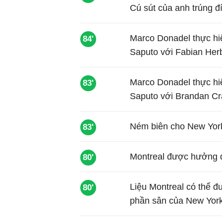
Cú sút của anh trúng đ
Marco Donadel thực hiệ
84'
Saputo với Fabian Herb
Marco Donadel thực hiệ
83'
Saputo với Brandan Cra
Ném biên cho New York
83'
Montreal được hưởng q
80'
Liệu Montreal có thể đ
80'
phần sân của New Yor