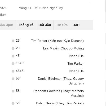
/2025
Vòng 31 - MLS Nhà Nghề Mỹ
dium
hận định
Thống kê
Đối đầu
Tin tức
BXH
23
Tim Parker (Kiến tạo: Kyle Duncan)
29
Eric Maxim Choupo-Moting
45
Noah Eile
45+3'
Tim Parker
45+3'
Noah Eile
58
Daniel Edelman (Thay: Gustav
Berggren)
58
Raheem Edwards (Thay: Marcelo
Morales)
58
Dylan Nealis (Thay: Tim Parker)