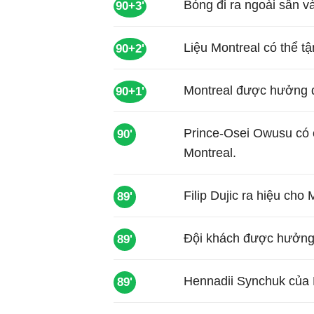
Bóng đi ra ngoài sân 
90+3'
Liệu Montreal có thể t
90+2'
Montreal được hưởng qu
90+1'
Prince-Osei Owusu có 
90'
Montreal.
Filip Dujic ra hiệu ch
89'
Đội khách được hưởng 
89'
Hennadii Synchuk của M
89'