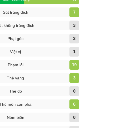
7
Sút trúng đích
3
út không trúng đích
3
Phạt góc
1
Việt vị
19
Phạm lỗi
3
Thẻ vàng
0
Thẻ đỏ
6
Thủ môn cản phá
0
Ném biên