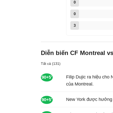
0
0
3
Diễn biến CF Montreal v
Tất cả (131)
Filip Dujic ra hiệu c
90+5'
của Montreal.
New York được hưởng 
90+5'