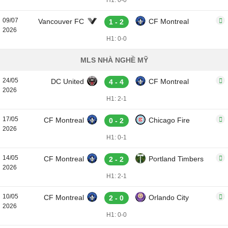
H1: 0-0
09/07
Vancouver FC
CF Montreal
1 - 2
2026
H1: 0-0
MLS NHÀ NGHỀ MỸ
24/05
DC United
CF Montreal
4 - 4
2026
H1: 2-1
17/05
CF Montreal
Chicago Fire
0 - 2
2026
H1: 0-1
14/05
CF Montreal
Portland Timbers
2 - 2
2026
H1: 2-1
10/05
CF Montreal
Orlando City
2 - 0
2026
H1: 0-0