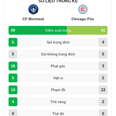
SỐ LIỆU THỐNG KÊ
CF Montreal
Chicago Fire
59
41
Kiểm soát bóng
5
4
Sút trúng đích
5
5
Sút không trúng đích
16
3
Phạt góc
5
2
Việt vị
14
13
Phạm lỗi
4
2
Thẻ vàng
0
0
Thẻ đỏ