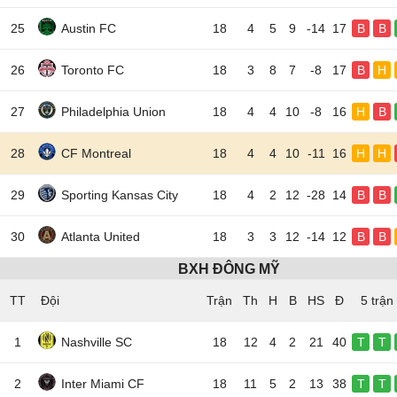
25
Austin FC
18
4
5
9
-14
17
B
B
26
Toronto FC
18
3
8
7
-8
17
B
H
27
Philadelphia Union
18
4
4
10
-8
16
H
B
28
CF Montreal
18
4
4
10
-11
16
H
H
29
Sporting Kansas City
18
4
2
12
-28
14
B
B
30
Atlanta United
18
3
3
12
-14
12
B
B
BXH ĐÔNG MỸ
TT
Đội
5 trận
1
Nashville SC
18
12
4
2
21
40
T
T
2
Inter Miami CF
18
11
5
2
13
38
T
T