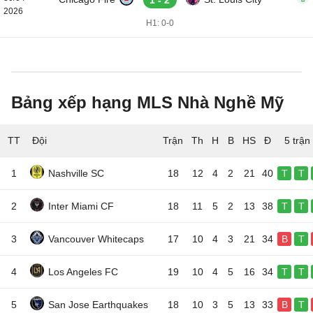
1 - 2
2026
H1: 0-0
Bảng xếp hạng MLS Nhà Nghề Mỹ
TT
Đội
5 trận
1
Nashville SC
18
12
4
2
21
40
T
T
2
Inter Miami CF
18
11
5
2
13
38
T
T
3
Vancouver Whitecaps
17
10
4
3
21
34
B
T
4
Los Angeles FC
19
10
4
5
16
34
T
T
5
San Jose Earthquakes
18
10
3
5
13
33
B
T