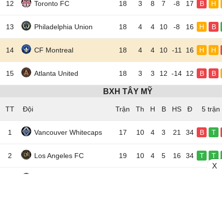
12
Toronto FC
18
3
8
7
-8
17
B
H
13
Philadelphia Union
18
4
4
10
-8
16
H
B
14
CF Montreal
18
4
4
10
-11
16
H
H
15
Atlanta United
18
3
3
12
-14
12
B
B
BXH TÂY MỸ
TT
Đội
5 trận
1
Vancouver Whitecaps
17
10
4
3
21
34
B
T
2
Los Angeles FC
19
10
4
5
16
34
T
T
X
3
San Jose Earthquakes
18
10
3
5
13
33
B
T
4
Houston Dynamo
18
10
2
6
3
32
H
H