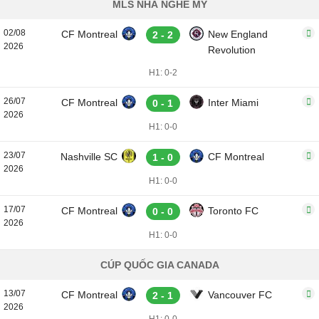
MLS NHÀ NGHỀ MỸ
02/08
CF Montreal
New England
2 - 2
2026
Revolution
H1: 0-2
26/07
CF Montreal
Inter Miami
0 - 1
2026
H1: 0-0
23/07
Nashville SC
CF Montreal
1 - 0
2026
H1: 0-0
17/07
CF Montreal
Toronto FC
0 - 0
2026
H1: 0-0
CÚP QUỐC GIA CANADA
13/07
CF Montreal
Vancouver FC
2 - 1
2026