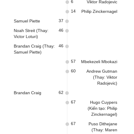
6
Viktor Radojevic
14
Philip Zinckernagel
37
Samuel Piette
46
Noah Streit (Thay:
Victor Loturi)
46
Brandan Craig (Thay:
Samuel Piette)
57
Mbekezeli Mbokazi
60
Andrew Gutman
(Thay: Viktor
Radojevic)
62
Brandan Craig
67
Hugo Cuypers
(Kiến tạo: Philip
Zinckernagel)
67
Puso Dithejane
(Thay: Maren