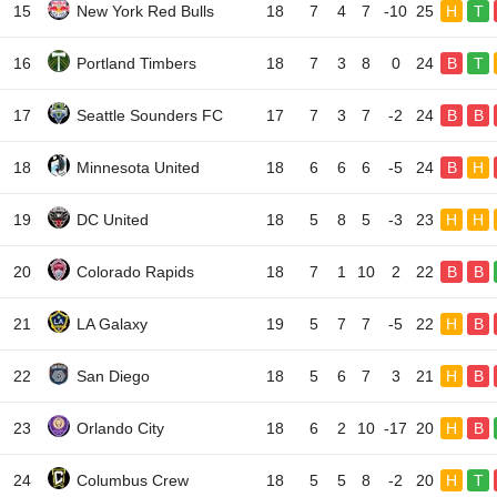
15
New York Red Bulls
18
7
4
7
-10
25
H
T
16
Portland Timbers
18
7
3
8
0
24
B
T
17
Seattle Sounders FC
17
7
3
7
-2
24
B
B
18
Minnesota United
18
6
6
6
-5
24
B
H
19
DC United
18
5
8
5
-3
23
H
H
20
Colorado Rapids
18
7
1
10
2
22
B
B
21
LA Galaxy
19
5
7
7
-5
22
H
B
22
San Diego
18
5
6
7
3
21
H
B
23
Orlando City
18
6
2
10
-17
20
H
B
24
Columbus Crew
18
5
5
8
-2
20
H
T