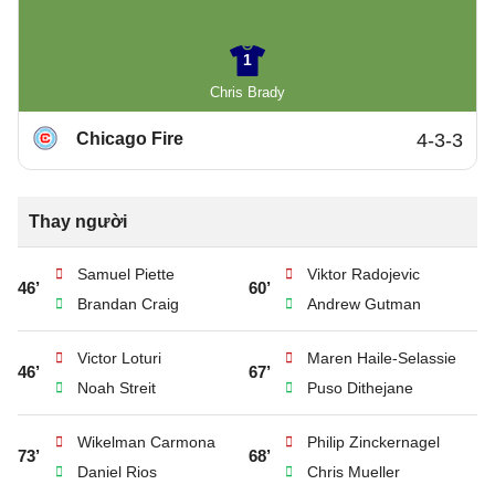
1
Chris Brady
Chicago Fire
4-3-3
Thay người
Samuel Piette
Viktor Radojevic
46’
60’
Brandan Craig
Andrew Gutman
Victor Loturi
Maren Haile-Selassie
46’
67’
Noah Streit
Puso Dithejane
Wikelman Carmona
Philip Zinckernagel
73’
68’
Daniel Rios
Chris Mueller