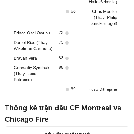
Haile-Selassie)
68
Chris Mueller
(Thay: Philip
Zinckernagel)
72
Prince Osei Owusu
73
Daniel Rios (Thay:
Wikelman Carmona)
83
Brayan Vera
85
Gennadiy Synchuk
(Thay: Luca
Petrasso)
89
Puso Dithejane
Thống kê trận đấu CF Montreal vs
Chicago Fire