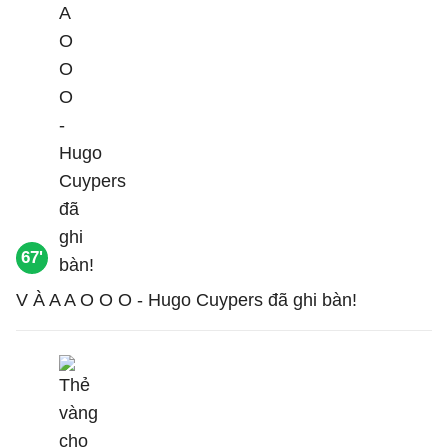
67'
V À A A O O O - Hugo Cuypers đã ghi bàn!