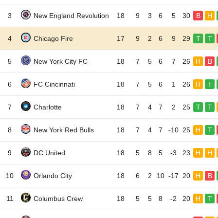
3
New England Revolution
18
9
3
6
5
30
B
H
4
Chicago Fire
17
9
2
6
9
29
T
T
5
New York City FC
18
7
5
6
7
26
H
B
6
FC Cincinnati
18
7
5
6
1
26
H
T
7
Charlotte
18
7
4
7
2
25
T
T
8
New York Red Bulls
18
7
4
7
-10
25
H
T
9
DC United
18
5
8
5
-3
23
H
H
10
Orlando City
18
6
2
10
-17
20
H
B
11
Columbus Crew
18
5
5
8
-2
20
H
T