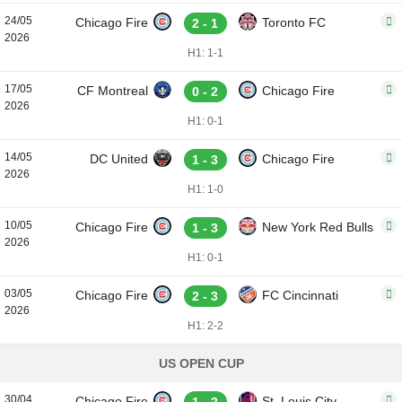
24/05
Chicago Fire
Toronto FC
2 - 1
2026
H1: 1-1
17/05
CF Montreal
Chicago Fire
0 - 2
2026
H1: 0-1
14/05
DC United
Chicago Fire
1 - 3
2026
H1: 1-0
10/05
Chicago Fire
New York Red Bulls
1 - 3
2026
H1: 0-1
03/05
Chicago Fire
FC Cincinnati
2 - 3
2026
H1: 2-2
US OPEN CUP
30/04
Chicago Fire
St. Louis City