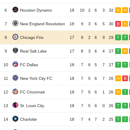
6
Houston Dynamo
18
10
2
6
3
32
H
H
7
New England Revolution
18
9
3
6
5
30
B
H
8
Chicago Fire
17
9
2
6
9
29
T
T
9
Real Salt Lake
17
8
3
6
4
27
T
H
10
FC Dallas
18
7
6
5
7
27
T
T
11
New York City FC
18
7
5
6
7
26
H
B
12
FC Cincinnati
18
7
5
6
1
26
H
T
13
St. Louis City
18
7
5
6
0
26
T
T
14
Charlotte
18
7
4
7
2
25
T
T