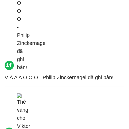
14'
V À A A O O O - Philip Zinckernagel đã ghi bàn!