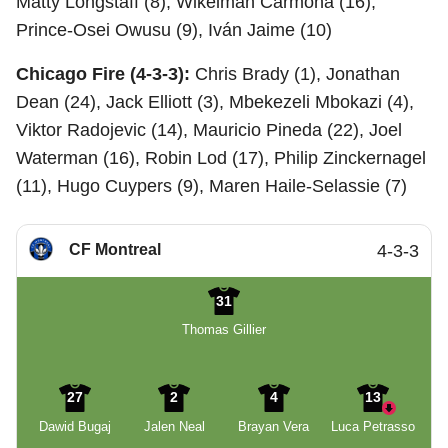
Matty Longstaff (8), Wikelman Carmona (16),
Prince-Osei Owusu (9), Iván Jaime (10)
Chicago Fire (4-3-3):
Chris Brady (1), Jonathan
Dean (24), Jack Elliott (3), Mbekezeli Mbokazi (4),
Viktor Radojevic (14), Mauricio Pineda (22), Joel
Waterman (16), Robin Lod (17), Philip Zinckernagel
(11), Hugo Cuypers (9), Maren Haile-Selassie (7)
CF Montreal
4-3-3
31
Thomas Gillier
27
2
4
13
Dawid Bugaj
Jalen Neal
Brayan Vera
Luca Petrasso