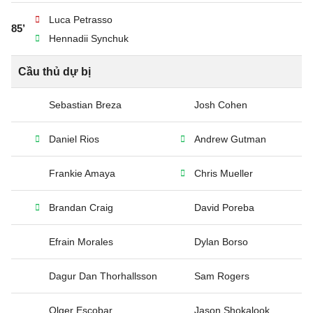
Luca Petrasso
85’
Hennadii Synchuk
Cầu thủ dự bị
Sebastian Breza
Josh Cohen
Daniel Rios
Andrew Gutman
Frankie Amaya
Chris Mueller
Brandan Craig
David Poreba
Efrain Morales
Dylan Borso
Dagur Dan Thorhallsson
Sam Rogers
Olger Escobar
Jason Shokalook