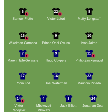
6
22
8
Samuel Piette
Victor Loturi
Matty Longstaff
16
9
10
Wikelman Carmona
Prince-Osei Owusu
Iván Jaime
7
9
11
Maren Haile-Selassie
Hugo Cuypers
Philip Zinckernagel
17
16
22
Robin Lod
Joel Waterman
Mauricio Pineda
14
4
3
24
Viktor
Mbekezeli
Jack Elliott
Jonathan Dean
Radojevic
Mbokazi