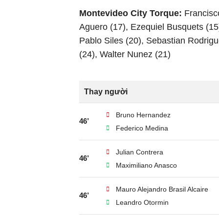
Montevideo City Torque:
Francisco
Aguero (17), Ezequiel Busquets (15)
Pablo Siles (20), Sebastian Rodrig
(24), Walter Nunez (21)
Thay người
Bruno Hernandez
46’
Federico Medina
Julian Contrera
46’
Maximiliano Anasco
Mauro Alejandro Brasil Alcaire
46’
Leandro Otormin