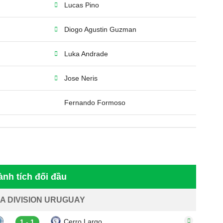
Lucas Pino
Diogo Agustin Guzman
Luka Andrade
Jose Neris
Fernando Formoso
ành tích đối đầu
A DIVISION URUGUAY
Cerro Largo
1 - 1