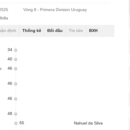
/2025
Vòng 8 - Primera Division Uruguay
billa
hận định
Thống kê
Đối đầu
Tin tức
BXH
34
40
46
o
46
46
48
55
Nahuel da Silva