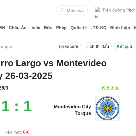
Trên đường Pitch
Mới nhất
BN
Châu Âu
Italia
Đức
Pháp
Quốc tế
LTĐ-KQ
Bình luận
Torque
LiveScore
Lịch thi đấu
Kết quả
erro Largo vs Montevideo
y 26-03-2025
26/3
Kết thúc
1 : 1
Montevideo City
Torque
Hiệp một:
0-0