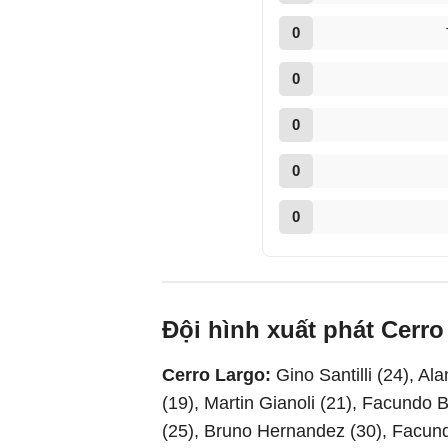
0
0
0
0
0
Đội hình xuất phát Cerr
Cerro Largo:
Gino Santilli (24), Al
(19), Martin Gianoli (21), Facundo B
(25), Bruno Hernandez (30), Facund