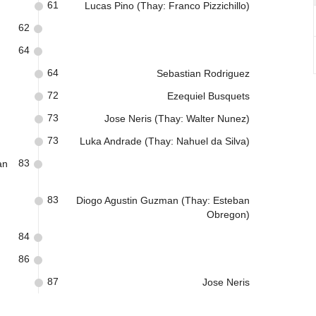
61
Lucas Pino (Thay: Franco Pizzichillo)
62
64
64
Sebastian Rodriguez
72
Ezequiel Busquets
73
Jose Neris (Thay: Walter Nunez)
73
Luka Andrade (Thay: Nahuel da Silva)
83
an
83
Diogo Agustin Guzman (Thay: Esteban
Obregon)
84
86
87
Jose Neris