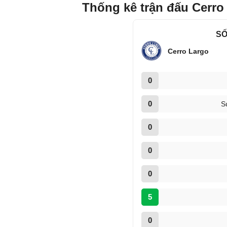
Thống kê trận đấu Cerro
SỐ
Cerro Largo
0
0
S
0
0
0
5
0