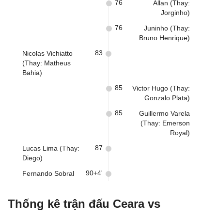
76
Allan (Thay:
Jorginho)
76
Juninho (Thay:
Bruno Henrique)
83
Nicolas Vichiatto
(Thay: Matheus
Bahia)
85
Victor Hugo (Thay:
Gonzalo Plata)
85
Guillermo Varela
(Thay: Emerson
Royal)
87
Lucas Lima (Thay:
Diego)
90+4'
Fernando Sobral
Thống kê trận đấu Ceara vs