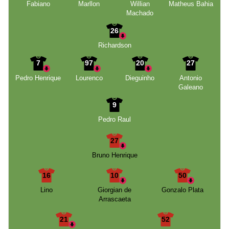
Fabiano
Marllon
Willian
Matheus Bahia
Machado
26
Richardson
7
97
20
27
Pedro Henrique
Lourenco
Dieguinho
Antonio
Galeano
9
Pedro Raul
27
Bruno Henrique
16
10
50
Lino
Giorgian de
Gonzalo Plata
Arrascaeta
21
52