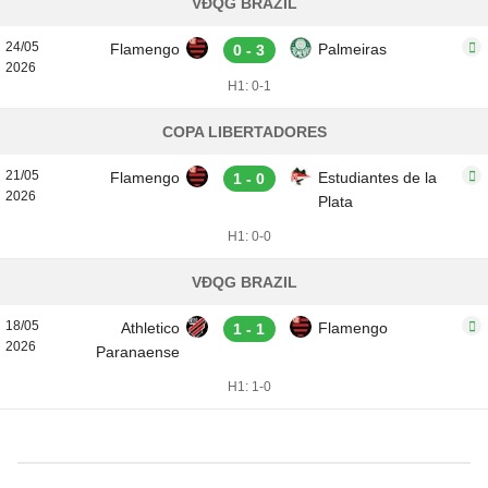
VĐQG BRAZIL
24/05
Flamengo
Palmeiras
0 - 3
2026
H1: 0-1
COPA LIBERTADORES
21/05
Flamengo
Estudiantes de la
1 - 0
2026
Plata
H1: 0-0
VĐQG BRAZIL
18/05
Athletico
Flamengo
1 - 1
2026
Paranaense
H1: 1-0