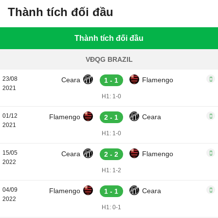
Thành tích đối đầu
Thành tích đối đầu
VĐQG BRAZIL
23/08
Ceara
Flamengo
1 - 1
2021
H1: 1-0
01/12
Flamengo
Ceara
2 - 1
2021
H1: 1-0
15/05
Ceara
Flamengo
2 - 2
2022
H1: 1-2
04/09
Flamengo
Ceara
1 - 1
2022
H1: 0-1