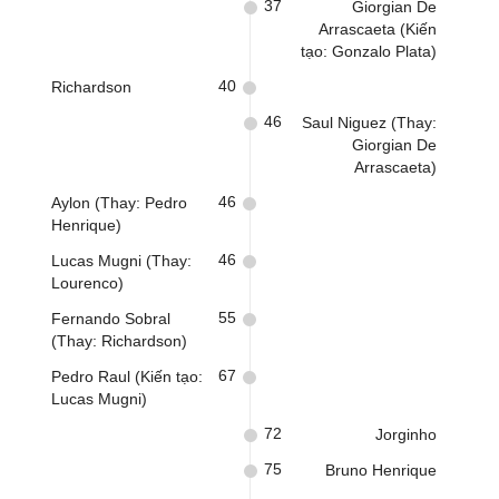
37
Giorgian De
Arrascaeta (Kiến
tạo: Gonzalo Plata)
40
Richardson
46
Saul Niguez (Thay:
Giorgian De
Arrascaeta)
46
Aylon (Thay: Pedro
Henrique)
46
Lucas Mugni (Thay:
Lourenco)
55
Fernando Sobral
(Thay: Richardson)
67
Pedro Raul (Kiến tạo:
Lucas Mugni)
72
Jorginho
75
Bruno Henrique