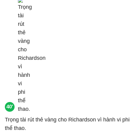
40'
Trọng tài rút thẻ vàng cho Richardson vì hành vi phi
thể thao.