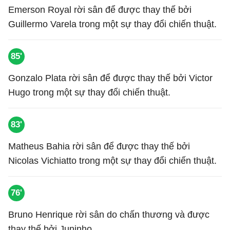
Emerson Royal rời sân để được thay thế bởi
Guillermo Varela trong một sự thay đổi chiến thuật.
85'
Gonzalo Plata rời sân để được thay thế bởi Victor
Hugo trong một sự thay đổi chiến thuật.
83'
Matheus Bahia rời sân để được thay thế bởi
Nicolas Vichiatto trong một sự thay đổi chiến thuật.
76'
Bruno Henrique rời sân do chấn thương và được
thay thế bởi Juninho.