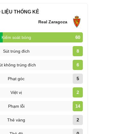
 LIỆU THỐNG KÊ
Real Zaragoza
60
Kiểm soát bóng
8
Sút trúng đích
6
út không trúng đích
5
Phạt góc
2
Việt vị
14
Phạm lỗi
2
Thẻ vàng
0
Thẻ đỏ