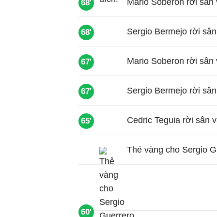
Mario Soberon rời sân 
68'
Sergio Bermejo rời sân
68'
Mario Soberon rời sân 
67'
Sergio Bermejo rời sân
67'
Cedric Teguia rời sân 
65'
Thẻ vàng cho Sergio G
60'