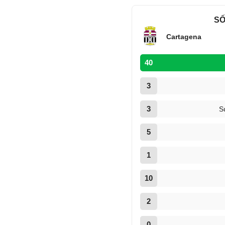
SỐ
Cartagena
40
3
3
S
5
1
10
2
0