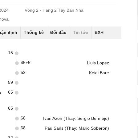
/2024
Vòng 2 - Hạng 2 Tây Ban Nha
onova
hận định
Thống kê
Đối đầu
Tin tức
BXH
15
45+5'
Lluis Lopez
52
Keidi Bare
59
65
a
65
68
Ivan Azon (Thay: Sergio Bermejo)
68
Pau Sans (Thay: Mario Soberon)
72