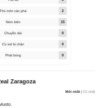
2
Thủ môn cản phá
15
Ném biên
0
Chuyền dài
0
Cú sút bị chặn
0
Phát bóng
Real Zaragoza
Mới nhất
|
Cũ nhất
Musto.