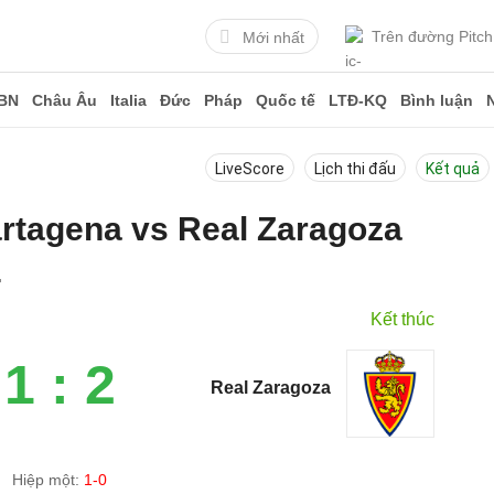
Trên đường Pitch
Mới nhất
BN
Châu Âu
Italia
Đức
Pháp
Quốc tế
LTĐ-KQ
Bình luận
LiveScore
Lịch thi đấu
Kết quả
artagena vs Real Zaragoza
4
Kết thúc
1 : 2
Real Zaragoza
Hiệp một:
1-0