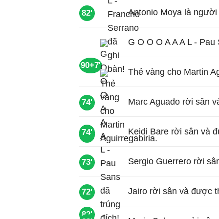
Antonio Moya là người 
82'
G O O O A A A L - Pau 
90+7'
Thẻ vàng cho Martin Ag
Marc Aguado rời sân v
74'
Keidi Bare rời sân và 
74'
79'
Sergio Guerrero rời sâ
73'
Jairo rời sân và được t
72'
82'