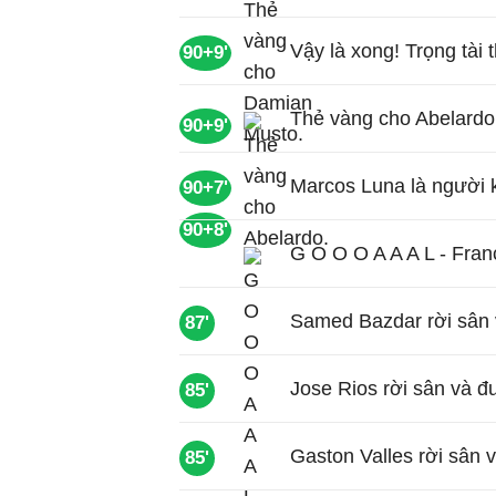
Vậy là xong! Trọng tài t
90+9'
Thẻ vàng cho Abelardo
90+9'
Marcos Luna là người k
90+7'
90+8'
G O O O A A A L - Fran
Samed Bazdar rời sân 
87'
Jose Rios rời sân và 
85'
Gaston Valles rời sân 
85'