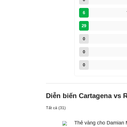
6
29
0
0
0
Diễn biến Cartagena vs 
Tất cả (31)
Thẻ vàng cho Damian 