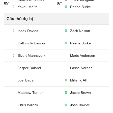
Dimitrios Goutas
Thelo Aasgaard
85’
87’
Yakou Méïté
Reece Burke
Cầu thủ dự bị
Isaak Davies
Zack Nelson
Callum Robinson
Reece Burke
Sivert Mannsverk
Mads Andersen
Jesper Daland
Lasse Nordas
Joel Bagan
Millenic Alli
Matthew Turner
Jacob Brown
Chris Willock
Josh Bowler