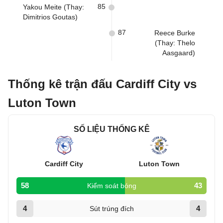
85
Yakou Meite (Thay:
Dimitrios Goutas)
87
Reece Burke
(Thay: Thelo
Aasgaard)
Thống kê trận đấu Cardiff City vs
Luton Town
SỐ LIỆU THỐNG KÊ
Cardiff City
Luton Town
58
43
Kiểm soát bóng
4
4
Sút trúng đích