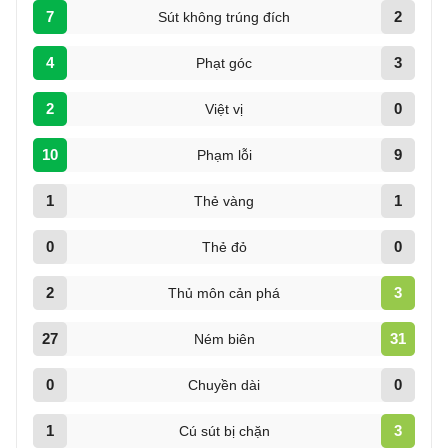
7
2
Sút không trúng đích
4
3
Phạt góc
2
0
Việt vị
10
9
Phạm lỗi
1
1
Thẻ vàng
0
0
Thẻ đỏ
2
3
Thủ môn cản phá
27
31
Ném biên
0
0
Chuyền dài
1
3
Cú sút bị chặn