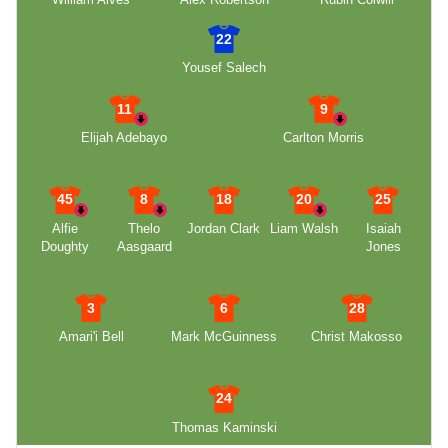
22
Yousef Salech
11
9
Elijah Adebayo
Carlton Morris
45
8
18
20
25
Alfie
Thelo
Jordan Clark
Liam Walsh
Isaiah
Doughty
Aasgaard
Jones
3
6
28
Amari'i Bell
Mark McGuinness
Christ Makosso
24
Thomas Kaminski