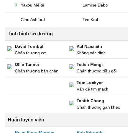
Yakou Méïté
Lamine Dabo
Cian Ashford
Tim Krul
Tình hình lực lượng
David Turnbull
Kal Naismith
Chấn thương cơ
Không xác định
Ollie Tanner
Teden Mengi
Chấn thương bàn chân
Chấn thương đầu gối
Tom Lockyer
Vấn đề tim mạch
Tahith Chong
Chấn thương gân kheo
Huấn luyện viên
Brian Barry-Murphy
Rob Edwards