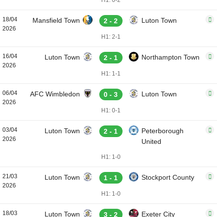
H1: 0-2
18/04
Mansfield Town
Luton Town
2 - 2
2026
H1: 2-1
16/04
Luton Town
Northampton Town
2 - 1
2026
H1: 1-1
06/04
AFC Wimbledon
Luton Town
0 - 3
2026
H1: 0-1
03/04
Luton Town
Peterborough
2 - 1
2026
United
H1: 1-0
21/03
Luton Town
Stockport County
1 - 1
2026
H1: 1-0
18/03
Luton Town
Exeter City
3 - 2