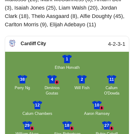
(3), Isaiah Jones (25), Liam Walsh (20), Jordan
Clark (18), Thelo Aasgaard (8), Alfie Doughty (45),
Carlton Morris (9), Elijah Adebayo (11)
Cardiff City
4-2-3-1
1
Ethan Horvath
38
4
2
11
Perry Ng
Dimitrios
Will Fish
Callum
Goutas
O'Dowda
12
10
Calum Chambers
Aaron Ramsey
29
18
27
William Alves
Alex Robertson
Rubin Colwill