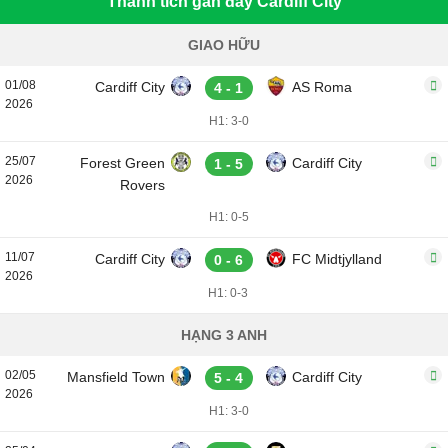
Thành tích gần đây Cardiff City
GIAO HỮU
01/08
Cardiff City
AS Roma
4 - 1
2026
H1: 3-0
25/07
Forest Green
Cardiff City
1 - 5
2026
Rovers
H1: 0-5
11/07
Cardiff City
FC Midtjylland
0 - 6
2026
H1: 0-3
HẠNG 3 ANH
02/05
Mansfield Town
Cardiff City
5 - 4
2026
H1: 3-0