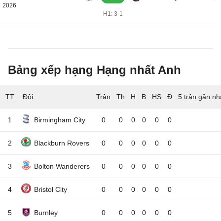
2026
H1: 3-1
Bảng xếp hạng Hạng nhất Anh
TT
Đội
5 trận gần nh
1
Birmingham City
0
0
0
0
0
0
2
Blackburn Rovers
0
0
0
0
0
0
3
Bolton Wanderers
0
0
0
0
0
0
4
Bristol City
0
0
0
0
0
0
5
Burnley
0
0
0
0
0
0