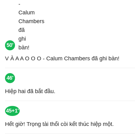
50'
V À A A O O O - Calum Chambers đã ghi bàn!
46'
Hiệp hai đã bắt đầu.
45+1'
Hết giờ! Trọng tài thổi còi kết thúc hiệp một.