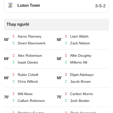
Luton Town
3-5-2
Thay người
Aaron Ramsey
Liam Walsh
50’
58’
Sivert Mannsverk
Zack Nelson
Alex Robertson
Alfie Doughty
69’
58’
Isaak Davies
Millenic Alli
Rubin Colwill
Elijah Adebayo
69’
58’
Chris Willock
Jacob Brown
Will Alves
Carlton Morris
70’
75’
Callum Robinson
Josh Bowler