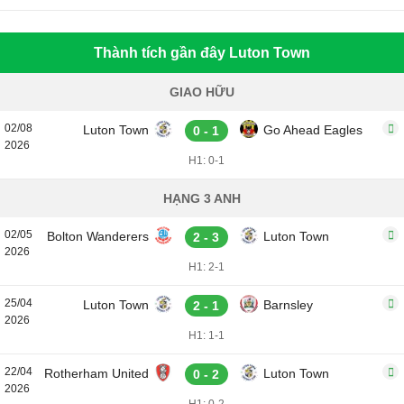
Thành tích gần đây Luton Town
GIAO HỮU
02/08
Luton Town
Go Ahead Eagles
0 - 1
2026
H1: 0-1
HẠNG 3 ANH
02/05
Bolton Wanderers
Luton Town
2 - 3
2026
H1: 2-1
25/04
Luton Town
Barnsley
2 - 1
2026
H1: 1-1
22/04
Rotherham United
Luton Town
0 - 2
2026