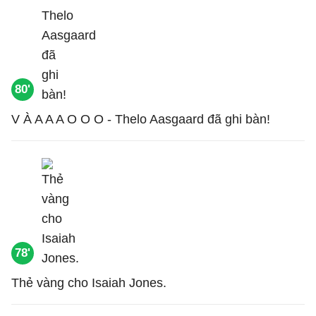
80'
V À A A A O O O - Thelo Aasgaard đã ghi bàn!
78'
Thẻ vàng cho Isaiah Jones.