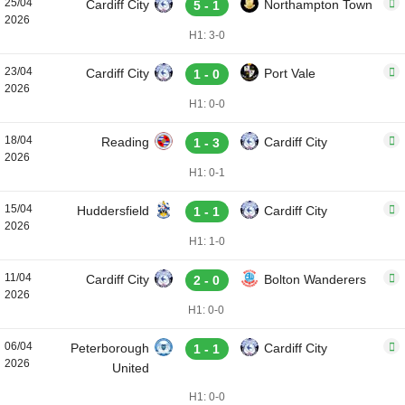
25/04
Cardiff City
Northampton Town
5 - 1
2026
H1: 3-0
23/04
Cardiff City
Port Vale
1 - 0
2026
H1: 0-0
18/04
Reading
Cardiff City
1 - 3
2026
H1: 0-1
15/04
Huddersfield
Cardiff City
1 - 1
2026
H1: 1-0
11/04
Cardiff City
Bolton Wanderers
2 - 0
2026
H1: 0-0
06/04
Peterborough
Cardiff City
1 - 1
2026
United
H1: 0-0