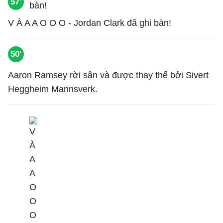
57'
V À A A O O O - Jordan Clark đã ghi bàn!
50'
Aaron Ramsey rời sân và được thay thế bởi Sivert
Heggheim Mannsverk.