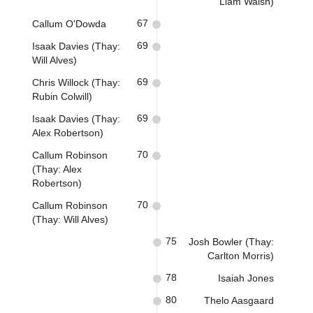
Liam Walsh)
67
Callum O'Dowda
69
Isaak Davies (Thay:
Will Alves)
69
Chris Willock (Thay:
Rubin Colwill)
69
Isaak Davies (Thay:
Alex Robertson)
70
Callum Robinson
(Thay: Alex
Robertson)
70
Callum Robinson
(Thay: Will Alves)
75
Josh Bowler (Thay:
Carlton Morris)
78
Isaiah Jones
80
Thelo Aasgaard