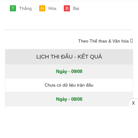
T
Thắng
H
Hòa
B
Bại
Theo Thể thao & Văn hóa
LỊCH THI ĐẤU - KẾT QUẢ
Ngày - 09/08
Chưa có dữ liệu trận đấu
Ngày - 08/08
X
Chưa có dữ liệu trận đấu
Hôm nay - 07/08