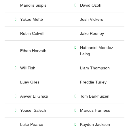
Manolis Siopis
David Ozoh
Yakou Méïté
Josh Vickers
Rubin Colwill
Jake Rooney
Nathaniel Mendez-
Ethan Horvath
Laing
Will Fish
Liam Thompson
Luey Giles
Freddie Turley
Anwar El Ghazi
Tom Barkhuizen
Yousef Salech
Marcus Harness
Luke Pearce
Kayden Jackson