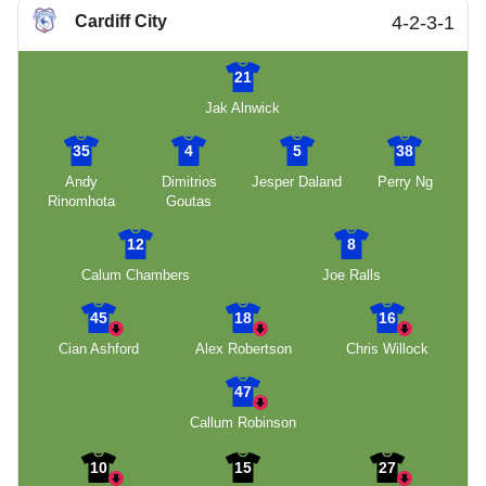
Cardiff City
4-2-3-1
21
Jak Alnwick
35
4
5
38
Andy
Dimitrios
Jesper Daland
Perry Ng
Rinomhota
Goutas
12
8
Calum Chambers
Joe Ralls
45
18
16
Cian Ashford
Alex Robertson
Chris Willock
47
Callum Robinson
10
15
27