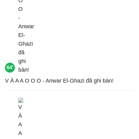
64'
V À A A O O O - Anwar El-Ghazi đã ghi bàn!