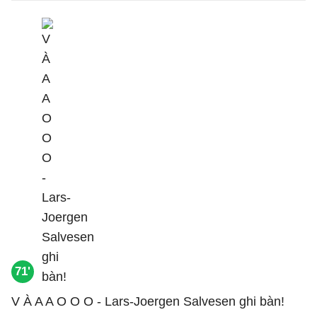
71'
V À A A O O O - Lars-Joergen Salvesen ghi bàn!