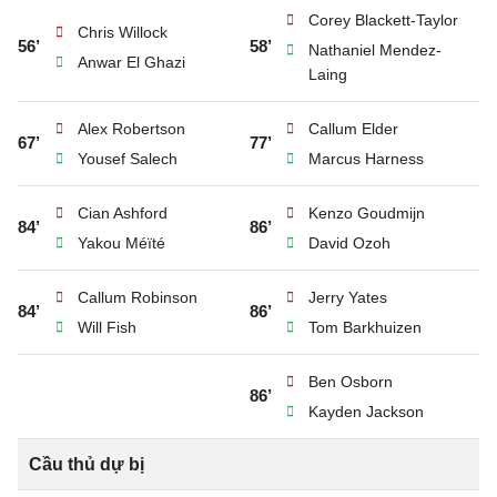
Corey Blackett-Taylor
Chris Willock
56’
58’
Nathaniel Mendez-
Anwar El Ghazi
Laing
Alex Robertson
Callum Elder
67’
77’
Yousef Salech
Marcus Harness
Cian Ashford
Kenzo Goudmijn
84’
86’
Yakou Méïté
David Ozoh
Callum Robinson
Jerry Yates
84’
86’
Will Fish
Tom Barkhuizen
Ben Osborn
86’
Kayden Jackson
Cầu thủ dự bị