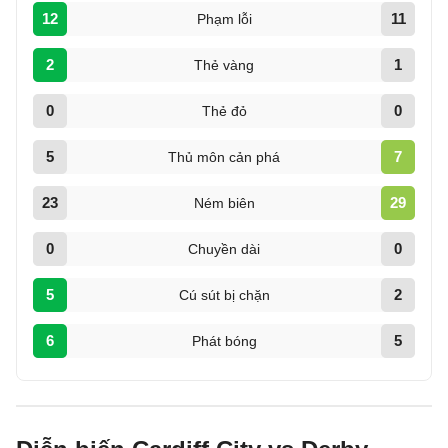
12
11
Phạm lỗi
2
1
Thẻ vàng
0
0
Thẻ đỏ
5
7
Thủ môn cản phá
23
29
Ném biên
0
0
Chuyền dài
5
2
Cú sút bị chặn
6
5
Phát bóng