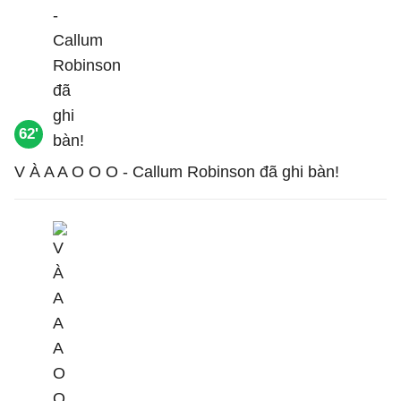
62'
V À A A O O O - Callum Robinson đã ghi bàn!