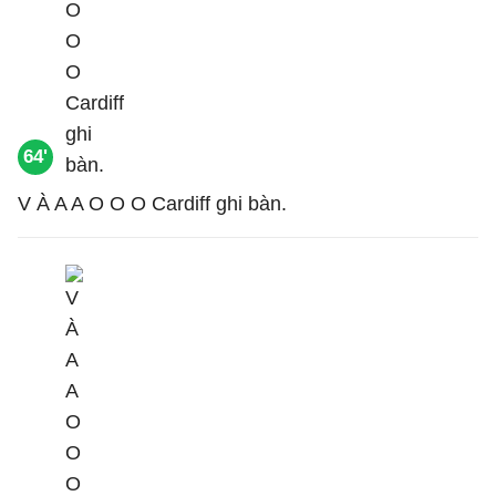
64'
V À A A O O O Cardiff ghi bàn.