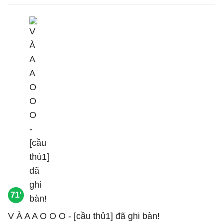
71'
V À A A O O O - [cầu thủ1] đã ghi bàn!