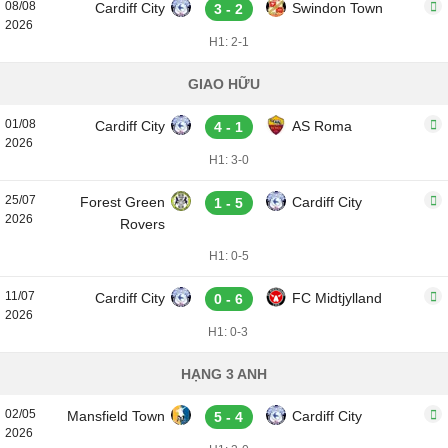
08/08
Cardiff City
Swindon Town
3 - 2
2026
H1: 2-1
GIAO HỮU
01/08
Cardiff City
AS Roma
4 - 1
2026
H1: 3-0
25/07
Forest Green
Cardiff City
1 - 5
2026
Rovers
H1: 0-5
11/07
Cardiff City
FC Midtjylland
0 - 6
2026
H1: 0-3
HẠNG 3 ANH
02/05
Mansfield Town
Cardiff City
5 - 4
2026