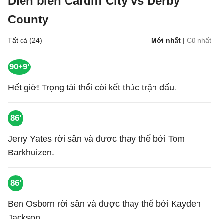
Diễn biến Cardiff City vs Derby
County
Tất cả (24)
Mới nhất
|
Cũ nhất
90+9'
Hết giờ! Trọng tài thổi còi kết thúc trận đấu.
86'
Jerry Yates rời sân và được thay thế bởi Tom
Barkhuizen.
86'
Ben Osborn rời sân và được thay thế bởi Kayden
Jackson.