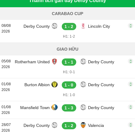
Thành tích gần đây Derby County
CARABAO CUP
08/08
Derby County
Lincoln City
1 - 2
2026
H1: 1-2
GIAO HỮU
05/08
Rotherham United
Derby County
1 - 1
2026
H1: 0-1
01/08
Burton Albion
Derby County
1 - 0
2026
H1: 1-0
01/08
Mansfield Town
Derby County
1 - 3
2026
28/07
Derby County
Valencia
1 - 2
2026