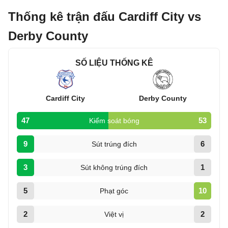
Thống kê trận đấu Cardiff City vs
Derby County
SỐ LIỆU THỐNG KÊ
Cardiff City
Derby County
47
53
Kiểm soát bóng
9
6
Sút trúng đích
3
1
Sút không trúng đích
5
10
Phạt góc
2
2
Việt vị