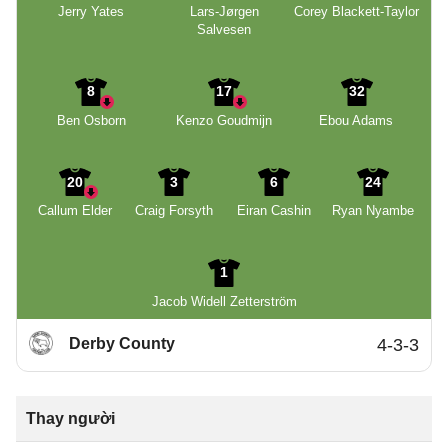
Jerry Yates
Lars-Jørgen
Corey Blackett-Taylor
Salvesen
8
17
32
Ben Osborn
Kenzo Goudmijn
Ebou Adams
20
3
6
24
Callum Elder
Craig Forsyth
Eiran Cashin
Ryan Nyambe
1
Jacob Widell Zetterström
Derby County
4-3-3
Thay người