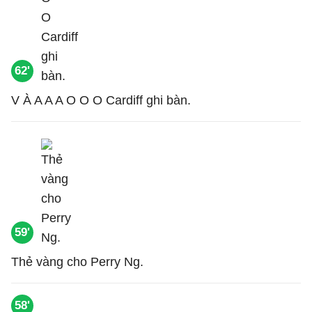
62'
V À A A A O O O Cardiff ghi bàn.
59'
Thẻ vàng cho Perry Ng.
58'