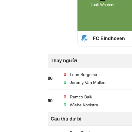
Luuk Wouters
FC Eindhoven
Thay người
Leon Bergsma
86’
Jeremy Van Mullem
Remco Balk
90’
Wiebe Kooistra
Cầu thủ dự bị