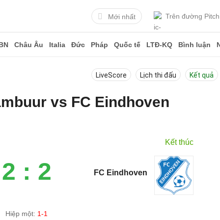
Trên đường Pitch
Mới nhất
BN
Châu Âu
Italia
Đức
Pháp
Quốc tế
LTĐ-KQ
Bình luận
LiveScore
Lịch thi đấu
Kết quả
Cambuur vs FC Eindhoven
3
Kết thúc
2 : 2
FC Eindhoven
Hiệp một:
1-1