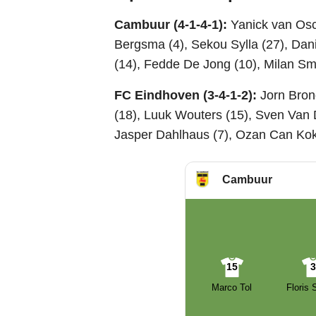
Cambuur (4-1-4-1):
Yanick van Osc
Bergsma (4), Sekou Sylla (27), Dan
(14), Fedde De Jong (10), Milan Smit
FC Eindhoven (3-4-1-2):
Jorn Bron
(18), Luuk Wouters (15), Sven Van 
Jasper Dahlhaus (7), Ozan Can Kokc
Cambuur
15
Marco Tol
Floris