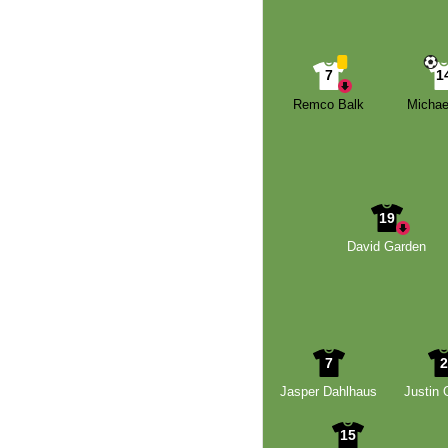
7
1
Remco Balk
Michael
19
David Garden
7
Jasper Dahlhaus
Justin 
15