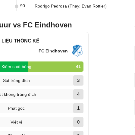
90
Rodrigo Pedrosa (Thay: Evan Rottier)
uur vs FC Eindhoven
 LIỆU THỐNG KÊ
FC Eindhoven
41
Kiểm soát bóng
3
Sút trúng đích
4
út không trúng đích
1
Phạt góc
0
Việt vị