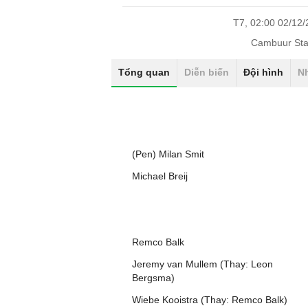
T7, 02:00 02/12
Cambuur Sta
Tổng quan
Diễn biến
Đội hình
N
(Pen) Milan Smit
Michael Breij
Remco Balk
Jeremy van Mullem (Thay: Leon
Bergsma)
Wiebe Kooistra (Thay: Remco Balk)