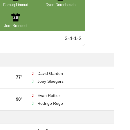
Farouq Limouri
Dyon Dorenbosch
26
Jorn Brondeel
3-4-1-2
David Garden
77’
Joey Sleegers
Evan Rottier
90’
Rodrigo Rego