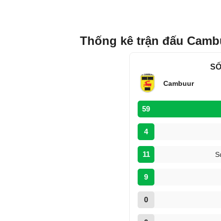
Thống kê trận đấu Camb
SỐ
Cambuur
59
4
11
S
9
0