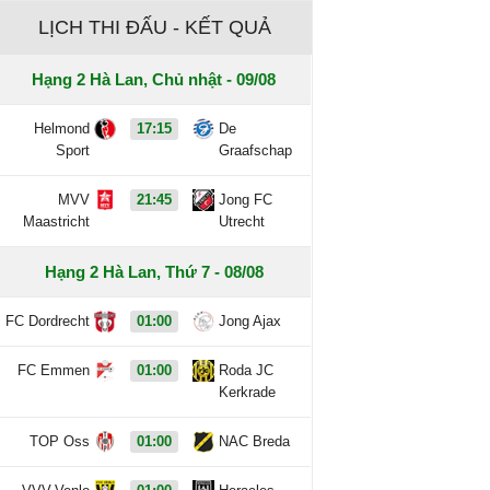
LỊCH THI ĐẤU - KẾT QUẢ
Hạng 2 Hà Lan, Chủ nhật - 09/08
Helmond
17:15
De
Sport
Graafschap
MVV
21:45
Jong FC
Maastricht
Utrecht
Hạng 2 Hà Lan, Thứ 7 - 08/08
FC Dordrecht
01:00
Jong Ajax
FC Emmen
01:00
Roda JC
Kerkrade
TOP Oss
01:00
NAC Breda