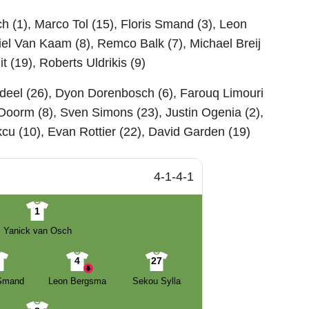
h (1), Marco Tol (15), Floris Smand (3), Leon
iel Van Kaam (8), Remco Balk (7), Michael Breij
 (19), Roberts Uldrikis (9)
deel (26), Dyon Dorenbosch (6), Farouq Limouri
Doorm (8), Sven Simons (23), Justin Ogenia (2),
u (10), Evan Rottier (22), David Garden (19)
4-1-4-1
1
Yanick van Osch
3
4
27
 Smand
Leon Bergsma
Sekou Sylla