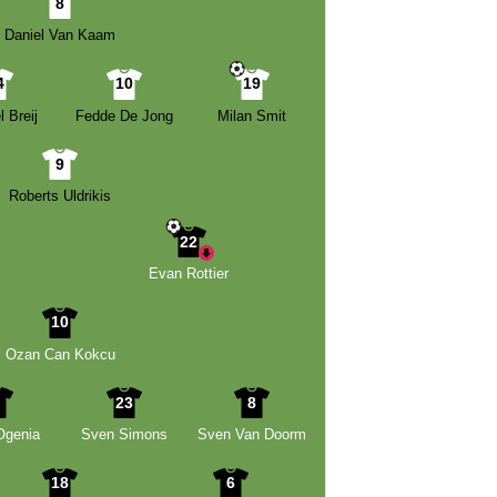
8
Daniel Van Kaam
4
10
19
 Breij
Fedde De Jong
Milan Smit
9
Roberts Uldrikis
22
Evan Rottier
10
Ozan Can Kokcu
2
23
8
Ogenia
Sven Simons
Sven Van Doorm
18
6