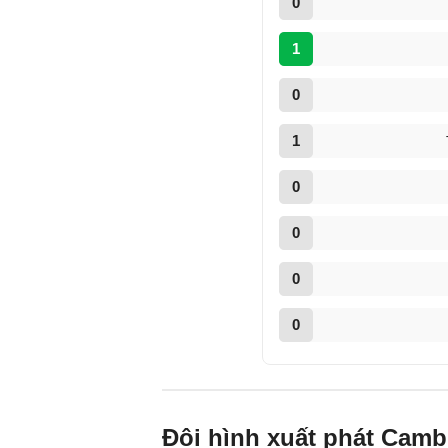
0
1
0
1
0
0
0
0
Đội hình xuất phát Cam