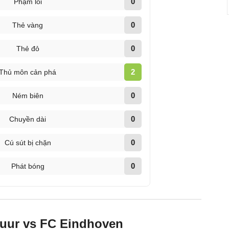
0
Phạm lỗi
0
Thẻ vàng
0
Thẻ đỏ
2
Thủ môn cản phá
0
Ném biên
0
Chuyền dài
0
Cú sút bị chặn
0
Phát bóng
buur vs FC Eindhoven