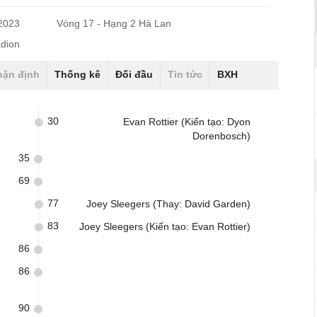
/2023
Vòng 17 - Hạng 2 Hà Lan
dion
hận định
Thống kê
Đối đầu
Tin tức
BXH
30
Evan Rottier (Kiến tạo: Dyon
Dorenbosch)
35
69
77
Joey Sleegers (Thay: David Garden)
83
Joey Sleegers (Kiến tạo: Evan Rottier)
86
86
90