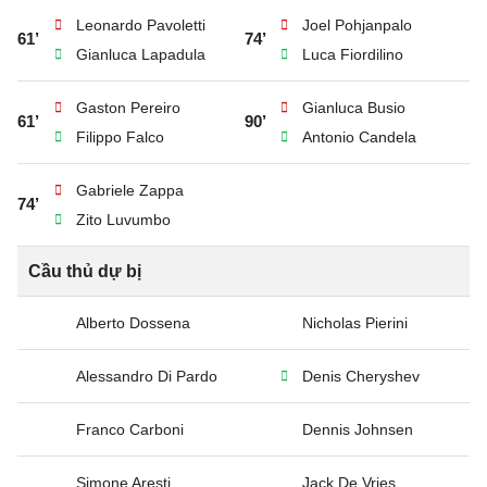
Leonardo Pavoletti
Joel Pohjanpalo
61’
74’
Gianluca Lapadula
Luca Fiordilino
Gaston Pereiro
Gianluca Busio
61’
90’
Filippo Falco
Antonio Candela
Gabriele Zappa
74’
Zito Luvumbo
Cầu thủ dự bị
Alberto Dossena
Nicholas Pierini
Alessandro Di Pardo
Denis Cheryshev
Franco Carboni
Dennis Johnsen
Simone Aresti
Jack De Vries