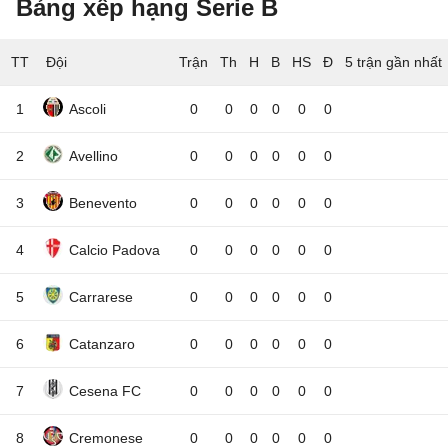
Bảng xếp hạng Serie B
TT
Đội
5 trận gần nhất
1
Ascoli
0
0
0
0
0
0
2
Avellino
0
0
0
0
0
0
3
Benevento
0
0
0
0
0
0
4
Calcio Padova
0
0
0
0
0
0
5
Carrarese
0
0
0
0
0
0
6
Catanzaro
0
0
0
0
0
0
7
Cesena FC
0
0
0
0
0
0
8
Cremonese
0
0
0
0
0
0