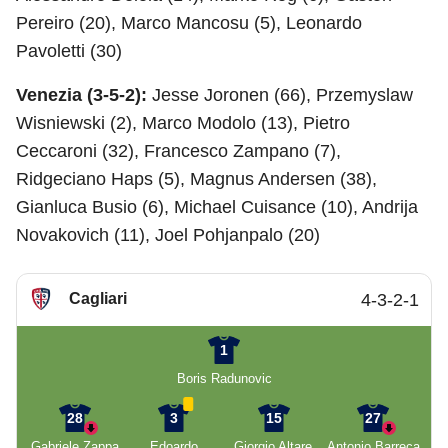
Pereiro (20), Marco Mancosu (5), Leonardo
Pavoletti (30)
Venezia (3-5-2):
Jesse Joronen (66), Przemyslaw
Wisniewski (2), Marco Modolo (13), Pietro
Ceccaroni (32), Francesco Zampano (7),
Ridgeciano Haps (5), Magnus Andersen (38),
Gianluca Busio (6), Michael Cuisance (10), Andrija
Novakovich (11), Joel Pohjanpalo (20)
Cagliari
4-3-2-1
1
Boris Radunovic
28
3
15
27
Gabriele Zappa
Edoardo
Giorgio Altare
Antonio Barreca