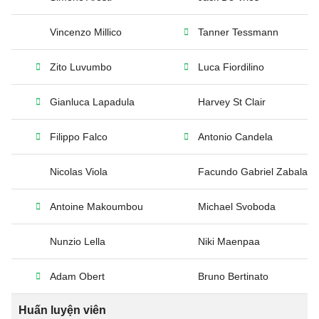
Vincenzo Millico
Tanner Tessmann
Zito Luvumbo
Luca Fiordilino
Gianluca Lapadula
Harvey St Clair
Filippo Falco
Antonio Candela
Nicolas Viola
Facundo Gabriel Zabala
Antoine Makoumbou
Michael Svoboda
Nunzio Lella
Niki Maenpaa
Adam Obert
Bruno Bertinato
Huấn luyện viên