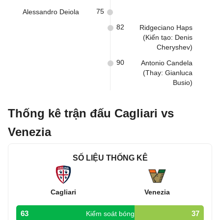
75
Alessandro Deiola
82
Ridgeciano Haps
(Kiến tạo: Denis
Cheryshev)
90
Antonio Candela
(Thay: Gianluca
Busio)
Thống kê trận đấu Cagliari vs
Venezia
SỐ LIỆU THỐNG KÊ
Cagliari
Venezia
63
37
Kiểm soát bóng