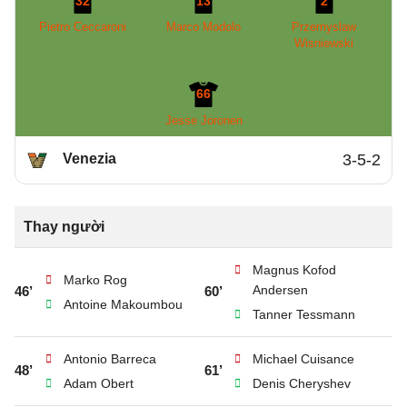
32
13
2
Pietro Ceccaroni
Marco Modolo
Przemyslaw
Wisniewski
66
Jesse Joronen
Venezia
3-5-2
Thay người
Magnus Kofod
Marko Rog
Andersen
46’
60’
Antoine Makoumbou
Tanner Tessmann
Antonio Barreca
Michael Cuisance
48’
61’
Adam Obert
Denis Cheryshev