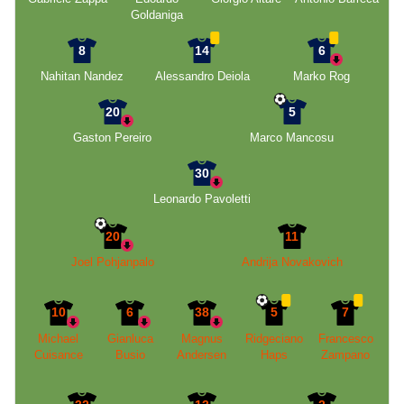
Goldaniga
8
14
6
Nahitan Nandez
Alessandro Deiola
Marko Rog
20
5
Gaston Pereiro
Marco Mancosu
30
Leonardo Pavoletti
20
11
Joel Pohjanpalo
Andrija Novakovich
10
6
38
5
7
Michael
Gianluca
Magnus
Ridgeciano
Francesco
Cuisance
Busio
Andersen
Haps
Zampano