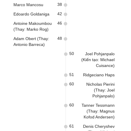
38
Marco Mancosu
42
Edoardo Goldaniga
46
Antoine Makoumbou
(Thay: Marko Rog)
48
Adam Obert (Thay:
Antonio Barreca)
50
Joel Pohjanpalo
(Kiến tạo: Michael
Cuisance)
51
Ridgeciano Haps
60
Nicholas Pierini
(Thay: Joel
Pohjanpalo)
60
Tanner Tessmann
(Thay: Magnus
Kofod Andersen)
61
Denis Cheryshev