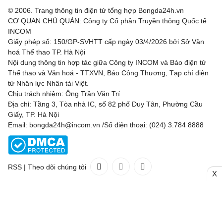
© 2006. Trang thông tin điện tử tổng hợp Bongda24h.vn
CƠ QUAN CHỦ QUẢN: Công ty Cổ phần Truyền thông Quốc tế
INCOM
Giấy phép số: 150/GP-SVHTT cấp ngày 03/4/2026 bởi Sở Văn
hoá Thể thao TP. Hà Nội
Nội dung thông tin hợp tác giữa Công ty INCOM và Báo điện tử
Thể thao và Văn hoá - TTXVN, Báo Công Thương, Tạp chí điện
tử Nhân lực Nhân tài Việt.
Chịu trách nhiệm: Ông Trần Văn Trí
Địa chỉ: Tầng 3, Tòa nhà IC, số 82 phố Duy Tân, Phường Cầu
Giấy, TP. Hà Nội
Email: bongda24h@incom.vn /Số điện thoại: (024) 3.784 8888
RSS
|
Theo dõi chúng tôi
X
Liên hệ
Quảng cáo
(024) 3.784 8888
Toàn bộ bản quyền thuộc
Bongda24h.vn