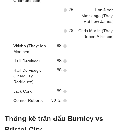
Gudmundsson)
76
Han-Noah
Massengo (Thay:
Matthew James)
79
Chris Martin (Thay:
Robert Atkinson)
88
Vitinho (Thay: Ian
Maatsen)
88
Halil Dervisoglu
88
Halil Dervisoglu
(Thay: Jay
Rodriguez)
89
Jack Cork
90+2'
Connor Roberts
Thống kê trận đấu Burnley vs
Bristol City