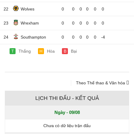
22
Wolves
0
0
0
0
0
0
23
Wrexham
0
0
0
0
0
0
24
Southampton
0
0
0
0
0
-4
T
Thắng
H
Hòa
B
Bại
Theo Thể thao & Văn hóa
LỊCH THI ĐẤU - KẾT QUẢ
Ngày - 09/08
Chưa có dữ liệu trận đấu