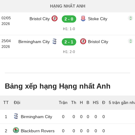
HẠNG NHẤT ANH
02/05
Bristol City
Stoke City
2 - 0
2026
H1: 1-0
25/04
Birmingham City
Bristol City
2 - 1
2026
H1: 2-0
Bảng xếp hạng Hạng nhất Anh
TT
Đội
5 trận gần nh
1
Birmingham City
0
0
0
0
0
0
2
Blackburn Rovers
0
0
0
0
0
0