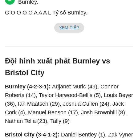
G O O O O A A A L Tỷ số Burnley.
XEM TIẾP
Đội hình xuất phát Burnley vs
Bristol City
Burnley (4-2-3-1):
Arijanet Muric (49), Connor
Roberts (14), Taylor Harwood-Bellis (5), Louis Beyer
(36), Ian Maatsen (29), Joshua Cullen (24), Jack
Cork (4), Manuel Benson (17), Josh Brownhill (8),
Nathan Tella (23), Tally (9)
Bristol City (3-4-1-2):
Daniel Bentley (1), Zak Vyner