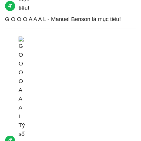
4'
G O O O A A A L - Manuel Benson là mục tiêu!
4'