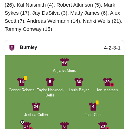
(26), Kal Naismith (4), Robert Atkinson (5), Mark
Sykes (17), Jay DaSilva (3), Matty James (6), Alex
Scott (7), Andreas Weimann (14), Nahki Wells (21),
Tommy Conway (15)
Burnley
4-2-3-1
49
Arijanet Muric
14
5
36
29
Connor Roberts
Taylor Harwood-
Louis Beyer
Ian Maatsen
Bellis
24
4
Joshua Cullen
Jack Cork
17
8
23