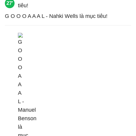
27'
G O O O A A A L - Nahki Wells là mục tiêu!