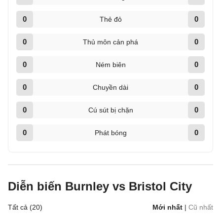
0
0
Thẻ đỏ
0
0
Thủ môn cản phá
0
0
Ném biên
0
0
Chuyền dài
0
0
Cú sút bị chặn
0
0
Phát bóng
Diễn biến Burnley vs Bristol City
Tất cả (20)
Mới nhất
|
Cũ nhất