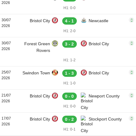
2026
H1: 0-0
30/07
Bristol City
Newcastle
4 - 1
2026
H1: 2-0
30/07
Forest Green
Bristol City
3 - 2
2026
Rovers
H1: 1-2
25/07
Swindon Town
Bristol City
1 - 3
2026
H1: 1-0
21/07
Bristol City
Newport County
0 - 0
2026
H1: 0-0
17/07
Bristol City
Stockport County
0 - 2
2026
H1: 0-1