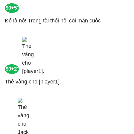
90+5'
Đó là nó! Trọng tài thổi hồi còi mãn cuộc
90+2'
Thẻ vàng cho [player1].