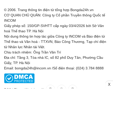
© 2006. Trang thông tin điện tử tổng hợp Bongda24h.vn
CƠ QUAN CHỦ QUẢN: Công ty Cổ phần Truyền thông Quốc tế
INCOM
Giấy phép số: 150/GP-SVHTT cấp ngày 03/4/2026 bởi Sở Văn
hoá Thể thao TP. Hà Nội
Nội dung thông tin hợp tác giữa Công ty INCOM và Báo điện tử
Thể thao và Văn hoá - TTXVN, Báo Công Thương, Tạp chí điện
tử Nhân lực Nhân tài Việt.
Chịu trách nhiệm: Ông Trần Văn Trí
Địa chỉ: Tầng 3, Tòa nhà IC, số 82 phố Duy Tân, Phường Cầu
Giấy, TP. Hà Nội
Email: bongda24h@incom.vn /Số điện thoại: (024) 3.784 8888
X
RSS
|
Theo dõi chúng tôi
Liên hệ
Quảng cáo
(024) 3.784 8888
Toàn bộ bản quyền thuộc
Bongda24h.vn