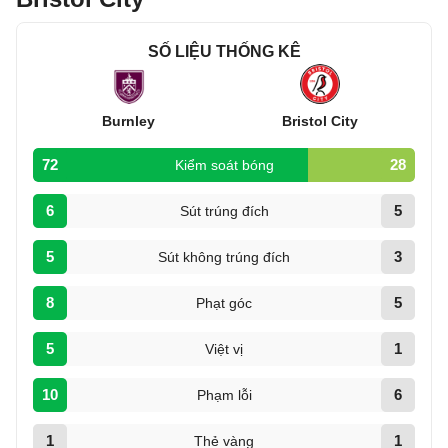
SỐ LIỆU THỐNG KÊ
Burnley
Bristol City
72
28
Kiểm soát bóng
6
5
Sút trúng đích
5
3
Sút không trúng đích
8
5
Phạt góc
5
1
Việt vị
10
6
Phạm lỗi
1
1
Thẻ vàng