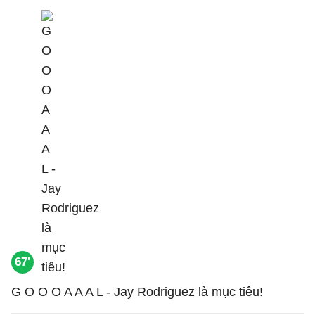
67'
G O O O A A A L - Jay Rodriguez là mục tiêu!