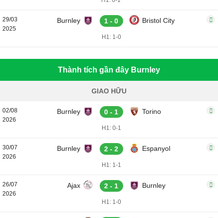
H1: 0-1
29/03
Burnley
Bristol City
1 - 0
2025
H1: 1-0
Thành tích gần đây Burnley
GIAO HỮU
02/08
Burnley
Torino
0 - 1
2026
H1: 0-1
30/07
Burnley
Espanyol
2 - 2
2026
H1: 1-1
26/07
Ajax
Burnley
2 - 1
2026
H1: 1-0