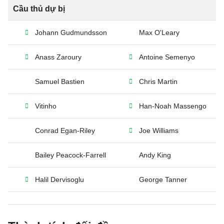
Cầu thủ dự bị
Johann Gudmundsson
Max O'Leary
Anass Zaroury
Antoine Semenyo
Samuel Bastien
Chris Martin
Vitinho
Han-Noah Massengo
Conrad Egan-Riley
Joe Williams
Bailey Peacock-Farrell
Andy King
Halil Dervisoglu
George Tanner