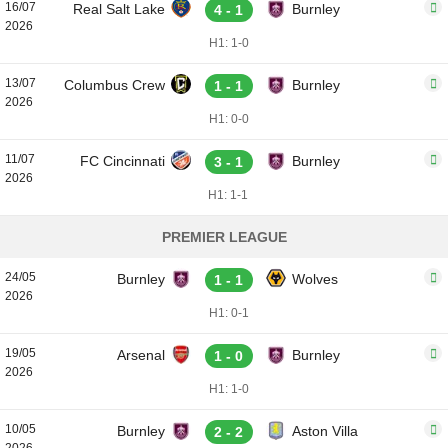
16/07
Real Salt Lake
Burnley
4 - 1
2026
H1: 1-0
13/07
Columbus Crew
Burnley
1 - 1
2026
H1: 0-0
11/07
FC Cincinnati
Burnley
3 - 1
2026
H1: 1-1
PREMIER LEAGUE
24/05
Burnley
Wolves
1 - 1
2026
H1: 0-1
19/05
Arsenal
Burnley
1 - 0
2026
H1: 1-0
10/05
Burnley
Aston Villa
2 - 2