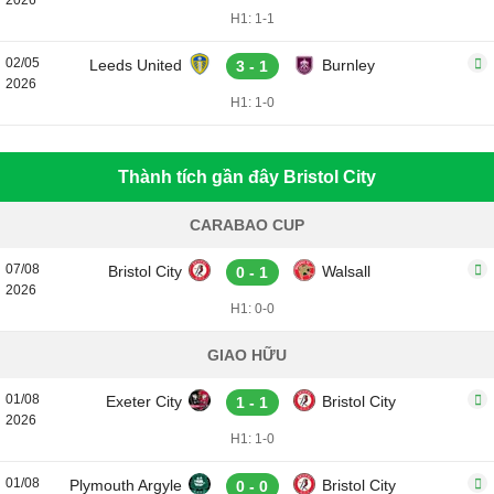
2026
H1: 1-1
02/05
Leeds United
Burnley
3 - 1
2026
H1: 1-0
Thành tích gần đây Bristol City
CARABAO CUP
07/08
Bristol City
Walsall
0 - 1
2026
H1: 0-0
GIAO HỮU
01/08
Exeter City
Bristol City
1 - 1
2026
H1: 1-0
01/08
Plymouth Argyle
Bristol City
0 - 0