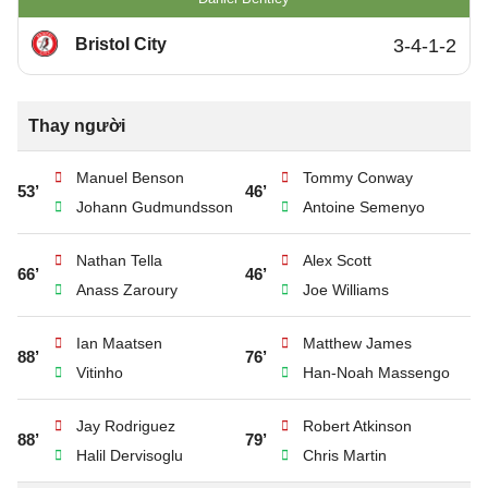
Bristol City
3-4-1-2
Thay người
Manuel Benson
Tommy Conway
53’
46’
Johann Gudmundsson
Antoine Semenyo
Nathan Tella
Alex Scott
66’
46’
Anass Zaroury
Joe Williams
Ian Maatsen
Matthew James
88’
76’
Vitinho
Han-Noah Massengo
Jay Rodriguez
Robert Atkinson
88’
79’
Halil Dervisoglu
Chris Martin