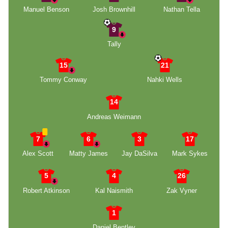
Manuel Benson
Josh Brownhill
Nathan Tella
9
Tally
15
21
Tommy Conway
Nahki Wells
14
Andreas Weimann
7
6
3
17
Alex Scott
Matty James
Jay DaSilva
Mark Sykes
5
4
26
Robert Atkinson
Kal Naismith
Zak Vyner
1
Daniel Bentley