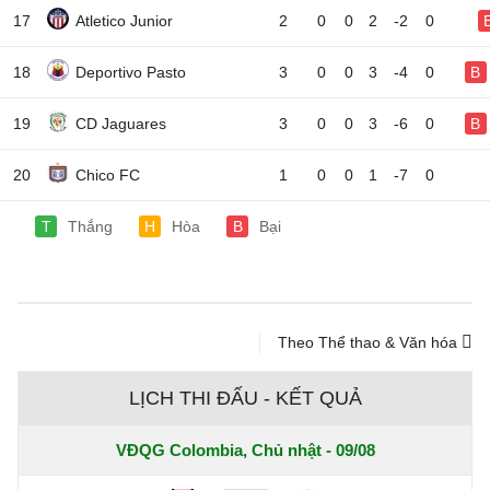
17
Atletico Junior
2
0
0
2
-2
0
18
Deportivo Pasto
3
0
0
3
-4
0
B
19
CD Jaguares
3
0
0
3
-6
0
B
20
Chico FC
1
0
0
1
-7
0
T
Thắng
H
Hòa
B
Bại
Theo Thể thao & Văn hóa
LỊCH THI ĐẤU - KẾT QUẢ
VĐQG Colombia, Chủ nhật - 09/08