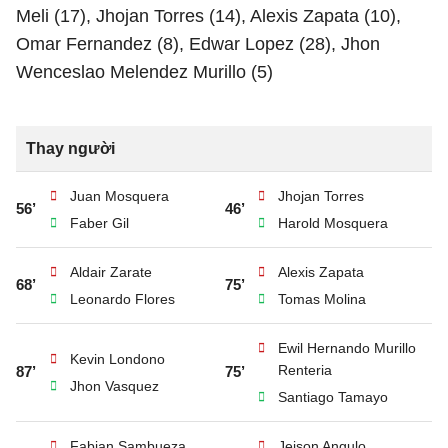
Meli (17), Jhojan Torres (14), Alexis Zapata (10),
Omar Fernandez (8), Edwar Lopez (28), Jhon
Wenceslao Melendez Murillo (5)
Thay người
Juan Mosquera
Jhojan Torres
56’
46’
Faber Gil
Harold Mosquera
Aldair Zarate
Alexis Zapata
68’
75’
Leonardo Flores
Tomas Molina
Ewil Hernando Murillo
Kevin Londono
Renteria
87’
75’
Jhon Vasquez
Santiago Tamayo
Fabian Sambueza
Jeison Angulo