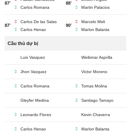
87’
88’
Carlos Romana
Martin Palacios
Carlos De las Salas
Marcelo Meli
87’
90’
Carlos Henao
Marlon Balanta
Cầu thủ dự bị
Luis Vasquez
Weibmar Asprilla
Jhon Vasquez
Victor Moreno
Carlos Romana
Tomas Molina
Gleyfer Medina
Santiago Tamayo
Leonardo Flores
Kevin Chaverra
Carlos Henao
Marlon Balanta