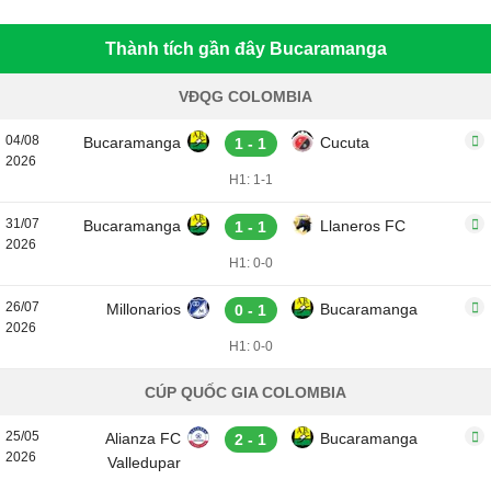
Thành tích gần đây Bucaramanga
VĐQG COLOMBIA
04/08
Bucaramanga
Cucuta
1 - 1
2026
H1: 1-1
31/07
Bucaramanga
Llaneros FC
1 - 1
2026
H1: 0-0
26/07
Millonarios
Bucaramanga
0 - 1
2026
H1: 0-0
CÚP QUỐC GIA COLOMBIA
25/05
Alianza FC
Bucaramanga
2 - 1
2026
Valledupar