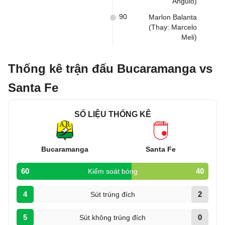
Angulo)
90
Marlon Balanta
(Thay: Marcelo
Meli)
Thống kê trận đấu Bucaramanga vs
Santa Fe
SỐ LIỆU THỐNG KÊ
Bucaramanga
Santa Fe
60
40
Kiểm soát bóng
4
2
Sút trúng đích
5
0
Sút không trúng đích