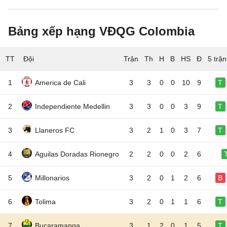
Bảng xếp hạng VĐQG Colombia
TT
Đội
5 trậ
1
America de Cali
3
3
0
0
10
9
T
2
Independiente Medellin
3
3
0
0
3
9
T
3
Llaneros FC
3
2
1
0
3
7
T
4
Aguilas Doradas Rionegro
2
2
0
0
2
6
5
Millonarios
3
2
0
1
2
6
B
6
Tolima
3
2
0
1
1
6
T
7
Bucaramanga
3
1
2
0
1
5
T