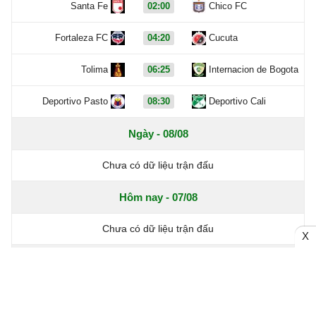
Santa Fe
02:00
Chico FC
Fortaleza FC
04:20
Cucuta
Tolima
06:25
Internacion de Bogota
Deportivo Pasto
08:30
Deportivo Cali
Ngày - 08/08
Chưa có dữ liệu trận đấu
Hôm nay - 07/08
Chưa có dữ liệu trận đấu
X
VĐQG Colombia, Thứ 5 - 06/08
Internacion de Bogota
1 - 0
CD Jaguares