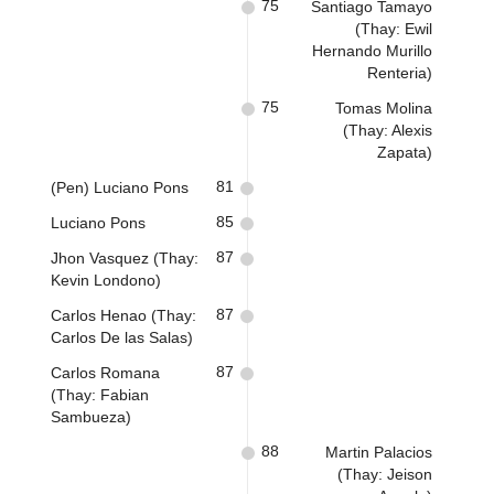
75
Santiago Tamayo
(Thay: Ewil
Hernando Murillo
Renteria)
75
Tomas Molina
(Thay: Alexis
Zapata)
81
(Pen) Luciano Pons
85
Luciano Pons
87
Jhon Vasquez (Thay:
Kevin Londono)
87
Carlos Henao (Thay:
Carlos De las Salas)
87
Carlos Romana
(Thay: Fabian
Sambueza)
88
Martin Palacios
(Thay: Jeison