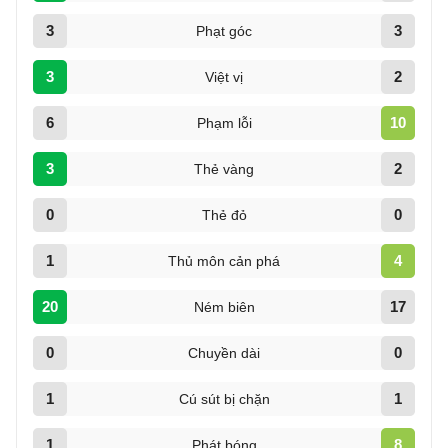
3
3
Phạt góc
3
2
Việt vị
6
10
Phạm lỗi
3
2
Thẻ vàng
0
0
Thẻ đỏ
1
4
Thủ môn cản phá
20
17
Ném biên
0
0
Chuyền dài
1
1
Cú sút bị chặn
1
8
Phát bóng