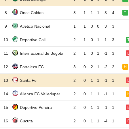
8
Once Caldas
3
1
1
1
3
4
T
9
Atletico Nacional
1
1
0
0
3
3
10
Deportivo Cali
2
1
0
1
1
3
11
Internacional de Bogota
2
1
0
1
-1
3
12
Fortaleza FC
3
0
2
1
-2
2
H
13
Santa Fe
2
0
1
1
-1
1
14
Alianza FC Valledupar
2
0
1
1
-1
1
15
Deportivo Pereira
2
0
1
1
-1
1
16
Cucuta
2
0
1
1
-4
1