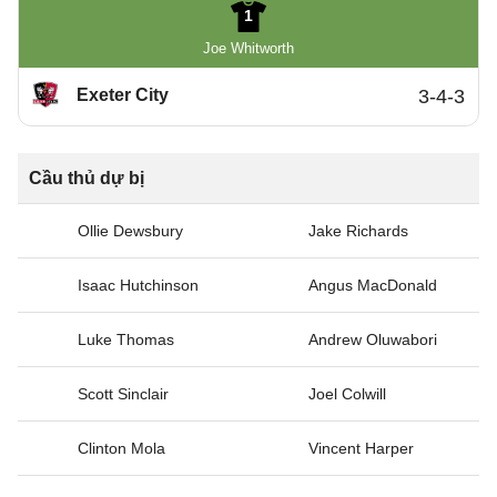
1
Joe Whitworth
Exeter City
3-4-3
Cầu thủ dự bị
Ollie Dewsbury
Jake Richards
Isaac Hutchinson
Angus MacDonald
Luke Thomas
Andrew Oluwabori
Scott Sinclair
Joel Colwill
Clinton Mola
Vincent Harper