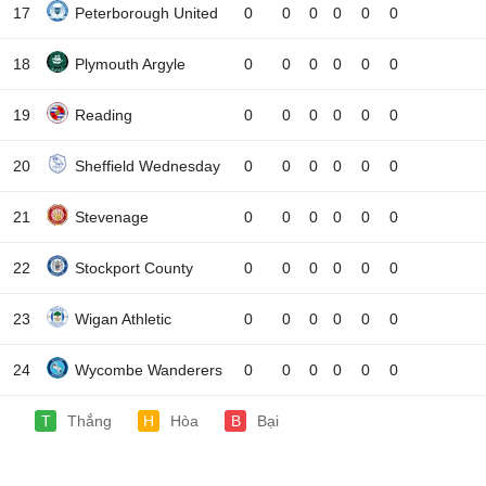
17
Peterborough United
0
0
0
0
0
0
18
Plymouth Argyle
0
0
0
0
0
0
19
Reading
0
0
0
0
0
0
20
Sheffield Wednesday
0
0
0
0
0
0
21
Stevenage
0
0
0
0
0
0
22
Stockport County
0
0
0
0
0
0
23
Wigan Athletic
0
0
0
0
0
0
24
Wycombe Wanderers
0
0
0
0
0
0
T
Thắng
H
Hòa
B
Bại