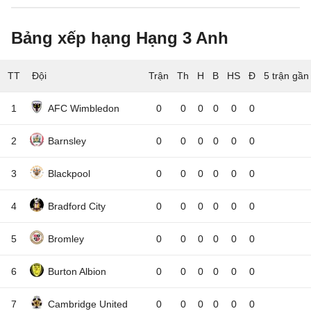
Bảng xếp hạng Hạng 3 Anh
TT
Đội
5 trận gần
1
AFC Wimbledon
0
0
0
0
0
0
2
Barnsley
0
0
0
0
0
0
3
Blackpool
0
0
0
0
0
0
4
Bradford City
0
0
0
0
0
0
5
Bromley
0
0
0
0
0
0
6
Burton Albion
0
0
0
0
0
0
7
Cambridge United
0
0
0
0
0
0