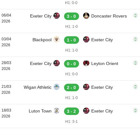
H1: 0-0
06/04
Exeter City
Doncaster Rovers
3 - 0
2026
H1: 1-0
03/04
Blackpool
Exeter City
1 - 0
2026
H1: 1-0
28/03
Exeter City
Leyton Orient
0 - 0
2026
H1: 0-0
21/03
Wigan Athletic
Exeter City
2 - 0
2026
H1: 1-0
18/03
Luton Town
Exeter City
3 - 2
2026
H1: 3-1