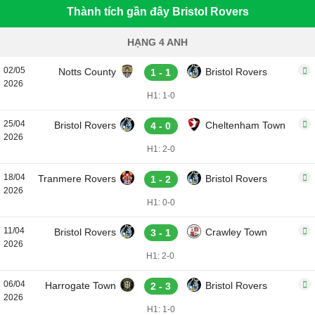
Thành tích gần đây Bristol Rovers
HẠNG 4 ANH
02/05
Notts County
Bristol Rovers
1 - 1
2026
H1: 1-0
25/04
Bristol Rovers
Cheltenham Town
4 - 0
2026
H1: 2-0
18/04
Tranmere Rovers
Bristol Rovers
1 - 2
2026
H1: 0-0
11/04
Bristol Rovers
Crawley Town
3 - 1
2026
H1: 2-0
06/04
Harrogate Town
Bristol Rovers
2 - 3
2026
H1: 1-0