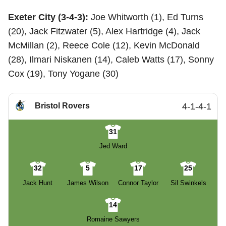
Exeter City (3-4-3):
Joe Whitworth (1), Ed Turns
(20), Jack Fitzwater (5), Alex Hartridge (4), Jack
McMillan (2), Reece Cole (12), Kevin McDonald
(28), Ilmari Niskanen (14), Caleb Watts (17), Sonny
Cox (19), Tony Yogane (30)
Bristol Rovers
4-1-4-1
31
Jed Ward
32
5
17
25
Jack Hunt
James Wilson
Connor Taylor
Sil Swinkels
14
Romaine Sawyers