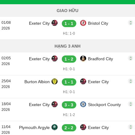
GIAO HỮU
01/08
Exeter City
Bristol City
1 - 1
2026
H1: 1-0
HẠNG 3 ANH
02/05
Exeter City
Bradford City
1 - 2
2026
H1: 0-1
25/04
Burton Albion
Exeter City
1 - 1
2026
H1: 0-1
18/04
Exeter City
Stockport County
3 - 3
2026
H1: 1-2
11/04
Plymouth Argyle
Exeter City
2 - 2
2026