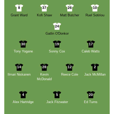
8
37
26
10
Grant Ward
Kofi Shaw
Matt Butcher
Ruel Sotiriou
24
Gatlin O'Donkor
30
19
17
Tony Yogane
Sonny Cox
Caleb Watts
14
28
12
2
Ilmari Niskanen
Kevin
Reece Cole
Jack McMillan
McDonald
4
5
20
Alex Hartridge
Jack Fitzwater
Ed Turns