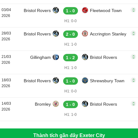
03/04
Bristol Rovers
Fleetwood Town
1 - 0
2026
H1: 0-0
28/03
Bristol Rovers
Accrington Stanley
2 - 0
2026
H1: 1-0
21/03
Gillingham
Bristol Rovers
1 - 2
2026
H1: 1-0
18/03
Bristol Rovers
Shrewsbury Town
1 - 0
2026
H1: 0-0
14/03
Bromley
Bristol Rovers
1 - 0
2026
H1: 1-0
Thành tích gần đây Exeter City