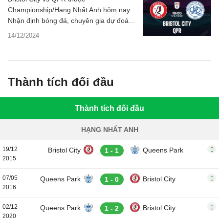
Championship/Hạng Nhất Anh hôm nay:
Nhận định bóng đá, chuyên gia dự đoán
kết quả, phân tích tỷ số trận đấu, thống
14/12/2024
kê chi tiết.
Thành tích đối đầu
Thành tích đối đầu
HẠNG NHẤT ANH
19/12
Bristol City
Queens Park
1 - 1
2015
07/05
Queens Park
Bristol City
1 - 0
2016
02/12
Queens Park
Bristol City
1 - 2
2020