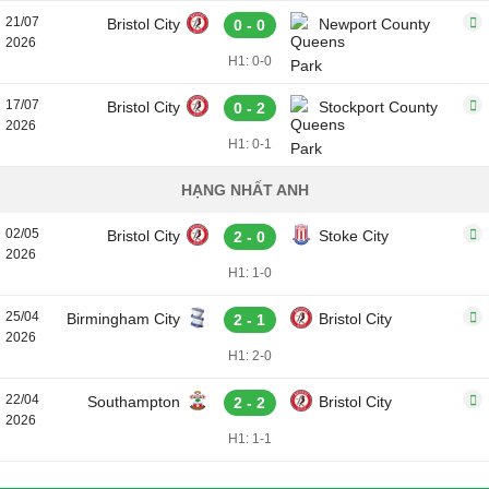
21/07
Bristol City
Newport County
0 - 0
2026
H1: 0-0
17/07
Bristol City
Stockport County
0 - 2
2026
H1: 0-1
HẠNG NHẤT ANH
02/05
Bristol City
Stoke City
2 - 0
2026
H1: 1-0
25/04
Birmingham City
Bristol City
2 - 1
2026
H1: 2-0
22/04
Southampton
Bristol City
2 - 2
2026
H1: 1-1