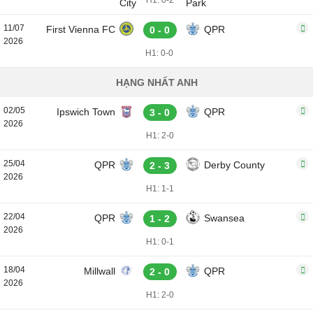
H1: 0-2
11/07
First Vienna FC
QPR
0 - 0
2026
H1: 0-0
HẠNG NHẤT ANH
02/05
Ipswich Town
QPR
3 - 0
2026
H1: 2-0
25/04
QPR
Derby County
2 - 3
2026
H1: 1-1
22/04
QPR
Swansea
1 - 2
2026
H1: 0-1
18/04
Millwall
QPR
2 - 0
2026
H1: 2-0