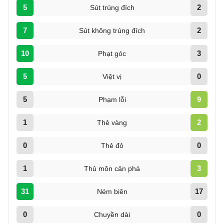
5
2
Sút trúng đích
7
2
Sút không trúng đích
10
3
Phạt góc
5
0
Việt vị
5
9
Phạm lỗi
1
2
Thẻ vàng
0
0
Thẻ đỏ
1
3
Thủ môn cản phá
31
17
Ném biên
0
0
Chuyền dài