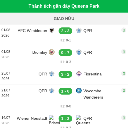
Thành tích gần đây Queens Park
GIAO HỮU
01/08
AFC Wimbledon
QPR
2 - 3
2026
H1: 0-1
01/08
Bromley
QPR
0 - 7
2026
H1: 0-3
25/07
QPR
Fiorentina
3 - 2
2026
21/07
QPR
Wycombe
1 - 0
2026
Wanderers
H1: 0-0
16/07
Wiener Neustadt
QPR
1 - 3
2026