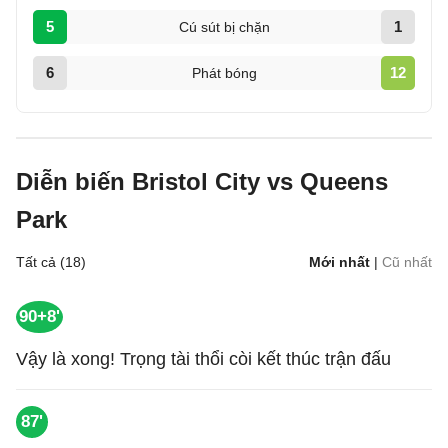
5
1
Cú sút bị chặn
6
12
Phát bóng
Diễn biến Bristol City vs Queens
Park
Tất cả (18)
Mới nhất
|
Cũ nhất
90+8'
Vậy là xong! Trọng tài thổi còi kết thúc trận đấu
87'