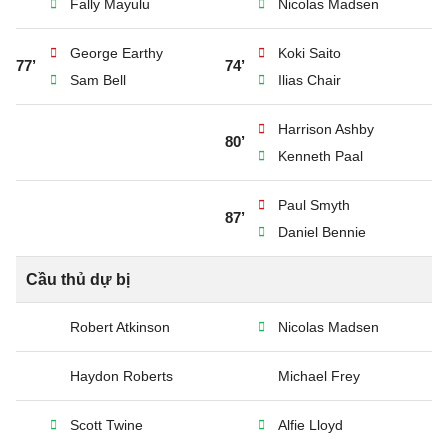
Fally Mayulu
Nicolas Madsen
George Earthy
Koki Saito
77’
74’
Sam Bell
Ilias Chair
Harrison Ashby
80’
Kenneth Paal
Paul Smyth
87’
Daniel Bennie
Cầu thủ dự bị
Robert Atkinson
Nicolas Madsen
Haydon Roberts
Michael Frey
Scott Twine
Alfie Lloyd