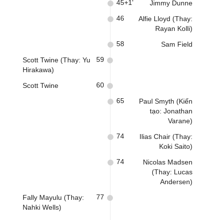
45+1'
Jimmy Dunne
46
Alfie Lloyd (Thay:
Rayan Kolli)
58
Sam Field
59
Scott Twine (Thay: Yu
Hirakawa)
60
Scott Twine
65
Paul Smyth (Kiến
tạo: Jonathan
Varane)
74
Ilias Chair (Thay:
Koki Saito)
74
Nicolas Madsen
(Thay: Lucas
Andersen)
77
Fally Mayulu (Thay:
Nahki Wells)