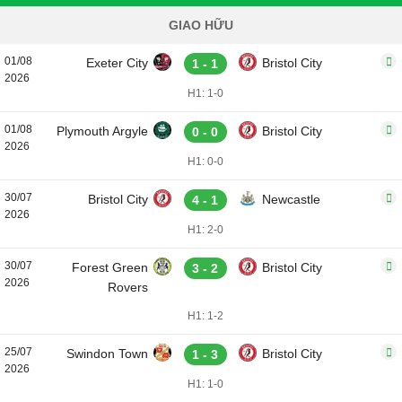
GIAO HỮU
01/08
Exeter City
Bristol City
1 - 1
2026
H1: 1-0
01/08
Plymouth Argyle
Bristol City
0 - 0
2026
H1: 0-0
30/07
Bristol City
Newcastle
4 - 1
2026
H1: 2-0
30/07
Forest Green
Bristol City
3 - 2
2026
Rovers
H1: 1-2
25/07
Swindon Town
Bristol City
1 - 3
2026
H1: 1-0