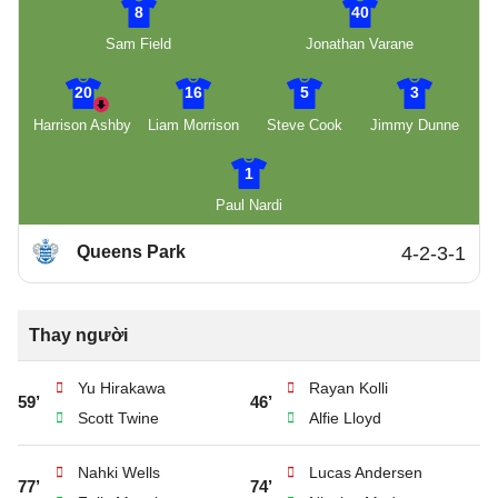
8
40
Sam Field
Jonathan Varane
20
16
5
3
Harrison Ashby
Liam Morrison
Steve Cook
Jimmy Dunne
1
Paul Nardi
Queens Park
4-2-3-1
Thay người
Yu Hirakawa
Rayan Kolli
59’
46’
Scott Twine
Alfie Lloyd
Nahki Wells
Lucas Andersen
77’
74’