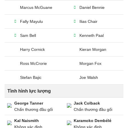
Marcus McGuane
Daniel Bennie
Fally Mayulu
Ilias Chair
Sam Bell
Kenneth Paal
Harry Cornick
Kieran Morgan
Ross McCrorie
Morgan Fox
Stefan Bajic
Joe Walsh
Tình hình lực lượng
George Tanner
Jack Colback
Chấn thương đầu gối
Chấn thương đầu gối
Kal Naismith
Karamoko Dembélé
Không xác định
Không xác định