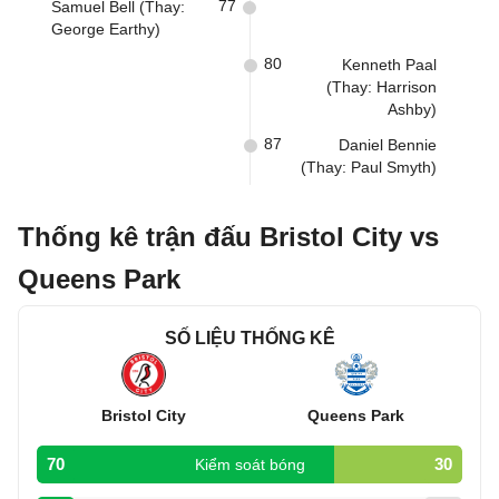
77
Samuel Bell (Thay:
George Earthy)
80
Kenneth Paal
(Thay: Harrison
Ashby)
87
Daniel Bennie
(Thay: Paul Smyth)
Thống kê trận đấu Bristol City vs
Queens Park
SỐ LIỆU THỐNG KÊ
Bristol City
Queens Park
70
30
Kiểm soát bóng