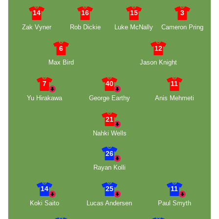
14
16
15
3
Zak Vyner
Rob Dickie
Luke McNally
Cameron Pring
6
12
Max Bird
Jason Knight
7
40
11
Yu Hirakawa
George Earthy
Anis Mehmeti
21
Nahki Wells
26
Rayan Kolli
14
25
11
Koki Saito
Lucas Andersen
Paul Smyth