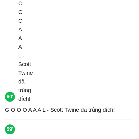
60'
G O O O A A A L - Scott Twine đã trúng đích!
59'