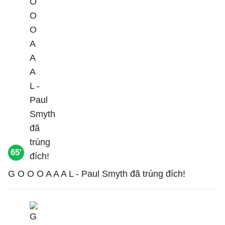
65'
G O O O A A A L - Paul Smyth đã trúng đích!