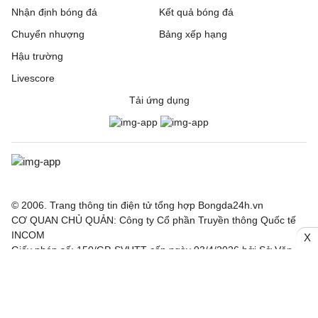
Nhận định bóng đá
Kết quả bóng đá
Chuyển nhượng
Bảng xếp hạng
Hậu trường
Livescore
Tải ứng dụng
© 2006. Trang thông tin điện tử tổng hợp Bongda24h.vn
CƠ QUAN CHỦ QUẢN: Công ty Cổ phần Truyền thông Quốc tế
INCOM
X
Giấy phép số: 150/GP-SVHTT cấp ngày 03/4/2026 bởi Sở Văn
hoá Thể thao TP. Hà Nội
Nội dung thông tin hợp tác giữa Công ty INCOM và Báo điện tử
Thể thao và Văn hoá - TTXVN, Báo Công Thương, Tạp chí điện
tử Nhân lực Nhân tài Việt.