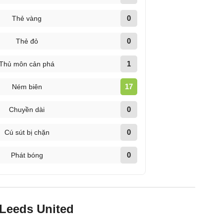
0
Thẻ vàng
0
Thẻ đỏ
1
Thủ môn cản phá
17
Ném biên
0
Chuyền dài
0
Cú sút bị chặn
0
Phát bóng
s Leeds United