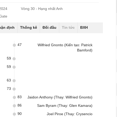
/2024
Vòng 30 - Hạng nhất Anh
Gate
hận định
Thống kê
Đối đầu
Tin tức
BXH
47
Wilfried Gnonto (Kiến tạo: Patrick
Bamford)
59
59
63
73
83
Jaidon Anthony (Thay: Wilfried Gnonto)
86
Sam Byram (Thay: Glen Kamara)
90
Joel Piroe (Thay: Crysencio