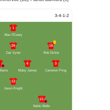
3-4-1-2
1
Max O'Leary
26
16
Zak Vyner
Rob Dickie
8
6
3
lliams
Matty James
Cameron Pring
12
Jason Knight
21
Nahki Wells