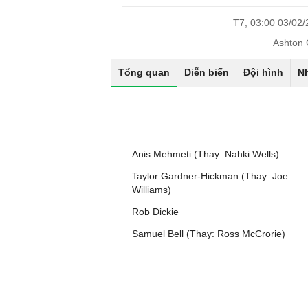
T7, 03:00 03/02
Ashton 
Tổng quan
Diễn biến
Đội hình
N
Anis Mehmeti (Thay: Nahki Wells)
Taylor Gardner-Hickman (Thay: Joe
Williams)
Rob Dickie
Samuel Bell (Thay: Ross McCrorie)