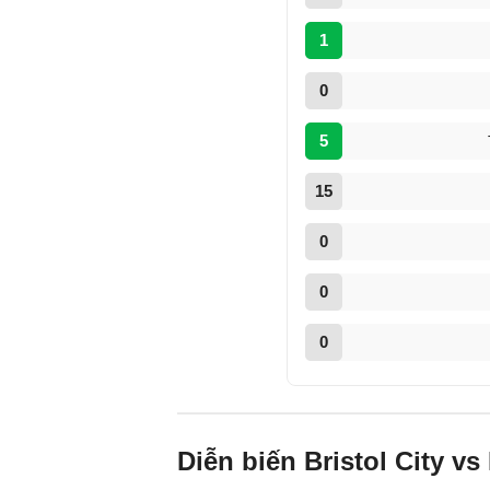
1
0
5
15
0
0
0
Diễn biến Bristol City v