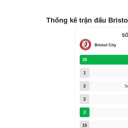
Thống kê trận đấu Bristo
SỐ
Bristol City
39
1
2
S
2
2
10