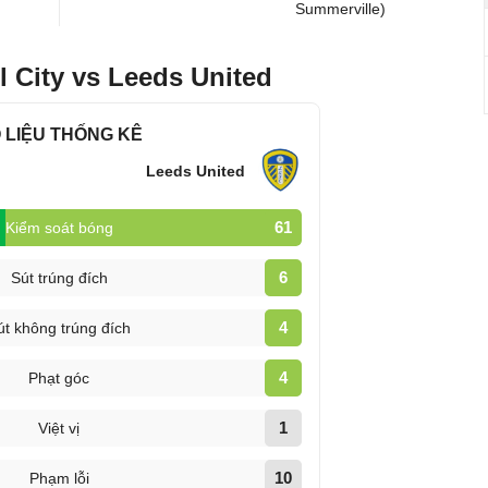
Summerville)
l City vs Leeds United
 LIỆU THỐNG KÊ
Leeds United
61
Kiểm soát bóng
6
Sút trúng đích
4
út không trúng đích
4
Phạt góc
1
Việt vị
10
Phạm lỗi