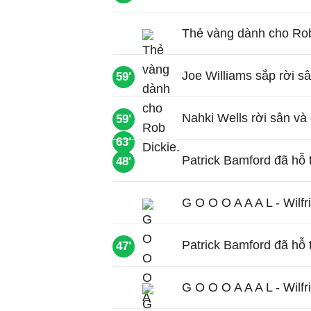
Thẻ vàng dành cho Rob
Joe Williams sắp rời s
59'
Nahki Wells rời sân và
59'
63'
Patrick Bamford đã hỗ 
48'
G O O O A A A L - Wilfr
Patrick Bamford đã hỗ 
47'
G O O O A A A L - Wilfr