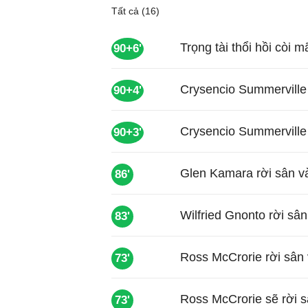
Tất cả (16)
Trọng tài thổi hồi còi 
90+6'
Crysencio Summerville 
90+4'
Crysencio Summerville 
90+3'
Glen Kamara rời sân v
86'
Wilfried Gnonto rời sâ
83'
Ross McCrorie rời sân 
73'
Ross McCrorie sẽ rời s
73'