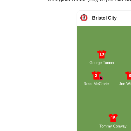
Bristol City
19
George Tanner
2
Ross McCrorie
Joe Wi
15
Tommy Conway