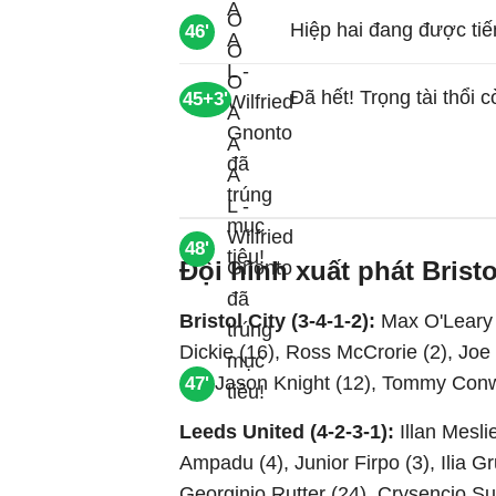
Hiệp hai đang được tiế
46'
Đã hết! Trọng tài thổi c
45+3'
48'
Đội hình xuất phát Brist
Bristol City (3-4-1-2):
Max O'Leary 
Dickie (16), Ross McCrorie (2), Joe
(3), Jason Knight (12), Tommy Conw
47'
Leeds United (4-2-3-1):
Illan Mesli
Ampadu (4), Junior Firpo (3), Ilia G
Georginio Rutter (24), Crysencio Su