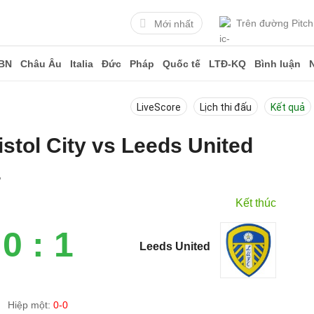
Trên đường Pitch
Mới nhất
BN
Châu Âu
Italia
Đức
Pháp
Quốc tế
LTĐ-KQ
Bình luận
LiveScore
Lịch thi đấu
Kết quả
istol City vs Leeds United
4
Kết thúc
0 : 1
Leeds United
Hiệp một:
0-0