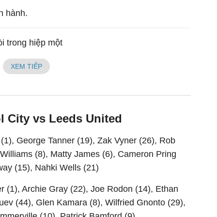
n hành.
òi trong hiệp một
XEM TIẾP
ol City vs Leeds United
(1), George Tanner (19), Zak Vyner (26), Rob
 Williams (8), Matty James (6), Cameron Pring
ay (15), Nahki Wells (21)
er (1), Archie Gray (22), Joe Rodon (14), Ethan
ruev (44), Glen Kamara (8), Wilfried Gnonto (29),
mmerville (10), Patrick Bamford (9)