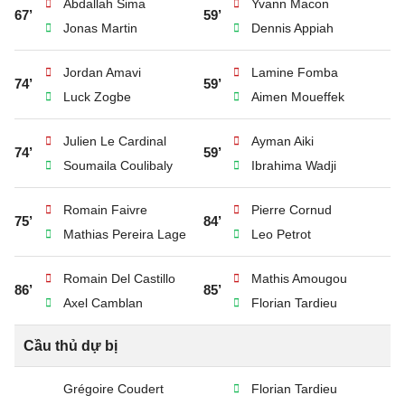
Abdallah Sima
Yvann Macon
67’
59’
Jonas Martin
Dennis Appiah
Jordan Amavi
Lamine Fomba
74’
59’
Luck Zogbe
Aimen Moueffek
Julien Le Cardinal
Ayman Aiki
74’
59’
Soumaila Coulibaly
Ibrahima Wadji
Romain Faivre
Pierre Cornud
75’
84’
Mathias Pereira Lage
Leo Petrot
Romain Del Castillo
Mathis Amougou
86’
85’
Axel Camblan
Florian Tardieu
Cầu thủ dự bị
Grégoire Coudert
Florian Tardieu