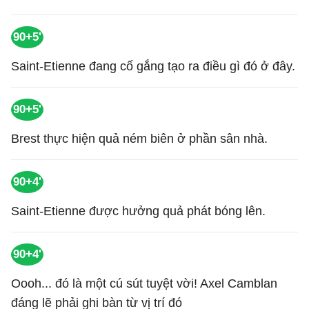
90+5'
Saint-Etienne đang cố gắng tạo ra điều gì đó ở đây.
90+5'
Brest thực hiện quả ném biên ở phần sân nhà.
90+4'
Saint-Etienne được hưởng quả phát bóng lên.
90+4'
Oooh... đó là một cú sút tuyệt vời! Axel Camblan
đáng lẽ phải ghi bàn từ vị trí đó