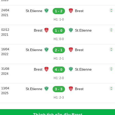
2020
24/04
St.Etienne
Brest
1 - 2
2021
H1: 1-0
02/12
Brest
St.Etienne
1 - 0
2021
H1: 0-0
16/04
St.Etienne
Brest
2 - 1
2022
H1: 2-1
31/08
Brest
St.Etienne
4 - 0
2024
H1: 2-0
13/04
St.Etienne
Brest
3 - 3
2025
H1: 2-3
Thành tích gần đây Brest