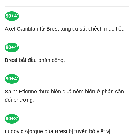
90+4'
Axel Camblan từ Brest tung cú sút chệch mục tiêu
90+4'
Brest bắt đầu phản công.
90+4'
Saint-Etienne thực hiện quả ném biên ở phần sân
đối phương.
90+3'
Ludovic Ajorque của Brest bị tuyên bố việt vị.