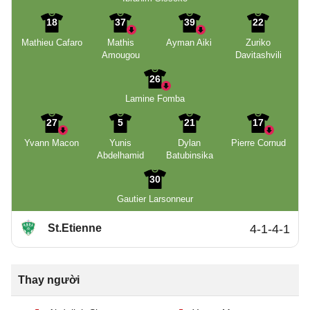
18
37
39
22
Mathieu Cafaro
Mathis
Ayman Aiki
Zuriko
Amougou
Davitashvili
26
Lamine Fomba
27
5
21
17
Yvann Macon
Yunis
Dylan
Pierre Cornud
Abdelhamid
Batubinsika
30
Gautier Larsonneur
St.Etienne
4-1-4-1
Thay người