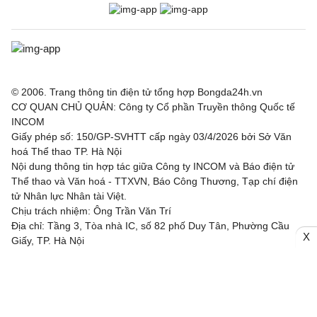
© 2006. Trang thông tin điện tử tổng hợp Bongda24h.vn
CƠ QUAN CHỦ QUẢN: Công ty Cổ phần Truyền thông Quốc tế
INCOM
Giấy phép số: 150/GP-SVHTT cấp ngày 03/4/2026 bởi Sở Văn
hoá Thể thao TP. Hà Nội
Nội dung thông tin hợp tác giữa Công ty INCOM và Báo điện tử
Thể thao và Văn hoá - TTXVN, Báo Công Thương, Tạp chí điện
tử Nhân lực Nhân tài Việt.
Chịu trách nhiệm: Ông Trần Văn Trí
Địa chỉ: Tầng 3, Tòa nhà IC, số 82 phố Duy Tân, Phường Cầu
X
Giấy, TP. Hà Nội
Email: bongda24h@incom.vn /Số điện thoại: (024) 3.784 8888
RSS
|
Theo dõi chúng tôi