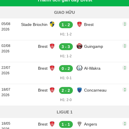
GIAO HỮU
05/08
Stade Briochin
Brest
1 - 2
2026
H1: 1-2
02/08
Brest
Guingamp
3 - 3
2026
H1: 1-2
22/07
Brest
Al-Wakra
0 - 2
2026
H1: 0-1
18/07
Brest
Concarneau
2 - 2
2026
H1: 2-0
LIGUE 1
18/05
Brest
Angers
1 - 1