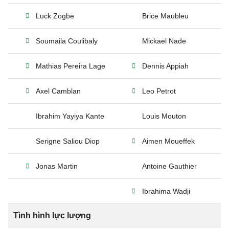
Luck Zogbe
Brice Maubleu
Soumaila Coulibaly
Mickael Nade
Mathias Pereira Lage
Dennis Appiah
Axel Camblan
Leo Petrot
Ibrahim Yayiya Kante
Louis Mouton
Serigne Saliou Diop
Aimen Moueffek
Jonas Martin
Antoine Gauthier
Ibrahima Wadji
Tình hình lực lượng