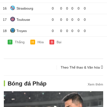
16
Strasbourg
0
0
0
0
0
0
17
Toulouse
0
0
0
0
0
0
18
Troyes
0
0
0
0
0
0
T
Thắng
H
Hòa
B
Bại
Theo Thể thao & Văn hóa
Bóng đá Pháp
Xem thêm