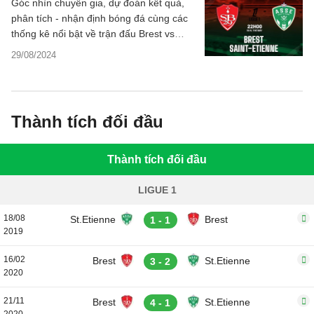
Góc nhìn chuyên gia, dự đoán kết quả,
phân tích - nhận định bóng đá cùng các
thống kê nổi bật về trận đấu Brest vs
Saint-Etienne thuộc vòng 3 giải VĐQG
29/08/2024
Pháp 2024/25 đêm nay.
Thành tích đối đầu
Thành tích đối đầu
LIGUE 1
18/08
St.Etienne
Brest
1 - 1
2019
16/02
Brest
St.Etienne
3 - 2
2020
21/11
Brest
St.Etienne
4 - 1