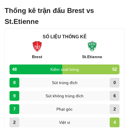
Thống kê trận đấu Brest vs
St.Etienne
SỐ LIỆU THỐNG KÊ
Brest
St.Etienne
48
52
Kiểm soát bóng
8
0
Sút trúng đích
9
6
Sút không trúng đích
7
2
Phạt góc
2
4
Việt vị