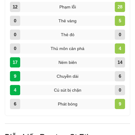
12
28
Phạm lỗi
0
5
Thẻ vàng
0
0
Thẻ đỏ
0
4
Thủ môn cản phá
17
14
Ném biên
9
6
Chuyền dài
4
0
Cú sút bị chặn
6
9
Phát bóng