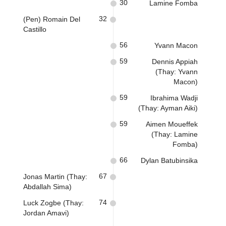
30
Lamine Fomba
32
(Pen) Romain Del
Castillo
56
Yvann Macon
59
Dennis Appiah
(Thay: Yvann
Macon)
59
Ibrahima Wadji
(Thay: Ayman Aiki)
59
Aimen Moueffek
(Thay: Lamine
Fomba)
66
Dylan Batubinsika
67
Jonas Martin (Thay:
Abdallah Sima)
74
Luck Zogbe (Thay:
Jordan Amavi)