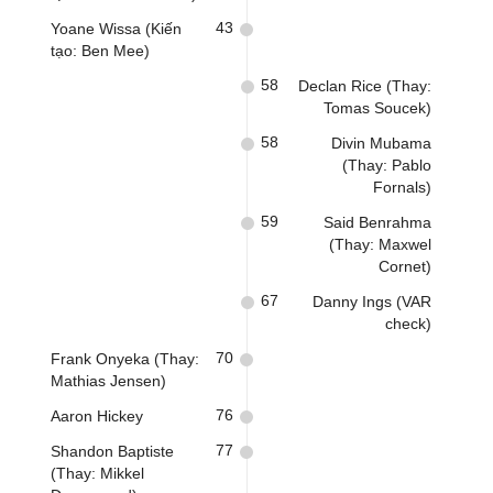
43
Yoane Wissa (Kiến
tạo: Ben Mee)
58
Declan Rice (Thay:
Tomas Soucek)
58
Divin Mubama
(Thay: Pablo
Fornals)
59
Said Benrahma
(Thay: Maxwel
Cornet)
67
Danny Ings (VAR
check)
70
Frank Onyeka (Thay:
Mathias Jensen)
76
Aaron Hickey
77
Shandon Baptiste
(Thay: Mikkel