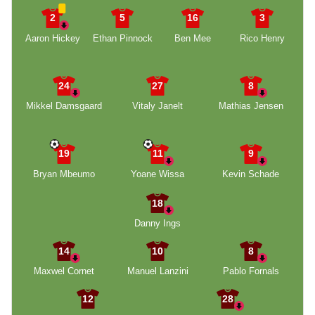
2
5
16
3
Aaron Hickey
Ethan Pinnock
Ben Mee
Rico Henry
24
27
8
Mikkel Damsgaard
Vitaly Janelt
Mathias Jensen
19
11
9
Bryan Mbeumo
Yoane Wissa
Kevin Schade
18
Danny Ings
14
10
8
Maxwel Cornet
Manuel Lanzini
Pablo Fornals
12
28