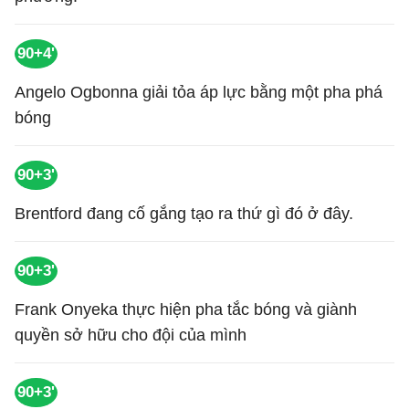
90+4'
Angelo Ogbonna giải tỏa áp lực bằng một pha phá
bóng
90+3'
Brentford đang cố gắng tạo ra thứ gì đó ở đây.
90+3'
Frank Onyeka thực hiện pha tắc bóng và giành
quyền sở hữu cho đội của mình
90+3'