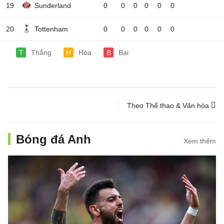
19
Sunderland
0
0
0
0
0
0
20
Tottenham
0
0
0
0
0
0
T
Thắng
H
Hòa
B
Bại
Theo Thể thao & Văn hóa
Bóng đá Anh
Xem thêm