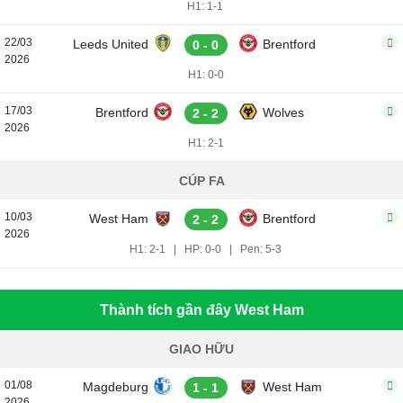
H1: 1-1
22/03
Leeds United
Brentford
0 - 0
2026
H1: 0-0
17/03
Brentford
Wolves
2 - 2
2026
H1: 2-1
CÚP FA
10/03
West Ham
Brentford
2 - 2
2026
H1: 2-1
|
HP: 0-0
|
Pen: 5-3
Thành tích gần đây West Ham
GIAO HỮU
01/08
Magdeburg
West Ham
1 - 1
2026