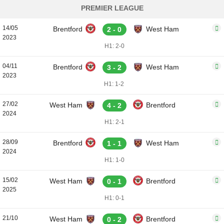
PREMIER LEAGUE
14/05
Brentford
West Ham
2 - 0
2023
H1: 2-0
04/11
Brentford
West Ham
3 - 2
2023
H1: 1-2
27/02
West Ham
Brentford
4 - 2
2024
H1: 2-1
28/09
Brentford
West Ham
1 - 1
2024
H1: 1-0
15/02
West Ham
Brentford
0 - 1
2025
H1: 0-1
21/10
West Ham
Brentford
0 - 2