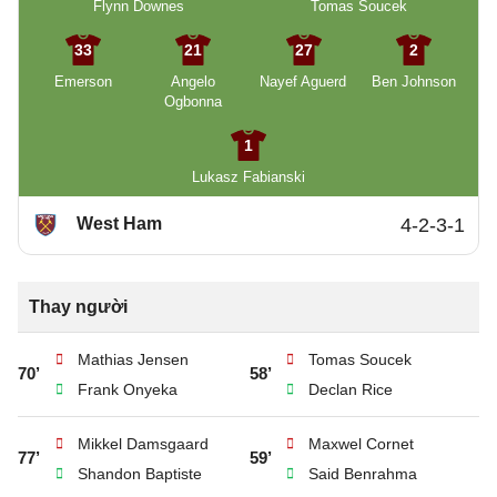
Flynn Downes
Tomas Soucek
33
21
27
2
Emerson
Angelo
Nayef Aguerd
Ben Johnson
Ogbonna
1
Lukasz Fabianski
West Ham
4-2-3-1
Thay người
Mathias Jensen
Tomas Soucek
70’
58’
Frank Onyeka
Declan Rice
Mikkel Damsgaard
Maxwel Cornet
77’
59’
Shandon Baptiste
Said Benrahma