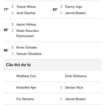
Yoane Wissa
Danny Ings
77’
83’
Josh Dasilva
Jarrod Bowen
Aaron Hickey
85’
Mads Roerslev
Rasmussen
Kevin Schade
86’
Saman Ghoddos
Cầu thủ dự bị
Matthew Cox
Divin Mubama
Kristoffer Ajer
Declan Rice
Fin Stevens
Jarrod Bowen