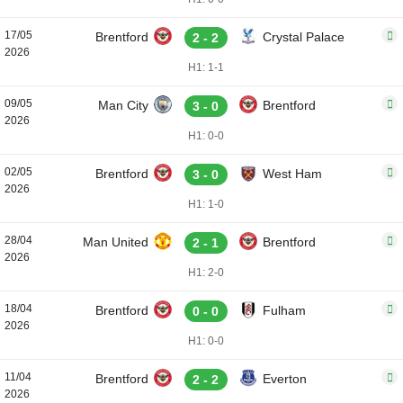
17/05
Brentford
Crystal Palace
2 - 2
2026
H1: 1-1
09/05
Man City
Brentford
3 - 0
2026
H1: 0-0
02/05
Brentford
West Ham
3 - 0
2026
H1: 1-0
28/04
Man United
Brentford
2 - 1
2026
H1: 2-0
18/04
Brentford
Fulham
0 - 0
2026
H1: 0-0
11/04
Brentford
Everton
2 - 2
2026