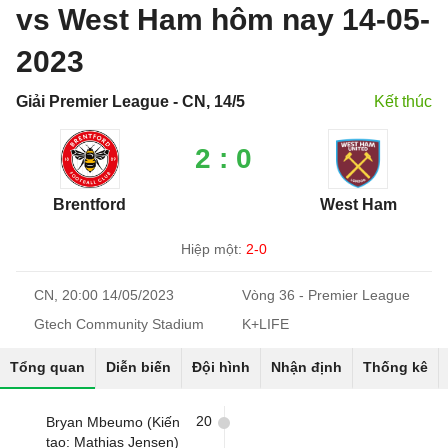
vs West Ham hôm nay 14-05-
2023
Giải Premier League - CN, 14/5
Kết thúc
2 : 0
Brentford
West Ham
Hiệp một:
2-0
CN, 20:00 14/05/2023
Vòng 36 - Premier League
Gtech Community Stadium
K+LIFE
Tổng quan
Diễn biến
Đội hình
Nhận định
Thống kê
20
Bryan Mbeumo (Kiến
tạo: Mathias Jensen)