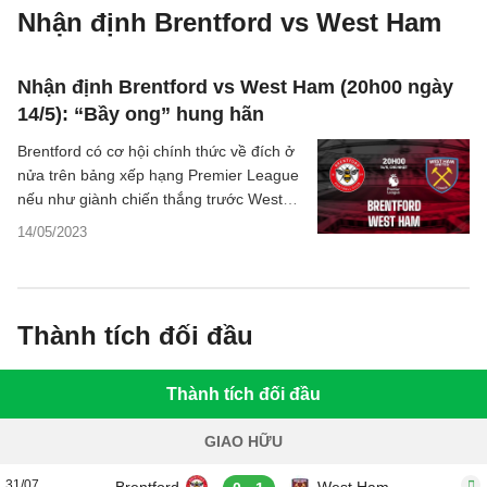
Nhận định Brentford vs West Ham
Nhận định Brentford vs West Ham (20h00 ngày
14/5): “Bầy ong” hung hãn
Brentford có cơ hội chính thức về đích ở
nửa trên bảng xếp hạng Premier League
nếu như giành chiến thắng trước West
Ham. Và đây là một mục tiêu trong tầm
14/05/2023
tay của đội chủ sân Gtech.
Thành tích đối đầu
Thành tích đối đầu
GIAO HỮU
31/07