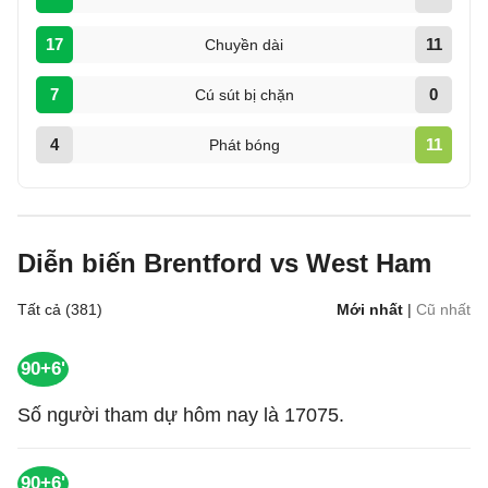
17
11
Chuyền dài
7
0
Cú sút bị chặn
4
11
Phát bóng
Diễn biến Brentford vs West Ham
Tất cả (381)
Mới nhất
|
Cũ nhất
90+6'
Số người tham dự hôm nay là 17075.
90+6'