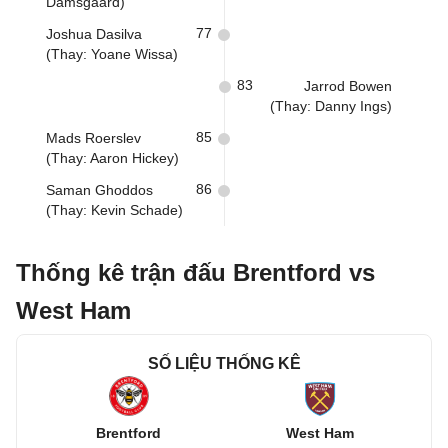
Damsgaard)
77
Joshua Dasilva
(Thay: Yoane Wissa)
83
Jarrod Bowen
(Thay: Danny Ings)
85
Mads Roerslev
(Thay: Aaron Hickey)
86
Saman Ghoddos
(Thay: Kevin Schade)
Thống kê trận đấu Brentford vs
West Ham
SỐ LIỆU THỐNG KÊ
Brentford
West Ham