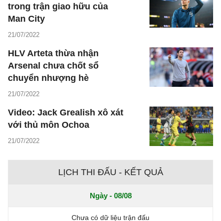
trong trận giao hữu của
Man City
21/07/2022
HLV Arteta thừa nhận
Arsenal chưa chốt sổ
chuyển nhượng hè
21/07/2022
Video: Jack Grealish xô xát
với thủ môn Ochoa
21/07/2022
LỊCH THI ĐẤU - KẾT QUẢ
Ngày - 08/08
Chưa có dữ liệu trận đấu