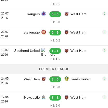
H1: 0-1
26/07
Rangers
West Ham
0 - 0
2026
H1: 0-0
23/07
Stevenage
West Ham
0 - 5
2026
H1: 0-2
18/07
Southend United
West Ham
1 - 1
2026
H1: 1-1
PREMIER LEAGUE
24/05
West Ham
Leeds United
3 - 0
2026
H1: 0-0
17/05
Newcastle
West Ham
3 - 1
2026
H1: 2-0