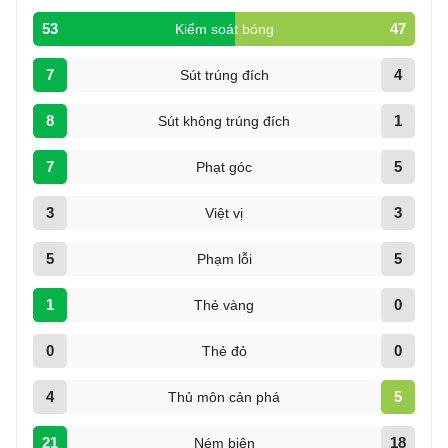
53
47
Kiểm soát bóng
7
4
Sút trúng đích
8
1
Sút không trúng đích
7
5
Phạt góc
3
3
Việt vị
5
5
Phạm lỗi
1
0
Thẻ vàng
0
0
Thẻ đỏ
4
5
Thủ môn cản phá
21
18
Ném biên