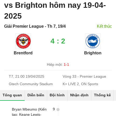
vs Brighton hôm nay 19-04-
2025
Giải Premier League - Th 7, 19/4
Kết thúc
4 : 2
Brentford
Brighton
Hiệp một:
1-1
T7, 21:00 19/04/2025
Vòng 33 - Premier League
Gtech Community Stadium
K+ LIVE 2, ON Sports
Tổng quan
Diễn biến
Đội hình
Nhận định
Thống kê
9
Bryan Mbeumo (Kiến
tạo: Keane Lewis-