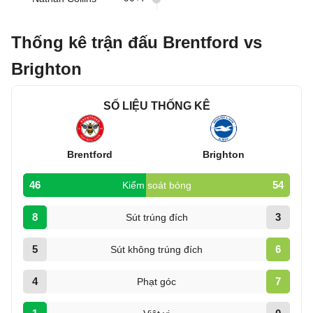
Thống kê trận đấu Brentford vs
Brighton
SỐ LIỆU THỐNG KÊ
Brentford
Brighton
46
54
Kiểm soát bóng
8
3
Sút trúng đích
5
6
Sút không trúng đích
4
7
Phạt góc