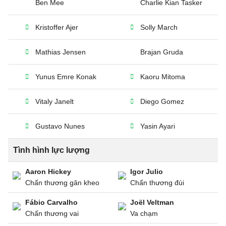
Ben Mee
Charlie Kian Tasker
Kristoffer Ajer
Solly March
Mathias Jensen
Brajan Gruda
Yunus Emre Konak
Kaoru Mitoma
Vitaly Janelt
Diego Gomez
Gustavo Nunes
Yasin Ayari
Tình hình lực lượng
Aaron Hickey
Igor Julio
Chấn thương gân kheo
Chấn thương đùi
Fábio Carvalho
Joël Veltman
Chấn thương vai
Va chạm