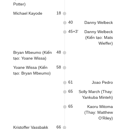
Potter)
18
Michael Kayode
40
Danny Welbeck
45+3'
Danny Welbeck
(Kiến tạo: Mats
Wieffer)
48
Bryan Mbeumo (Kiến
tạo: Yoane Wissa)
58
Yoane Wissa (Kiến
tạo: Bryan Mbeumo)
61
Joao Pedro
65
Solly March (Thay:
Yankuba Minteh)
65
Kaoru Mitoma
(Thay: Matthew
O'Riley)
66
Kristoffer Vassbakk