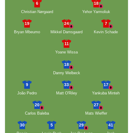
6
18
Christian Nørgaard
Yehor Yarmoliuk
19
24
7
Bryan Mbeumo
Mikkel Damsgaard
Kevin Schade
11
Yoane Wissa
18
Danny Welbeck
9
33
17
João Pedro
Matt O'Riley
Yankuba Minteh
20
27
Carlos Baleba
Mats Wieffer
30
5
29
41