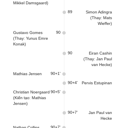
Mikkel Damsgaard)
89
Simon Adingra
(Thay: Mats
Wieffer)
90
Gustavo Gomes
(Thay: Yunus Emre
Konak)
90
Eiran Cashin
(Thay: Jan Paul
van Hecke)
90+1'
Mathias Jensen
90+4'
Pervis Estupinan
90+5'
Christian Noergaard
(Kiến tạo: Mathias
Jensen)
90+7'
Jan Paul van
Hecke
90+7'
Nathan Collins