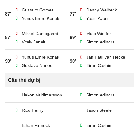
Gustavo Gomes
Danny Welbeck
87’
77’
Yunus Emre Konak
Yasin Ayari
Mikkel Damsgaard
Mats Wieffer
87’
89’
Vitaly Janelt
Simon Adingra
Yunus Emre Konak
Jan Paul van Hecke
90’
90’
Gustavo Nunes
Eiran Cashin
Cầu thủ dự bị
Hakon Valdimarsson
Simon Adingra
Rico Henry
Jason Steele
Ethan Pinnock
Eiran Cashin