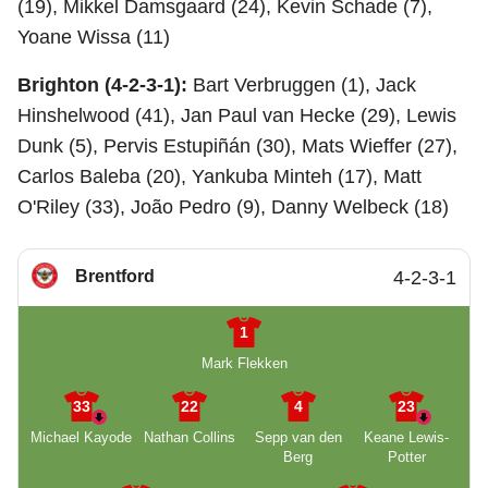
(19), Mikkel Damsgaard (24), Kevin Schade (7),
Yoane Wissa (11)
Brighton (4-2-3-1):
Bart Verbruggen (1), Jack
Hinshelwood (41), Jan Paul van Hecke (29), Lewis
Dunk (5), Pervis Estupiñán (30), Mats Wieffer (27),
Carlos Baleba (20), Yankuba Minteh (17), Matt
O'Riley (33), João Pedro (9), Danny Welbeck (18)
Brentford
4-2-3-1
1
Mark Flekken
33
22
4
23
Michael Kayode
Nathan Collins
Sepp van den
Keane Lewis-
Berg
Potter