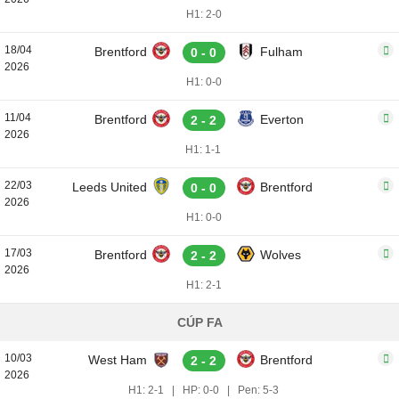
H1: 2-0
18/04
Brentford
Fulham
0 - 0
2026
H1: 0-0
11/04
Brentford
Everton
2 - 2
2026
H1: 1-1
22/03
Leeds United
Brentford
0 - 0
2026
H1: 0-0
17/03
Brentford
Wolves
2 - 2
2026
H1: 2-1
CÚP FA
10/03
West Ham
Brentford
2 - 2
2026
H1: 2-1
|
HP: 0-0
|
Pen: 5-3