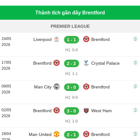
Thành tích gần đây Brentford
PREMIER LEAGUE
24/05
Liverpool
Brentford
1 - 1
2026
H1: 0-0
17/05
Brentford
Crystal Palace
2 - 2
2026
H1: 1-1
09/05
Man City
Brentford
3 - 0
2026
H1: 0-0
02/05
Brentford
West Ham
3 - 0
2026
H1: 1-0
28/04
Man United
Brentford
2 - 1
2026