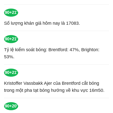
90+21'
Số lượng khán giả hôm nay là 17083.
90+21'
Tỷ lệ kiểm soát bóng: Brentford: 47%, Brighton:
53%.
90+21'
Kristoffer Vassbakk Ajer của Brentford cắt bóng
trong một pha tạt bóng hướng về khu vực 16m50.
90+20'