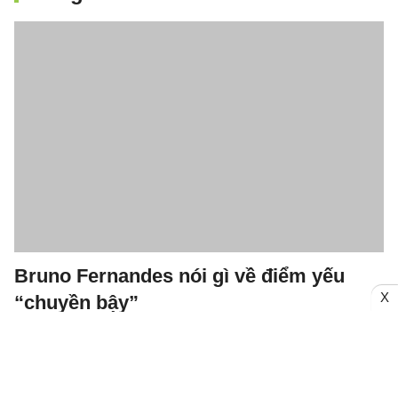
Bruno Fernandes nói gì về điểm yếu
X
“chuyền bậy”
21/07/2022
Là cầu thủ sáng tạo nhất của Man United, tiền vệ Bruno
Fernandes cũng là cái tên thường xuyên để mất bóng.