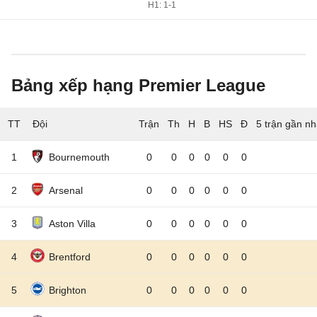
H1: 1-1
Bảng xếp hạng Premier League
TT
Đội
5 trận gần nh
1
Bournemouth
0
0
0
0
0
0
2
Arsenal
0
0
0
0
0
0
3
Aston Villa
0
0
0
0
0
0
4
Brentford
0
0
0
0
0
0
5
Brighton
0
0
0
0
0
0