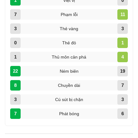
1
0
Việt vị
7
11
Phạm lỗi
3
3
Thẻ vàng
0
1
Thẻ đỏ
1
4
Thủ môn cản phá
22
19
Ném biên
8
7
Chuyền dài
3
3
Cú sút bị chặn
7
6
Phát bóng