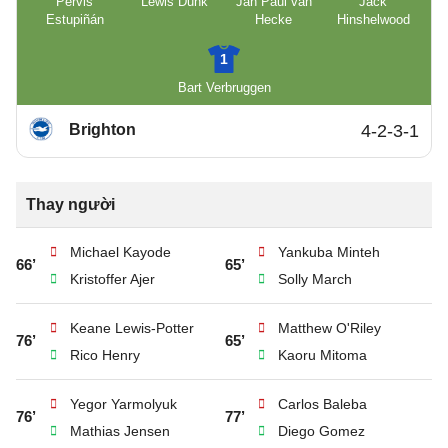
Pervis
Lewis Dunk
Jan Paul van
Jack
Estupiñán
Hecke
Hinshelwood
1
Bart Verbruggen
Brighton
4-2-3-1
Thay người
Michael Kayode
Yankuba Minteh
66’
65’
Kristoffer Ajer
Solly March
Keane Lewis-Potter
Matthew O'Riley
76’
65’
Rico Henry
Kaoru Mitoma
Yegor Yarmolyuk
Carlos Baleba
76’
77’
Mathias Jensen
Diego Gomez