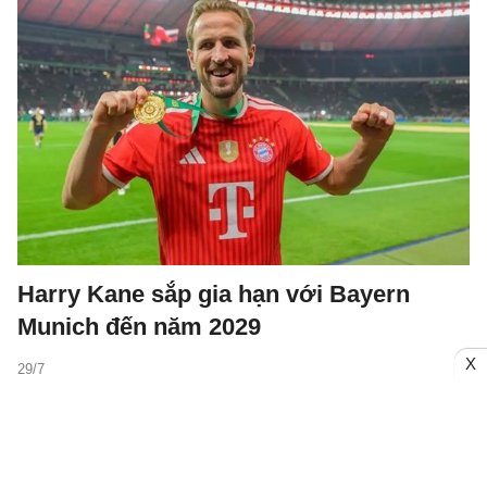
Harry Kane sắp gia hạn với Bayern
Munich đến năm 2029
X
29/7
Harry Kane nhiều khả năng sẽ tiếp tục gắn bó lâu dài với Bayern
Munich khi đội bóng xứ Bavaria chuẩn bị đề nghị đội trưởng
tuyển Anh ký hợp đồng mới ngay sau khi anh kết thúc kỳ nghỉ
hậu World Cup 2026.