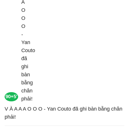
90+5'
V À A A A O O O - Yan Couto đã ghi bàn bằng chân
phải!