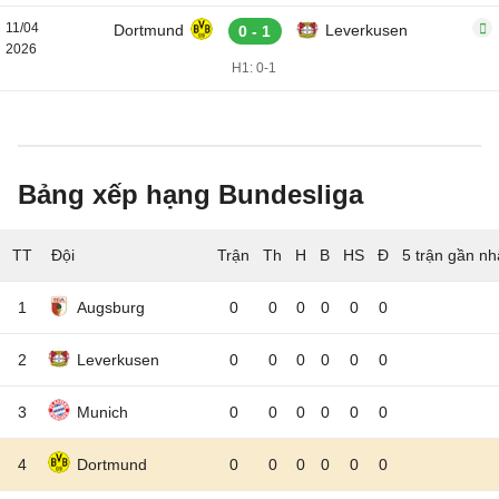
11/04
Dortmund
Leverkusen
0 - 1
2026
H1: 0-1
Bảng xếp hạng Bundesliga
TT
Đội
5 trận gần nh
1
Augsburg
0
0
0
0
0
0
2
Leverkusen
0
0
0
0
0
0
3
Munich
0
0
0
0
0
0
4
Dortmund
0
0
0
0
0
0