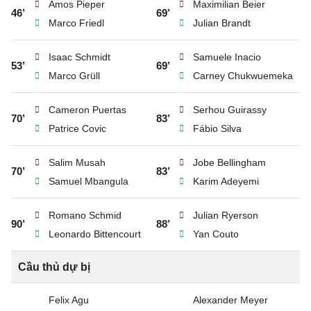
Amos Pieper
Maximilian Beier
46’
69’
Marco Friedl
Julian Brandt
Isaac Schmidt
Samuele Inacio
53’
69’
Marco Grüll
Carney Chukwuemeka
Cameron Puertas
Serhou Guirassy
70’
83’
Patrice Covic
Fábio Silva
Salim Musah
Jobe Bellingham
70’
83’
Samuel Mbangula
Karim Adeyemi
Romano Schmid
Julian Ryerson
90’
88’
Leonardo Bittencourt
Yan Couto
Cầu thủ dự bị
Felix Agu
Alexander Meyer