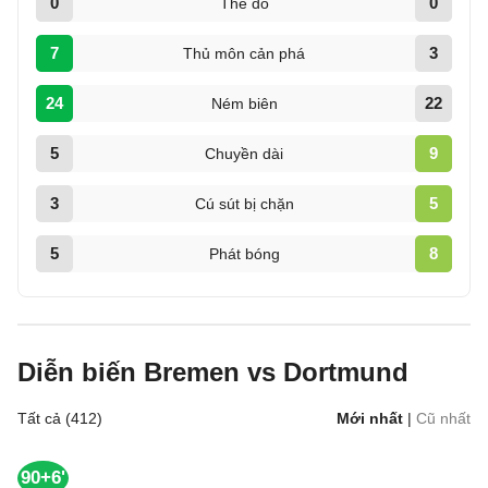
0
0
Thẻ đỏ
7
3
Thủ môn cản phá
24
22
Ném biên
5
9
Chuyền dài
3
5
Cú sút bị chặn
5
8
Phát bóng
Diễn biến Bremen vs Dortmund
Tất cả (412)
Mới nhất
|
Cũ nhất
90+6'