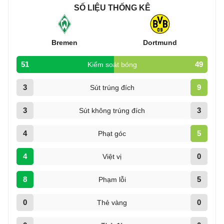
SỐ LIỆU THỐNG KÊ
Bremen
Dortmund
51
49
Kiểm soát bóng
3
9
Sút trúng đích
3
3
Sút không trúng đích
4
5
Phạt góc
4
0
Việt vị
8
5
Phạm lỗi
0
0
Thẻ vàng