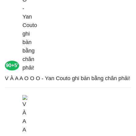
90+5'
V À A A O O O - Yan Couto ghi bàn bằng chân phải!