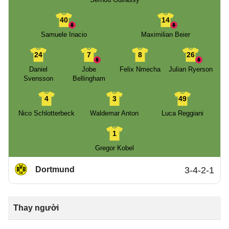
40
14
Samuele Inacio
Maximilian Beier
24
7
8
26
Daniel
Jobe
Felix Nmecha
Julian Ryerson
Svensson
Bellingham
4
3
49
Nico Schlotterbeck
Waldemar Anton
Luca Reggiani
1
Gregor Kobel
Dortmund
3-4-2-1
Thay người