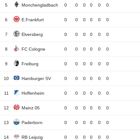
5
Monchengladbach
0
0
0
0
0
0
6
E.Frankfurt
0
0
0
0
0
0
7
Elversberg
0
0
0
0
0
0
8
FC Cologne
0
0
0
0
0
0
9
Freiburg
0
0
0
0
0
0
10
Hamburger SV
0
0
0
0
0
0
11
Hoffenheim
0
0
0
0
0
0
12
Mainz 05
0
0
0
0
0
0
13
Paderborn
0
0
0
0
0
0
14
RB Leipzig
0
0
0
0
0
0