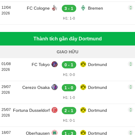
12/04
FC Cologne
Bremen
3 - 1
2026
H1: 1-0
Thành tích gần đây Dortmund
GIAO HỮU
01/08
FC Tokyo
Dortmund
0 - 1
2026
H1: 0-0
29/07
Cerezo Osaka
Dortmund
1 - 0
2026
H1: 1-0
25/07
Fortuna Dusseldorf
Dortmund
2 - 1
2026
H1: 0-1
18/07
Oberhausen
Dortmund
1 - 3