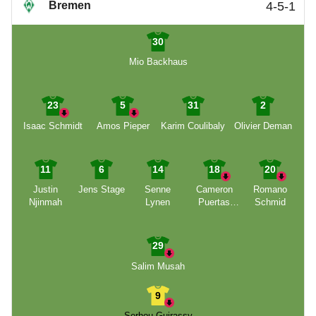
Bremen
4-5-1
30
Mio Backhaus
23
5
31
2
Isaac Schmidt
Amos Pieper
Karim Coulibaly
Olivier Deman
11
6
14
18
20
Justin
Jens Stage
Senne
Cameron
Romano
Njinmah
Lynen
Puertas
Schmid
Castro
29
Salim Musah
9
Serhou Guirassy