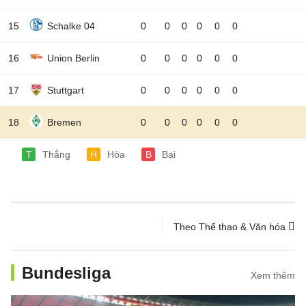
15
Schalke 04
0
0
0
0
0
0
16
Union Berlin
0
0
0
0
0
0
17
Stuttgart
0
0
0
0
0
0
18
Bremen
0
0
0
0
0
0
T
Thắng
H
Hòa
B
Bại
Theo Thể thao & Văn hóa
Bundesliga
Xem thêm