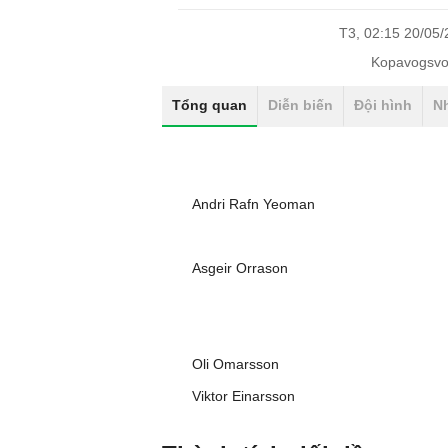
T3, 02:15 20/05
Kopavogsvo
Tổng quan
Diễn biến
Đội hình
N
Andri Rafn Yeoman
Asgeir Orrason
Oli Omarsson
Viktor Einarsson