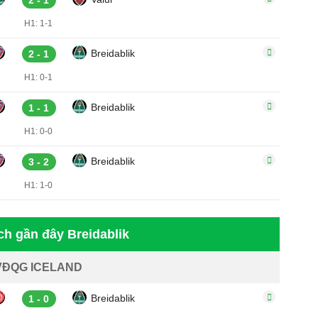
2 - 1
H1: 1-1
Breidablik
2 - 1
H1: 0-1
Breidablik
1 - 1
H1: 0-0
Breidablik
3 - 2
H1: 1-0
ch gần đây Breidablik
VĐQG ICELAND
Breidablik
1 - 0