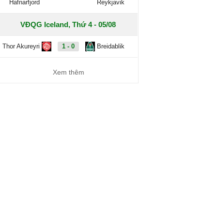
Hafnarfjord
Reykjavik
VĐQG Iceland, Thứ 4 - 05/08
Thor Akureyri
1 - 0
Breidablik
Xem thêm