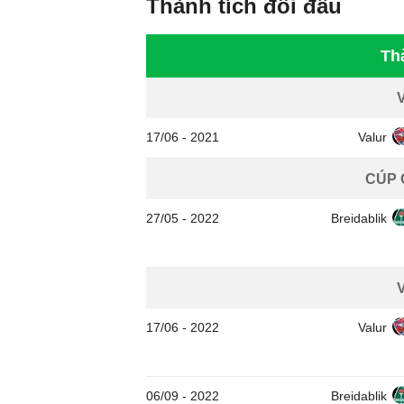
Thành tích đối đầu
Th
17/06
-
2021
Valur
CÚP 
27/05
-
2022
Breidablik
17/06
-
2022
Valur
06/09
-
2022
Breidablik