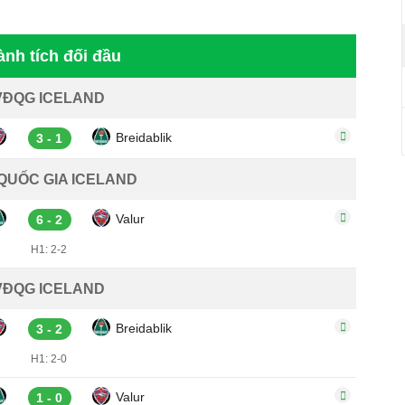
ành tích đối đầu
VĐQG ICELAND
Breidablik
3 - 1
QUỐC GIA ICELAND
Valur
6 - 2
H1: 2-2
VĐQG ICELAND
Breidablik
3 - 2
H1: 2-0
Valur
1 - 0