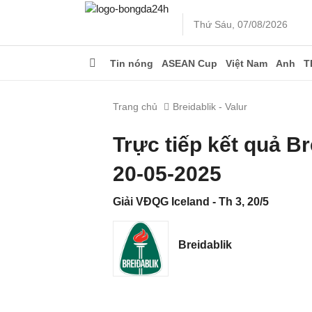
Thứ Sáu, 07/08/2026
Tin nóng
ASEAN Cup
Việt Nam
Anh
T
Trang chủ
Breidablik - Valur
Trực tiếp kết quả B
20-05-2025
Giải VĐQG Iceland - Th 3, 20/5
Breidablik