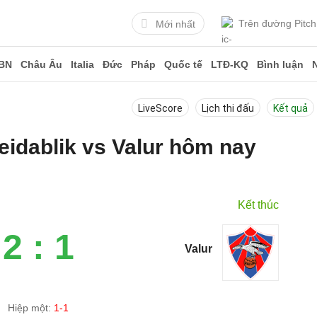
Trên đường Pitch
Mới nhất
BN
Châu Âu
Italia
Đức
Pháp
Quốc tế
LTĐ-KQ
Bình luận
LiveScore
Lịch thi đấu
Kết quả
reidablik vs Valur hôm nay
Kết thúc
2 : 1
Valur
Hiệp một:
1-1