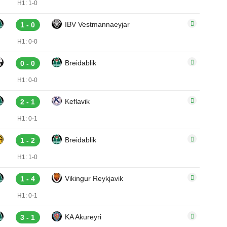
H1: 1-0
IBV Vestmannaeyjar
1 - 0
H1: 0-0
Breidablik
0 - 0
H1: 0-0
Keflavik
2 - 1
H1: 0-1
Breidablik
1 - 2
H1: 1-0
Vikingur Reykjavik
1 - 4
H1: 0-1
KA Akureyri
3 - 1