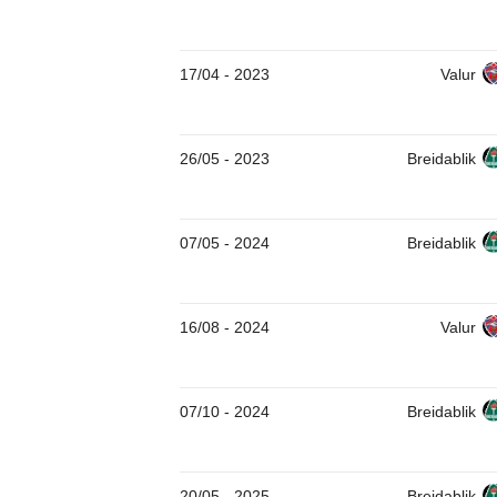
17/04
-
2023
Valur
26/05
-
2023
Breidablik
07/05
-
2024
Breidablik
16/08
-
2024
Valur
07/10
-
2024
Breidablik
20/05
-
2025
Breidablik