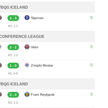
VĐQG ICELAND
Stjarnan
2 - 3
H1: 1-1
 CONFERENCE LEAGUE
Valur
2 - 2
H1: 1-2
Zrinjski Mostar
1 - 0
H1: 0-0
VĐQG ICELAND
Fram Reykjavik
2 - 3
H1: 1-3