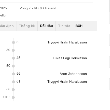
/2025
Vòng 7 - VĐQG Iceland
ellur
hận định
Thống kê
Đối đầu
Tin tức
BXH
3
Tryggvi Hrafn Haraldsson
30
45
Lukas Logi Heimisson
50
56
Aron Johannsson
61
Tryggvi Hrafn Haraldsson
66
90+9'