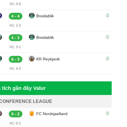
H1: 0-0
Breidablik
4 - 4
H1: 2-3
Breidablik
4 - 3
H1: 3-1
KR Reykjavik
6 - 3
H1: 4-2
 tích gần đây Valur
 CONFERENCE LEAGUE
FC Nordsjaelland
0 - 2
H1: 0-1