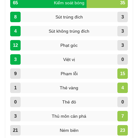
65
35
Kiểm soát bóng
8
3
Sút trúng đích
4
3
Sút không trúng đích
12
3
Phạt góc
3
0
Việt vị
9
15
Phạm lỗi
1
4
Thẻ vàng
0
0
Thẻ đỏ
3
7
Thủ môn cản phá
21
23
Ném biên