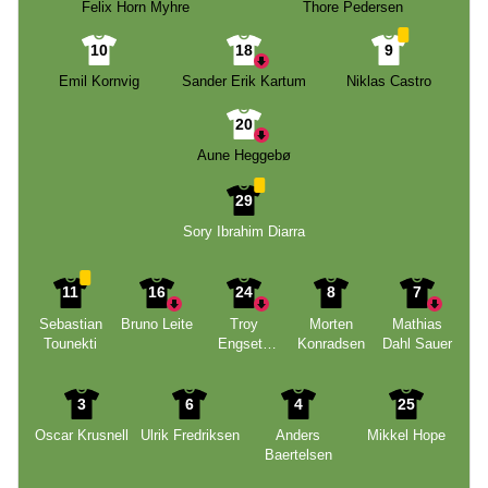
Felix Horn Myhre
Thore Pedersen
10
18
9
Emil Kornvig
Sander Erik Kartum
Niklas Castro
20
Aune Heggebø
29
Sory Ibrahim Diarra
11
16
24
8
7
Sebastian
Bruno Leite
Troy
Morten
Mathias
Tounekti
Engseth
Konradsen
Dahl Sauer
Nyhammer
3
6
4
25
Oscar Krusnell
Ulrik Fredriksen
Anders
Mikkel Hope
Baertelsen