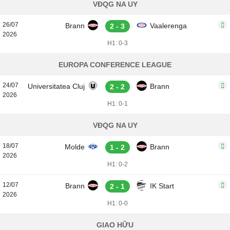
VĐQG NA UY
26/07
Brann
Vaalerenga
2 - 3
2026
H1: 0-3
EUROPA CONFERENCE LEAGUE
24/07
Universitatea Cluj
Brann
2 - 2
2026
H1: 0-1
VĐQG NA UY
18/07
Molde
Brann
1 - 2
2026
H1: 0-2
12/07
Brann
IK Start
2 - 1
2026
H1: 0-0
GIAO HỮU