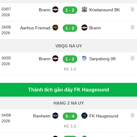
03/07
Brann
Kristiansund BK
1 - 2
2026
26/06
Aarhus Fremad
Brann
1 - 2
2026
VĐQG NA UY
30/05
Brann
Sarpsborg 08
1 - 2
2026
H1: 1-2
Thành tích gần đây FK Haugesund
HẠNG 2 NA UY
04/08
Ranheim
FK Haugesund
3 - 4
2026
H1: 1-2