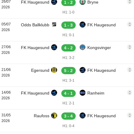
26/07
FK Haugesund
Bryne
1 - 2
2026
H1: 1-0
05/07
Odds Ballklubb
FK Haugesund
1 - 3
2026
H1: 0-1
27/06
FK Haugesund
Kongsvinger
4 - 2
2026
H1: 3-2
21/06
Egersund
FK Haugesund
5 - 2
2026
H1: 3-1
14/06
FK Haugesund
Ranheim
4 - 1
2026
H1: 2-1
31/05
Raufoss
FK Haugesund
3 - 4
2026
H1: 0-4