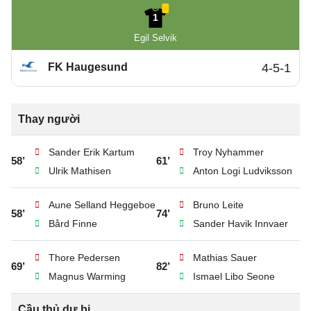
1
Egil Selvik
FK Haugesund
4-5-1
Thay người
Sander Erik Kartum
Troy Nyhammer
58’
61’
Ulrik Mathisen
Anton Logi Ludviksson
Aune Selland Heggeboe
Bruno Leite
58’
74’
Bård Finne
Sander Havik Innvaer
Thore Pedersen
Mathias Sauer
69’
82’
Magnus Warming
Ismael Libo Seone
Cầu thủ dự bị