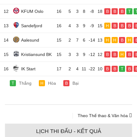
12
KFUM Oslo
16
5
3
8
-8
18
B
B
B
T
13
Sandefjord
16
4
3
9
-9
15
H
B
B
B
14
Aalesund
15
2
7
6
-14
13
H
H
B
H
15
Kristiansund BK
15
3
3
9
-12
12
B
B
H
B
16
IK Start
17
2
4
11
-22
10
B
B
T
B
T
Thắng
H
Hòa
B
Bại
Theo Thể thao & Văn hóa
LỊCH THI ĐẤU - KẾT QUẢ