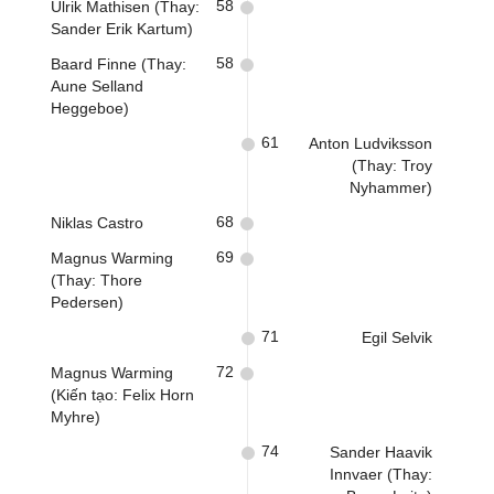
58
Ulrik Mathisen (Thay:
Sander Erik Kartum)
58
Baard Finne (Thay:
Aune Selland
Heggeboe)
61
Anton Ludviksson
(Thay: Troy
Nyhammer)
68
Niklas Castro
69
Magnus Warming
(Thay: Thore
Pedersen)
71
Egil Selvik
72
Magnus Warming
(Kiến tạo: Felix Horn
Myhre)
74
Sander Haavik
Innvaer (Thay: