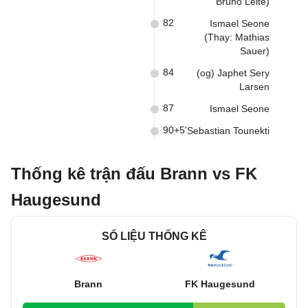
Bruno Leite)
82
Ismael Seone
(Thay: Mathias
Sauer)
84
(og) Japhet Sery
Larsen
87
Ismael Seone
90+5'
Sebastian Tounekti
Thống kê trận đấu Brann vs FK
Haugesund
SỐ LIỆU THỐNG KÊ
Brann
FK Haugesund