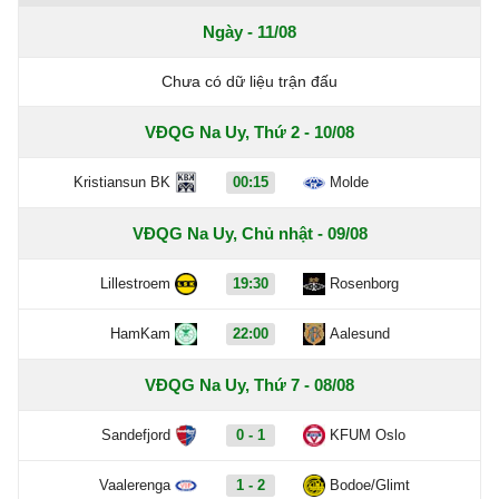
Ngày - 11/08
Chưa có dữ liệu trận đấu
VĐQG Na Uy, Thứ 2 - 10/08
Kristiansun BK
00:15
Molde
VĐQG Na Uy, Chủ nhật - 09/08
Lillestroem
19:30
Rosenborg
HamKam
22:00
Aalesund
VĐQG Na Uy, Thứ 7 - 08/08
Sandefjord
0 - 1
KFUM Oslo
Vaalerenga
1 - 2
Bodoe/Glimt