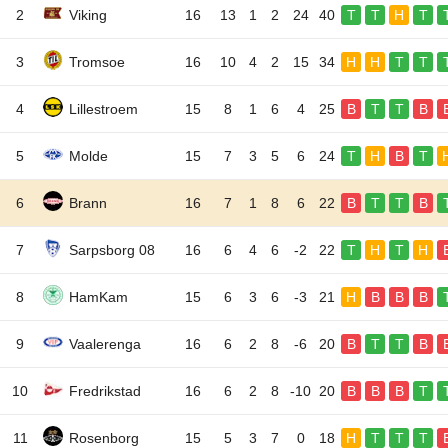
2
Viking
16
13
1
2
24
40
T
T
H
T
3
Tromsoe
16
10
4
2
15
34
H
H
T
T
4
Lillestroem
15
8
1
6
4
25
B
T
T
B
5
Molde
15
7
3
5
6
24
T
H
B
T
6
Brann
16
7
1
8
6
22
B
T
T
B
7
Sarpsborg 08
16
6
4
6
-2
22
T
H
T
H
8
HamKam
15
6
3
6
-3
21
H
B
B
B
9
Vaalerenga
16
6
2
8
-6
20
B
T
T
B
10
Fredrikstad
16
6
2
8
-10
20
B
B
B
T
11
Rosenborg
15
5
3
7
0
18
H
T
T
T