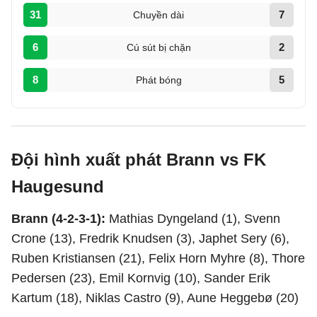
31
7
Chuyền dài
6
2
Cú sút bị chặn
8
5
Phát bóng
Đội hình xuất phát Brann vs FK
Haugesund
Brann (4-2-3-1):
Mathias Dyngeland (1), Svenn
Crone (13), Fredrik Knudsen (3), Japhet Sery (6),
Ruben Kristiansen (21), Felix Horn Myhre (8), Thore
Pedersen (23), Emil Kornvig (10), Sander Erik
Kartum (18), Niklas Castro (9), Aune Heggebø (20)