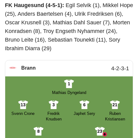
FK Haugesund (4-5-1):
Egil Selvik (1), Mikkel Hope
(25), Anders Baertelsen (4), Ulrik Fredriksen (6),
Oscar Krusnell (3), Mathias Dahl Sauer (7), Morten
Konradsen (8), Troy Engseth Nyhammer (24),
Bruno Leite (16), Sebastian Tounekti (11), Sory
Ibrahim Diarra (29)
Brann
4-2-3-1
1
Mathias Dyngeland
13
3
6
21
Svenn Crone
Fredrik
Japhet Sery
Ruben
Knudsen
Kristiansen
8
23