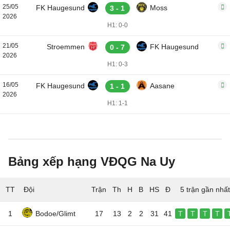
25/05
FK Haugesund
Moss
3 - 1
2026
H1: 0-0
21/05
Stroemmen
FK Haugesund
0 - 7
2026
H1: 0-3
16/05
FK Haugesund
Aasane
1 - 1
2026
H1: 1-1
Bảng xếp hạng VĐQG Na Uy
TT
Đội
5 trận gần nhất
1
Bodoe/Glimt
17
13
2
2
31
41
T
T
T
T