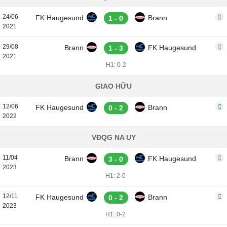
24/06
FK Haugesund
Brann
1 - 0
2021
29/08
Brann
FK Haugesund
1 - 3
2021
H1: 0-2
GIAO HỮU
12/06
FK Haugesund
Brann
0 - 2
2022
VĐQG NA UY
11/04
Brann
FK Haugesund
3 - 0
2023
H1: 2-0
12/11
FK Haugesund
Brann
0 - 2
2023
H1: 0-2