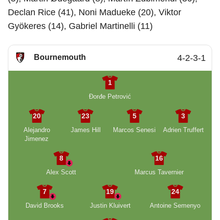
Declan Rice (41), Noni Madueke (20), Viktor
Gyökeres (14), Gabriel Martinelli (11)
Bournemouth
4-2-3-1
1
Đorđe Petrović
20
23
5
3
Alejandro
James Hill
Marcos Senesi
Adrien Truffert
Jimenez
8
16
Alex Scott
Marcus Tavernier
7
19
24
David Brooks
Justin Kluivert
Antoine Semenyo