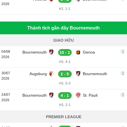
2026
H1: 1-1
Thành tích gần đây Bournemouth
GIAO HỮU
04/08
Bournemouth
Genoa
10 - 1
2026
H1: 4-1
30/07
Augsburg
Bournemouth
2 - 5
2026
H1: 0-3
24/07
Bournemouth
St. Pauli
4 - 1
2026
H1: 2-1
PREMIER LEAGUE