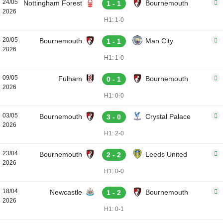
24/05
Nottingham Forest
Bournemouth
1 - 1
2026
H1: 1-0
20/05
Bournemouth
Man City
1 - 1
2026
H1: 1-0
09/05
Fulham
Bournemouth
0 - 1
2026
H1: 0-0
03/05
Bournemouth
Crystal Palace
3 - 0
2026
H1: 2-0
23/04
Bournemouth
Leeds United
2 - 2
2026
H1: 0-0
18/04
Newcastle
Bournemouth
1 - 2
2026
H1: 0-1