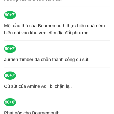
90+7'
Một cầu thủ của Bournemouth thực hiện quả ném
biên dài vào khu vực cấm địa đối phương.
90+7'
Jurrien Timber đã chặn thành công cú sút.
90+7'
Cú sút của Amine Adli bị chặn lại.
90+6'
Phạt góc cho Bournemouth.