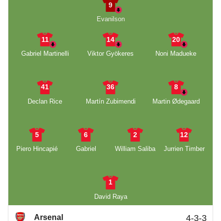
9
Evanilson
11
14
20
Gabriel Martinelli
Viktor Gyökeres
Noni Madueke
41
36
8
Declan Rice
Martín Zubimendi
Martin Ødegaard
5
6
2
12
Piero Hincapié
Gabriel
William Saliba
Jurrien Timber
1
David Raya
Arsenal
4-3-3