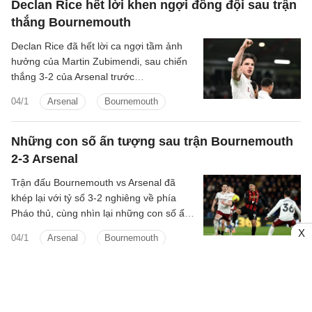
Villa 4-1 và phía trước là một lịch đấu quá
Declan Rice hết lời khen ngợi đồng đội sau trận
nhiều rủi ro. Không ai dám chắc Rice chịu
thắng Bournemouth
được bao lâu, càng không ai dám chắc
Declan Rice đã hết lời ca ngợi tầm ảnh
anh có thể chơi đúng nhịp quen thuộc.
hưởng của Martin Zubimendi, sau chiến
Nhưng bóng vừa lăn thì mọi sự dè dặt lập
thắng 3-2 của Arsenal trước
tức bị xóa sạch.
Bournemouth.
04/1
Arsenal
Bournemouth
Những con số ấn tượng sau trận Bournemouth
2-3 Arsenal
Trận đấu Bournemouth vs Arsenal đã
khép lại với tỷ số 3-2 nghiêng về phía
Pháo thủ, cùng nhìn lại những con số ấn
tượng sau khi trận đấu này kết thúc.
X
04/1
Arsenal
Bournemouth
Declan Rice lần đầu tiên làm được điều này ở
Ngoại hạng Anh?