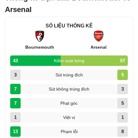
Arsenal
SỐ LIỆU THỐNG KÊ
Bournemouth
Arsenal
43
57
Kiểm soát bóng
3
5
Sút trúng đích
7
3
Sút không trúng đích
7
5
Phạt góc
1
1
Việt vị
13
8
Phạm lỗi