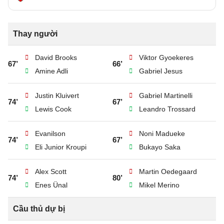
Thay người
David Brooks
Viktor Gyoekeres
67’
66’
Amine Adli
Gabriel Jesus
Justin Kluivert
Gabriel Martinelli
74’
67’
Lewis Cook
Leandro Trossard
Evanilson
Noni Madueke
74’
67’
Eli Junior Kroupi
Bukayo Saka
Alex Scott
Martin Oedegaard
74’
80’
Enes Ünal
Mikel Merino
Cầu thủ dự bị