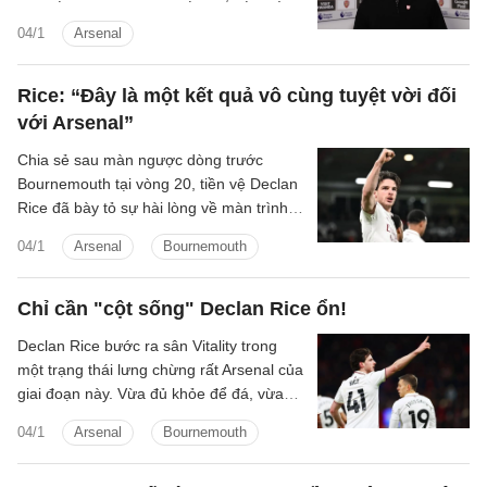
cách họ vượt qua những sai lầm cá nhân
04/1
Arsenal
để lội ngược dòng thành công.
Rice: “Đây là một kết quả vô cùng tuyệt vời đối
với Arsenal”
Chia sẻ sau màn ngược dòng trước
Bournemouth tại vòng 20, tiền vệ Declan
Rice đã bày tỏ sự hài lòng về màn trình
diễn của đội nhà.
04/1
Arsenal
Bournemouth
Chỉ cần "cột sống" Declan Rice ổn!
Declan Rice bước ra sân Vitality trong
một trạng thái lưng chừng rất Arsenal của
giai đoạn này. Vừa đủ khỏe để đá, vừa
đủ rủi ro để khiến Arteta phải cân nhắc.
04/1
Arsenal
Bournemouth
Anh chỉ kịp vượt bài kiểm tra thể lực
muộn, sau khi Arsenal vừa thắng Aston