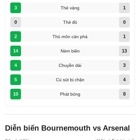
3
1
Thẻ vàng
0
0
Thẻ đỏ
2
1
Thủ môn cản phá
14
13
Ném biên
4
3
Chuyền dài
5
4
Cú sút bị chặn
10
8
Phát bóng
Diễn biến Bournemouth vs Arsenal