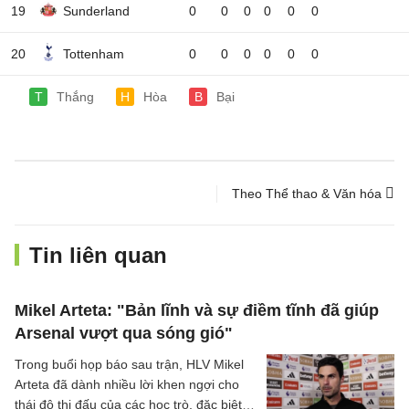
19
Sunderland
0
0
0
0
0
0
20
Tottenham
0
0
0
0
0
0
T
Thắng
H
Hòa
B
Bại
Theo Thể thao & Văn hóa
Tin liên quan
Mikel Arteta: "Bản lĩnh và sự điềm tĩnh đã giúp
Arsenal vượt qua sóng gió"
Trong buổi họp báo sau trận, HLV Mikel
Arteta đã dành nhiều lời khen ngợi cho
thái độ thi đấu của các học trò, đặc biệt là