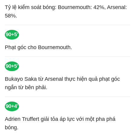
Tỷ lệ kiểm soát bóng: Bournemouth: 42%, Arsenal:
58%.
90+5'
Phạt góc cho Bournemouth.
90+5'
Bukayo Saka từ Arsenal thực hiện quả phạt góc
ngắn từ bên phải.
90+4'
Adrien Truffert giải tỏa áp lực với một pha phá
bóng.