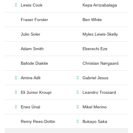
Lewis Cook
Kepa Arrizabalaga
Fraser Forster
Ben White
Julio Soler
Myles Lewis-Skelly
Adam Smith
Eberechi Eze
Bafode Diakite
Christian Nørgaard
Amine Adli
Gabriel Jesus
Eli Junior Kroupi
Leandro Trossard
Enes Ünal
Mikel Merino
Remy Rees-Dottin
Bukayo Saka