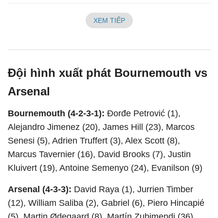
XEM TIẾP
Đội hình xuất phát Bournemouth vs
Arsenal
Bournemouth (4-2-3-1):
Đorđe Petrović (1),
Alejandro Jimenez (20), James Hill (23), Marcos
Senesi (5), Adrien Truffert (3), Alex Scott (8),
Marcus Tavernier (16), David Brooks (7), Justin
Kluivert (19), Antoine Semenyo (24), Evanilson (9)
Arsenal (4-3-3):
David Raya (1), Jurrien Timber
(12), William Saliba (2), Gabriel (6), Piero Hincapié
(5), Martin Ødegaard (8), Martín Zubimendi (36),