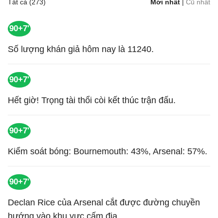
Tất cả (273)
Mới nhất
|
Cũ nhất
90+7'
Số lượng khán giả hôm nay là 11240.
90+7'
Hết giờ! Trọng tài thổi còi kết thúc trận đấu.
90+7'
Kiểm soát bóng: Bournemouth: 43%, Arsenal: 57%.
90+7'
Declan Rice của Arsenal cắt được đường chuyền
hướng vào khu vực cấm địa.