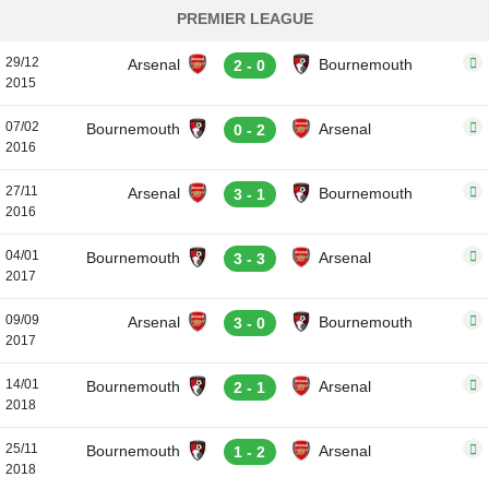
PREMIER LEAGUE
29/12
Arsenal
Bournemouth
2 - 0
2015
07/02
Bournemouth
Arsenal
0 - 2
2016
27/11
Arsenal
Bournemouth
3 - 1
2016
04/01
Bournemouth
Arsenal
3 - 3
2017
09/09
Arsenal
Bournemouth
3 - 0
2017
14/01
Bournemouth
Arsenal
2 - 1
2018
25/11
Bournemouth
Arsenal
1 - 2
2018