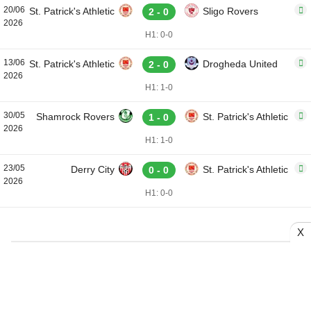
20/06
St. Patrick's Athletic
Sligo Rovers
2 - 0
2026
H1: 0-0
13/06
St. Patrick's Athletic
Drogheda United
2 - 0
2026
H1: 1-0
30/05
Shamrock Rovers
St. Patrick's Athletic
1 - 0
2026
H1: 1-0
23/05
Derry City
St. Patrick's Athletic
0 - 0
2026
H1: 0-0
X
Bảng xếp hạng VĐQG Ireland
TT
Đội
5 trận gần 