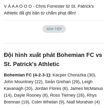
V À A A O O O - Chris Forrester từ St. Patrick's
Athletic đã ghi bàn từ chấm phạt đền!
XEM TIẾP
Đội hình xuất phát Bohemian FC vs
St. Patrick's Athletic
Bohemian FC (4-2-3-1):
Kacper Chorazka (30),
John Mountney (22), Seán Grehan (29), Leigh
Kavanagh (20), Jordan Flores (6), James McManus
(14), Dayle Rooney (8), Ross Tierney (26), Rhys
Brennan (19), Colm Whelan (9), Niall Morahan (4)