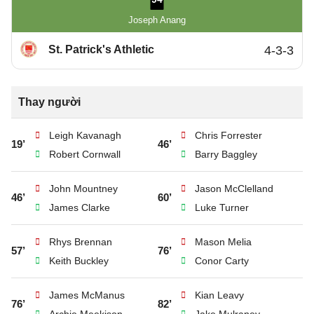
Joseph Anang
St. Patrick's Athletic
4-3-3
Thay người
Leigh Kavanagh
Chris Forrester
19’
46’
Robert Cornwall
Barry Baggley
John Mountney
Jason McClelland
46’
60’
James Clarke
Luke Turner
Rhys Brennan
Mason Melia
57’
76’
Keith Buckley
Conor Carty
James McManus
Kian Leavy
76’
82’