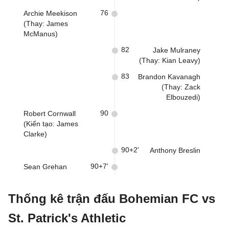
76
Archie Meekison
(Thay: James
McManus)
82
Jake Mulraney
(Thay: Kian Leavy)
83
Brandon Kavanagh
(Thay: Zack
Elbouzedi)
90
Robert Cornwall
(Kiến tạo: James
Clarke)
90+2'
Anthony Breslin
90+7'
Sean Grehan
Thống kê trận đấu Bohemian FC vs
St. Patrick's Athletic