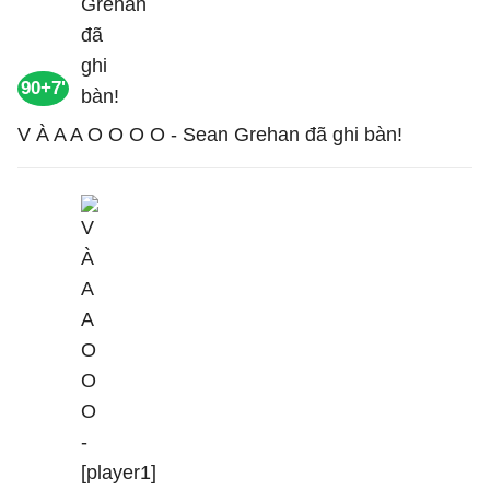
90+7'
V À A A O O O O - Sean Grehan đã ghi bàn!