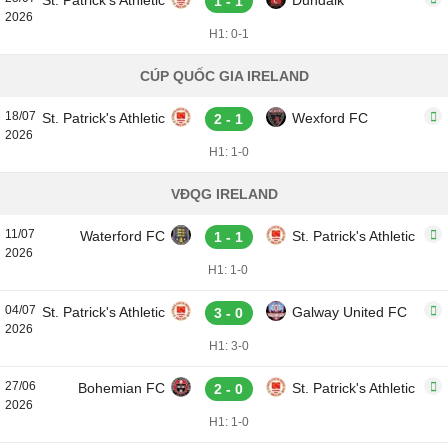
St. Patrick's Athletic
Dundalk
1 - 1
2026
H1: 0-1
CÚP QUỐC GIA IRELAND
18/07
St. Patrick's Athletic
Wexford FC
2 - 1
2026
H1: 1-0
VĐQG IRELAND
11/07
Waterford FC
St. Patrick's Athletic
1 - 1
2026
H1: 1-0
04/07
St. Patrick's Athletic
Galway United FC
3 - 0
2026
H1: 3-0
27/06
Bohemian FC
St. Patrick's Athletic
2 - 0
2026
H1: 1-0