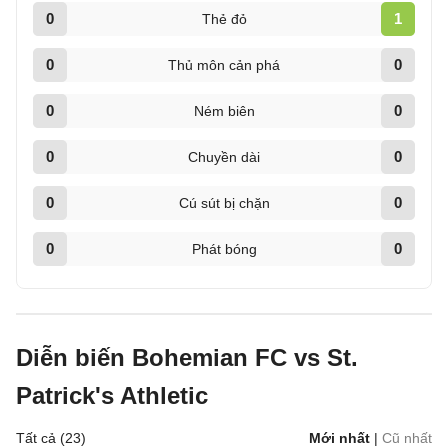
0
1
Thẻ đỏ
0
0
Thủ môn cản phá
0
0
Ném biên
0
0
Chuyền dài
0
0
Cú sút bị chặn
0
0
Phát bóng
Diễn biến Bohemian FC vs St.
Patrick's Athletic
Tất cả (23)
Mới nhất
|
Cũ nhất