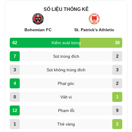
SỐ LIỆU THỐNG KÊ
Bohemian FC
St. Patrick's Athletic
62
38
Kiểm soát bóng
7
2
Sút trúng đích
3
3
Sút không trúng đích
4
2
Phạt góc
0
1
Việt vị
12
9
Phạm lỗi
1
2
Thẻ vàng