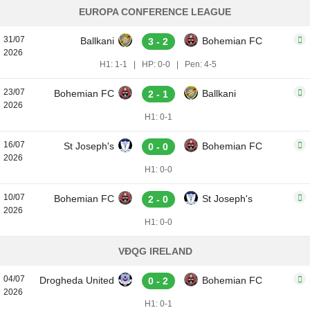
EUROPA CONFERENCE LEAGUE
31/07
Ballkani
Bohemian FC
3 - 2
2026
H1: 1-1
|
HP: 0-0
|
Pen: 4-5
23/07
Bohemian FC
Ballkani
2 - 1
2026
H1: 0-1
16/07
St Joseph's
Bohemian FC
0 - 0
2026
H1: 0-0
10/07
Bohemian FC
St Joseph's
2 - 0
2026
H1: 0-0
VĐQG IRELAND
04/07
Drogheda United
Bohemian FC
0 - 2
2026
H1: 0-1