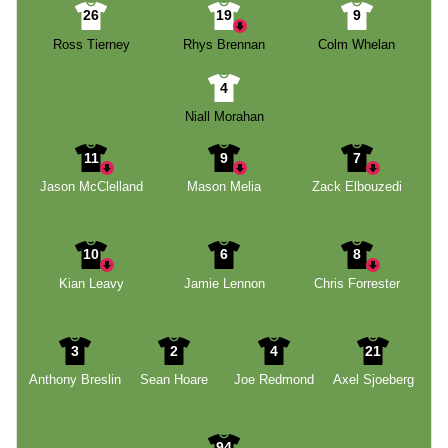
26
19
9
Ross Tierney
Rhys Brennan
Colm Whelan
4
Niall Morahan
11
9
7
Jason McClelland
Mason Melia
Zack Elbouzedi
10
6
8
Kian Leavy
Jamie Lennon
Chris Forrester
3
2
4
21
Anthony Breslin
Sean Hoare
Joe Redmond
Axel Sjoeberg
94