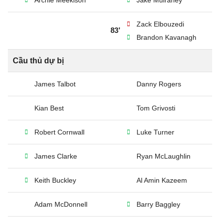
Archie Meekison
Jake Mulraney
Zack Elbouzedi
83’
Brandon Kavanagh
Cầu thủ dự bị
James Talbot
Danny Rogers
Kian Best
Tom Grivosti
Robert Cornwall
Luke Turner
James Clarke
Ryan McLaughlin
Keith Buckley
Al Amin Kazeem
Adam McDonnell
Barry Baggley