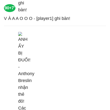
90+7'
V À A A O O O - [player1] ghi bàn!