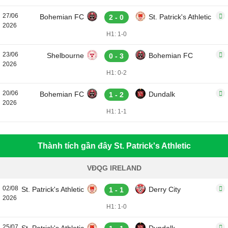
27/06
Bohemian FC
St. Patrick's Athletic
2 - 0
2026
H1: 1-0
23/06
Shelbourne
Bohemian FC
0 - 3
2026
H1: 0-2
20/06
Bohemian FC
Dundalk
1 - 2
2026
H1: 1-1
Thành tích gần đây St. Patrick's Athletic
VĐQG IRELAND
02/08
St. Patrick's Athletic
Derry City
1 - 1
2026
H1: 1-0
25/07