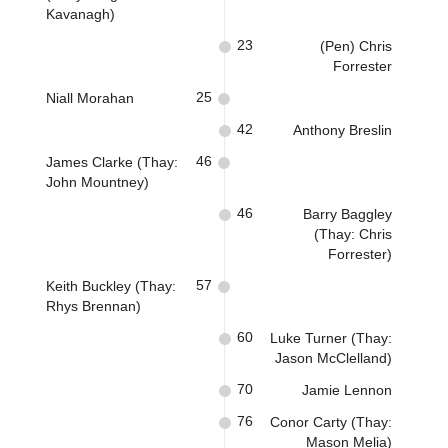
Kavanagh)
23
(Pen) Chris
Forrester
25
Niall Morahan
42
Anthony Breslin
46
James Clarke (Thay:
John Mountney)
46
Barry Baggley
(Thay: Chris
Forrester)
57
Keith Buckley (Thay:
Rhys Brennan)
60
Luke Turner (Thay:
Jason McClelland)
70
Jamie Lennon
76
Conor Carty (Thay:
Mason Melia)