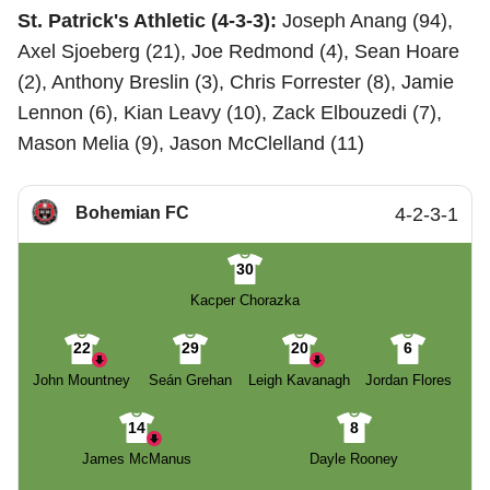
St. Patrick's Athletic (4-3-3):
Joseph Anang (94),
Axel Sjoeberg (21), Joe Redmond (4), Sean Hoare
(2), Anthony Breslin (3), Chris Forrester (8), Jamie
Lennon (6), Kian Leavy (10), Zack Elbouzedi (7),
Mason Melia (9), Jason McClelland (11)
Bohemian FC
4-2-3-1
30
Kacper Chorazka
22
29
20
6
John Mountney
Seán Grehan
Leigh Kavanagh
Jordan Flores
14
8
James McManus
Dayle Rooney