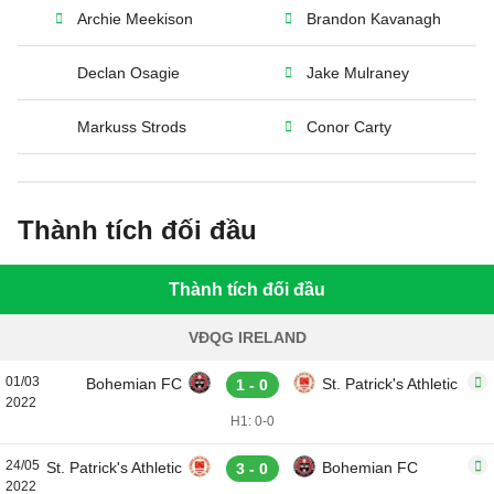
Archie Meekison
Brandon Kavanagh
Declan Osagie
Jake Mulraney
Markuss Strods
Conor Carty
Thành tích đối đầu
Thành tích đối đầu
VĐQG IRELAND
01/03
Bohemian FC
St. Patrick's Athletic
1 - 0
2022
H1: 0-0
24/05
St. Patrick's Athletic
Bohemian FC
3 - 0
2022