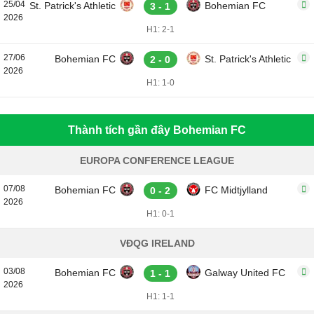
25/04
St. Patrick's Athletic
Bohemian FC
3 - 1
2026
H1: 2-1
27/06
Bohemian FC
St. Patrick's Athletic
2 - 0
2026
H1: 1-0
Thành tích gần đây Bohemian FC
EUROPA CONFERENCE LEAGUE
07/08
Bohemian FC
FC Midtjylland
0 - 2
2026
H1: 0-1
VĐQG IRELAND
03/08
Bohemian FC
Galway United FC
1 - 1
2026
H1: 1-1