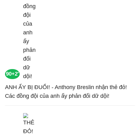
90+2'
ANH ẤY BỊ ĐUỔI! - Anthony Breslin nhận thẻ đỏ!
Các đồng đội của anh ấy phản đối dữ dội!