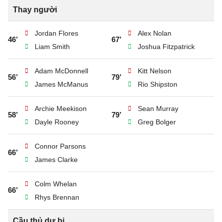
Thay người
Jordan Flores
Alex Nolan
46’
67’
Liam Smith
Joshua Fitzpatrick
Adam McDonnell
Kitt Nelson
56’
79’
James McManus
Rio Shipston
Archie Meekison
Sean Murray
58’
79’
Dayle Rooney
Greg Bolger
Connor Parsons
66’
James Clarke
Colm Whelan
66’
Rhys Brennan
Cầu thủ dự bị