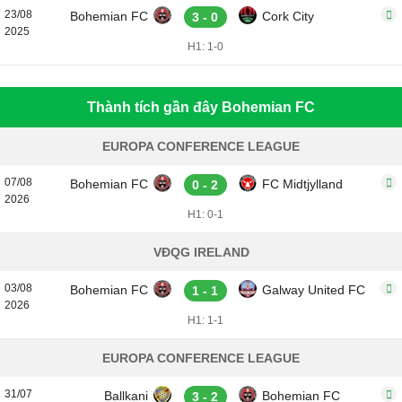
23/08
Bohemian FC
Cork City
3 - 0
2025
H1: 1-0
Thành tích gần đây Bohemian FC
EUROPA CONFERENCE LEAGUE
07/08
Bohemian FC
FC Midtjylland
0 - 2
2026
H1: 0-1
VĐQG IRELAND
03/08
Bohemian FC
Galway United FC
1 - 1
2026
H1: 1-1
EUROPA CONFERENCE LEAGUE
31/07
Ballkani
Bohemian FC
3 - 2