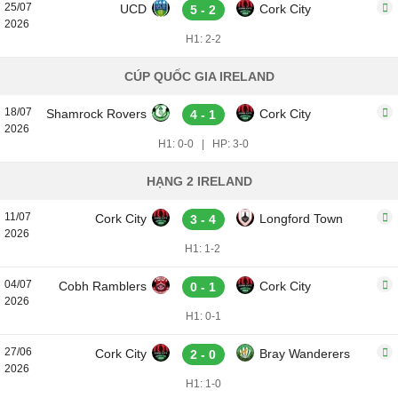
25/07
UCD
Cork City
5 - 2
2026
H1: 2-2
CÚP QUỐC GIA IRELAND
18/07
Shamrock Rovers
Cork City
4 - 1
2026
H1: 0-0
|
HP: 3-0
HẠNG 2 IRELAND
11/07
Cork City
Longford Town
3 - 4
2026
H1: 1-2
04/07
Cobh Ramblers
Cork City
0 - 1
2026
H1: 0-1
27/06
Cork City
Bray Wanderers
2 - 0
2026
H1: 1-0