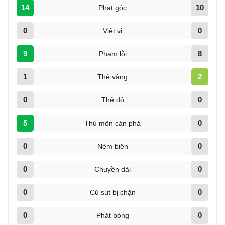
14
10
Phạt góc
0
0
Việt vị
9
8
Phạm lỗi
1
2
Thẻ vàng
0
0
Thẻ đỏ
5
0
Thủ môn cản phá
0
0
Ném biên
0
0
Chuyền dài
0
0
Cú sút bị chặn
0
0
Phát bóng