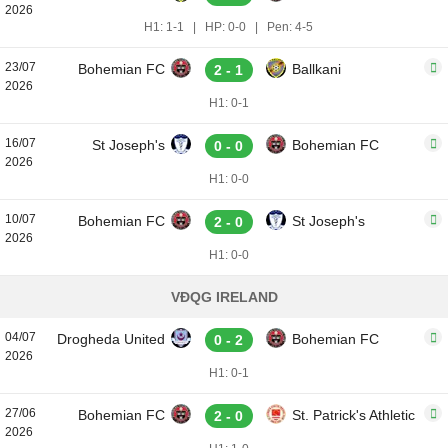
2026
H1: 1-1
|
HP: 0-0
|
Pen: 4-5
23/07
Bohemian FC
Ballkani
2 - 1
2026
H1: 0-1
16/07
St Joseph's
Bohemian FC
0 - 0
2026
H1: 0-0
10/07
Bohemian FC
St Joseph's
2 - 0
2026
H1: 0-0
VĐQG IRELAND
04/07
Drogheda United
Bohemian FC
0 - 2
2026
H1: 0-1
27/06
Bohemian FC
St. Patrick's Athletic
2 - 0
2026