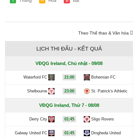
T
Thắng
H
Hòa
B
Bại
Theo Thể thao & Văn hóa
LỊCH THI ĐẤU - KẾT QUẢ
VĐQG Ireland, Chủ nhật - 09/08
Waterford FC
21:00
Bohemian FC
Shelbourne
23:00
St. Patrick's Athletic
VĐQG Ireland, Thứ 7 - 08/08
Derry City
01:45
Sligo Rovers
Galway United FC
01:45
Drogheda United