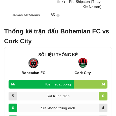
79
Rio Shipston (Thay:
Kitt Nelson)
85
James McManus
Thống kê trận đấu Bohemian FC vs
Cork City
SỐ LIỆU THỐNG KÊ
Bohemian FC
Cork City
66
34
Kiểm soát bóng
5
6
Sút trúng đích
6
4
Sút không trúng đích