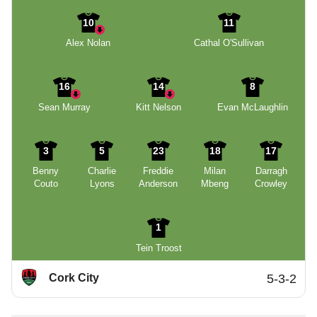
10
11
Alex Nolan
Cathal O'Sullivan
16
14
8
Sean Murray
Kitt Nelson
Evan McLaughlin
3
5
23
18
17
Benny
Charlie
Freddie
Milan
Darragh
Couto
Lyons
Anderson
Mbeng
Crowley
1
Tein Troost
Cork City
5-3-2