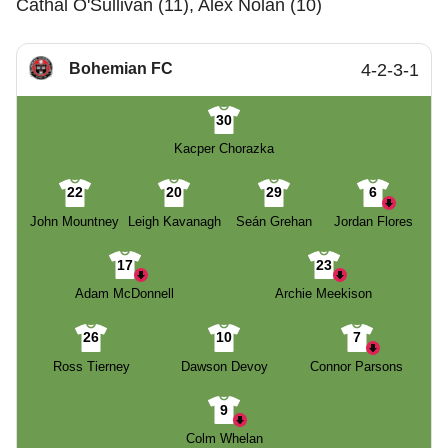
Cathal O'Sullivan (11), Alex Nolan (10)
Bohemian FC
4-2-3-1
30
Kacper Chorazka
22
20
29
6
John Mountney
Leigh Kavanagh
Seán Grehan
Jordan Flores
17
23
Adam McDonnell
Archie Meekison
26
10
7
Ross Tierney
Dawson Devoy
Connor Parsons
9
Colm Whelan