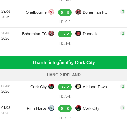
H1: 1-0
23/06
Shelbourne
Bohemian FC
0 - 3
2026
H1: 0-2
20/06
Bohemian FC
Dundalk
1 - 2
2026
H1: 1-1
Thành tích gần đây Cork City
HẠNG 2 IRELAND
03/08
Cork City
Athlone Town
3 - 2
2026
H1: 3-1
01/08
Finn Harps
Cork City
0 - 3
2026
H1: 0-0