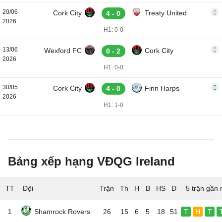
20/06
Cork City
Treaty United
4 - 0
2026
H1: 0-0
13/06
Wexford FC
Cork City
0 - 2
2026
H1: 0-0
30/05
Cork City
Finn Harps
4 - 0
2026
H1: 1-0
Bảng xếp hạng VĐQG Ireland
TT
Đội
5 trận gần 
1
Shamrock Rovers
26
15
6
5
18
51
T
H
T