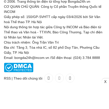
© 2006. Trang thông tin điện tử tổng hợp Bongda24h.vn
CƠ QUAN CHỦ QUẢN: Công ty Cổ phần Truyền thông Quốc tế
INCOM
Giấy phép số: 150/GP-SVHTT cấp ngày 03/4/2026 bởi Sở Văn
hoá Thể thao TP. Hà Nội
Nội dung thông tin hợp tác giữa Công ty INCOM và Báo điện tử
Thể thao và Văn hoá - TTXVN, Báo Công Thương, Tạp chí điện
tử Nhân lực Nhân tài Việt.
Chịu trách nhiệm: Ông Trần Văn Trí
Địa chỉ: Tầng 3, Tòa nhà IC, số 82 phố Duy Tân, Phường Cầu
Giấy, TP. Hà Nội
Email: bongda24h@incom.vn /Số điện thoại: (024) 3.784 8888
RSS
|
Theo dõi chúng tôi
X
Liên hệ
Quảng cáo
(024) 3.784 8888
Toàn bộ bản quyền thuộc
Bongda24h.vn