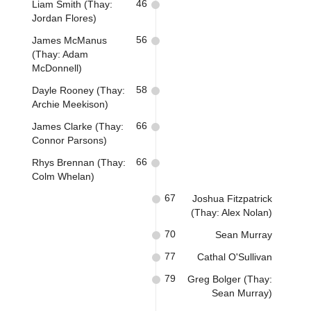
46
Liam Smith (Thay:
Jordan Flores)
56
James McManus
(Thay: Adam
McDonnell)
58
Dayle Rooney (Thay:
Archie Meekison)
66
James Clarke (Thay:
Connor Parsons)
66
Rhys Brennan (Thay:
Colm Whelan)
67
Joshua Fitzpatrick
(Thay: Alex Nolan)
70
Sean Murray
77
Cathal O'Sullivan
79
Greg Bolger (Thay:
Sean Murray)