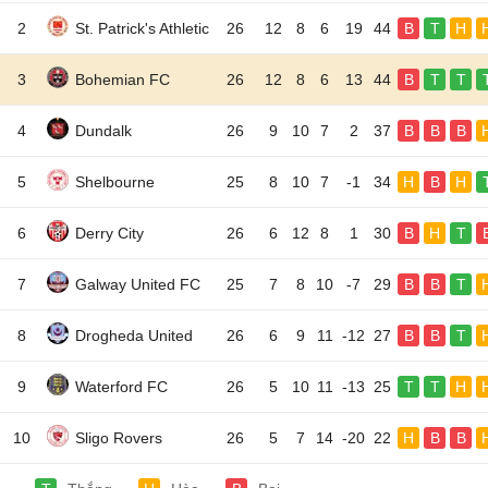
2
St. Patrick's Athletic
26
12
8
6
19
44
B
T
H
3
Bohemian FC
26
12
8
6
13
44
B
T
T
4
Dundalk
26
9
10
7
2
37
B
B
B
5
Shelbourne
25
8
10
7
-1
34
H
B
H
6
Derry City
26
6
12
8
1
30
B
H
T
7
Galway United FC
25
7
8
10
-7
29
B
B
T
8
Drogheda United
26
6
9
11
-12
27
B
B
T
9
Waterford FC
26
5
10
11
-13
25
T
T
H
10
Sligo Rovers
26
5
7
14
-20
22
H
B
B