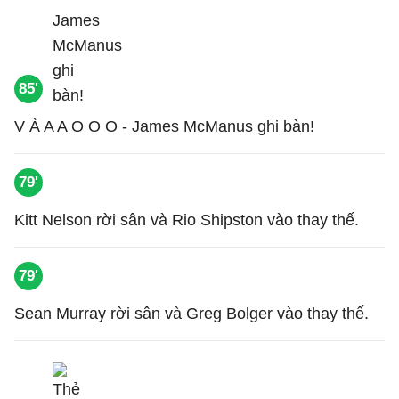
85'
V À A A O O O - James McManus ghi bàn!
79'
Kitt Nelson rời sân và Rio Shipston vào thay thế.
79'
Sean Murray rời sân và Greg Bolger vào thay thế.