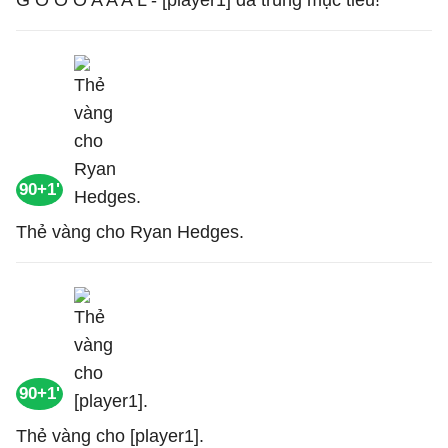
G O O O A A A L - [player1] đã trúng mục tiêu!
90+1'
Thẻ vàng cho Ryan Hedges.
90+1'
Thẻ vàng cho [player1].