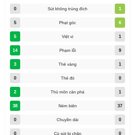
0
1
Sút không trúng đích
5
6
Phạt góc
5
1
Việt vị
14
9
Phạm lỗi
3
1
Thẻ vàng
0
0
Thẻ đỏ
2
1
Thủ môn cản phá
38
37
Ném biên
0
0
Chuyền dài
0
0
Cú sút bị chặn