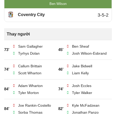
Ben Wilson
Coventry City
3-5-2
Thay người
Sam Gallagher
Ben Sheaf
73’
45’
Tyrhys Dolan
Josh Wilson-Esbrand
Callum Brittain
Jake Bidwell
74’
46’
Scott Wharton
Liam Kelly
Adam Wharton
Josh Eccles
84’
74’
Tyler Morton
Tyler Walker
Joe Rankin-Costello
Kyle McFadzean
84’
82’
Sorba Thomas
Jonathan Panzo