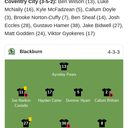
Coventry City (3-5-2):
Ben Wilson (13), Luke
McNally (16), Kyle McFadzean (5), Callum Doyle
(3), Brooke Norton-Cuffy (7), Ben Sheaf (14), Josh
Eccles (28), Gustavo Hamer (38), Jake Bidwell (27),
Matt Godden (24), Viktor Gyokeres (17)
Blackburn
4-3-3
13
Aynsley Pears
11
17
5
2
Joe Rankin-
Hayden Carter
Dominic Hyam
Callum Brittain
Costello
27
36
8