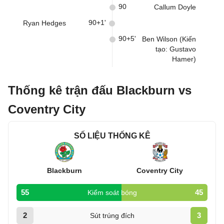
90
Callum Doyle
90+1'
Ryan Hedges
90+5'
Ben Wilson (Kiến
tạo: Gustavo
Hamer)
Thống kê trận đấu Blackburn vs
Coventry City
SỐ LIỆU THỐNG KÊ
Blackburn
Coventry City
55
45
Kiểm soát bóng
2
3
Sút trúng đích