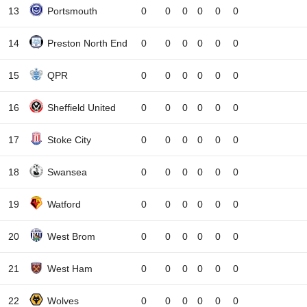
13
Portsmouth
0
0
0
0
0
0
14
Preston North End
0
0
0
0
0
0
15
QPR
0
0
0
0
0
0
16
Sheffield United
0
0
0
0
0
0
17
Stoke City
0
0
0
0
0
0
18
Swansea
0
0
0
0
0
0
19
Watford
0
0
0
0
0
0
20
West Brom
0
0
0
0
0
0
21
West Ham
0
0
0
0
0
0
22
Wolves
0
0
0
0
0
0