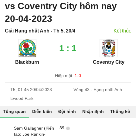
vs Coventry City hôm nay
20-04-2023
Giải Hạng nhất Anh - Th 5, 20/4
Kết thúc
1 : 1
Blackburn
Coventry City
Hiệp một:
1-0
T5, 01:45 20/04/2023
Vòng 43 - Hạng nhất Anh
Ewood Park
Tổng quan
Diễn biến
Đội hình
Nhận định
Thống kê
39
Sam Gallagher (Kiến
tạo: Joe Rankin-