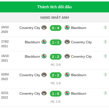
Thành tích đối đầu
HẠNG NHẤT ANH
24/10
Coventry City
Blackburn
0 - 4
2020
27/02
Blackburn
Coventry City
1 - 1
2021
16/10
Blackburn
Coventry City
2 - 2
2021
H1: 2-0
02/04
Coventry City
Blackburn
2 - 2
2022
H1: 1-0
02/11
Coventry City
Blackburn
1 - 0
2022
H1: 1-0