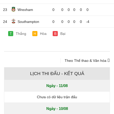
23
Wrexham
0
0
0
0
0
0
24
Southampton
0
0
0
0
0
-4
T
Thắng
H
Hòa
B
Bại
Theo Thể thao & Văn hóa
LỊCH THI ĐẤU - KẾT QUẢ
Ngày - 11/08
Chưa có dữ liệu trận đấu
Ngày - 10/08