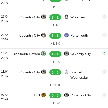
2026
H1: 0-2
26/04
Coventry City
Wrexham
3 - 1
2026
H1: 1-1
22/04
Coventry City
Portsmouth
5 - 1
2026
H1: 1-0
18/04
Blackburn Rovers
Coventry City
1 - 1
2026
H1: 0-0
11/04
Coventry City
Sheffield
0 - 0
2026
Wednesday
H1: 0-0
07/04
Hull
Coventry City
0 - 0
2026
H1: 0-0