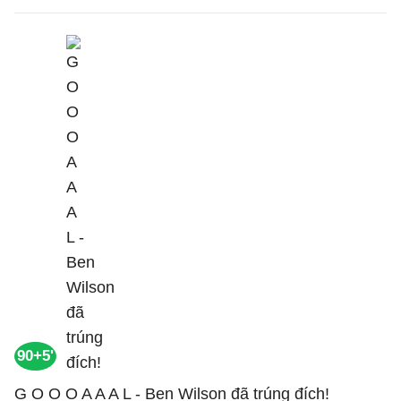
90+5'
G O O O A A A L - Ben Wilson đã trúng đích!