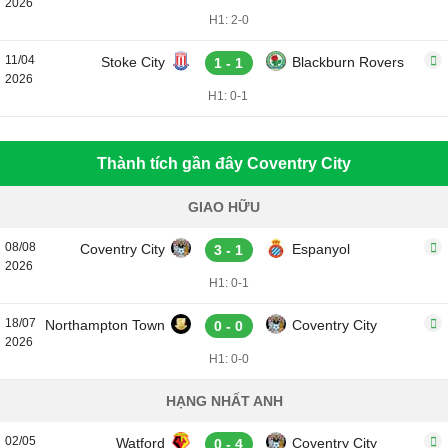
2026
H1: 2-0
11/04
Stoke City
Blackburn Rovers
1 - 1
2026
H1: 0-1
Thành tích gần đây Coventry City
GIAO HỮU
08/08
Coventry City
Espanyol
3 - 1
2026
H1: 0-1
18/07
Northampton Town
Coventry City
0 - 0
2026
H1: 0-0
HẠNG NHẤT ANH
02/05
Watford
Coventry City
0 - 4