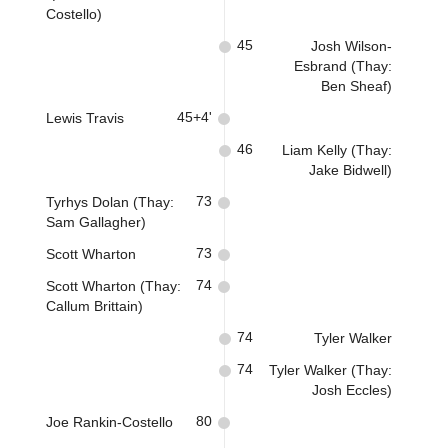
Costello)
45
Josh Wilson-
Esbrand (Thay:
Ben Sheaf)
45+4'
Lewis Travis
46
Liam Kelly (Thay:
Jake Bidwell)
73
Tyrhys Dolan (Thay:
Sam Gallagher)
73
Scott Wharton
74
Scott Wharton (Thay:
Callum Brittain)
74
Tyler Walker
74
Tyler Walker (Thay:
Josh Eccles)
80
Joe Rankin-Costello