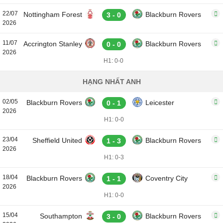
22/07
Nottingham Forest
Blackburn Rovers
3 - 0
2026
11/07
Accrington Stanley
Blackburn Rovers
0 - 0
2026
H1: 0-0
HẠNG NHẤT ANH
02/05
Blackburn Rovers
Leicester
0 - 1
2026
H1: 0-0
23/04
Sheffield United
Blackburn Rovers
1 - 3
2026
H1: 0-3
18/04
Blackburn Rovers
Coventry City
1 - 1
2026
H1: 0-0
15/04
Southampton
Blackburn Rovers
3 - 0