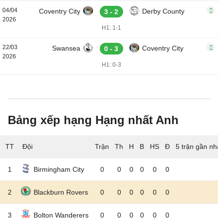
04/04
Coventry City
Derby County
3 - 2
2026
H1: 1-1
22/03
Swansea
Coventry City
0 - 3
2026
H1: 0-3
Bảng xếp hạng Hạng nhất Anh
TT
Đội
5 trận gần nh
1
Birmingham City
0
0
0
0
0
0
2
Blackburn Rovers
0
0
0
0
0
0
3
Bolton Wanderers
0
0
0
0
0
0