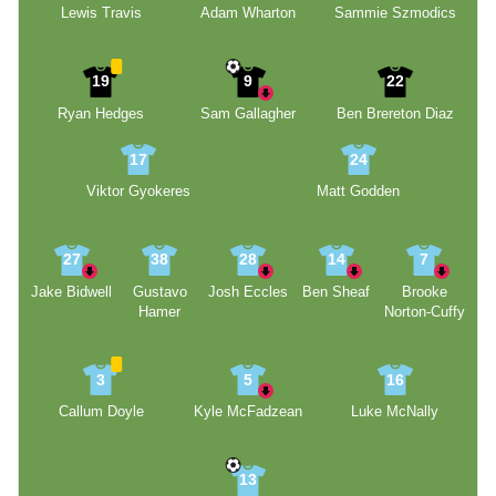
Lewis Travis
Adam Wharton
Sammie Szmodics
19
9
22
Ryan Hedges
Sam Gallagher
Ben Brereton Diaz
17
24
Viktor Gyokeres
Matt Godden
27
38
28
14
7
Jake Bidwell
Gustavo
Josh Eccles
Ben Sheaf
Brooke
Hamer
Norton-Cuffy
3
5
16
Callum Doyle
Kyle McFadzean
Luke McNally
13