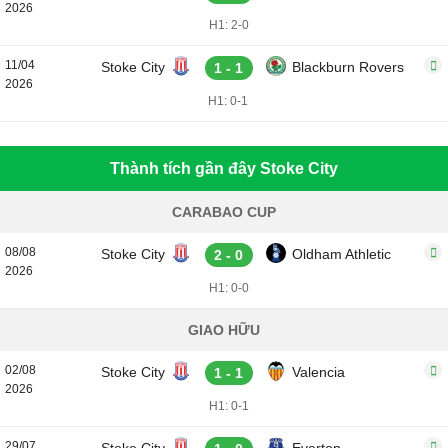
2026
H1: 2-0
11/04
Stoke City
Blackburn Rovers
1 - 1
2026
H1: 0-1
Thành tích gần đây Stoke City
CARABAO CUP
08/08
Stoke City
Oldham Athletic
2 - 0
2026
H1: 0-0
GIAO HỮU
02/08
Stoke City
Valencia
1 - 1
2026
H1: 0-1
29/07