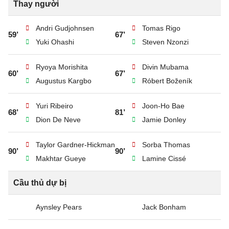
Thay người
Andri Gudjohnsen
Tomas Rigo
59’
67’
Yuki Ohashi
Steven Nzonzi
Ryoya Morishita
Divin Mubama
60’
67’
Augustus Kargbo
Róbert Boženík
Yuri Ribeiro
Joon-Ho Bae
68’
81’
Dion De Neve
Jamie Donley
Taylor Gardner-Hickman
Sorba Thomas
90’
90’
Makhtar Gueye
Lamine Cissé
Cầu thủ dự bị
Aynsley Pears
Jack Bonham