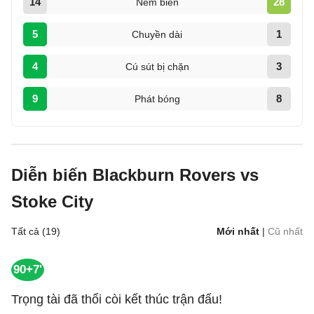
14
28
Ném biên
5
1
Chuyền dài
4
3
Cú sút bị chặn
9
8
Phát bóng
Diễn biến Blackburn Rovers vs
Stoke City
Tất cả (19)
Mới nhất
|
Cũ nhất
90+7'
Trọng tài đã thổi còi kết thúc trận đấu!