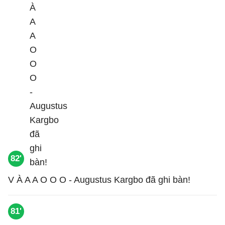
82'
V À A A O O O - Augustus Kargbo đã ghi bàn!
81'