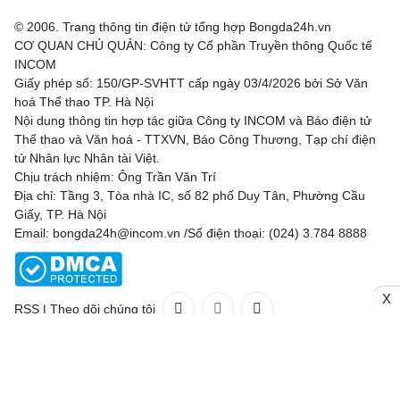
© 2006. Trang thông tin điện tử tổng hợp Bongda24h.vn
CƠ QUAN CHỦ QUẢN: Công ty Cổ phần Truyền thông Quốc tế
INCOM
Giấy phép số: 150/GP-SVHTT cấp ngày 03/4/2026 bởi Sở Văn
hoá Thể thao TP. Hà Nội
Nội dung thông tin hợp tác giữa Công ty INCOM và Báo điện tử
Thể thao và Văn hoá - TTXVN, Báo Công Thương, Tạp chí điện
tử Nhân lực Nhân tài Việt.
Chịu trách nhiệm: Ông Trần Văn Trí
Địa chỉ: Tầng 3, Tòa nhà IC, số 82 phố Duy Tân, Phường Cầu
Giấy, TP. Hà Nội
Email: bongda24h@incom.vn /Số điện thoại: (024) 3.784 8888
X
RSS
|
Theo dõi chúng tôi
Liên hệ
Quảng cáo
(024) 3.784 8888
Toàn bộ bản quyền thuộc
Bongda24h.vn