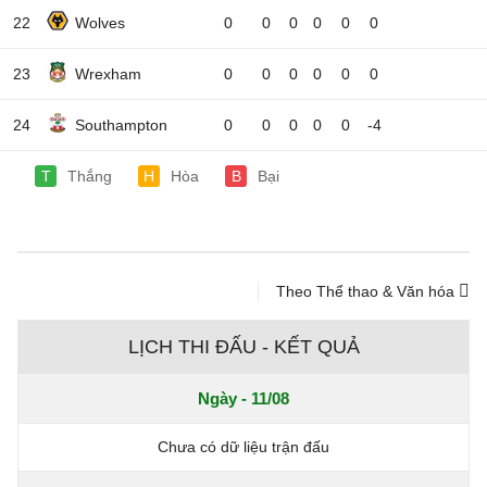
22
Wolves
0
0
0
0
0
0
23
Wrexham
0
0
0
0
0
0
24
Southampton
0
0
0
0
0
-4
T
Thắng
H
Hòa
B
Bại
Theo Thể thao & Văn hóa
LỊCH THI ĐẤU - KẾT QUẢ
Ngày - 11/08
Chưa có dữ liệu trận đấu