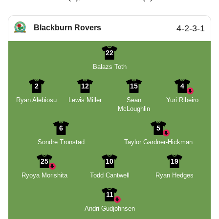
Blackburn Rovers
4-2-3-1
22
Balazs Toth
2
12
15
4
Ryan Alebiosu
Lewis Miller
Sean
Yuri Ribeiro
McLoughlin
6
5
Sondre Tronstad
Taylor Gardner-Hickman
25
10
19
Ryoya Morishita
Todd Cantwell
Ryan Hedges
11
Andri Gudjohnsen