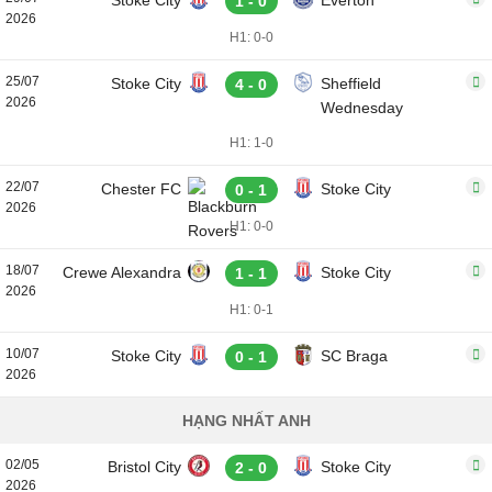
Stoke City
Everton
1 - 0
2026
H1: 0-0
25/07
Stoke City
Sheffield
4 - 0
2026
Wednesday
H1: 1-0
22/07
Chester FC
Stoke City
0 - 1
2026
H1: 0-0
18/07
Crewe Alexandra
Stoke City
1 - 1
2026
H1: 0-1
10/07
Stoke City
SC Braga
0 - 1
2026
HẠNG NHẤT ANH
02/05
Bristol City
Stoke City
2 - 0
2026