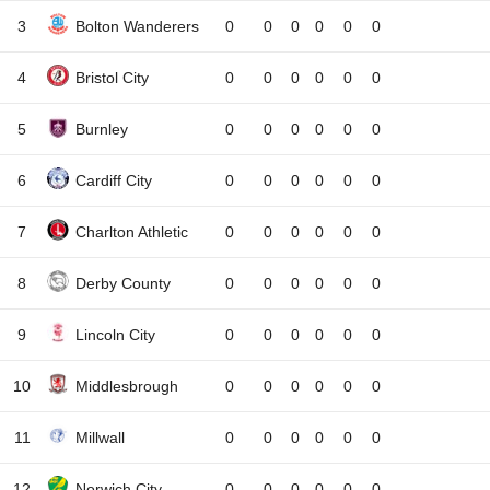
3
Bolton Wanderers
0
0
0
0
0
0
4
Bristol City
0
0
0
0
0
0
5
Burnley
0
0
0
0
0
0
6
Cardiff City
0
0
0
0
0
0
7
Charlton Athletic
0
0
0
0
0
0
8
Derby County
0
0
0
0
0
0
9
Lincoln City
0
0
0
0
0
0
10
Middlesbrough
0
0
0
0
0
0
11
Millwall
0
0
0
0
0
0
12
Norwich City
0
0
0
0
0
0