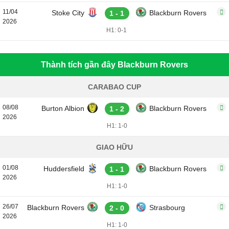
11/04
Stoke City
Blackburn Rovers
1 - 1
2026
H1: 0-1
Thành tích gần đây Blackburn Rovers
CARABAO CUP
08/08
Burton Albion
Blackburn Rovers
1 - 2
2026
H1: 1-0
GIAO HỮU
01/08
Huddersfield
Blackburn Rovers
1 - 1
2026
H1: 1-0
26/07
Blackburn Rovers
Strasbourg
2 - 0
2026
H1: 1-0