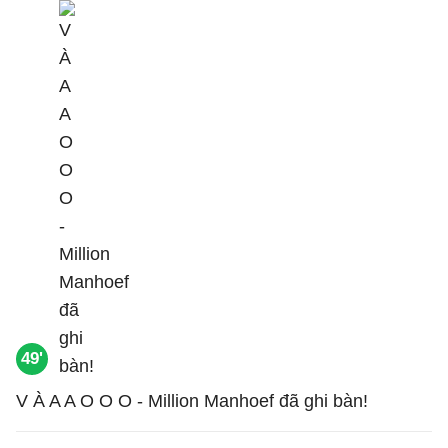
49'
V À A A O O O - Million Manhoef đã ghi bàn!