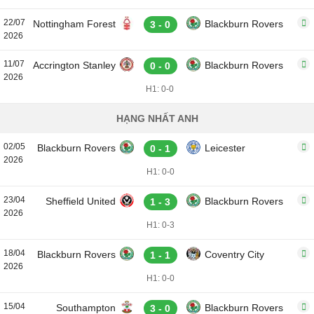
22/07
Nottingham Forest
Blackburn Rovers
3 - 0
2026
11/07
Accrington Stanley
Blackburn Rovers
0 - 0
2026
H1: 0-0
HẠNG NHẤT ANH
02/05
Blackburn Rovers
Leicester
0 - 1
2026
H1: 0-0
23/04
Sheffield United
Blackburn Rovers
1 - 3
2026
H1: 0-3
18/04
Blackburn Rovers
Coventry City
1 - 1
2026
H1: 0-0
15/04
Southampton
Blackburn Rovers
3 - 0