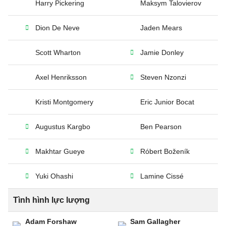
Harry Pickering
Maksym Talovierov
Dion De Neve
Jaden Mears
Scott Wharton
Jamie Donley
Axel Henriksson
Steven Nzonzi
Kristi Montgomery
Eric Junior Bocat
Augustus Kargbo
Ben Pearson
Makhtar Gueye
Róbert Boženík
Yuki Ohashi
Lamine Cissé
Tình hình lực lượng
Adam Forshaw
Sam Gallagher