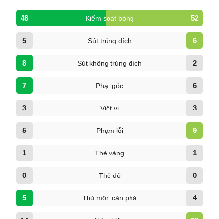
48
52
Kiểm soát bóng
5
6
Sút trúng đích
8
2
Sút không trúng đích
7
6
Phạt góc
3
3
Việt vị
5
9
Phạm lỗi
1
1
Thẻ vàng
0
0
Thẻ đỏ
5
4
Thủ môn cản phá