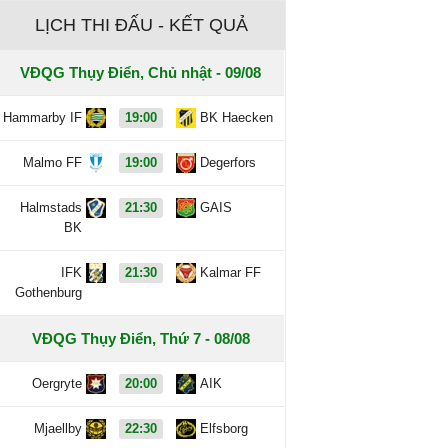
LỊCH THI ĐẤU - KẾT QUẢ
VĐQG Thụy Điển, Chủ nhật - 09/08
Hammarby IF
19:00
BK Haecken
Malmo FF
19:00
Degerfors
Halmstads
21:30
GAIS
BK
IFK
21:30
Kalmar FF
Gothenburg
VĐQG Thụy Điển, Thứ 7 - 08/08
Oergryte
20:00
AIK
Mjaellby
22:30
Elfsborg