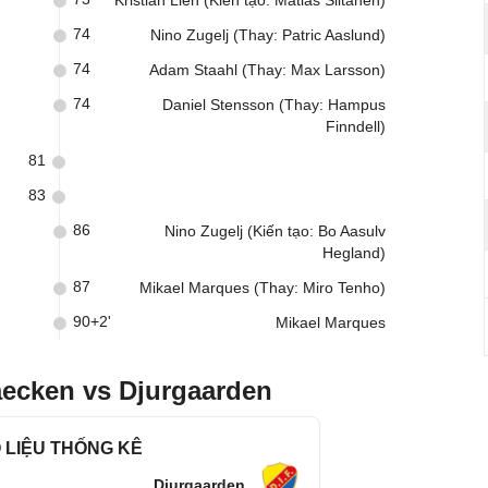
Kristian Lien (Kiến tạo: Matias Siltanen)
74
Nino Zugelj (Thay: Patric Aaslund)
74
Adam Staahl (Thay: Max Larsson)
74
Daniel Stensson (Thay: Hampus
Finndell)
81
83
86
Nino Zugelj (Kiến tạo: Bo Aasulv
Hegland)
87
Mikael Marques (Thay: Miro Tenho)
90+2'
Mikael Marques
aecken vs Djurgaarden
 LIỆU THỐNG KÊ
Djurgaarden