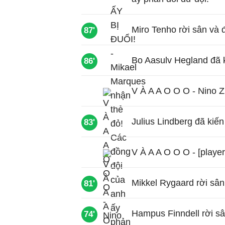
Miro Tenho rời sân và 
87'
Bo Aasulv Hegland đã k
86'
V À A A O O O - Nino Z
Julius Lindberg đã kiến
83'
V À A A O O O - [player
Mikkel Rygaard rời sân
81'
Hampus Finndell rời sâ
74'