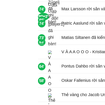
Max Larsson rời sân và
74'
90+2'
86'
Patric Aaslund rời sân 
74'
Matias Siltanen đã kiế
73'
83'
V À A A O O O - Kristia
Pontus Dahbo rời sân v
64'
Oskar Fallenius rời sâ
58'
Thẻ vàng cho Jacob Un