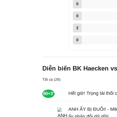
0
0
2
0
Diễn biến BK Haecken vs
Tất cả (26)
Hết giờ! Trọng tài thổi 
90+3'
ANH ẤY BỊ ĐUỔI! - Mik
ấy phản đối dữ dội!