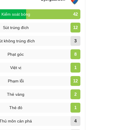
42
Kiểm soát bóng
12
Sút trúng đích
3
út không trúng đích
8
Phạt góc
1
Việt vị
12
Phạm lỗi
2
Thẻ vàng
1
Thẻ đỏ
4
Thủ môn cản phá