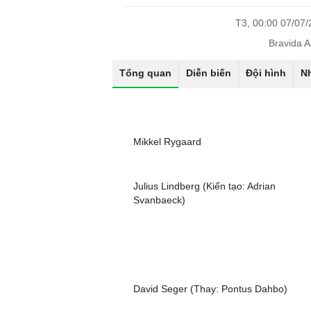
T3, 00:00 07/07
Bravida 
Tổng quan
Diễn biến
Đội hình
N
Mikkel Rygaard
Julius Lindberg (Kiến tạo: Adrian
Svanbaeck)
David Seger (Thay: Pontus Dahbo)