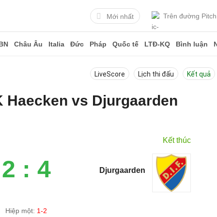
Trên đường Pitch
Mới nhất
BN
Châu Âu
Italia
Đức
Pháp
Quốc tế
LTĐ-KQ
Bình luận
LiveScore
Lịch thi đấu
Kết quả
BK Haecken vs Djurgaarden
6
Kết thúc
2 : 4
Djurgaarden
Hiệp một:
1-2