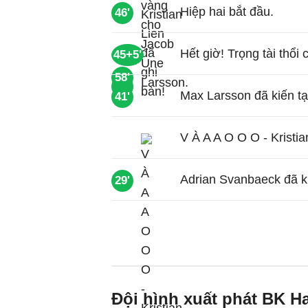
Hiệp hai bắt đầu.
46'
Hết giờ! Trọng tài thổi 
45+5'
58'
73'
Max Larsson đã kiến tạ
41'
V À A A O O O - Kristia
Adrian Svanbaeck đã ki
29'
Đội hình xuất phát BK H