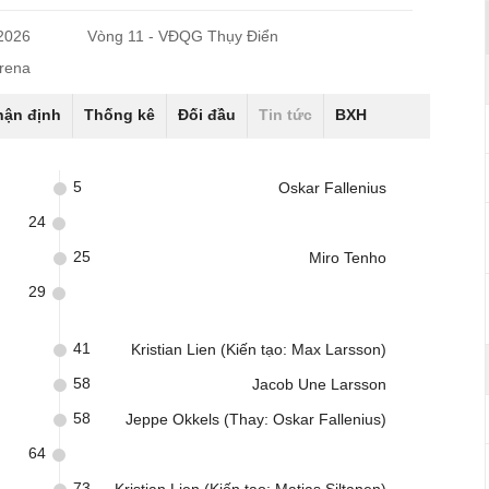
/2026
Vòng 11 - VĐQG Thụy Điển
Arena
hận định
Thống kê
Đối đầu
Tin tức
BXH
5
Oskar Fallenius
24
25
Miro Tenho
29
41
Kristian Lien (Kiến tạo: Max Larsson)
58
Jacob Une Larsson
58
Jeppe Okkels (Thay: Oskar Fallenius)
64
73