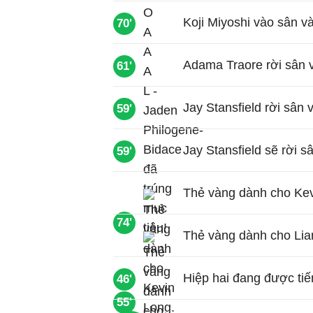
Koji Miyoshi vào sân v
70'
Adama Traore rời sân v
61'
Jay Stansfield rời sân 
59'
Jay Stansfield sẽ rời s
59'
Thẻ vàng dành cho Kev
74'
Thẻ vàng dành cho Lia
Hiệp hai đang được tiế
46'
55'