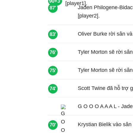
90+3'
Jaden Philogene-Bidace
87'
[player2].
Oliver Burke rời sân v
83'
Tyler Morton sẽ rời sâ
76'
Tyler Morton sẽ rời sâ
75'
Scott Twine đã hỗ trợ g
74'
G O O O A A A L - Jade
Krystian Bielik vào sân
70'