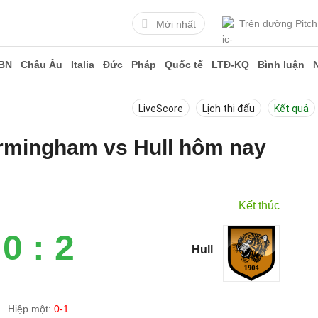
Trên đường Pitch
Mới nhất
BN
Châu Âu
Italia
Đức
Pháp
Quốc tế
LTĐ-KQ
Bình luận
LiveScore
Lịch thi đấu
Kết quả
irmingham vs Hull hôm nay
Kết thúc
0 : 2
Hull
Hiệp một:
0-1