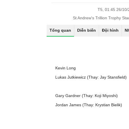
T5, 01:45 26/10
St Andrew's Trillion Trophy St
Tổng quan
Diễn biến
Đội hình
N
Kevin Long
Lukas Jutkiewicz (Thay: Jay Stansfield)
Gary Gardner (Thay: Koji Miyoshi)
Jordan James (Thay: Krystian Bielik)