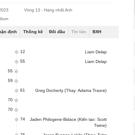
/2023
Vòng 13 - Hạng nhất Anh
adium
hận định
Thống kê
Đối đầu
Tin tức
BXH
12
Liam Delap
55
Liam Delap
55
59
61
Greg Docherty (Thay: Adama Traore)
70
70
74
Jaden Philogene-Bidace (Kiến tạo: Scott
Twine)
76