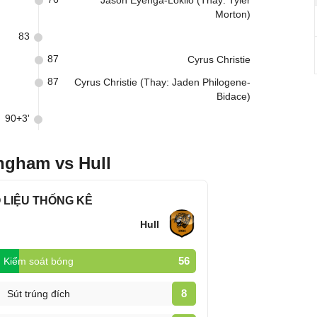
Jason Eyenga-Lokilo (Thay: Tyler
Morton)
83
87
Cyrus Christie
87
Cyrus Christie (Thay: Jaden Philogene-
Bidace)
90+3'
ngham vs Hull
 LIỆU THỐNG KÊ
Hull
56
Kiểm soát bóng
8
Sút trúng đích