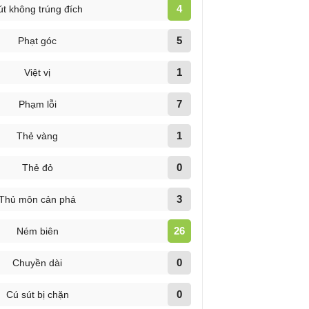
4
út không trúng đích
5
Phạt góc
1
Việt vị
7
Phạm lỗi
1
Thẻ vàng
0
Thẻ đỏ
3
Thủ môn cản phá
26
Ném biên
0
Chuyền dài
0
Cú sút bị chặn