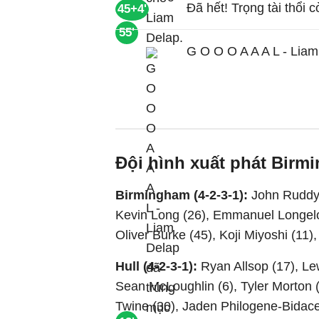
Đã hết! Trọng tài thổi c
45+4'
55'
G O O O A A A L - Liam
Đội hình xuất phát Birm
Birmingham (4-2-3-1):
John Ruddy 
Kevin Long (26), Emmanuel Longelo (
Oliver Burke (45), Koji Miyoshi (11),
Hull (4-2-3-1):
Ryan Allsop (17), Le
Sean McLoughlin (6), Tyler Morton (
Twine (30), Jaden Philogene-Bidace