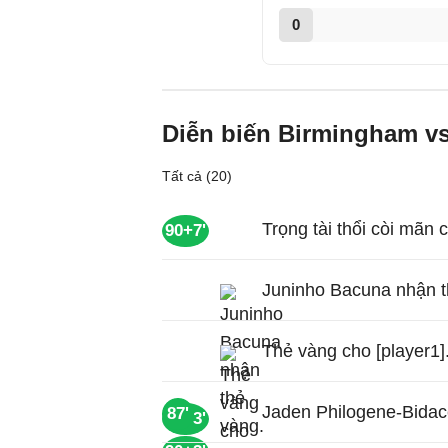
0
Diễn biến Birmingham vs
Tất cả (20)
Trọng tài thổi còi mãn 
90+7'
Juninho Bacuna nhận t
Thẻ vàng cho [player1]
Jaden Philogene-Bidace
87'
90+3'