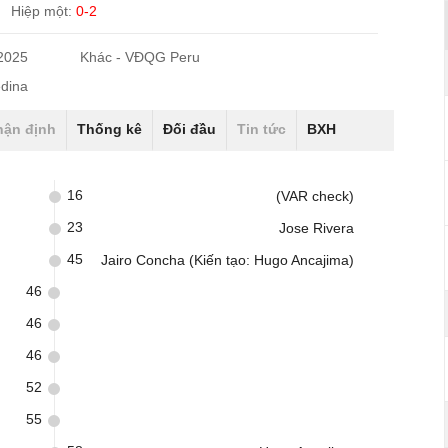
Hiệp một:
0-2
/2025
Khác - VĐQG Peru
edina
hận định
Thống kê
Đối đầu
Tin tức
BXH
16
(VAR check)
23
Jose Rivera
45
Jairo Concha (Kiến tạo: Hugo Ancajima)
46
46
46
52
55