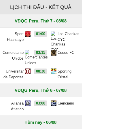
LỊCH THI ĐẤU - KẾT QUẢ
VĐQG Peru, Thứ 7 - 08/08
Sport
01:00
Los Chankas
Huancayo
CYC
Comerciante
03:15
Cusco FC
Unidos
Universitar
08:30
Sporting
de Deportes
Cristal
VĐQG Peru, Thứ 6 - 07/08
Alianza
03:00
Cienciano
Atletico
Hôm nay - 06/08