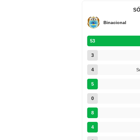
SỐ
Binacional
53
3
4
S
5
0
8
4