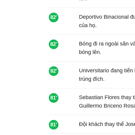
Deportivo Binacional 
82'
của họ.
Bóng đi ra ngoài sân 
82'
bóng lên.
Universitario đang tiến
82'
trúng đích.
Sebastian Flores thay t
81'
Guillermo Briceno Ros
Đội khách thay thế Jos
81'