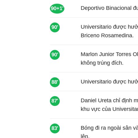
Deportivo Binacional 
90+1'
Universitario được hưở
90'
Briceno Rosamedina.
Marlon Junior Torres O
90'
không trúng đích.
Universitario được hưở
88'
Daniel Ureta chỉ định 
87'
khu vực của Universitar
Bóng đi ra ngoài sân v
83'
lên.