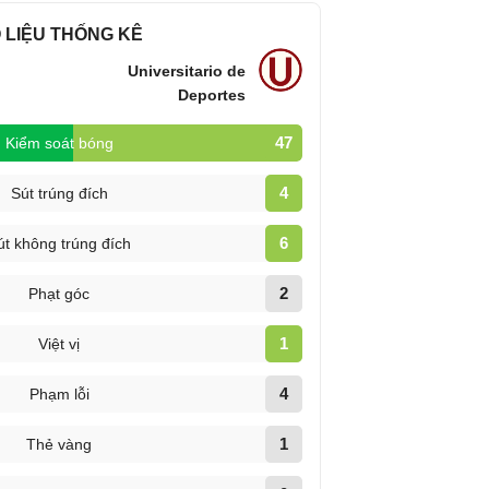
 LIỆU THỐNG KÊ
Universitario de
Deportes
47
Kiểm soát bóng
4
Sút trúng đích
6
út không trúng đích
2
Phạt góc
1
Việt vị
4
Phạm lỗi
1
Thẻ vàng