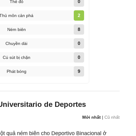
0
Thẻ đỏ
2
Thủ môn cản phá
8
Ném biên
0
Chuyền dài
0
Cú sút bị chặn
9
Phát bóng
Universitario de Deportes
Mới nhất
|
Cũ nhất
một quả ném biên cho Deportivo Binacional ở