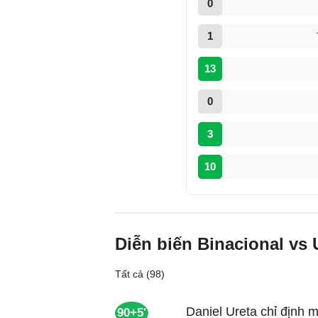
0
1
13
0
3
10
Diễn biến Binacional vs 
Tất cả (98)
Daniel Ureta chỉ định 
90+5'