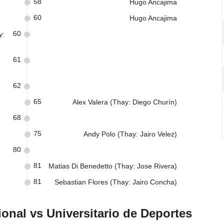
58
Hugo Ancajima
60
Hugo Ancajima
60
y:
61
62
65
Alex Valera (Thay: Diego Churín)
68
75
Andy Polo (Thay: Jairo Velez)
80
81
Matias Di Benedetto (Thay: Jose Rivera)
81
Sebastian Flores (Thay: Jairo Concha)
onal vs Universitario de Deportes