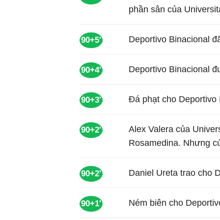
phần sân của Universita
Deportivo Binacional đ
90+5'
Deportivo Binacional 
90+4'
Đá phạt cho Deportivo 
90+3'
Alex Valera của Univers
90+2'
Rosamedina. Nhưng cú s
Daniel Ureta trao cho 
90+2'
Ném biên cho Deportivo
90+1'