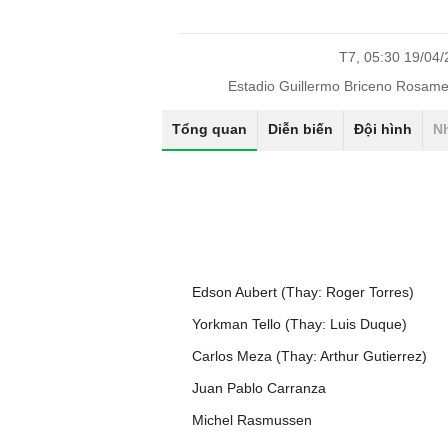
T7, 05:30 19/04
Estadio Guillermo Briceno Rosam
Tổng quan
Diễn biến
Đội hình
N
Edson Aubert (Thay: Roger Torres)
Yorkman Tello (Thay: Luis Duque)
Carlos Meza (Thay: Arthur Gutierrez)
Juan Pablo Carranza
Michel Rasmussen