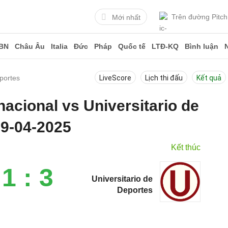
Trên đường Pitch
Mới nhất
BN
Châu Âu
Italia
Đức
Pháp
Quốc tế
LTĐ-KQ
Bình luận
eportes
LiveScore
Lịch thi đấu
Kết quả
nacional vs Universitario de
9-04-2025
Kết thúc
1 : 3
Universitario de
Deportes