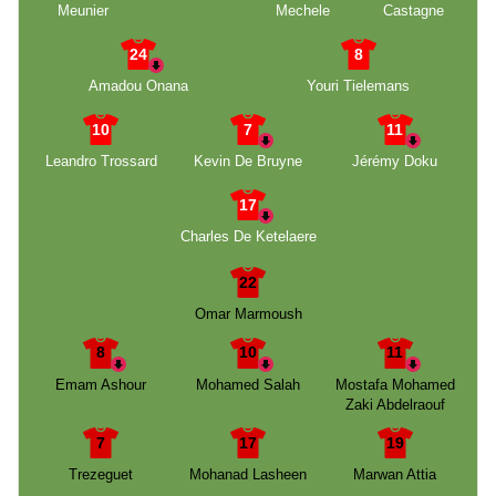
Meunier
Mechele
Castagne
24
8
Amadou Onana
Youri Tielemans
10
7
11
Leandro Trossard
Kevin De Bruyne
Jérémy Doku
17
Charles De Ketelaere
22
Omar Marmoush
8
10
11
Emam Ashour
Mohamed Salah
Mostafa Mohamed
Zaki Abdelraouf
7
17
19
Trezeguet
Mohanad Lasheen
Marwan Attia