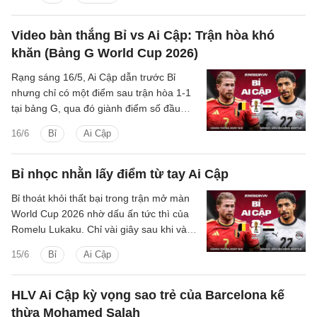
sốc lớn trước đối thủ được đánh giá cao
hơn.
Video bàn thắng Bỉ vs Ai Cập: Trận hòa khó
khăn (Bảng G World Cup 2026)
Rạng sáng 16/5, Ai Cập dẫn trước Bỉ
nhưng chỉ có một điểm sau trận hòa 1-1
tại bảng G, qua đó giành điểm số đầu
tiên tại World Cup kể từ năm 1990.
16/6
Bỉ
Ai Cập
Bỉ nhọc nhằn lấy điểm từ tay Ai Cập
Bỉ thoát khỏi thất bại trong trận mở màn
World Cup 2026 nhờ dấu ấn tức thì của
Romelu Lukaku. Chỉ vài giây sau khi vào
sân từ ghế dự bị, tiền đạo này khiến hàng
15/6
Bỉ
Ai Cập
thủ Ai Cập mắc sai lầm, giúp Quỷ đỏ
giành lại một điểm quý giá trước đối thủ
khó chịu.
HLV Ai Cập kỳ vọng sao trẻ của Barcelona kế
thừa Mohamed Salah