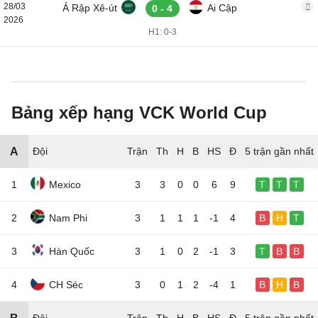
28/03
Ả Rập Xê-út
Ai Cập
0 - 4
2026
H1: 0-3
Bảng xếp hạng VCK World Cup
A
Đội
5 trận gần nhất
1
Mexico
3
3
0
0
6
9
T
T
T
2
Nam Phi
3
1
1
1
-1
4
B
H
T
3
Hàn Quốc
3
1
0
2
-1
3
T
B
B
4
CH Séc
3
0
1
2
-4
1
B
H
B