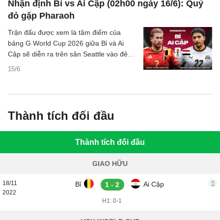
Nhận định Bỉ vs Ai Cập (02h00 ngày 16/6): Quỷ
đỏ gặp Pharaoh
Trận đấu được xem là tâm điểm của
bảng G World Cup 2026 giữa Bỉ và Ai
Cập sẽ diễn ra trên sân Seattle vào đêm
thứ Hai tới. Với vị trí thứ 9 trên bảng xếp
15/6
hạng FIFA, Bỉ bước vào giải đấu với tham
vọng cạnh tranh chức vô địch. Trong khi
đó, Ai Cập hiện đứng thứ 29 thế giới và
mới chỉ có lần thứ 4 trong lịch sử góp mặt
Thành tích đối đầu
tại vòng chung kết World Cup.
Thành tích đối đầu
GIAO HỮU
18/11
Bỉ
Ai Cập
1 - 2
2022
H1: 0-1