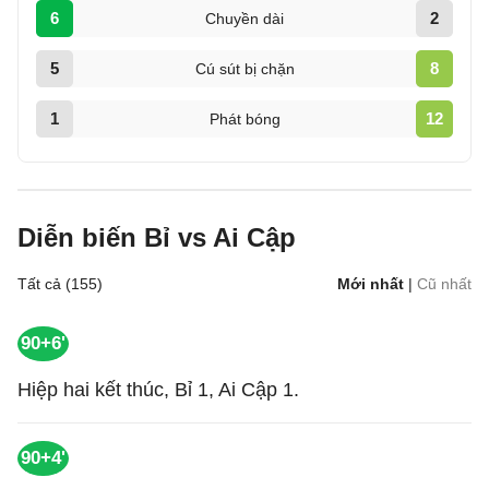
6
2
Chuyền dài
5
8
Cú sút bị chặn
1
12
Phát bóng
Diễn biến Bỉ vs Ai Cập
Tất cả (155)
Mới nhất
|
Cũ nhất
90+6'
Hiệp hai kết thúc, Bỉ 1, Ai Cập 1.
90+4'