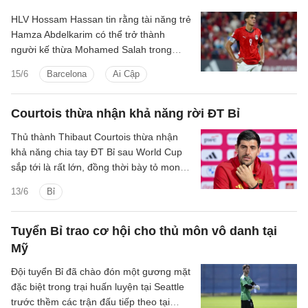
HLV Hossam Hassan tin rằng tài năng trẻ
Hamza Abdelkarim có thể trở thành
người kế thừa Mohamed Salah trong
màu áo ĐT Ai Cập, đồng thời sẵn sàng
15/6
Barcelona
Ai Cập
tạo dấu ấn ngay tại World Cup 2026.
Courtois thừa nhận khả năng rời ĐT Bỉ
Thủ thành Thibaut Courtois thừa nhận
khả năng chia tay ĐT Bỉ sau World Cup
sắp tới là rất lớn, đồng thời bày tỏ mong
muốn được kết thúc sự nghiệp trong màu
13/6
Bỉ
áo Real Madrid.
Tuyển Bỉ trao cơ hội cho thủ môn vô danh tại
Mỹ
Đội tuyển Bỉ đã chào đón một gương mặt
đặc biệt trong trại huấn luyện tại Seattle
trước thềm các trận đấu tiếp theo tại