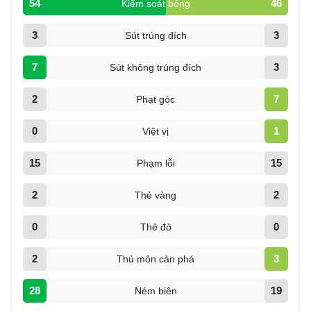
54
46
Kiểm soát bóng
3
3
Sút trúng đích
7
3
Sút không trúng đích
2
7
Phạt góc
0
1
Việt vị
15
15
Phạm lỗi
2
2
Thẻ vàng
0
0
Thẻ đỏ
2
3
Thủ môn cản phá
28
19
Ném biên