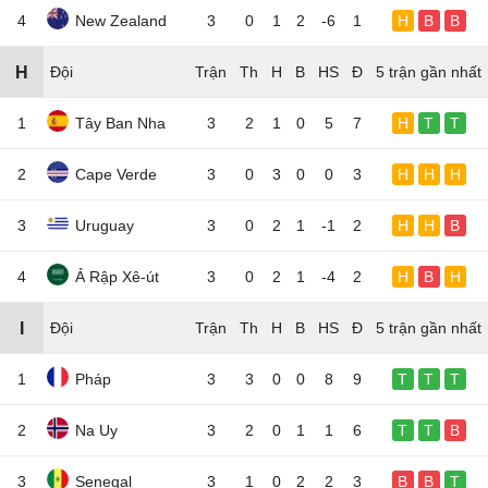
4
New Zealand
3
0
1
2
-6
1
H
B
B
H
Đội
5 trận gần nhất
1
Tây Ban Nha
3
2
1
0
5
7
H
T
T
2
Cape Verde
3
0
3
0
0
3
H
H
H
3
Uruguay
3
0
2
1
-1
2
H
H
B
4
Ả Rập Xê-út
3
0
2
1
-4
2
H
B
H
I
Đội
5 trận gần nhất
1
Pháp
3
3
0
0
8
9
T
T
T
2
Na Uy
3
2
0
1
1
6
T
T
B
3
Senegal
3
1
0
2
2
3
B
B
T