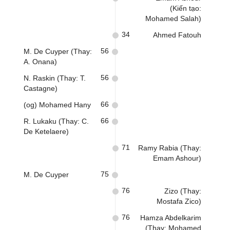
(Kiến tạo:
Mohamed Salah)
34
Ahmed Fatouh
56
M. De Cuyper (Thay:
A. Onana)
56
N. Raskin (Thay: T.
Castagne)
66
(og) Mohamed Hany
66
R. Lukaku (Thay: C.
De Ketelaere)
71
Ramy Rabia (Thay:
Emam Ashour)
75
M. De Cuyper
76
Zizo (Thay:
Mostafa Zico)
76
Hamza Abdelkarim
(Thay: Mohamed