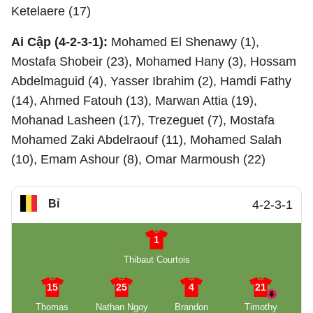
Ketelaere (17)
Ai Cập (4-2-3-1):
Mohamed El Shenawy (1),
Mostafa Shobeir (23), Mohamed Hany (3), Hossam
Abdelmaguid (4), Yasser Ibrahim (2), Hamdi Fathy
(14), Ahmed Fatouh (13), Marwan Attia (19),
Mohanad Lasheen (17), Trezeguet (7), Mostafa
Mohamed Zaki Abdelraouf (11), Mohamed Salah
(10), Emam Ashour (8), Omar Marmoush (22)
Bỉ
4-2-3-1
1
Thibaut Courtois
15
25
4
21
Thomas
Nathan Ngoy
Brandon
Timothy