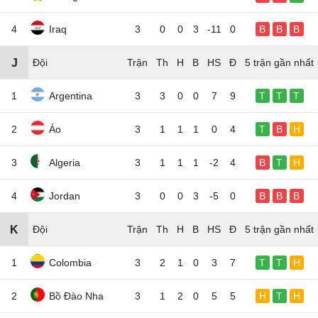
4
Iraq
3
0
0
3
-11
0
B
B
B
J
Đội
5 trận gần nhất
1
Argentina
3
3
0
0
7
9
T
T
T
2
Áo
3
1
1
1
0
4
T
B
H
3
Algeria
3
1
1
1
-2
4
B
T
H
4
Jordan
3
0
0
3
-5
0
B
B
B
K
Đội
5 trận gần nhất
1
Colombia
3
2
1
0
3
7
T
T
H
2
Bồ Đào Nha
3
1
2
0
5
5
H
T
H