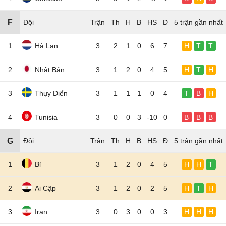
F
Đội
5 trận gần nhất
1
Hà Lan
3
2
1
0
6
7
H
T
T
2
Nhật Bản
3
1
2
0
4
5
H
T
H
3
Thụy Điển
3
1
1
1
0
4
T
B
H
4
Tunisia
3
0
0
3
-10
0
B
B
B
G
Đội
5 trận gần nhất
1
Bỉ
3
1
2
0
4
5
H
H
T
2
Ai Cập
3
1
2
0
2
5
H
T
H
3
Iran
3
0
3
0
0
3
H
H
H