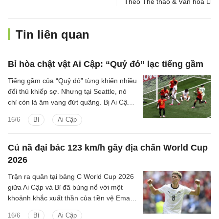
Theo Thể thao & Văn hóa
Tin liên quan
Bỉ hòa chật vật Ai Cập: “Quỷ đỏ” lạc tiếng gầm
Tiếng gầm của “Quỷ đỏ” từng khiến nhiều
đối thủ khiếp sợ. Nhưng tại Seattle, nó
chỉ còn là âm vang đứt quãng. Bị Ai Cập
cầm hòa 1-1 trong trận mở màn bảng G
16/6
Bỉ
Ai Cập
World Cup 2026, đội tuyển Bỉ đã để lại
những dấu hỏi lớn.
Cú nã đại bác 123 km/h gây địa chấn World Cup
2026
Trận ra quân tại bảng C World Cup 2026
giữa Ai Cập và Bỉ đã bùng nổ với một
khoảnh khắc xuất thần của tiền vệ Emam
Ashour, giúp đại diện châu Phi tạo nên cú
16/6
Bỉ
Ai Cập