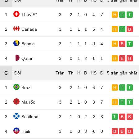
B
Đội
5 trận gần nhất
1
Thụy Sĩ
3
2
1
0
4
7
H
T
T
2
Canada
3
1
1
1
5
4
H
T
B
3
Bosnia
3
1
1
1
-1
4
H
B
T
4
Qatar
3
0
1
2
-8
1
H
B
B
C
Đội
5 trận gần nhất
1
Brazil
3
2
1
0
6
7
H
T
T
2
Ma rốc
3
2
1
0
3
7
H
T
T
3
Scotland
3
1
0
2
-3
3
T
B
B
4
Haiti
3
0
0
3
-6
0
B
B
B