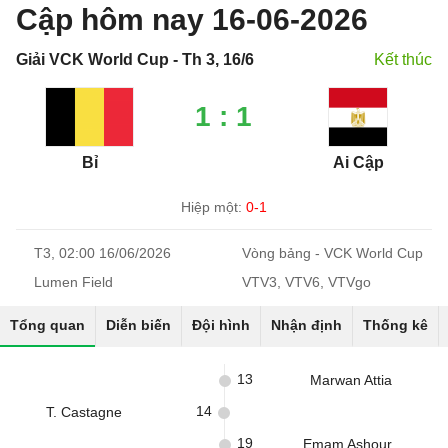
Cập hôm nay 16-06-2026
Giải VCK World Cup - Th 3, 16/6
Kết thúc
1 : 1
Bỉ
Ai Cập
Hiệp một:
0-1
T3, 02:00 16/06/2026
Vòng bảng - VCK World Cup
Lumen Field
VTV3, VTV6, VTVgo
Tổng quan
Diễn biến
Đội hình
Nhận định
Thống kê
13
Marwan Attia
14
T. Castagne
19
Emam Ashour