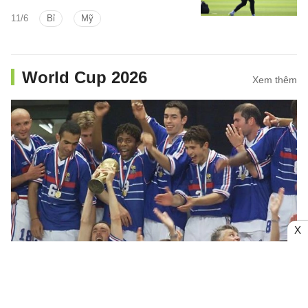
World Cup 2026.
11/6
Bỉ
Mỹ
World Cup 2026
Xem thêm
X
Cựu Bộ trưởng Thể thao Pháp tiết lộ