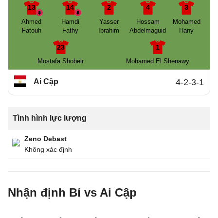
13
14
2
4
3
Ahmed
Hamdi
Yasser
Hossam
Mohamed
Fatouh
Fathy
Ibrahim
Abdelmaguid
Hany
23
1
Mostafa Shobeir
Mohamed El Shenawy
Ai Cập
4-2-3-1
Tình hình lực lượng
Zeno Debast
Không xác định
Nhận định Bỉ vs Ai Cập