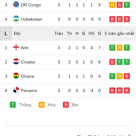
3
DR Congo
3
1
1
1
1
4
H
B
T
4
Uzbekistan
3
0
0
3
-9
0
B
B
B
L
Đội
5 trận gần nhất
1
Anh
3
2
1
0
4
7
T
H
T
2
Croatia
3
2
0
1
0
6
B
T
T
3
Ghana
3
1
1
1
0
4
T
H
B
4
Panama
3
0
0
3
-4
0
B
B
B
T
Thắng
H
Hòa
B
Bại