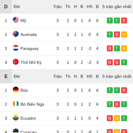
D
Đội
5 trận gần nhất
1
Mỹ
3
2
0
1
4
6
T
T
B
2
Australia
3
1
1
1
0
4
T
B
H
3
Paraguay
3
1
1
1
-2
4
B
T
H
4
Thổ Nhĩ Kỳ
3
1
0
2
-2
3
B
B
T
E
Đội
5 trận gần nhất
1
Đức
3
2
0
1
6
6
T
T
B
2
Bờ Biển Ngà
3
2
0
1
2
6
T
B
T
3
Ecuador
3
1
1
1
0
4
B
H
T
4
Curacao
3
0
1
2
-8
1
B
H
B