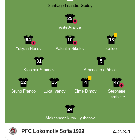
Santiago Leandro Godoy
29
Ante Aralica
94
10
13
Yuliyan Nenov
Valentin Nikolov
Celso
31
5
Krasimir Stanoev
Athanasios Pitsolis
12
15
4
47
Bruno Franco
Luka Ivanov
Dime Dimov
Stephane
Lambese
24
Aleksandar Kirov Lyubenov
PFC Lokomotiv Sofia 1929
4-2-3-1