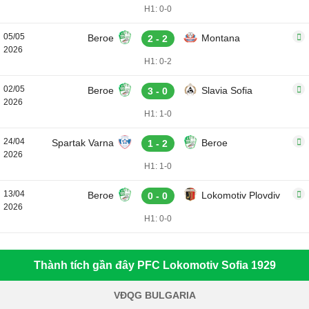
H1: 0-0
05/05
Beroe
Montana
2 - 2
2026
H1: 0-2
02/05
Beroe
Slavia Sofia
3 - 0
2026
H1: 1-0
24/04
Spartak Varna
Beroe
1 - 2
2026
H1: 1-0
13/04
Beroe
Lokomotiv Plovdiv
0 - 0
2026
H1: 0-0
Thành tích gần đây PFC Lokomotiv Sofia 1929
VĐQG BULGARIA