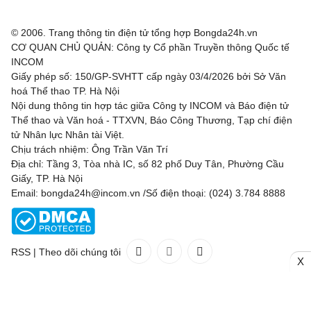
© 2006. Trang thông tin điện tử tổng hợp Bongda24h.vn
CƠ QUAN CHỦ QUẢN: Công ty Cổ phần Truyền thông Quốc tế
INCOM
Giấy phép số: 150/GP-SVHTT cấp ngày 03/4/2026 bởi Sở Văn
hoá Thể thao TP. Hà Nội
Nội dung thông tin hợp tác giữa Công ty INCOM và Báo điện tử
Thể thao và Văn hoá - TTXVN, Báo Công Thương, Tạp chí điện
tử Nhân lực Nhân tài Việt.
Chịu trách nhiệm: Ông Trần Văn Trí
Địa chỉ: Tầng 3, Tòa nhà IC, số 82 phố Duy Tân, Phường Cầu
Giấy, TP. Hà Nội
Email: bongda24h@incom.vn /Số điện thoại: (024) 3.784 8888
RSS
|
Theo dõi chúng tôi
X
Liên hệ
Quảng cáo
(024) 3.784 8888
Toàn bộ bản quyền thuộc
Bongda24h.vn