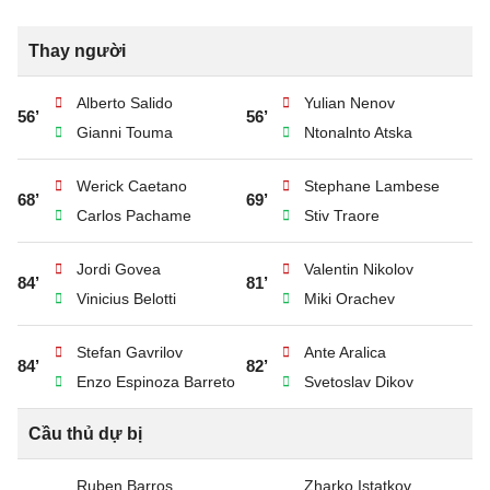
Thay người
Alberto Salido
Yulian Nenov
56’
56’
Gianni Touma
Ntonalnto Atska
Werick Caetano
Stephane Lambese
68’
69’
Carlos Pachame
Stiv Traore
Jordi Govea
Valentin Nikolov
84’
81’
Vinicius Belotti
Miki Orachev
Stefan Gavrilov
Ante Aralica
84’
82’
Enzo Espinoza Barreto
Svetoslav Dikov
Cầu thủ dự bị
Ruben Barros
Zharko Istatkov