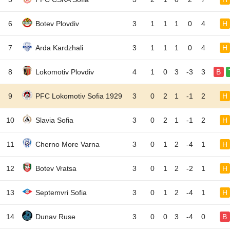
6
Botev Plovdiv
3
1
1
1
0
4
H
7
Arda Kardzhali
3
1
1
1
0
4
H
8
Lokomotiv Plovdiv
4
1
0
3
-3
3
B
9
PFC Lokomotiv Sofia 1929
3
0
2
1
-1
2
H
10
Slavia Sofia
3
0
2
1
-1
2
H
11
Cherno More Varna
3
0
1
2
-4
1
H
12
Botev Vratsa
3
0
1
2
-2
1
H
13
Septemvri Sofia
3
0
1
2
-4
1
H
14
Dunav Ruse
3
0
0
3
-4
0
B