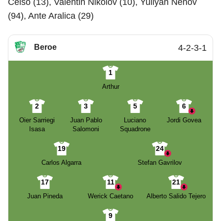
Celso (13), Valentin Nikolov (10), Yuliyan Nenov
(94), Ante Aralica (29)
Beroe
4-2-3-1
1
Arthur
2
3
5
6
Oier Sarriegi
Juan Pablo
Luciano
Jordi Govea
Isasa
Salomoni
Squadrone
19
24
Carlos Algarra
Stefan Gavrilov
17
11
21
Juan Pineda
Werick Caetano
Alberto Salido Tejero
9