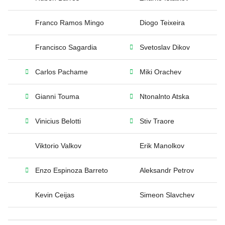
Franco Ramos Mingo
Diogo Teixeira
Francisco Sagardia
Svetoslav Dikov
Carlos Pachame
Miki Orachev
Gianni Touma
Ntonalnto Atska
Vinicius Belotti
Stiv Traore
Viktorio Valkov
Erik Manolkov
Enzo Espinoza Barreto
Aleksandr Petrov
Kevin Ceijas
Simeon Slavchev