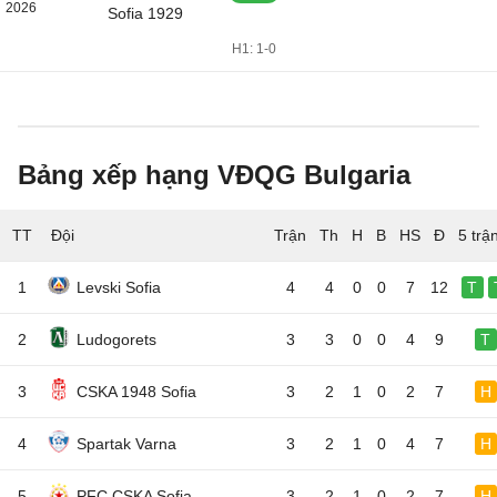
2026
Sofia 1929
H1: 1-0
Bảng xếp hạng VĐQG Bulgaria
TT
Đội
5 trậ
1
Levski Sofia
4
4
0
0
7
12
T
2
Ludogorets
3
3
0
0
4
9
T
3
CSKA 1948 Sofia
3
2
1
0
2
7
H
4
Spartak Varna
3
2
1
0
4
7
H
5
PFC CSKA Sofia
3
2
1
0
2
7
H