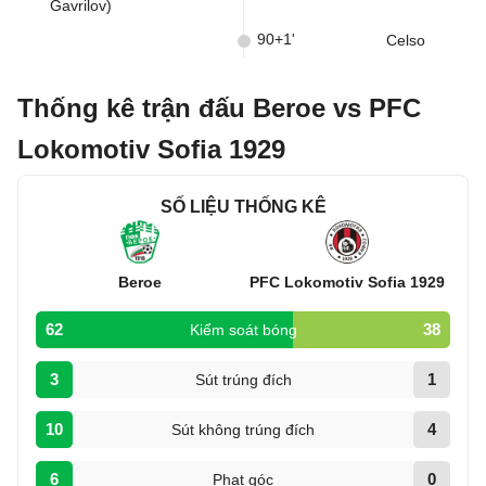
Gavrilov)
90+1'
Celso
Thống kê trận đấu Beroe vs PFC
Lokomotiv Sofia 1929
SỐ LIỆU THỐNG KÊ
Beroe
PFC Lokomotiv Sofia 1929
62
38
Kiểm soát bóng
3
1
Sút trúng đích
10
4
Sút không trúng đích
6
0
Phạt góc