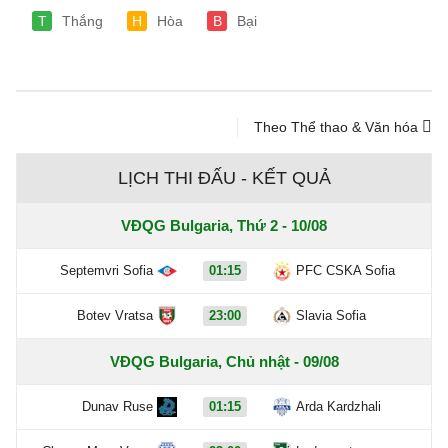
T
Thắng
H
Hòa
B
Bại
Theo Thể thao & Văn hóa
LỊCH THI ĐẤU - KẾT QUẢ
VĐQG Bulgaria, Thứ 2 - 10/08
Septemvri Sofia
01:15
PFC CSKA Sofia
Botev Vratsa
23:00
Slavia Sofia
VĐQG Bulgaria, Chủ nhật - 09/08
Dunav Ruse
01:15
Arda Kardzhali