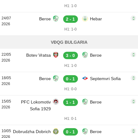
H1: 1-0
24/07
Beroe
Hebar
2 - 1
2026
H1: 1-0
VĐQG BULGARIA
22/05
Botev Vratsa
Beroe
3 - 0
2026
H1: 1-0
18/05
Beroe
Septemvri Sofia
0 - 1
2026
H1: 0-0
15/05
PFC Lokomotiv
Beroe
1 - 1
2026
Sofia 1929
H1: 0-1
10/05
Dobrudzha Dobrich
Beroe
0 - 1
2026