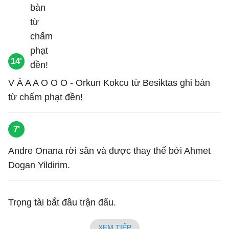
14'
V À A A O O O - Orkun Kokcu từ Besiktas ghi bàn
từ chấm phạt đền!
7'
Andre Onana rời sân và được thay thế bởi Ahmet
Dogan Yildirim.
Trọng tài bắt đầu trận đấu.
XEM TIẾP