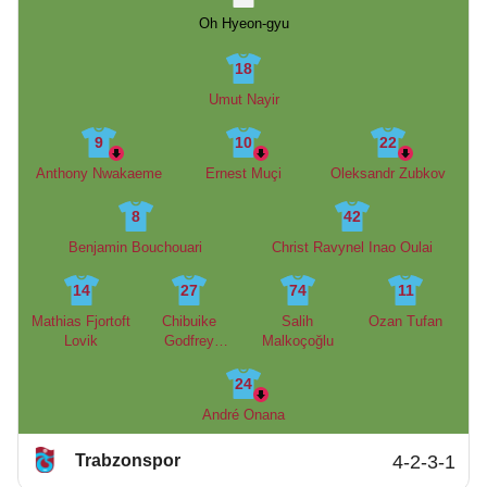
Oh Hyeon-gyu
18
Umut Nayir
9
10
22
Anthony Nwakaeme
Ernest Muçi
Oleksandr Zubkov
8
42
Benjamin Bouchouari
Christ Ravynel Inao Oulai
14
27
74
11
Mathias Fjortoft
Chibuike
Salih
Ozan Tufan
Lovik
Godfrey
Malkoçoğlu
Nwaiwu
24
André Onana
Trabzonspor
4-2-3-1