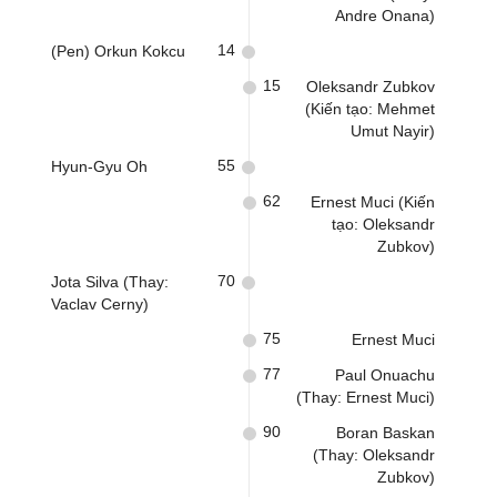
Andre Onana)
14
(Pen) Orkun Kokcu
15
Oleksandr Zubkov
(Kiến tạo: Mehmet
Umut Nayir)
55
Hyun-Gyu Oh
62
Ernest Muci (Kiến
tạo: Oleksandr
Zubkov)
70
Jota Silva (Thay:
Vaclav Cerny)
75
Ernest Muci
77
Paul Onuachu
(Thay: Ernest Muci)
90
Boran Baskan
(Thay: Oleksandr
Zubkov)