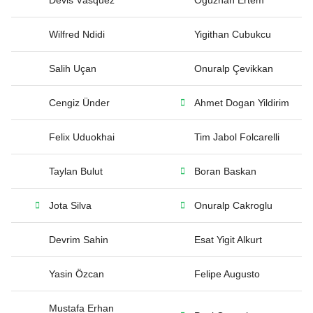
Devis Vásquez
Oguzhan Ertem
Wilfred Ndidi
Yigithan Cubukcu
Salih Uçan
Onuralp Çevikkan
Cengiz Ünder
Ahmet Dogan Yildirim
Felix Uduokhai
Tim Jabol Folcarelli
Taylan Bulut
Boran Baskan
Jota Silva
Onuralp Cakroglu
Devrim Sahin
Esat Yigit Alkurt
Yasin Özcan
Felipe Augusto
Mustafa Erhan