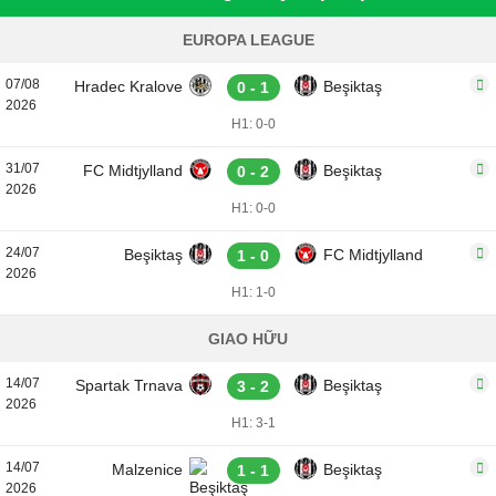
EUROPA LEAGUE
07/08
Hradec Kralove
Beşiktaş
0 - 1
2026
H1: 0-0
31/07
FC Midtjylland
Beşiktaş
0 - 2
2026
H1: 0-0
24/07
Beşiktaş
FC Midtjylland
1 - 0
2026
H1: 1-0
GIAO HỮU
14/07
Spartak Trnava
Beşiktaş
3 - 2
2026
H1: 3-1
14/07
Malzenice
Beşiktaş
1 - 1
2026