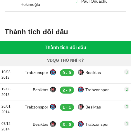
Paul Onuachu
Hekimoğlu
Thành tích đối đầu
Thành tích đối đầu
VĐQG THỔ NHĨ KỲ
10/03
Trabzonspor
Besiktas
0 - 0
2013
19/08
Besiktas
Trabzonspor
2 - 0
2013
26/01
Trabzonspor
Besiktas
1 - 1
2014
07/12
Besiktas
Trabzonspor
3 - 0
2014