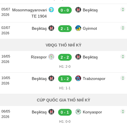
05/07
Mosonmagyarovari
Beşiktaş
0 - 0
2026
TE 1904
02/07
Beşiktaş
Gyirmot
2 - 1
2026
VĐQG THỔ NHĨ KỲ
16/05
Rizespor
Beşiktaş
2 - 2
2026
H1: 2-0
10/05
Beşiktaş
Trabzonspor
1 - 2
2026
H1: 1-1
CÚP QUỐC GIA THỔ NHĨ KỲ
06/05
Beşiktaş
Konyaspor
0 - 1
2026
H1: 0-0