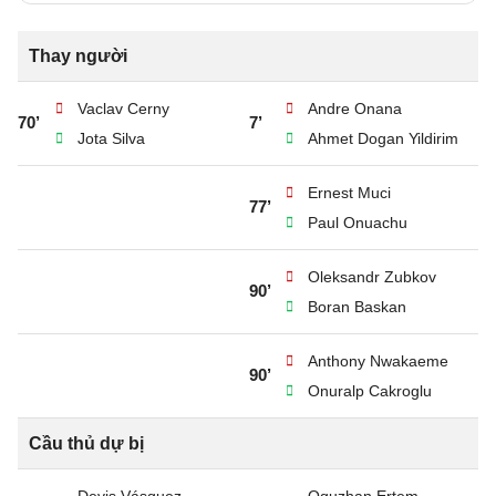
Thay người
Vaclav Cerny
Andre Onana
70’
7’
Jota Silva
Ahmet Dogan Yildirim
Ernest Muci
77’
Paul Onuachu
Oleksandr Zubkov
90’
Boran Baskan
Anthony Nwakaeme
90’
Onuralp Cakroglu
Cầu thủ dự bị