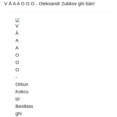
V À A A O O O - Oleksandr Zubkov ghi bàn!