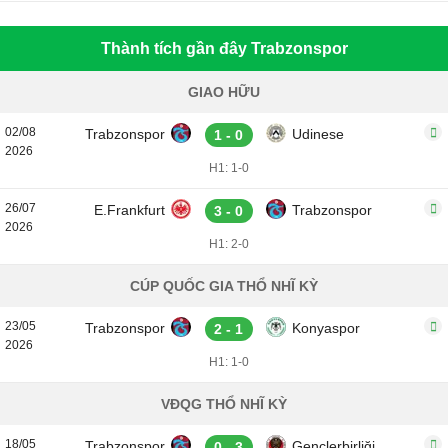
Thành tích gần đây Trabzonspor
GIAO HỮU
02/08
Trabzonspor
Udinese
1 - 0
2026
H1: 1-0
26/07
E.Frankfurt
Trabzonspor
3 - 0
2026
H1: 2-0
CÚP QUỐC GIA THỔ NHĨ KỲ
23/05
Trabzonspor
Konyaspor
2 - 1
2026
H1: 1-0
VĐQG THỔ NHĨ KỲ
18/05
Trabzonspor
Gençlerbirliği
0 - 3