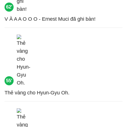
62'
V À A A O O O - Ernest Muci đã ghi bàn!
55'
Thẻ vàng cho Hyun-Gyu Oh.