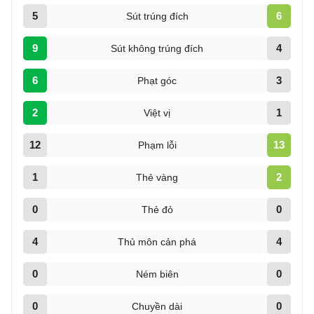
5
6
Sút trúng đích
9
4
Sút không trúng đích
6
3
Phạt góc
2
1
Việt vị
12
13
Phạm lỗi
1
2
Thẻ vàng
0
0
Thẻ đỏ
4
4
Thủ môn cản phá
0
0
Ném biên
0
0
Chuyền dài