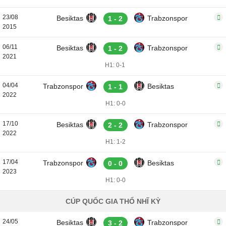
23/08
Besiktas
Trabzonspor
1 - 2
2015
06/11
Besiktas
Trabzonspor
1 - 2
2021
H1: 0-1
04/04
Trabzonspor
Besiktas
1 - 1
2022
H1: 0-0
17/10
Besiktas
Trabzonspor
2 - 2
2022
H1: 1-2
17/04
Trabzonspor
Besiktas
0 - 0
2023
H1: 0-0
CÚP QUỐC GIA THỔ NHĨ KỲ
24/05
Besiktas
Trabzonspor
3 - 2