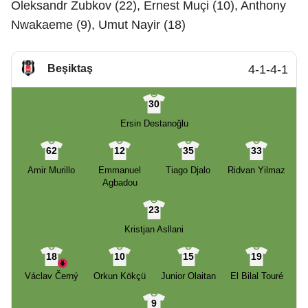
Oleksandr Zubkov (22), Ernest Muçi (10), Anthony
Nwakaeme (9), Umut Nayir (18)
Beşiktaş
4-1-4-1
30
Ersin Destanoğlu
62
12
35
33
Amir Murillo
Emmanuel
Tiago Djalo
Ridvan Yilmaz
Agbadou
23
Kristjan Asllani
18
10
15
19
Václav Černý
Orkun Kökçü
Junior Olaitan
El Bilal Touré
9