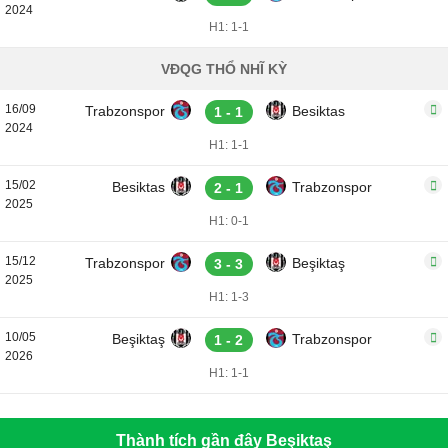
2024
H1: 1-1
VĐQG THỔ NHĨ KỲ
16/09
Trabzonspor
Besiktas
1 - 1
2024
H1: 1-1
15/02
Besiktas
Trabzonspor
2 - 1
2025
H1: 0-1
15/12
Trabzonspor
Beşiktaş
3 - 3
2025
H1: 1-3
10/05
Beşiktaş
Trabzonspor
1 - 2
2026
H1: 1-1
Thành tích gần đây Beşiktaş