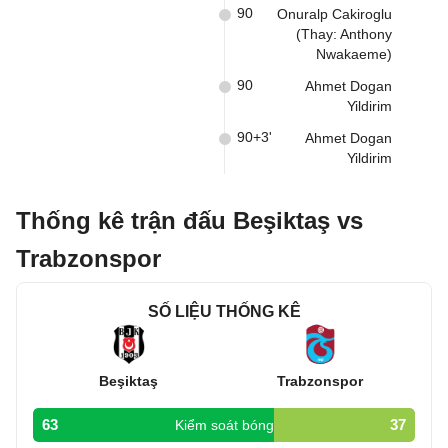
90
Onuralp Cakiroglu
(Thay: Anthony
Nwakaeme)
90
Ahmet Dogan
Yildirim
90+3'
Ahmet Dogan
Yildirim
Thống kê trận đấu Beşiktaş vs
Trabzonspor
SỐ LIỆU THỐNG KÊ
Beşiktaş
Trabzonspor
63
37
Kiểm soát bóng