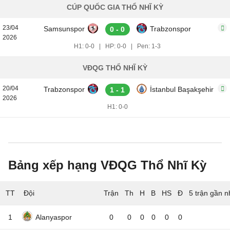
CÚP QUỐC GIA THỔ NHĨ KỲ
23/04
Samsunspor
Trabzonspor
0 - 0
2026
H1: 0-0
|
HP: 0-0
|
Pen: 1-3
VĐQG THỔ NHĨ KỲ
20/04
Trabzonspor
İstanbul Başakşehir
1 - 1
2026
H1: 0-0
Bảng xếp hạng VĐQG Thổ Nhĩ Kỳ
TT
Đội
5 trận gần n
1
Alanyaspor
0
0
0
0
0
0