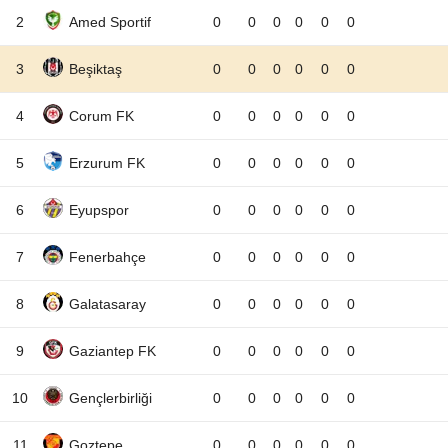
2
Amed Sportif
0
0
0
0
0
0
3
Beşiktaş
0
0
0
0
0
0
4
Corum FK
0
0
0
0
0
0
5
Erzurum FK
0
0
0
0
0
0
6
Eyupspor
0
0
0
0
0
0
7
Fenerbahçe
0
0
0
0
0
0
8
Galatasaray
0
0
0
0
0
0
9
Gaziantep FK
0
0
0
0
0
0
10
Gençlerbirliği
0
0
0
0
0
0
11
Goztepe
0
0
0
0
0
0