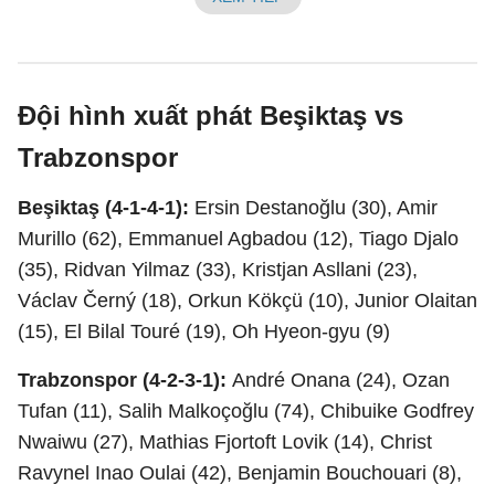
Đội hình xuất phát Beşiktaş vs
Trabzonspor
Beşiktaş (4-1-4-1):
Ersin Destanoğlu (30), Amir
Murillo (62), Emmanuel Agbadou (12), Tiago Djalo
(35), Ridvan Yilmaz (33), Kristjan Asllani (23),
Václav Černý (18), Orkun Kökçü (10), Junior Olaitan
(15), El Bilal Touré (19), Oh Hyeon-gyu (9)
Trabzonspor (4-2-3-1):
André Onana (24), Ozan
Tufan (11), Salih Malkoçoğlu (74), Chibuike Godfrey
Nwaiwu (27), Mathias Fjortoft Lovik (14), Christ
Ravynel Inao Oulai (42), Benjamin Bouchouari (8),