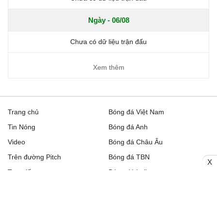
Ngày - 06/08
Chưa có dữ liệu trận đấu
Xem thêm
Trang chủ
Bóng đá Việt Nam
Tin Nóng
Bóng đá Anh
Video
Bóng đá Châu Âu
Trên đường Pitch
Bóng đá TBN
X
Trực tiếp
Bóng đá Italia
Bình luận
Lịch thi đấu bóng đá hôm nay
Nhận định bóng đá
Kết quả bóng đá