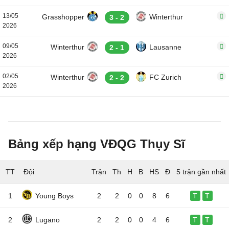
13/05
Grasshopper
Winterthur
3 - 2
2026
09/05
Winterthur
Lausanne
2 - 1
2026
02/05
Winterthur
FC Zurich
2 - 2
2026
Bảng xếp hạng VĐQG Thụy Sĩ
TT
Đội
5 trận gần nhất
1
Young Boys
2
2
0
0
8
6
T
T
2
Lugano
2
2
0
0
4
6
T
T