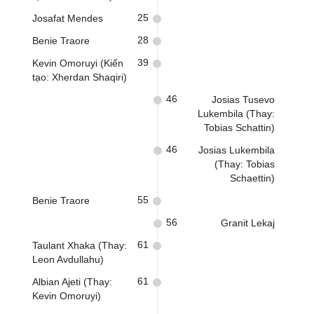
25
Josafat Mendes
28
Benie Traore
39
Kevin Omoruyi (Kiến
tạo: Xherdan Shaqiri)
46
Josias Tusevo
Lukembila (Thay:
Tobias Schattin)
46
Josias Lukembila
(Thay: Tobias
Schaettin)
55
Benie Traore
56
Granit Lekaj
61
Taulant Xhaka (Thay:
Leon Avdullahu)
61
Albian Ajeti (Thay:
Kevin Omoruyi)