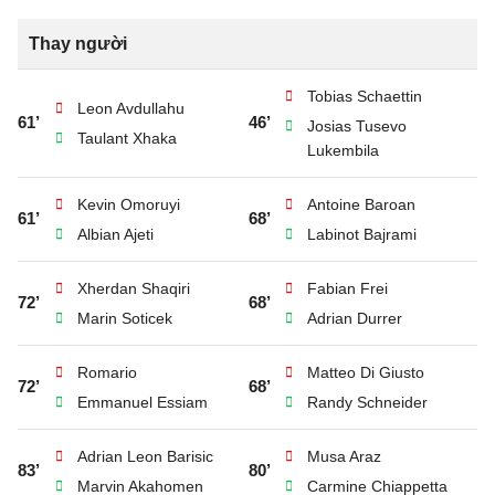
Thay người
Tobias Schaettin
Leon Avdullahu
61’
46’
Josias Tusevo
Taulant Xhaka
Lukembila
Kevin Omoruyi
Antoine Baroan
61’
68’
Albian Ajeti
Labinot Bajrami
Xherdan Shaqiri
Fabian Frei
72’
68’
Marin Soticek
Adrian Durrer
Romario
Matteo Di Giusto
72’
68’
Emmanuel Essiam
Randy Schneider
Adrian Leon Barisic
Musa Araz
83’
80’
Marvin Akahomen
Carmine Chiappetta