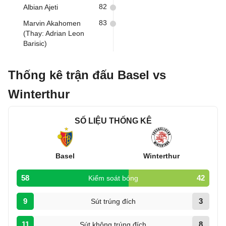
82
Albian Ajeti
83
Marvin Akahomen
(Thay: Adrian Leon
Barisic)
Thống kê trận đấu Basel vs
Winterthur
SỐ LIỆU THỐNG KÊ
Basel
Winterthur
58
42
Kiểm soát bóng
9
3
Sút trúng đích
11
8
Sút không trúng đích