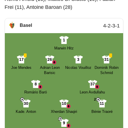
Frei (11), Antoine Baroan (28)
Basel
4-2-3-1
1
Marwin Hitz
17
26
3
31
Joe Mendes
Adrian Leon
Nicolas Vouilloz
Dominik Robin
Barisic
Schmid
8
37
Romário Baró
Leon Avdullahu
2
30
10
11
Kade. Anton
Xherdan Shaqiri
Bénie Traoré
9