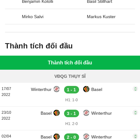
Benjamin Kololli
Basil Stillhart
Mirko Salvi
Markus Kuster
Thành tích đối đầu
Thành tích đối đầu
VĐQG THỤY SĨ
17/07
Winterthur
Basel
1 - 1
2022
H1: 1-0
23/10
Basel
Winterthur
3 - 1
2022
H1: 2-0
02/04
Basel
Winterthur
2 - 0