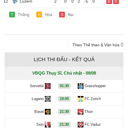
12
Luzern
2
0
0
2
-5
0
B
B
T
Thắng
H
Hòa
B
Bại
Theo Thể thao & Văn hóa
LỊCH THI ĐẤU - KẾT QUẢ
VĐQG Thụy Sĩ, Chủ nhật - 09/08
Servette
01:30
Grasshopper
Lugano
19:00
FC Zurich
Basel
21:30
Thun
Sion
21:30
FC Vaduz