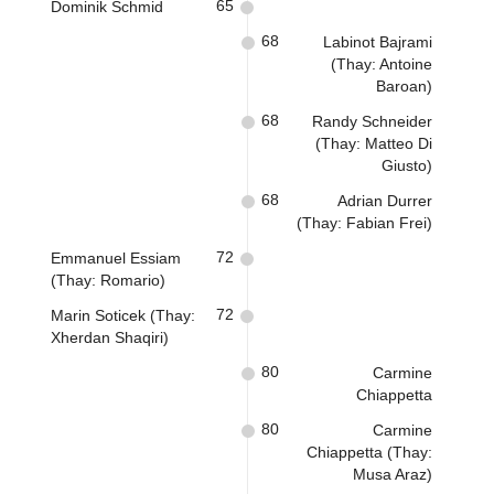
65
Dominik Schmid
68
Labinot Bajrami
(Thay: Antoine
Baroan)
68
Randy Schneider
(Thay: Matteo Di
Giusto)
68
Adrian Durrer
(Thay: Fabian Frei)
72
Emmanuel Essiam
(Thay: Romario)
72
Marin Soticek (Thay:
Xherdan Shaqiri)
80
Carmine
Chiappetta
80
Carmine
Chiappetta (Thay:
Musa Araz)