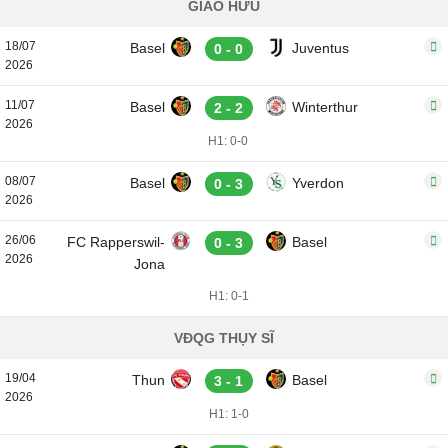
GIAO HỮU
18/07
Basel
Juventus
0 - 0
2026
11/07
Basel
Winterthur
2 - 2
2026
H1: 0-0
08/07
Basel
Yverdon
0 - 3
2026
26/06
FC Rapperswil-
Basel
0 - 3
2026
Jona
H1: 0-1
VĐQG THỤY SĨ
19/04
Thun
Basel
3 - 1
2026
H1: 1-0