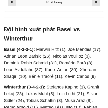
0
0
Phát bóng
Đội hình xuất phát Basel vs
Winterthur
Basel (4-2-3-1):
Marwin Hitz (1), Joe Mendes (17),
Adrian Leon Barisic (26), Nicolas Vouilloz (3),
Dominik Robin Schmid (31), Romário Baró (8),
Leon Avdullahu (37), Kade. Anton (30), Xherdan
Shaqiri (10), Bénie Traoré (11), Kevin Carlos (9)
Winterthur (3-4-2-1):
Stefanos Kapino (1), Granit
Lekaj (23), Lukas Muhl (5), Loic Luthi (21), Silvan
Sidler (24), Tobias Schattin (3), Musa Araz (8),
Remo Arnold (16), Matteo Di Giusto (10), Fabian