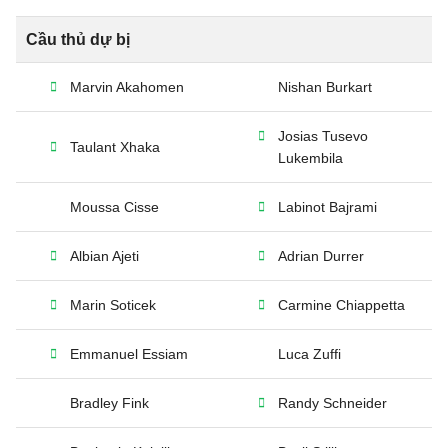
Cầu thủ dự bị
Marvin Akahomen
Nishan Burkart
Josias Tusevo
Taulant Xhaka
Lukembila
Moussa Cisse
Labinot Bajrami
Albian Ajeti
Adrian Durrer
Marin Soticek
Carmine Chiappetta
Emmanuel Essiam
Luca Zuffi
Bradley Fink
Randy Schneider