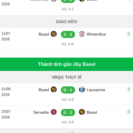
2026
H1: 0-1
GIAO HỮU
11/07
Basel
Winterthur
2 - 2
2026
H1: 0-0
Thành tích gần đây Basel
VĐQG THỤY SĨ
01/08
Basel
Lausanne
0 - 1
2026
H1: 0-0
25/07
Servette
Basel
0 - 1
2026
H1: 0-0