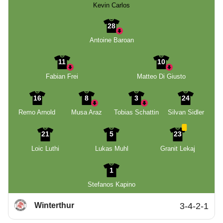
Kevin Carlos
28
Antoine Baroan
11
10
Fabian Frei
Matteo Di Giusto
16
8
3
24
Remo Arnold
Musa Araz
Tobias Schattin
Silvan Sidler
21
5
23
Loic Luthi
Lukas Muhl
Granit Lekaj
1
Stefanos Kapino
Winterthur
3-4-2-1