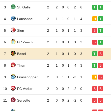
3
St. Gallen
2
2
0
0
2
6
T
T
4
Lausanne
2
1
1
0
1
4
H
T
5
Sion
2
1
0
1
1
3
B
T
6
FC Zurich
2
1
0
1
0
3
B
T
7
Basel
2
1
0
1
0
3
T
B
8
Thun
2
1
0
1
-4
3
T
B
9
Grasshopper
2
0
1
1
-3
1
H
B
10
FC Vaduz
2
0
0
2
-2
0
B
B
11
Servette
2
0
0
2
-2
0
B
B