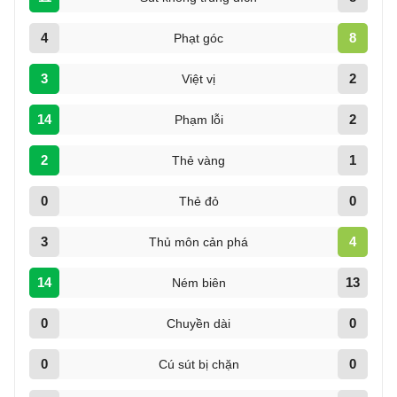
4
8
Phạt góc
3
2
Việt vị
14
2
Phạm lỗi
2
1
Thẻ vàng
0
0
Thẻ đỏ
3
4
Thủ môn cản phá
14
13
Ném biên
0
0
Chuyền dài
0
0
Cú sút bị chặn