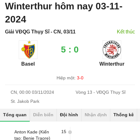
Winterthur hôm nay 03-11-
2024
Giải VĐQG Thụy Sĩ - CN, 03/11
Kết thúc
5 : 0
Basel
Winterthur
Hiệp một:
3-0
CN, 00:00 03/11/2024
Vòng 13 - VĐQG Thụy Sĩ
St. Jakob Park
Tổng quan
Diễn biến
Đội hình
Nhận định
Thống kê
15
Anton Kade (Kiến
tạo: Benie Traore)