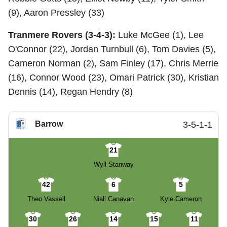
(9), Aaron Pressley (33)
Tranmere Rovers (3-4-3):
Luke McGee (1), Lee
O'Connor (22), Jordan Turnbull (6), Tom Davies (5),
Cameron Norman (2), Sam Finley (17), Chris Merrie
(16), Connor Wood (23), Omari Patrick (30), Kristian
Dennis (14), Regan Hendry (8)
Barrow
3-5-1-1
21
Wyll Stanway
42
6
5
Theo Vassell
Niall Canavan
Kyle Cameron
30
26
14
15
11