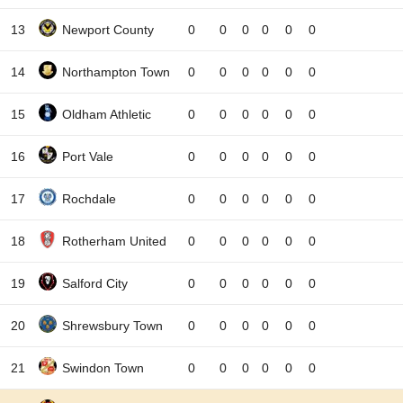
13
Newport County
0
0
0
0
0
0
14
Northampton Town
0
0
0
0
0
0
15
Oldham Athletic
0
0
0
0
0
0
16
Port Vale
0
0
0
0
0
0
17
Rochdale
0
0
0
0
0
0
18
Rotherham United
0
0
0
0
0
0
19
Salford City
0
0
0
0
0
0
20
Shrewsbury Town
0
0
0
0
0
0
21
Swindon Town
0
0
0
0
0
0