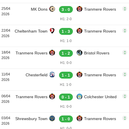
25/04
MK Dons
Tranmere Rovers
3 - 0
2026
H1: 2-0
22/04
Cheltenham Town
Tranmere Rovers
1 - 3
2026
H1: 1-0
18/04
Tranmere Rovers
Bristol Rovers
1 - 2
2026
H1: 0-0
11/04
Chesterfield
Tranmere Rovers
1 - 1
2026
H1: 1-0
06/04
Tranmere Rovers
Colchester United
0 - 1
2026
H1: 0-0
03/04
Shrewsbury Town
Tranmere Rovers
1 - 0
2026
H1: 0-0