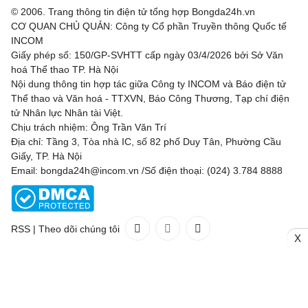
© 2006. Trang thông tin điện tử tổng hợp Bongda24h.vn
CƠ QUAN CHỦ QUẢN: Công ty Cổ phần Truyền thông Quốc tế
INCOM
Giấy phép số: 150/GP-SVHTT cấp ngày 03/4/2026 bởi Sở Văn
hoá Thể thao TP. Hà Nội
Nội dung thông tin hợp tác giữa Công ty INCOM và Báo điện tử
Thể thao và Văn hoá - TTXVN, Báo Công Thương, Tạp chí điện
tử Nhân lực Nhân tài Việt.
Chịu trách nhiệm: Ông Trần Văn Trí
Địa chỉ: Tầng 3, Tòa nhà IC, số 82 phố Duy Tân, Phường Cầu
Giấy, TP. Hà Nội
Email: bongda24h@incom.vn /Số điện thoại: (024) 3.784 8888
RSS
|
Theo dõi chúng tôi
X
Liên hệ
Quảng cáo
(024) 3.784 8888
Toàn bộ bản quyền thuộc
Bongda24h.vn