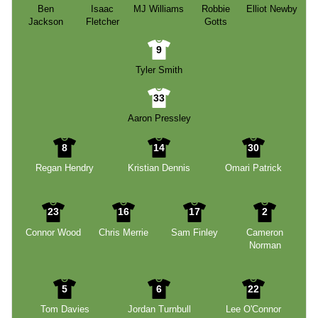
Ben
Isaac
MJ Williams
Robbie
Elliot Newby
Jackson
Fletcher
Gotts
9
Tyler Smith
33
Aaron Pressley
8
14
30
Regan Hendry
Kristian Dennis
Omari Patrick
23
16
17
2
Connor Wood
Chris Merrie
Sam Finley
Cameron
Norman
5
6
22
Tom Davies
Jordan Turnbull
Lee O'Connor