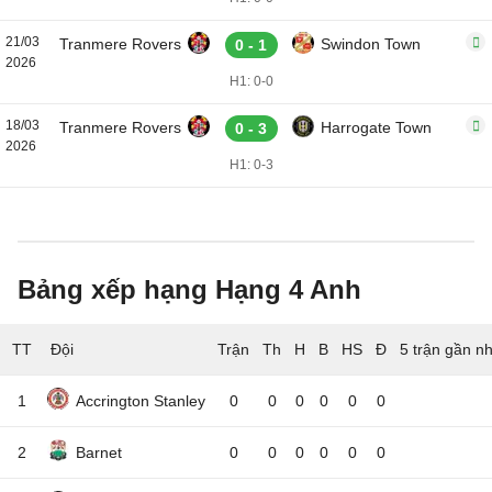
21/03
Tranmere Rovers
Swindon Town
0 - 1
2026
H1: 0-0
18/03
Tranmere Rovers
Harrogate Town
0 - 3
2026
H1: 0-3
Bảng xếp hạng Hạng 4 Anh
TT
Đội
5 trận gần n
1
Accrington Stanley
0
0
0
0
0
0
2
Barnet
0
0
0
0
0
0