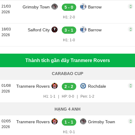
21/03
Grimsby Town
Barrow
5 - 0
2026
H1: 2-0
18/03
Salford City
Barrow
3 - 1
2026
H1: 1-0
Thành tích gần đây Tranmere Rovers
CARABAO CUP
01/08
Tranmere Rovers
Rochdale
2 - 2
2026
H1: 1-1
|
HP: 0-0
|
Pen: 1-2
HẠNG 4 ANH
02/05
Tranmere Rovers
Grimsby Town
1 - 1
2026
H1: 0-1