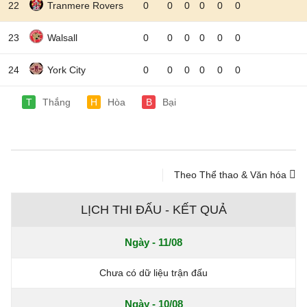
22
Tranmere Rovers
0
0
0
0
0
0
23
Walsall
0
0
0
0
0
0
24
York City
0
0
0
0
0
0
T
Thắng
H
Hòa
B
Bại
Theo Thể thao & Văn hóa
LỊCH THI ĐẤU - KẾT QUẢ
Ngày - 11/08
Chưa có dữ liệu trận đấu
Ngày - 10/08