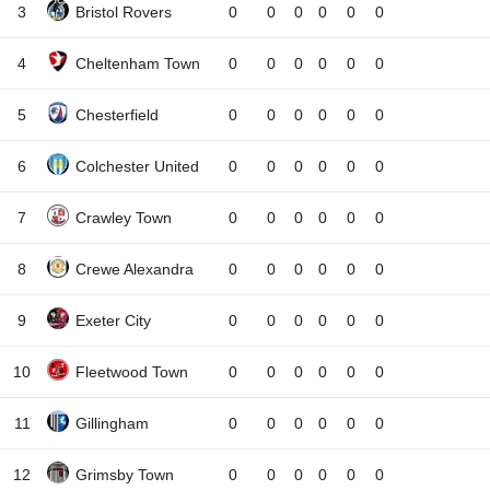
3
Bristol Rovers
0
0
0
0
0
0
4
Cheltenham Town
0
0
0
0
0
0
5
Chesterfield
0
0
0
0
0
0
6
Colchester United
0
0
0
0
0
0
7
Crawley Town
0
0
0
0
0
0
8
Crewe Alexandra
0
0
0
0
0
0
9
Exeter City
0
0
0
0
0
0
10
Fleetwood Town
0
0
0
0
0
0
11
Gillingham
0
0
0
0
0
0
12
Grimsby Town
0
0
0
0
0
0