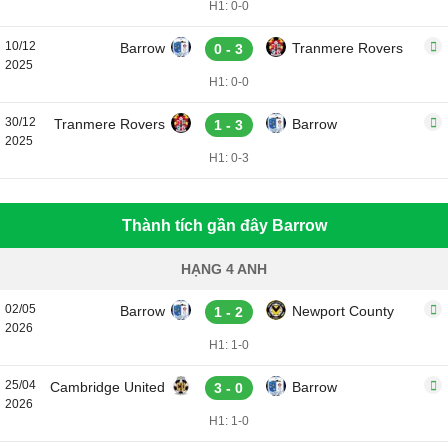
H1: 0-0
10/12
Barrow
Tranmere Rovers
0 - 3
2025
H1: 0-0
30/12
Tranmere Rovers
Barrow
1 - 3
2025
H1: 0-3
Thành tích gần đây Barrow
HẠNG 4 ANH
02/05
Barrow
Newport County
1 - 2
2026
H1: 1-0
25/04
Cambridge United
Barrow
3 - 0
2026
H1: 1-0