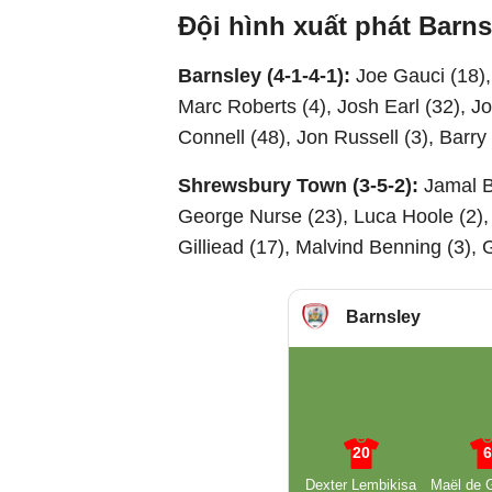
Đội hình xuất phát Barn
Barnsley (4-1-4-1):
Joe Gauci (18),
Marc Roberts (4), Josh Earl (32), J
Connell (48), Jon Russell (3), Barry
Shrewsbury Town (3-5-2):
Jamal B
George Nurse (23), Luca Hoole (2), 
Gilliead (17), Malvind Benning (3),
Barnsley
20
Dexter Lembikisa
Maël de 