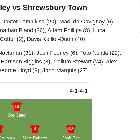
sley vs Shrewsbury Town
 Dexter Lembikisa (20), Maël de Gevigney (6),
onathan Bland (30), Adam Phillips (8), Luca
 Cotter (2), Davis Keillor-Dunn (40)
lackman (31), Josh Feeney (6), Toto Nsiala (22),
Harrison Biggins (8), Callum Stewart (24), Alex
 George Lloyd (9), John Marquis (27)
4-1-4-1
18
Joe Gauci
6
4
32
Gevigney
Marc Roberts
Josh Earl