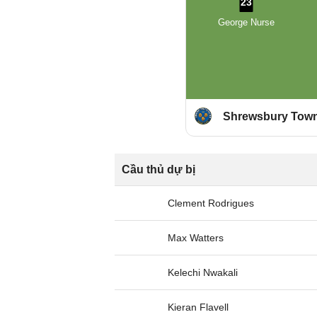
23
George Nurse
Shrewsbury Tow
Cầu thủ dự bị
Clement Rodrigues
Max Watters
Kelechi Nwakali
Kieran Flavell