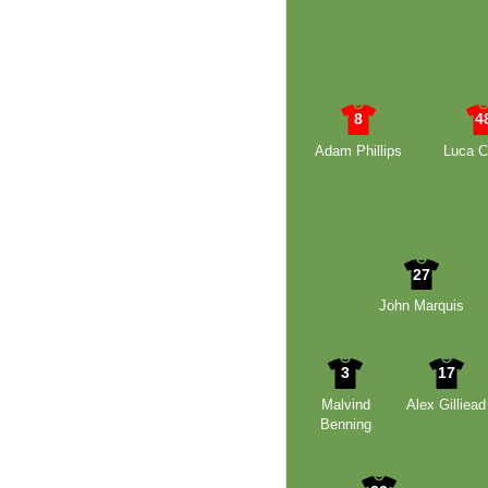
8
4
Adam Phillips
Luca C
27
John Marquis
3
17
Malvind
Alex Gilliead
Benning