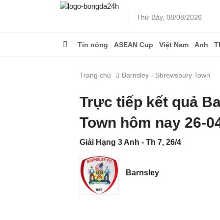
Thứ Bảy, 08/08/2026
Tin nóng
ASEAN Cup
Việt Nam
Anh
T
Trang chủ
Barnsley - Shrewsbury Town
Trực tiếp kết quả B
Town hôm nay 26-0
Giải Hạng 3 Anh - Th 7, 26/4
Barnsley