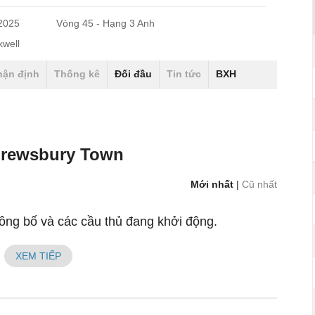
/2025
Vòng 45 - Hạng 3 Anh
well
hận định
Thống kê
Đối đầu
Tin tức
BXH
Shrewsbury Town
Mới nhất
|
Cũ nhất
ông bố và các cầu thủ đang khởi động.
XEM TIẾP