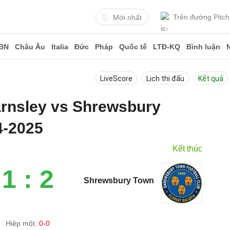
Trên đường Pitch
Mới nhất
BN
Châu Âu
Italia
Đức
Pháp
Quốc tế
LTĐ-KQ
Bình luận
LiveScore
Lịch thi đấu
Kết quả
arnsley vs Shrewsbury
4-2025
Kết thúc
1 : 2
Shrewsbury Town
Hiệp một:
0-0