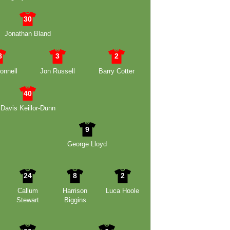
30
Jonathan Bland
8
3
2
onnell
Jon Russell
Barry Cotter
40
Davis Keillor-Dunn
9
George Lloyd
24
8
2
Callum
Harrison
Luca Hoole
Stewart
Biggins