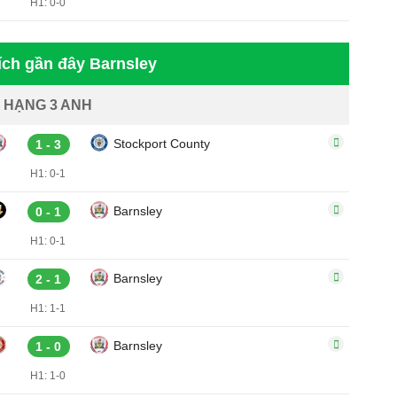
H1: 0-0
ích gần đây Barnsley
HẠNG 3 ANH
Stockport County
1 - 3
H1: 0-1
Barnsley
0 - 1
H1: 0-1
Barnsley
2 - 1
H1: 1-1
Barnsley
1 - 0
H1: 1-0