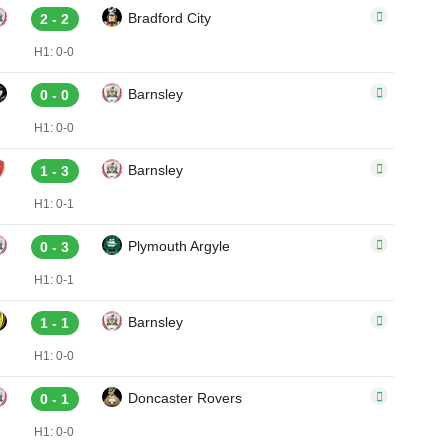
Bradford City
2 - 2
H1: 0-0
Barnsley
0 - 0
H1: 0-0
Barnsley
1 - 3
H1: 0-1
Plymouth Argyle
0 - 3
H1: 0-1
Barnsley
1 - 1
H1: 0-0
Doncaster Rovers
0 - 1
H1: 0-0