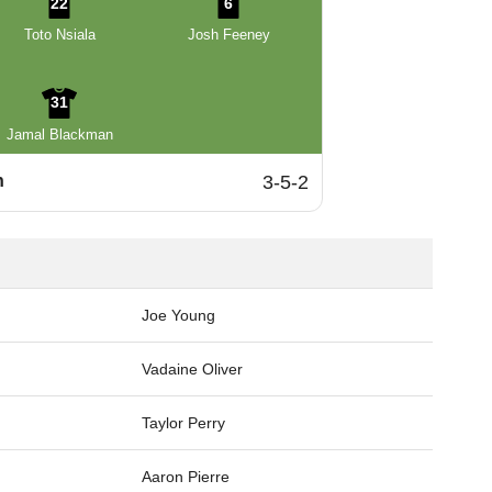
22
6
Toto Nsiala
Josh Feeney
31
Jamal Blackman
n
3-5-2
Joe Young
Vadaine Oliver
Taylor Perry
Aaron Pierre