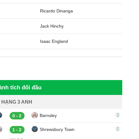
Ricardo Dinanga
Jack Hinchy
Isaac England
ành tích đối đầu
HẠNG 3 ANH
Barnsley
0 - 2
Shrewsbury Town
1 - 2