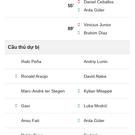
Daniel Ceballos
55’
Arda Güler
Vinicius Junior
89’
Brahim Díaz
Cầu thủ dự bị
Iñaki Peña
Andriy Lunin
Ronald Araújo
David Alaba
Marc-André ter Stegen
Kylian Mbappé
Gavi
Luka Modrić
Ansu Fati
Arda Güler