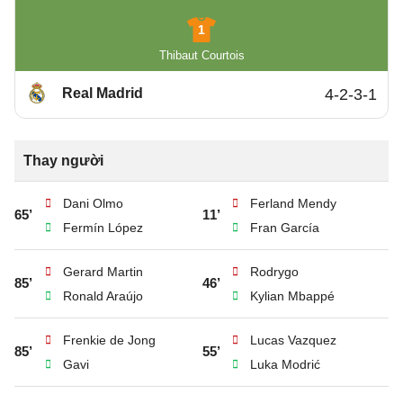
1
Thibaut Courtois
Real Madrid
4-2-3-1
Thay người
Dani Olmo
Ferland Mendy
65’
11’
Fermín López
Fran García
Gerard Martin
Rodrygo
85’
46’
Ronald Araújo
Kylian Mbappé
Frenkie de Jong
Lucas Vazquez
85’
55’
Gavi
Luka Modrić