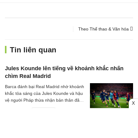
Theo Thể thao & Văn hóa
Tin liên quan
Jules Kounde lên tiếng về khoảnh khắc nhấn
chìm Real Madrid
Barca đánh bại Real Madrid nhờ khoảnh
khắc tỏa sáng của Jules Kounde và hậu
vệ người Pháp thừa nhận bản thân đã
X
liều lĩnh trong pha bóng ấy.
27/04/2025
Real Madrid
Ferran Torres: Con cá mập săn mồi