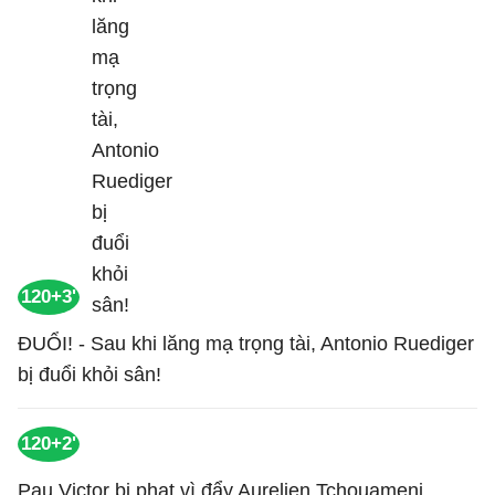
120+3'
ĐUỔI! - Sau khi lăng mạ trọng tài, Antonio Ruediger
bị đuổi khỏi sân!
120+2'
Pau Victor bị phạt vì đẩy Aurelien Tchouameni.