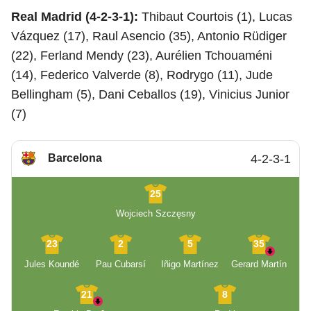
Real Madrid (4-2-3-1):
Thibaut Courtois (1), Lucas
Vázquez (17), Raul Asencio (35), Antonio Rüdiger
(22), Ferland Mendy (23), Aurélien Tchouaméni
(14), Federico Valverde (8), Rodrygo (11), Jude
Bellingham (5), Dani Ceballos (19), Vinicius Junior
(7)
Barcelona
4-2-3-1
25
Wojciech Szczęsny
23
2
5
35
Jules Koundé
Pau Cubarsí
Iñigo Martínez
Gerard Martín
21
8