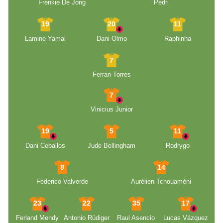
Frenkie De Jong
Pedri
19
20
11
Lamine Yamal
Dani Olmo
Raphinha
7
Ferran Torres
7
Vinicius Junior
19
5
11
Dani Ceballos
Jude Bellingham
Rodrygo
8
14
Federico Valverde
Aurélien Tchouaméni
23
22
35
17
Ferland Mendy
Antonio Rüdiger
Raul Asencio
Lucas Vázquez