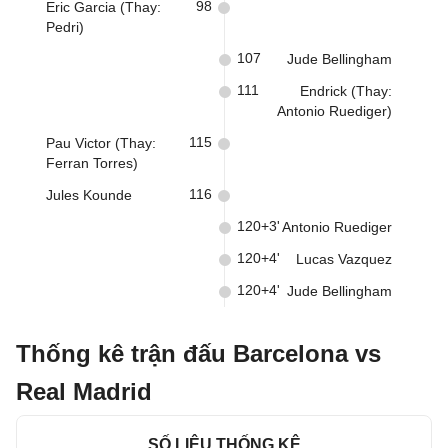
98
Eric Garcia (Thay:
Pedri)
107
Jude Bellingham
111
Endrick (Thay:
Antonio Ruediger)
115
Pau Victor (Thay:
Ferran Torres)
116
Jules Kounde
120+3'
Antonio Ruediger
120+4'
Lucas Vazquez
120+4'
Jude Bellingham
Thống kê trận đấu Barcelona vs
Real Madrid
SỐ LIỆU THỐNG KÊ