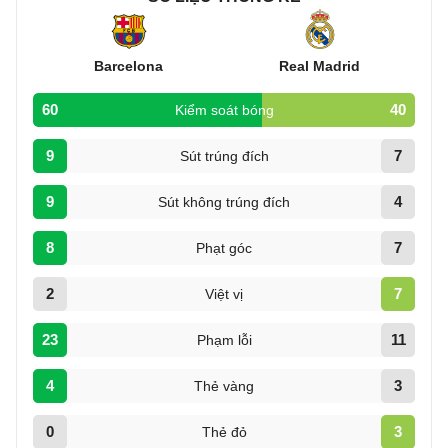
Barcelona
Real Madrid
60
40
Kiểm soát bóng
9
7
Sút trúng đích
9
4
Sút không trúng đích
8
7
Phạt góc
2
7
Việt vị
23
11
Phạm lỗi
4
3
Thẻ vàng
0
3
Thẻ đỏ