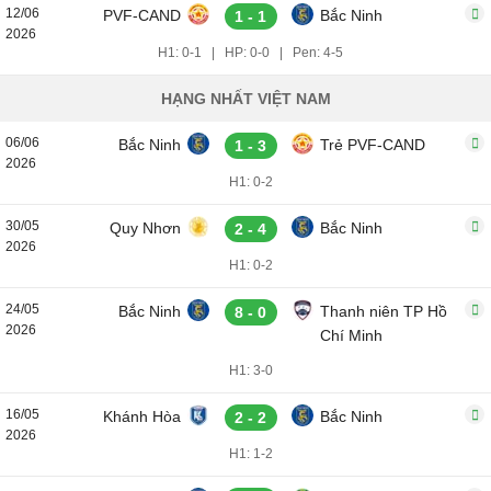
12/06
PVF-CAND
Bắc Ninh
1 - 1
2026
H1: 0-1
|
HP: 0-0
|
Pen: 4-5
HẠNG NHẤT VIỆT NAM
06/06
Bắc Ninh
Trẻ PVF-CAND
1 - 3
2026
H1: 0-2
30/05
Quy Nhơn
Bắc Ninh
2 - 4
2026
H1: 0-2
24/05
Bắc Ninh
Thanh niên TP Hồ
8 - 0
2026
Chí Minh
H1: 3-0
16/05
Khánh Hòa
Bắc Ninh
2 - 2
2026
H1: 1-2