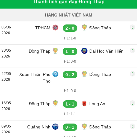
Thành tích gần đây Đồng Tháp
HẠNG NHẤT VIỆT NAM
06/06
TPHCM
Đồng Tháp
2 - 0
2026
H1: 1-0
30/05
Đồng Tháp
Đại Học Văn Hiến
1 - 0
2026
H1: 0-0
22/05
Xuân Thiện Phú
Đồng Tháp
0 - 2
2026
Thọ
H1: 0-0
16/05
Đồng Tháp
Long An
1 - 1
2026
H1: 1-1
09/05
Quảng Ninh
Đồng Tháp
0 - 1
2026