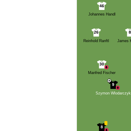
46
Johannes Handl
26
Reinhold Ranftl
James H
30
Manfred Fischer
9
Szymon Wlodarczyk
8