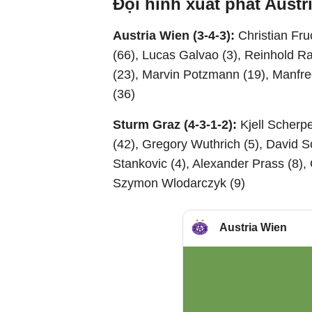
Đội hình xuất phát Austr
Austria Wien (3-4-3):
Christian Fru
(66), Lucas Galvao (3), Reinhold Ra
(23), Marvin Potzmann (19), Manfred
(36)
Sturm Graz (4-3-1-2):
Kjell Scherp
(42), Gregory Wuthrich (5), David S
Stankovic (4), Alexander Prass (8), O
Szymon Wlodarczyk (9)
Austria Wien