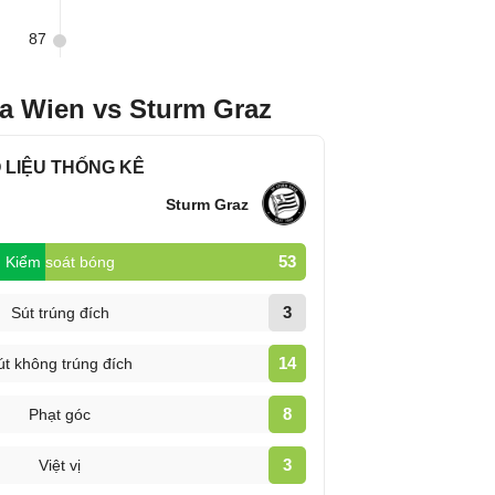
87
ia Wien vs Sturm Graz
 LIỆU THỐNG KÊ
Sturm Graz
53
Kiểm soát bóng
3
Sút trúng đích
14
út không trúng đích
8
Phạt góc
3
Việt vị