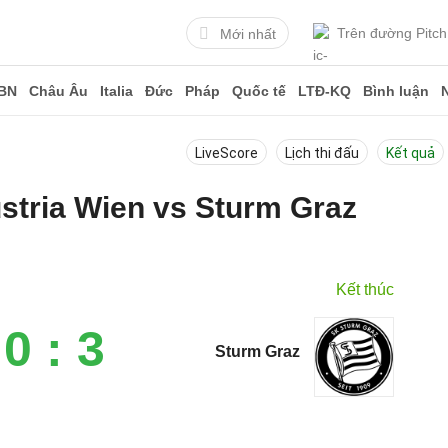
Trên đường Pitch
Mới nhất
BN
Châu Âu
Italia
Đức
Pháp
Quốc tế
LTĐ-KQ
Bình luận
LiveScore
Lịch thi đấu
Kết quả
ustria Wien vs Sturm Graz
3
Kết thúc
0 : 3
Sturm Graz