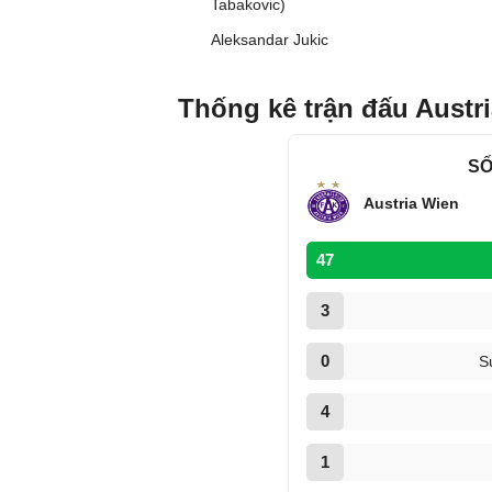
Tabakovic)
Aleksandar Jukic
Thống kê trận đấu Austr
SỐ
Austria Wien
47
3
0
S
4
1