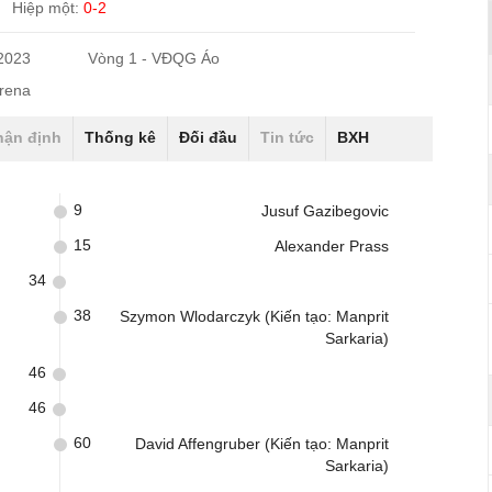
Hiệp một:
0-2
/2023
Vòng 1 - VĐQG Áo
Arena
hận định
Thống kê
Đối đầu
Tin tức
BXH
9
Jusuf Gazibegovic
15
Alexander Prass
34
38
Szymon Wlodarczyk (Kiến tạo: Manprit
Sarkaria)
46
46
60
David Affengruber (Kiến tạo: Manprit
Sarkaria)