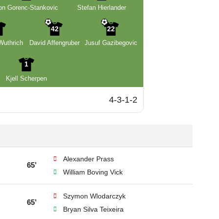
on Gorenc-Stankovic
Stefan Hierlander
5
42
22
Wuthrich
David Affengruber
Jusuf Gazibegovic
1
Kjell Scherpen
4-3-1-2
Alexander Prass
65’
William Boving Vick
Szymon Wlodarczyk
65’
Bryan Silva Teixeira