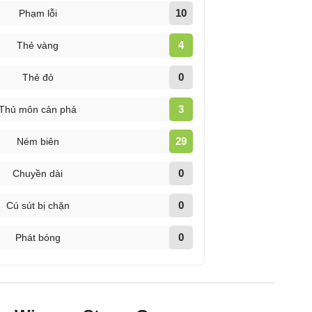
10
Phạm lỗi
4
Thẻ vàng
0
Thẻ đỏ
3
Thủ môn cản phá
29
Ném biên
0
Chuyền dài
0
Cú sút bị chặn
0
Phát bóng