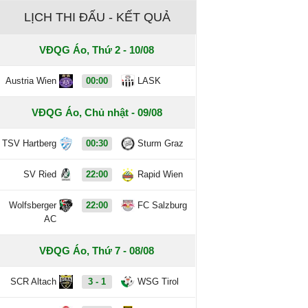
LỊCH THI ĐẤU - KẾT QUẢ
VĐQG Áo, Thứ 2 - 10/08
Austria Wien
00:00
LASK
VĐQG Áo, Chủ nhật - 09/08
TSV Hartberg
00:30
Sturm Graz
SV Ried
22:00
Rapid Wien
Wolfsberger
22:00
FC Salzburg
AC
VĐQG Áo, Thứ 7 - 08/08
SCR Altach
3 - 1
WSG Tirol