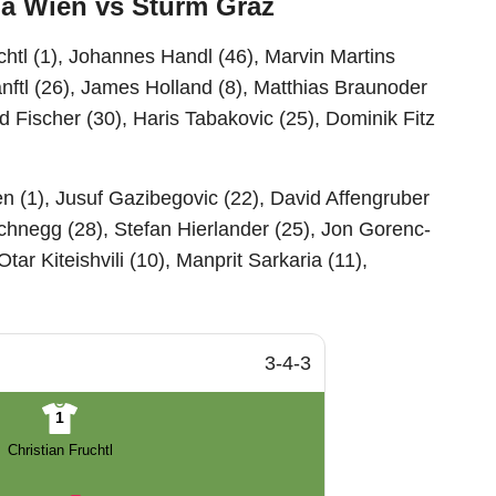
ia Wien vs Sturm Graz
chtl (1), Johannes Handl (46), Marvin Martins
nftl (26), James Holland (8), Matthias Braunoder
 Fischer (30), Haris Tabakovic (25), Dominik Fitz
en (1), Jusuf Gazibegovic (22), David Affengruber
chnegg (28), Stefan Hierlander (25), Jon Gorenc-
tar Kiteishvili (10), Manprit Sarkaria (11),
3-4-3
1
Christian Fruchtl