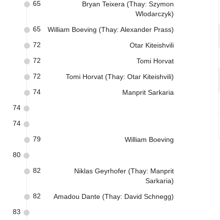
65
Bryan Teixera (Thay: Szymon
Wlodarczyk)
65
William Boeving (Thay: Alexander Prass)
72
Otar Kiteishvili
72
Tomi Horvat
72
Tomi Horvat (Thay: Otar Kiteishvili)
74
Manprit Sarkaria
74
74
79
William Boeving
80
82
Niklas Geyrhofer (Thay: Manprit
Sarkaria)
82
Amadou Dante (Thay: David Schnegg)
83