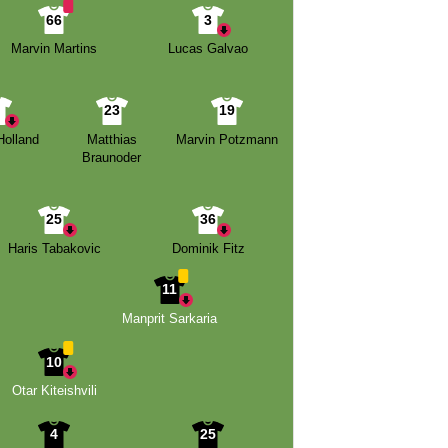
66
3
Marvin Martins
Lucas Galvao
8
23
19
olland
Matthias
Marvin Potzmann
Braunoder
25
36
Haris Tabakovic
Dominik Fitz
11
Manprit Sarkaria
10
Otar Kiteishvili
4
25