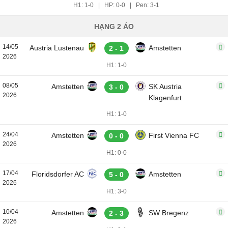
H1: 1-0
|
HP: 0-0
|
Pen: 3-1
HẠNG 2 ÁO
14/05
Austria Lustenau
Amstetten
2 - 1
2026
H1: 1-0
08/05
Amstetten
SK Austria
3 - 0
2026
Klagenfurt
H1: 1-0
24/04
Amstetten
First Vienna FC
0 - 0
2026
H1: 0-0
17/04
Floridsdorfer AC
Amstetten
5 - 0
2026
H1: 3-0
10/04
Amstetten
SW Bregenz
2 - 3
2026