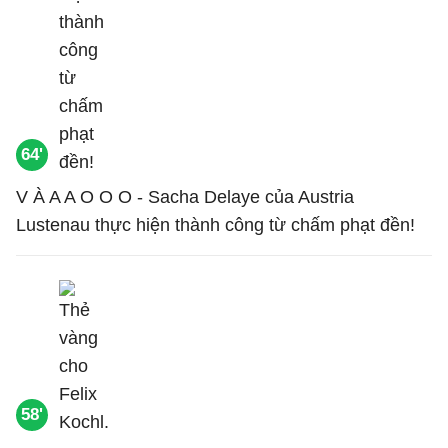
64'
V À A A O O O - Sacha Delaye của Austria
Lustenau thực hiện thành công từ chấm phạt đền!
58'