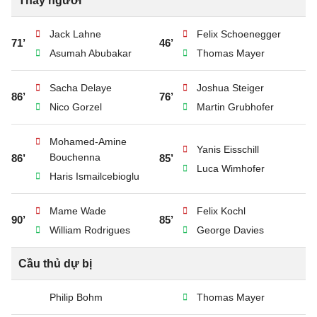
Thay người
Jack Lahne
Felix Schoenegger
71’
46’
Asumah Abubakar
Thomas Mayer
Sacha Delaye
Joshua Steiger
86’
76’
Nico Gorzel
Martin Grubhofer
Mohamed-Amine
Yanis Eisschill
Bouchenna
86’
85’
Luca Wimhofer
Haris Ismailcebioglu
Mame Wade
Felix Kochl
90’
85’
William Rodrigues
George Davies
Cầu thủ dự bị
Philip Bohm
Thomas Mayer