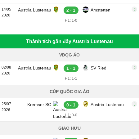
14/05
Austria Lustenau
Amstetten
2 - 1
2026
H1: 1-0
Thành tích gần đây Austria Lustenau
VĐQG ÁO
02/08
Austria Lustenau
SV Ried
1 - 1
2026
H1: 1-1
CÚP QUỐC GIA ÁO
25/07
Kremser SC
Austria Lustenau
0 - 1
2026
H1: 0-0
GIAO HỮU