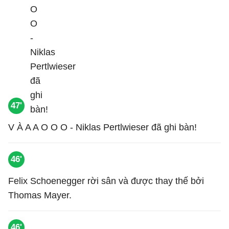
47'
V À A A O O O - Niklas Pertlwieser đã ghi bàn!
46'
Felix Schoenegger rời sân và được thay thế bởi
Thomas Mayer.
46'