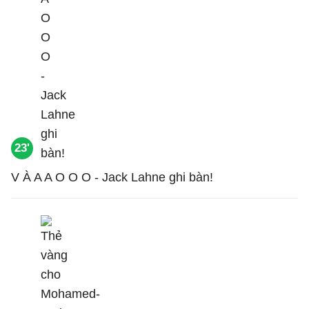
23'
V À A A O O O - Jack Lahne ghi bàn!