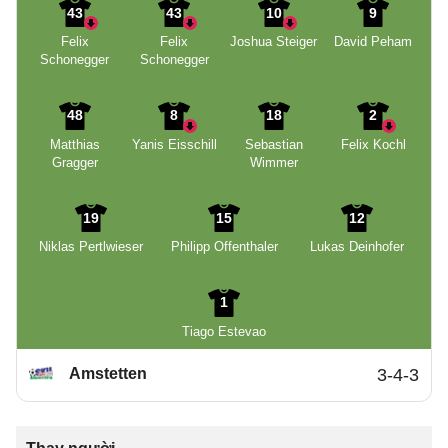
43
43
10
9
Felix
Felix
Joshua Steiger
David Peham
Schonegger
Schonegger
48
8
18
2
Matthias
Yanis Eisschill
Sebastian
Felix Kochl
Gragger
Wimmer
19
15
12
Niklas Pertlwieser
Philipp Offenthaler
Lukas Deinhofer
1
Tiago Estevao
Amstetten
3-4-3