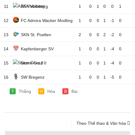
11
ASK Voitsberg
1
0
1
0
0
1
12
FC Admira Wacker Modling
1
0
0
1
-1
0
13
SKN St. Poelten
2
0
0
2
-2
0
14
Kapfenberger SV
1
0
0
1
-4
0
15
Sturm Graz II
1
0
0
1
-4
0
16
SW Bregenz
1
0
0
1
-5
0
T
Thắng
H
Hòa
B
Bại
Theo Thể thao & Văn hóa