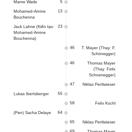
5
Mame Wade
13
Mohamed-Amine
Bouchenna
23
Jack Lahne (Kiến tạo:
Mohamed-Amine
Bouchenna)
46
T. Mayer (Thay: F.
Schönegger)
46
Thomas Mayer
(Thay: Felix
Schoenegger)
47
Niklas Pertlwieser
55
Lukas Ibertsberger
58
Felix Kochl
64
(Pen) Sacha Delaye
65
Niklas Pertlwieser
69
Thomas Mayer