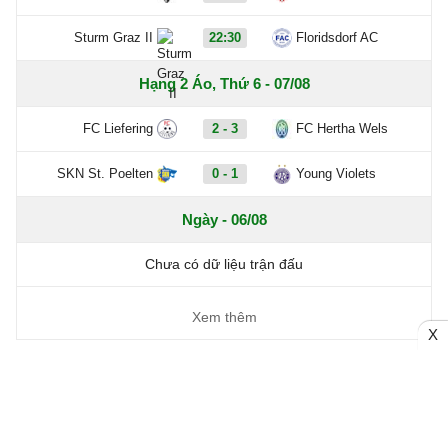
Sturm Graz II
22:30
Floridsdorf AC
Hạng 2 Áo, Thứ 6 - 07/08
FC Liefering
2 - 3
FC Hertha Wels
SKN St. Poelten
0 - 1
Young Violets
Ngày - 06/08
Chưa có dữ liệu trận đấu
Xem thêm
X
Trang chủ
Bóng đá Việt Nam
Tin Nóng
Bóng đá Anh