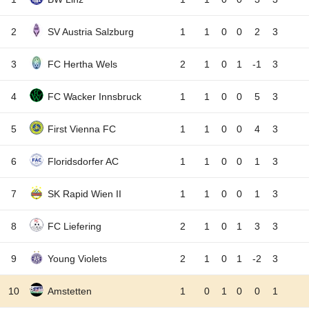
2
SV Austria Salzburg
1
1
0
0
2
3
3
FC Hertha Wels
2
1
0
1
-1
3
4
FC Wacker Innsbruck
1
1
0
0
5
3
5
First Vienna FC
1
1
0
0
4
3
6
Floridsdorfer AC
1
1
0
0
1
3
7
SK Rapid Wien II
1
1
0
0
1
3
8
FC Liefering
2
1
0
1
3
3
9
Young Violets
2
1
0
1
-2
3
10
Amstetten
1
0
1
0
0
1