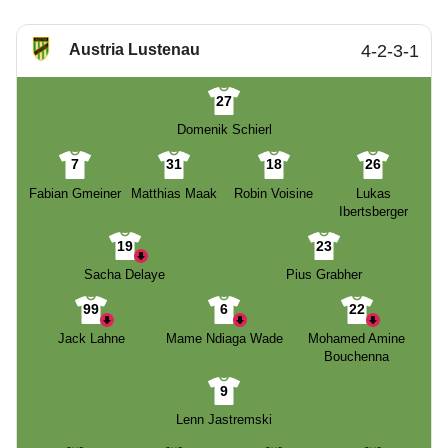
Austria Lustenau
4-2-3-1
27
Domenik Schierl
7
31
18
26
Fabian Gmeiner
Matthias Maak
Robin Voisine
Lukas
Ibertsberger
19
23
Sacha Delaye
Pius Grabher
99
6
22
Jack Lahne
Mame Ndiaga Wade
Mohamed Amine
Bouchenna
9
Lenn Jastremski