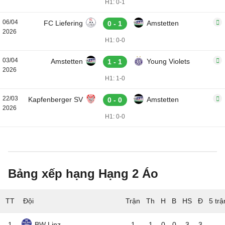
H1: 0-1
06/04
FC Liefering
Amstetten
0 - 1
2026
H1: 0-0
03/04
Amstetten
Young Violets
1 - 1
2026
H1: 1-0
22/03
Kapfenberger SV
Amstetten
0 - 0
2026
H1: 0-0
Bảng xếp hạng Hạng 2 Áo
TT
Đội
5 tr
1
BW Linz
1
1
0
0
3
3