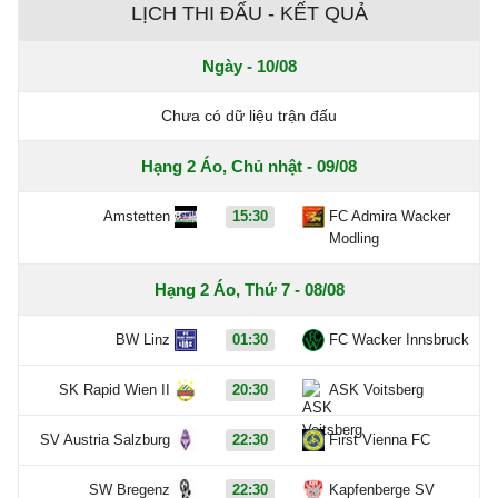
LỊCH THI ĐẤU - KẾT QUẢ
Ngày - 10/08
Chưa có dữ liệu trận đấu
Hạng 2 Áo, Chủ nhật - 09/08
Amstetten
15:30
FC Admira Wacker
Modling
Hạng 2 Áo, Thứ 7 - 08/08
BW Linz
01:30
FC Wacker Innsbruck
SK Rapid Wien II
20:30
ASK Voitsberg
SV Austria Salzburg
22:30
First Vienna FC
SW Bregenz
22:30
Kapfenberge SV