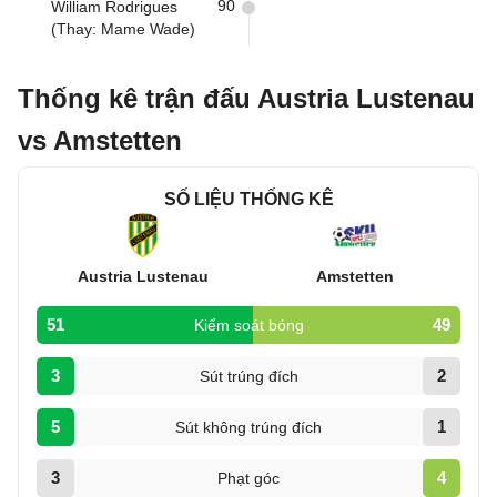
90
William Rodrigues
(Thay: Mame Wade)
Thống kê trận đấu Austria Lustenau
vs Amstetten
SỐ LIỆU THỐNG KÊ
Austria Lustenau
Amstetten
51
49
Kiểm soát bóng
3
2
Sút trúng đích
5
1
Sút không trúng đích
3
4
Phạt góc