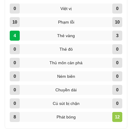
0
0
Việt vị
10
10
Phạm lỗi
4
3
Thẻ vàng
0
0
Thẻ đỏ
0
0
Thủ môn cản phá
0
0
Ném biên
0
0
Chuyền dài
0
0
Cú sút bị chặn
8
12
Phát bóng