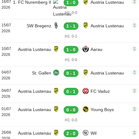
16/07
1. FC Nuremberg II
Austria Lustenau
1 - 0
2026
H1: 0-0
15/07
SW Bregenz
Austria Lustenau
1 - 1
2026
H1: 0-1
10/07
Austria Lustenau
Aarau
1 - 0
2026
H1: 0-0
04/07
St. Gallen
Austria Lustenau
0 - 1
2026
04/07
Austria Lustenau
FC Vaduz
0 - 1
2026
01/07
Austria Lustenau
Young Boys
0 - 0
2026
H1: 0-0
26/06
Austria Lustenau
Wil
2 - 0
2026