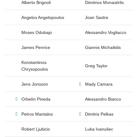
Alberto Brignoli
Dimitrios Monastirlis
Angelos Angelopoulos
Joan Sastre
Moses Odubajo
Alessandro Vogliacco
James Penrice
Giannis Michailidis
Konstantinos
Greg Taylor
Chrysopoulos
Jens Jonsson
Mady Camara
Orbelín Pineda
Alessandro Bianco
Petros Mantalos
Dimitris Pelkas
Robert Ljubicic
Luka Ivanušec