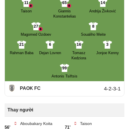
11
65
14
Taison
Giannis
Andrija Živković
Konstantelias
27
8
Magomed Ozdoev
Soualiho Meite
21
6
16
3
Rahman Baba
Dejan Lovren
Tomasz
Jonjoe Kenny
Kedziora
99
Antonis Tsiftsis
PAOK FC
4-2-3-1
Thay người
Aboubakary Koita
Taison
56’
71’