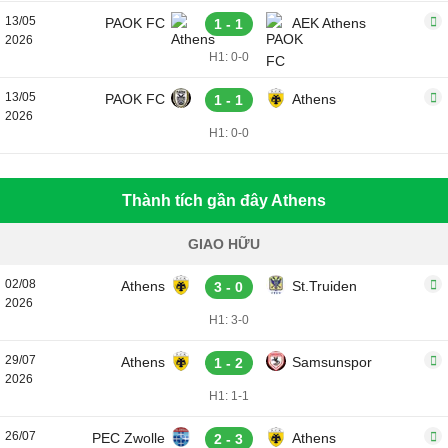
13/05
PAOK FC
AEK Athens
1 - 1
2026
H1: 0-0
13/05
PAOK FC
Athens
1 - 1
2026
H1: 0-0
Thành tích gần đây Athens
GIAO HỮU
02/08
Athens
St.Truiden
3 - 0
2026
H1: 3-0
29/07
Athens
Samsunspor
1 - 2
2026
H1: 1-1
26/07
PEC Zwolle
Athens
2 - 3