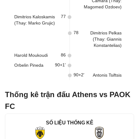
Camara (Thay:
Magomed Ozdoev)
77
Dimitrios Kaloskamis
(Thay: Marko Grujic)
78
Dimitrios Pelkas
(Thay: Giannis
Konstantelias)
86
Harold Moukoudi
90+1'
Orbelin Pineda
90+2'
Antonis Tsiftsis
Thống kê trận đấu Athens vs PAOK
FC
SỐ LIỆU THỐNG KÊ