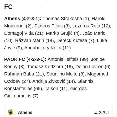
FC
Athens (4-2-3-1):
Thomas Strakosha (1), Harold
Moukoudi (2), Stavros Pilios (3), Lazaros Rota (12),
Domagoj Vida (21), Marko Grujić (4), João Mário
(10), Răzvan Marin (18), Dereck Kutesa (7), Luka
Jović (9), Aboubakary Koita (11)
PAOK FC (4-2-3-1):
Antonis Tsiftsis (99), Jonjoe
Kenny (3), Tomasz Kedziora (16), Dejan Lovren (6),
Rahman Baba (21), Soualiho Meite (8), Magomed
Ozdoev (27), Andrija Živković (14), Giannis
Konstantelias (65), Taison (11), Giorgos
Giakoumakis (7)
Athens
4-2-3-1