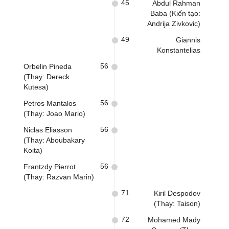
45
Abdul Rahman
Baba (Kiến tạo:
Andrija Zivkovic)
49
Giannis
Konstantelias
56
Orbelin Pineda
(Thay: Dereck
Kutesa)
56
Petros Mantalos
(Thay: Joao Mario)
56
Niclas Eliasson
(Thay: Aboubakary
Koita)
56
Frantzdy Pierrot
(Thay: Razvan Marin)
71
Kiril Despodov
(Thay: Taison)
72
Mohamed Mady