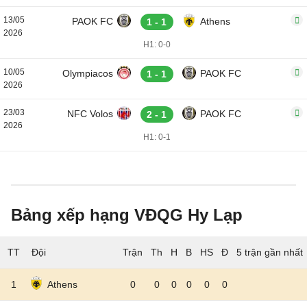
13/05
PAOK FC
Athens
1 - 1
2026
H1: 0-0
10/05
Olympiacos
PAOK FC
1 - 1
2026
23/03
NFC Volos
PAOK FC
2 - 1
2026
H1: 0-1
Bảng xếp hạng VĐQG Hy Lạp
TT
Đội
5 trận gần nhất
1
Athens
0
0
0
0
0
0