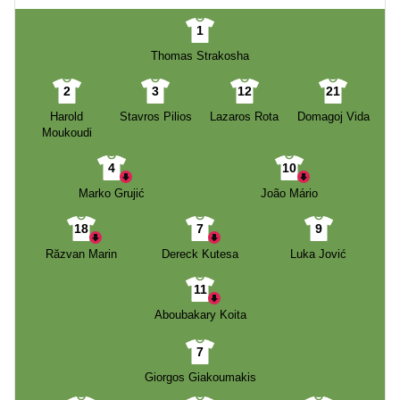
1
Thomas Strakosha
2
3
12
21
Harold
Stavros Pilios
Lazaros Rota
Domagoj Vida
Moukoudi
4
10
Marko Grujić
João Mário
18
7
9
Răzvan Marin
Dereck Kutesa
Luka Jović
11
Aboubakary Koita
7
Giorgos Giakoumakis