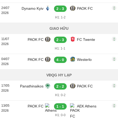
24/07
Dynamo Kyiv
PAOK FC
2 - 3
2026
H1: 1-2
GIAO HỮU
11/07
PAOK FC
FC Twente
2 - 3
2026
H1: 1-1
04/07
PAOK FC
Westerlo
4 - 0
2026
VĐQG HY LẠP
17/05
Panathinaikos
PAOK FC
2 - 2
2026
H1: 0-2
13/05
PAOK FC
AEK Athens
1 - 1
2026
H1: 0-0