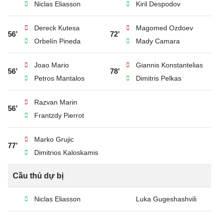
Niclas Eliasson
Kiril Despodov
Dereck Kutesa
Magomed Ozdoev
56’
72’
Orbelín Pineda
Mady Camara
Joao Mario
Giannis Konstantelias
56’
78’
Petros Mantalos
Dimitris Pelkas
Razvan Marin
56’
Frantzdy Pierrot
Marko Grujic
77’
Dimitrios Kaloskamis
Cầu thủ dự bị
Niclas Eliasson
Luka Gugeshashvili