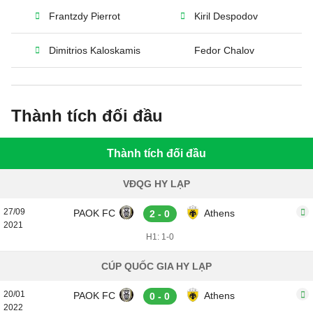
Frantzdy Pierrot
Kiril Despodov
Dimitrios Kaloskamis
Fedor Chalov
Thành tích đối đầu
Thành tích đối đầu
VĐQG HY LẠP
27/09
PAOK FC
Athens
2 - 0
2021
H1: 1-0
CÚP QUỐC GIA HY LẠP
20/01
PAOK FC
Athens
0 - 0
2022