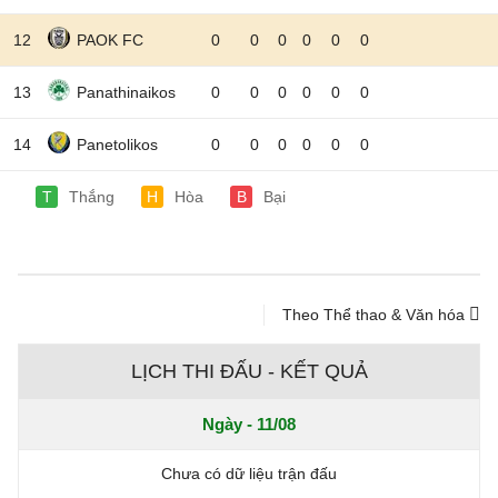
12
PAOK FC
0
0
0
0
0
0
13
Panathinaikos
0
0
0
0
0
0
14
Panetolikos
0
0
0
0
0
0
T
Thắng
H
Hòa
B
Bại
Theo Thể thao & Văn hóa
LỊCH THI ĐẤU - KẾT QUẢ
Ngày - 11/08
Chưa có dữ liệu trận đấu