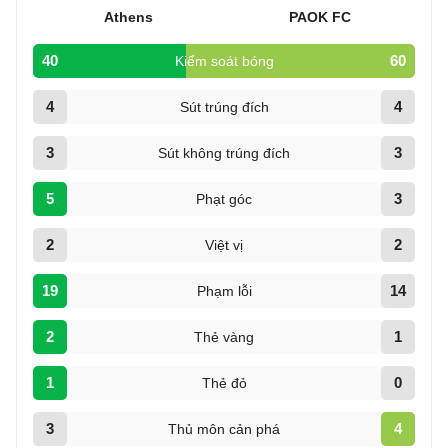
Athens
PAOK FC
40
60
Kiểm soát bóng
4
4
Sút trúng đích
3
3
Sút không trúng đích
5
3
Phạt góc
2
2
Việt vị
19
14
Phạm lỗi
2
1
Thẻ vàng
1
0
Thẻ đỏ
3
4
Thủ môn cản phá