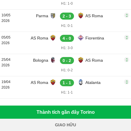
H1: 1-0
10/05
Parma
AS Roma
2 - 3
2026
H1: 0-1
05/05
AS Roma
Fiorentina
4 - 0
2026
H1: 3-0
25/04
Bologna
AS Roma
0 - 2
2026
H1: 0-2
19/04
AS Roma
Atalanta
1 - 1
2026
H1: 1-1
Thành tích gần đây Torino
GIAO HỮU