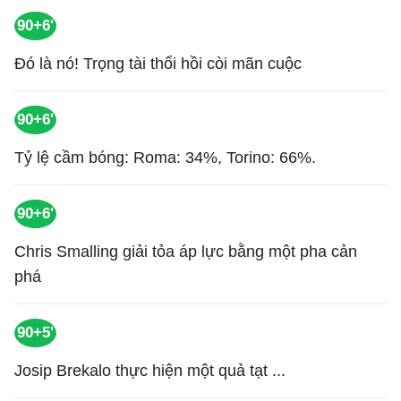
90+6'
Đó là nó! Trọng tài thổi hồi còi mãn cuộc
90+6'
Tỷ lệ cầm bóng: Roma: 34%, Torino: 66%.
90+6'
Chris Smalling giải tỏa áp lực bằng một pha cản
phá
90+5'
Josip Brekalo thực hiện một quả tạt ...