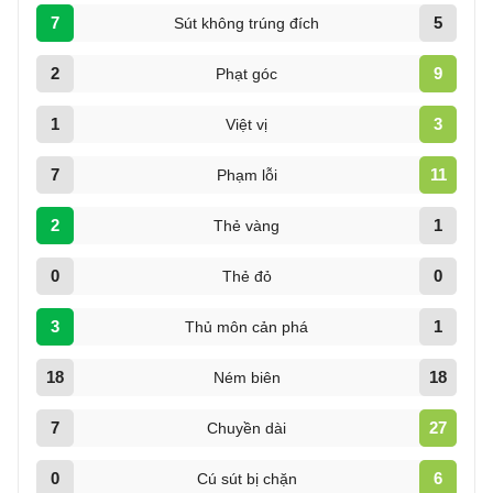
7
5
Sút không trúng đích
2
9
Phạt góc
1
3
Việt vị
7
11
Phạm lỗi
2
1
Thẻ vàng
0
0
Thẻ đỏ
3
1
Thủ môn cản phá
18
18
Ném biên
7
27
Chuyền dài
0
6
Cú sút bị chặn