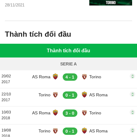
kiến chuyên gia, dự đoán kết quả, phân
28/11/2021
tích chuyên môn, các thông tin bóng đá,
thống kê bên lề trước trận đấu.
Thành tích đối đầu
Thành tích đối đầu
SERIE A
20/02
AS Roma
Torino
4 - 1
2017
22/10
Torino
AS Roma
0 - 1
2017
10/03
AS Roma
Torino
3 - 0
2018
19/08
Torino
AS Roma
0 - 1
2018