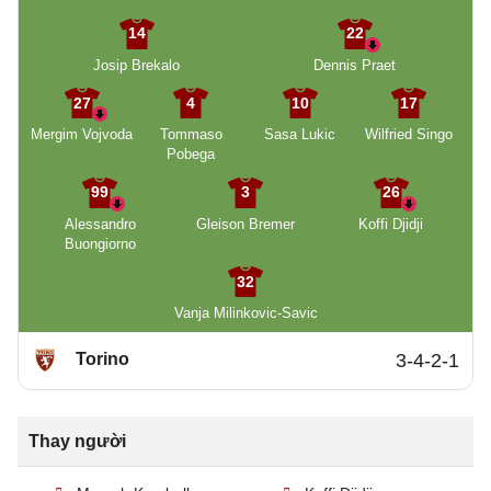
14
22
Josip Brekalo
Dennis Praet
27
4
10
17
Mergim Vojvoda
Tommaso
Sasa Lukic
Wilfried Singo
Pobega
99
3
26
Alessandro
Gleison Bremer
Koffi Djidji
Buongiorno
32
Vanja Milinkovic-Savic
Torino
3-4-2-1
Thay người