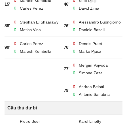
Marash Kumbulla
Koffi Djidji
15’
46’
Carles Perez
David Zima
Stephan El Shaarawy
Alessandro Buongiorno
88’
76’
Matias Vina
Daniele Baselli
Carles Perez
Dennis Praet
90’
76’
Marash Kumbulla
Marko Pjaca
Mergim Vojvoda
77’
Simone Zaza
Andrea Belotti
79’
Antonio Sanabria
Cầu thủ dự bị
Pietro Boer
Karol Linetty