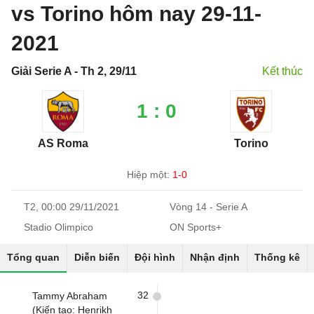
vs Torino hôm nay 29-11-
2021
Giải Serie A - Th 2, 29/11
Kết thúc
1 : 0
AS Roma
Torino
Hiệp một:
1-0
T2, 00:00 29/11/2021
Vòng 14 - Serie A
Stadio Olimpico
ON Sports+
Tổng quan
Diễn biến
Đội hình
Nhận định
Thống kê
32
Tammy Abraham
(Kiến tạo: Henrikh