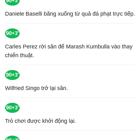
90+3'
Daniele Baselli băng xuống từ quả đá phạt trực tiếp.
90+3'
Carles Perez rời sân để Marash Kumbulla vào thay
chiến thuật.
90+3'
Wilfried Singo trở lại sân.
90+3'
Trò chơi được khởi động lại.