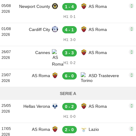
05/08
Newport County
AS Roma
1 - 4
2026
H1: 0-1
01/08
Cardiff City
AS Roma
4 - 1
2026
H1: 3-0
26/07
Cannes
AS Roma
3 - 3
2026
H1: 0-2
23/07
AS Roma
ASD Trastevere
6 - 0
2026
SERIE A
25/05
Hellas Verona
AS Roma
0 - 2
2026
H1: 0-0
17/05
AS Roma
Lazio
2 - 0
2026