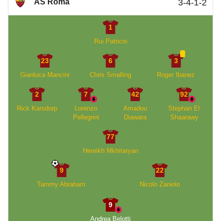
AS Roma
3-4-1-2
1
Rui Patricio
23
6
3
Gianluca Mancini
Chris Smalling
Roger Ibanez
2
7
42
92
Rick Karsdorp
Lorenzo
Amadou
Stephan El
Pellegrini
Diawara
Shaarawy
77
Henrikh Mkhitaryan
9
22
Tammy Abraham
Nicolo Zaniolo
9
Andrea Belotti