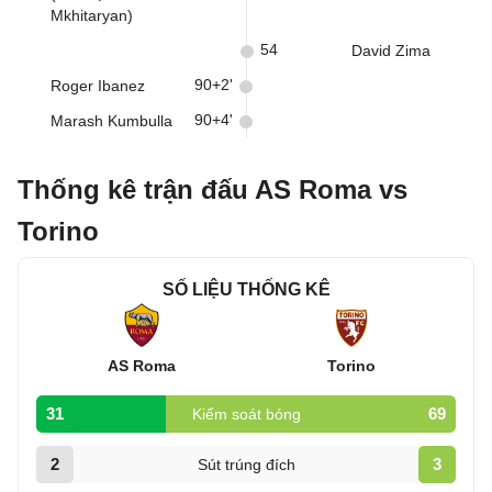
Mkhitaryan)
54
David Zima
90+2'
Roger Ibanez
90+4'
Marash Kumbulla
Thống kê trận đấu AS Roma vs
Torino
SỐ LIỆU THỐNG KÊ
AS Roma
Torino
31
69
Kiểm soát bóng
2
3
Sút trúng đích