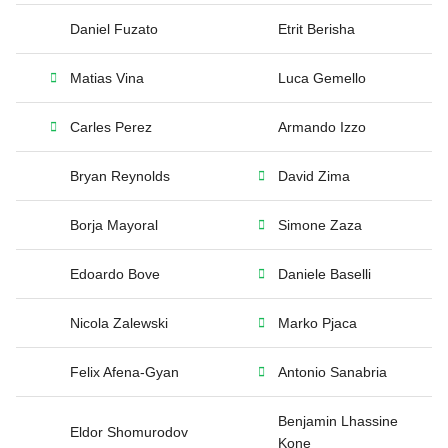
Daniel Fuzato
Etrit Berisha
Matias Vina
Luca Gemello
Carles Perez
Armando Izzo
Bryan Reynolds
David Zima
Borja Mayoral
Simone Zaza
Edoardo Bove
Daniele Baselli
Nicola Zalewski
Marko Pjaca
Felix Afena-Gyan
Antonio Sanabria
Benjamin Lhassine
Eldor Shomurodov
Kone