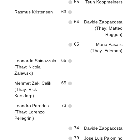
55
Teun Koopmeiners
63
Rasmus Kristensen
64
Davide Zappacosta
(Thay: Matteo
Ruggeri)
65
Mario Pasalic
(Thay: Ederson)
65
Leonardo Spinazzola
(Thay: Nicola
Zalewski)
65
Mehmet Zeki Celik
(Thay: Rick
Karsdorp)
73
Leandro Paredes
(Thay: Lorenzo
Pellegrini)
74
Davide Zappacosta
79
Jose Luis Palomino