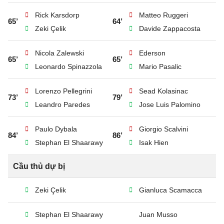
Rick Karsdorp
Matteo Ruggeri
65’
64’
Zeki Çelik
Davide Zappacosta
Nicola Zalewski
Ederson
65’
65’
Leonardo Spinazzola
Mario Pasalic
Lorenzo Pellegrini
Sead Kolasinac
73’
79’
Leandro Paredes
Jose Luis Palomino
Paulo Dybala
Giorgio Scalvini
84’
86’
Stephan El Shaarawy
Isak Hien
Cầu thủ dự bị
Zeki Çelik
Gianluca Scamacca
Stephan El Shaarawy
Juan Musso