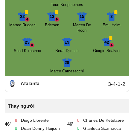
Teun Koopmeiners
22
13
15
3
Matteo Ruggeri
Ederson
Marten De
Emil Holm
Roon
23
19
42
Sead Kolasinac
Berat Djimsiti
Giorgio Scalvini
29
Marco Carnesecchi
Atalanta
3-4-1-2
Thay người
Diego Llorente
Charles De Ketelaere
46’
46’
Dean Donny Huijsen
Gianluca Scamacca