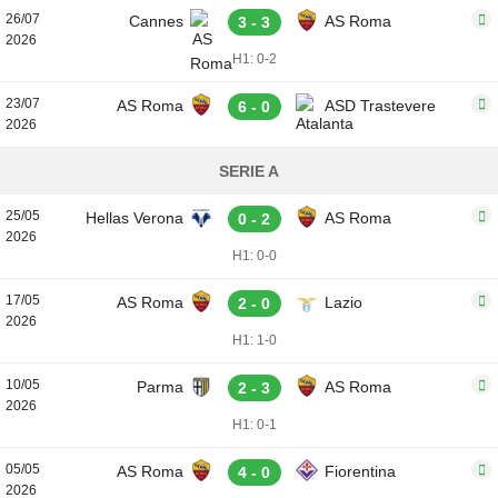
26/07
Cannes
AS Roma
3 - 3
2026
H1: 0-2
23/07
AS Roma
ASD Trastevere
6 - 0
2026
SERIE A
25/05
Hellas Verona
AS Roma
0 - 2
2026
H1: 0-0
17/05
AS Roma
Lazio
2 - 0
2026
H1: 1-0
10/05
Parma
AS Roma
2 - 3
2026
H1: 0-1
05/05
AS Roma
Fiorentina
4 - 0
2026