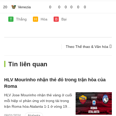
20
Venezia
0
0
0
0
0
0
T
Thắng
H
Hòa
B
Bại
Theo Thể thao & Văn hóa
Tin liên quan
HLV Mourinho nhận thẻ đỏ trong trận hòa của
Roma
HLV Jose Mourinho nhận thẻ vàng ở cuối
mỗi hiệp vì phản ứng với trọng tài trong
trận Roma hòa Atalanta 1-1 ở vòng 19
Serie A.
08/01/2024
Atalanta