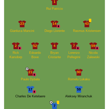
1
Rui Patrício
23
14
43
Gianluca Mancini
Diego Llorente
Rasmus Kristensen
2
52
4
7
59
Rick
Edoardo
Bryan
Lorenzo
Nicola
Karsdorp
Bove
Cristante
Pellegrini
Zalewski
21
90
Paulo Dybala
Romelu Lukaku
17
59
Charles De Ketelaere
Aleksey Miranchuk
7