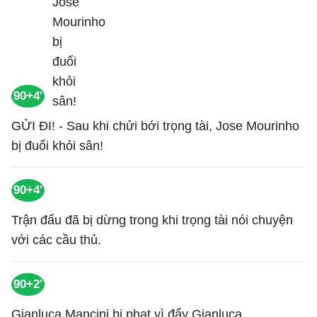
90+4'
GỬI ĐI! - Sau khi chửi bới trọng tài, Jose Mourinho
bị đuổi khỏi sân!
90+4'
Trận đấu đã bị dừng trong khi trọng tài nói chuyện
với các cầu thủ.
90+2'
Gianluca Mancini bị phạt vì đẩy Gianluca