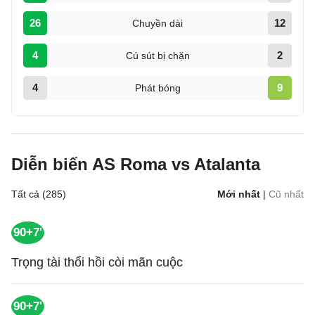
26
12
Chuyền dài
4
2
Cú sút bị chặn
4
9
Phát bóng
Diễn biến AS Roma vs Atalanta
Tất cả (285)
Mới nhất
|
Cũ nhất
90+7'
Trọng tài thổi hồi còi mãn cuộc
90+7'