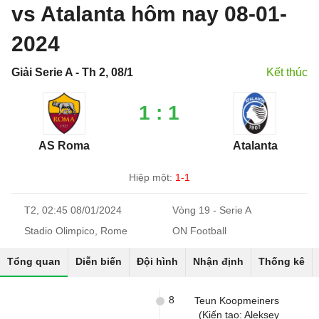
vs Atalanta hôm nay 08-01-
2024
Giải Serie A - Th 2, 08/1
Kết thúc
1 : 1
AS Roma
Atalanta
Hiệp một:
1-1
T2, 02:45 08/01/2024
Vòng 19 - Serie A
Stadio Olimpico, Rome
ON Football
Tổng quan
Diễn biến
Đội hình
Nhận định
Thống kê
8
Teun Koopmeiners
(Kiến tạo: Aleksey