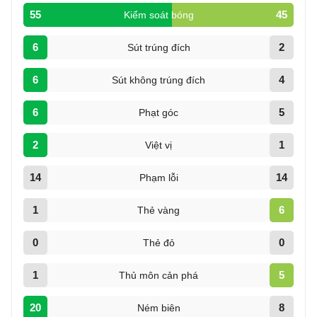
55
45
Kiểm soát bóng
6
2
Sút trúng đích
6
4
Sút không trúng đích
6
5
Phạt góc
2
1
Việt vị
14
14
Phạm lỗi
1
6
Thẻ vàng
0
0
Thẻ đỏ
1
5
Thủ môn cản phá
20
8
Ném biên