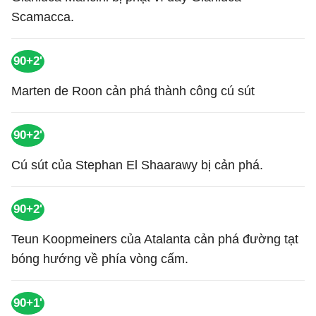
Scamacca.
90+2'
Marten de Roon cản phá thành công cú sút
90+2'
Cú sút của Stephan El Shaarawy bị cản phá.
90+2'
Teun Koopmeiners của Atalanta cản phá đường tạt
bóng hướng về phía vòng cấm.
90+1'