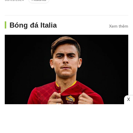
Bóng đá Italia
Xem thêm
X
Dybala hết lời ngợi khen HLV Mourinho
sau khi tới AS Roma