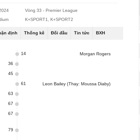
/2024
Vòng 33 - Premier League
adium
K+SPORT1, K+SPORT2
hận định
Thống kê
Đối đầu
Tin tức
BXH
14
Morgan Rogers
36
45
61
Leon Bailey (Thay: Moussa Diaby)
63
67
67
79