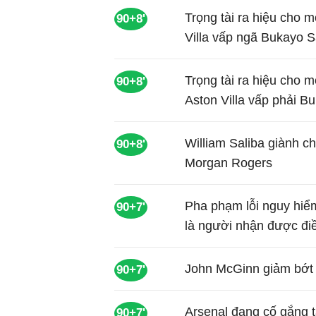
Trọng tài ra hiệu cho m
90+8'
Villa vấp ngã Bukayo 
Trọng tài ra hiệu cho 
90+8'
Aston Villa vấp phải B
William Saliba giành c
90+8'
Morgan Rogers
Pha phạm lỗi nguy hiể
90+7'
là người nhận được đi
John McGinn giảm bớt 
90+7'
Arsenal đang cố gắng t
90+7'