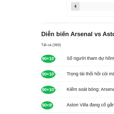
4
Diễn biến Arsenal vs Asto
Tất cả (360)
Số người tham dự hôm 
90+10'
Trọng tài thổi hồi còi 
90+10'
Kiểm soát bóng: Arsena
90+10'
Aston Villa đang cố gắn
90+9'