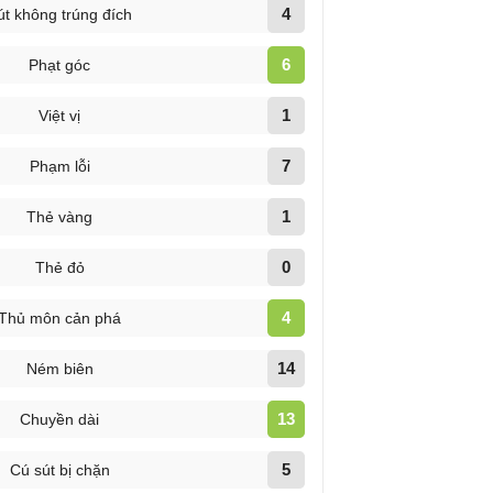
4
út không trúng đích
6
Phạt góc
1
Việt vị
7
Phạm lỗi
1
Thẻ vàng
0
Thẻ đỏ
4
Thủ môn cản phá
14
Ném biên
13
Chuyền dài
5
Cú sút bị chặn