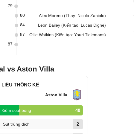
79
80
Alex Moreno (Thay: Nicolo Zaniolo)
84
Leon Bailey (Kiến tạo: Lucas Digne)
87
Ollie Watkins (Kiến tạo: Youri Tielemans)
87
l vs Aston Villa
 LIỆU THỐNG KÊ
Aston Villa
48
Kiểm soát bóng
2
Sút trúng đích