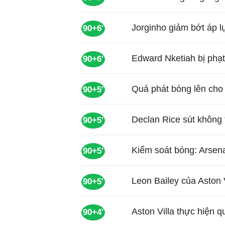
Jorginho giảm bớt áp 
90+6'
Edward Nketiah bị phạ
90+6'
Quả phát bóng lên cho 
90+5'
Declan Rice sút không 
90+5'
Kiểm soát bóng: Arsena
90+5'
Leon Bailey của Aston Vi
90+5'
Aston Villa thực hiện 
90+4'