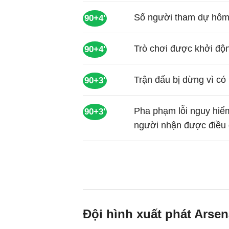
Số người tham dự hôm 
90+4'
Trò chơi được khởi độn
90+4'
Trận đấu bị dừng vì có
90+3'
Pha phạm lỗi nguy hiểm
90+3'
người nhận được điều 
Đội hình xuất phát Arsena