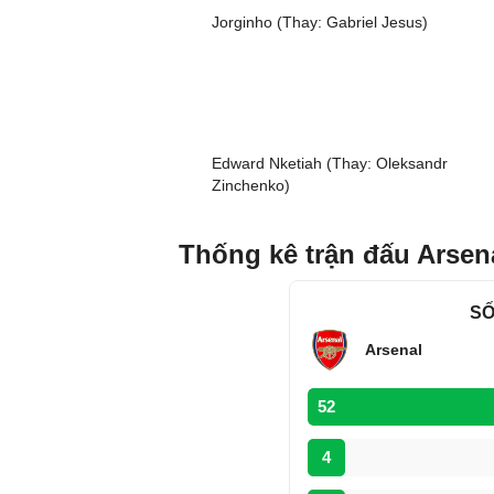
Jorginho (Thay: Gabriel Jesus)
Edward Nketiah (Thay: Oleksandr
Zinchenko)
Thống kê trận đấu Arsena
SỐ
Arsenal
52
4