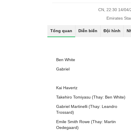
CN, 22:30 14/04
Emirates St
Tổng quan
Diễn biến
Đội hình
N
Ben White
Gabriel
Kai Havertz
Takehiro Tomiyasu (Thay: Ben White)
Gabriel Martinelli (Thay: Leandro
Trossard)
Emile Smith Rowe (Thay: Martin
Oedegaard)