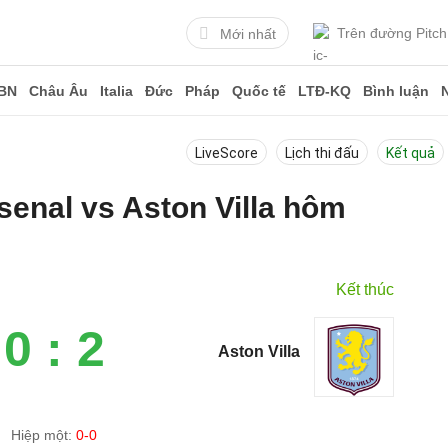
Trên đường Pitch
Mới nhất
BN
Châu Âu
Italia
Đức
Pháp
Quốc tế
LTĐ-KQ
Bình luận
LiveScore
Lịch thi đấu
Kết quả
rsenal vs Aston Villa hôm
Kết thúc
0 : 2
Aston Villa
Hiệp một:
0-0