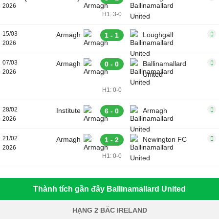
2026
H1: 3-0
15/03
Armagh
Loughgall
1 - 1
2026
07/03
Armagh
Ballinamallard
0 - 0
2026
United
H1: 0-0
28/02
Institute
Armagh
6 - 0
2026
21/02
Armagh
Newington FC
1 - 2
2026
H1: 0-0
Thành tích gần đây Ballinamallard United
HẠNG 2 BẮC IRELAND