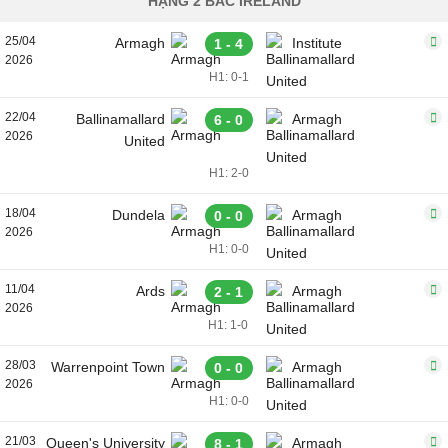
HẠNG 2 BẮC IRELAND
25/04
Armagh
Institute
1 - 4
2026
H1: 0-1
22/04
Ballinamallard
Armagh
6 - 0
2026
United
H1: 2-0
18/04
Dundela
Armagh
0 - 0
2026
H1: 0-0
11/04
Ards
Armagh
2 - 1
2026
H1: 1-0
28/03
Warrenpoint Town
Armagh
0 - 0
2026
H1: 0-0
21/03
Queen's University
Armagh
8 - 1