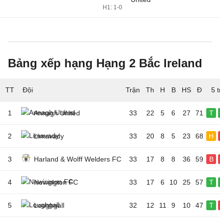
H1: 1-0
Bảng xếp hạng Hạng 2 Bắc Ireland
TT
Đội
5 
1
Annagh United
33
22
5
6
27
71
T
2
Limavady
33
20
8
5
23
68
H
3
Harland & Wolff Welders FC
33
17
8
8
36
59
B
4
Newington FC
33
17
6
10
25
57
T
5
Loughgall
32
12
11
9
10
47
T