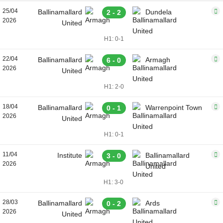
25/04
Ballinamallard
Dundela
2 - 2
2026
United
H1: 0-1
22/04
Ballinamallard
Armagh
6 - 0
2026
United
H1: 2-0
18/04
Ballinamallard
Warrenpoint Town
0 - 1
2026
United
H1: 0-1
11/04
Institute
Ballinamallard
3 - 0
2026
United
H1: 3-0
28/03
Ballinamallard
Ards
0 - 2
2026
United