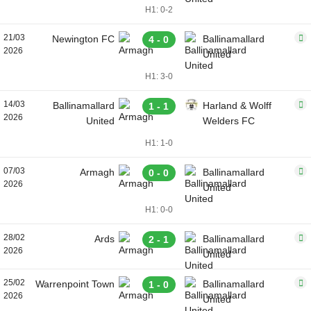
H1: 0-2
21/03
Newington FC
Ballinamallard
4 - 0
2026
United
H1: 3-0
14/03
Ballinamallard
Harland & Wolff
1 - 1
2026
United
Welders FC
H1: 1-0
07/03
Armagh
Ballinamallard
0 - 0
2026
United
H1: 0-0
28/02
Ards
Ballinamallard
2 - 1
2026
United
25/02
Warrenpoint Town
Ballinamallard
1 - 0
2026
United