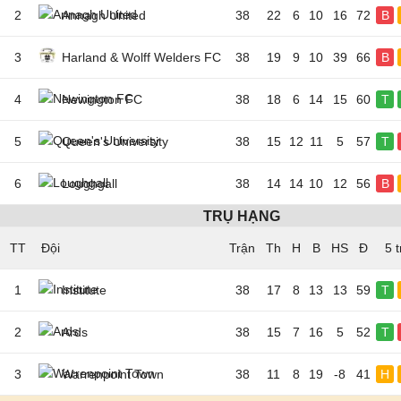
2
Annagh United
38
22
6
10
16
72
B
3
Harland & Wolff Welders FC
38
19
9
10
39
66
B
4
Newington FC
38
18
6
14
15
60
T
5
Queen's University
38
15
12
11
5
57
T
6
Loughgall
38
14
14
10
12
56
B
TRỤ HẠNG
TT
Đội
5 
1
Institute
38
17
8
13
13
59
T
2
Ards
38
15
7
16
5
52
T
3
Warrenpoint Town
38
11
8
19
-8
41
H