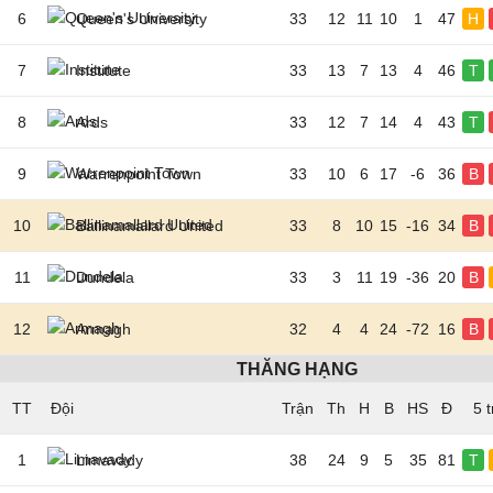
6
Queen's University
33
12
11
10
1
47
H
7
Institute
33
13
7
13
4
46
T
8
Ards
33
12
7
14
4
43
T
9
Warrenpoint Town
33
10
6
17
-6
36
B
10
Ballinamallard United
33
8
10
15
-16
34
B
11
Dundela
33
3
11
19
-36
20
B
12
Armagh
32
4
4
24
-72
16
B
THĂNG HẠNG
TT
Đội
5 
1
Limavady
38
24
9
5
35
81
T