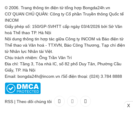
© 2006. Trang thông tin điện tử tổng hợp Bongda24h.vn
CƠ QUAN CHỦ QUẢN: Công ty Cổ phần Truyền thông Quốc tế
INCOM
Giấy phép số: 150/GP-SVHTT cấp ngày 03/4/2026 bởi Sở Văn
hoá Thể thao TP. Hà Nội
Nội dung thông tin hợp tác giữa Công ty INCOM và Báo điện tử
Thể thao và Văn hoá - TTXVN, Báo Công Thương, Tạp chí điện
tử Nhân lực Nhân tài Việt.
Chịu trách nhiệm: Ông Trần Văn Trí
Địa chỉ: Tầng 3, Tòa nhà IC, số 82 phố Duy Tân, Phường Cầu
Giấy, TP. Hà Nội
Email: bongda24h@incom.vn /Số điện thoại: (024) 3.784 8888
RSS
|
Theo dõi chúng tôi
X
Liên hệ
Quảng cáo
(024) 3.784 8888
Toàn bộ bản quyền thuộc
Bongda24h.vn