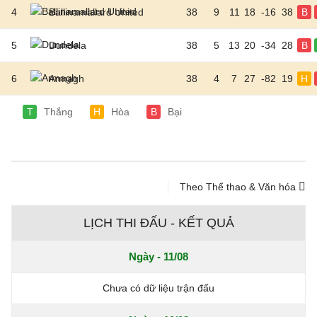
4
Ballinamallard United
38
9
11
18
-16
38
B
5
Dundela
38
5
13
20
-34
28
B
6
Armagh
38
4
7
27
-82
19
H
T
Thắng
H
Hòa
B
Bại
Theo Thể thao & Văn hóa
LỊCH THI ĐẤU - KẾT QUẢ
Ngày - 11/08
Chưa có dữ liệu trận đấu