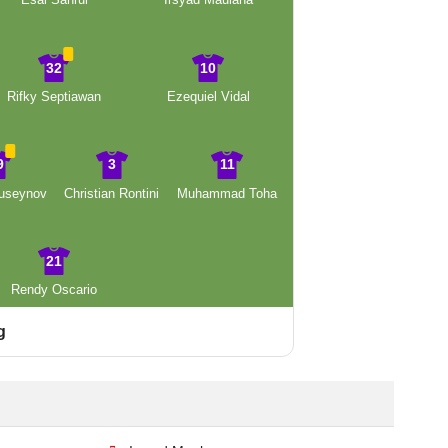
32
10
Rifky Septiawan
Ezequiel Vidal
9
3
11
useynov
Christian Rontini
Muhammad Toha
21
Rendy Oscario
g