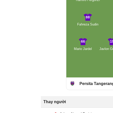
88
Fahreza Sudin
66
1
Mario Jardel
Javlon G
Persita Tangeran
Thay người