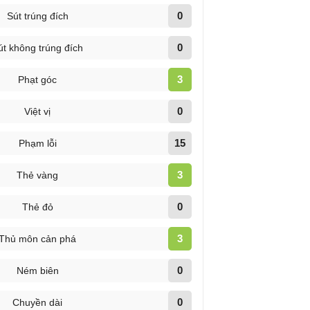
0
Sút trúng đích
0
út không trúng đích
3
Phạt góc
0
Việt vị
15
Phạm lỗi
3
Thẻ vàng
0
Thẻ đỏ
3
Thủ môn cản phá
0
Ném biên
0
Chuyền dài