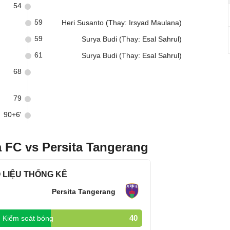
54
59
Heri Susanto (Thay: Irsyad Maulana)
59
Surya Budi (Thay: Esal Sahrul)
61
Surya Budi (Thay: Esal Sahrul)
68
79
90+6'
 FC vs Persita Tangerang
 LIỆU THỐNG KÊ
Persita Tangerang
40
Kiểm soát bóng