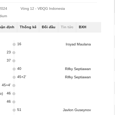
/2024
Vòng 12 - VĐQG Indonesia
adium
hận định
Thống kê
Đối đầu
Tin tức
BXH
16
Irsyad Maulana
23
37
40
Rifky Septiawan
45+2'
Rifky Septiawan
45+4'
46
o)
46
51
Javlon Guseynov