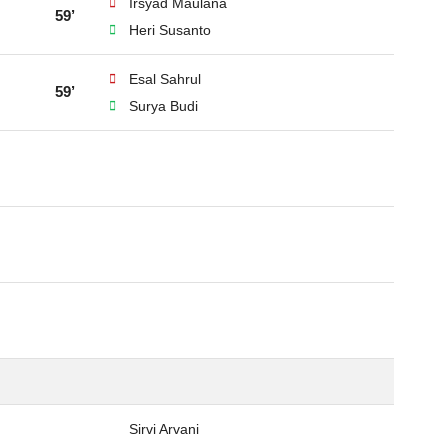
Irsyad Maulana
59’
Heri Susanto
Esal Sahrul
59’
Surya Budi
Sirvi Arvani