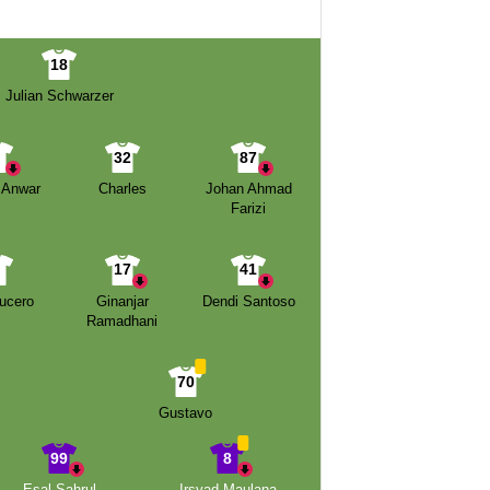
18
Julian Schwarzer
4
32
87
 Anwar
Charles
Johan Ahmad
Farizi
7
17
41
Lucero
Ginanjar
Dendi Santoso
Ramadhani
70
Gustavo
99
8
Esal Sahrul
Irsyad Maulana