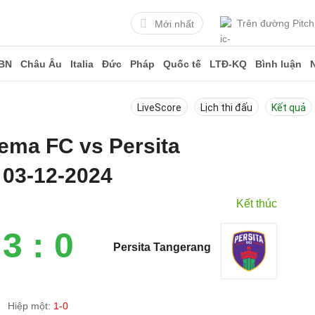
Trên đường Pitch
Mới nhất
BN
Châu Âu
Italia
Đức
Pháp
Quốc tế
LTĐ-KQ
Bình luận
LiveScore
Lịch thi đấu
Kết quả
rema FC vs Persita
 03-12-2024
Kết thúc
3 : 0
Persita Tangerang
Hiệp một:
1-0