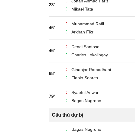
Johan Ahmad Farizi
23’
Mikael Tata
Muhammad Rafli
46’
Arkhan Fikri
Dendi Santoso
46’
Charles Lokolingoy
Ginanjar Ramadhani
68’
Flabio Soares
Syaeful Anwar
79’
Bagas Nugroho
Cầu thủ dự bị
Bagas Nugroho