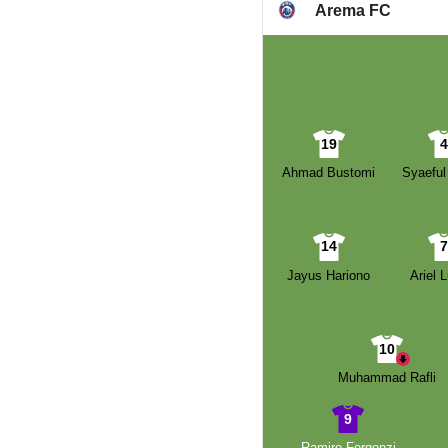
Arema FC
19
Ahmad Bustomi
Syaeful
14
Jayus Hariono
Ariel 
10
Muhammad Rafli
9
Ramiro Fergonzi