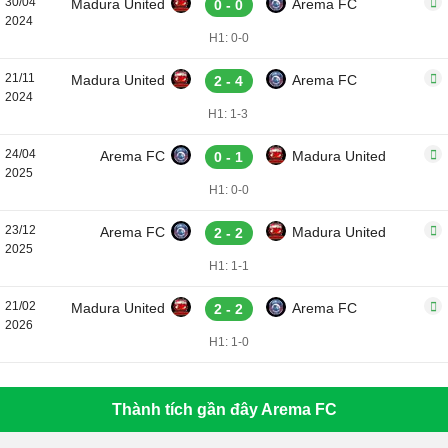
30/04
Madura United
Arema FC
0 - 0
2024
H1: 0-0
21/11
Madura United
Arema FC
2 - 4
2024
H1: 1-3
24/04
Arema FC
Madura United
0 - 1
2025
H1: 0-0
23/12
Arema FC
Madura United
2 - 2
2025
H1: 1-1
21/02
Madura United
Arema FC
2 - 2
2026
H1: 1-0
Thành tích gần đây Arema FC