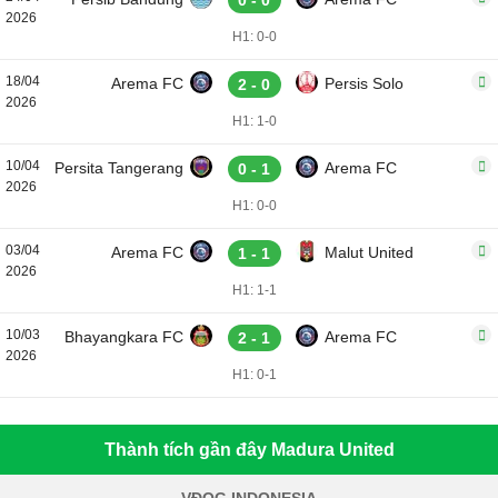
0 - 0
2026
H1: 0-0
18/04
Arema FC
Persis Solo
2 - 0
2026
H1: 1-0
10/04
Persita Tangerang
Arema FC
0 - 1
2026
H1: 0-0
03/04
Arema FC
Malut United
1 - 1
2026
H1: 1-1
10/03
Bhayangkara FC
Arema FC
2 - 1
2026
H1: 0-1
Thành tích gần đây Madura United