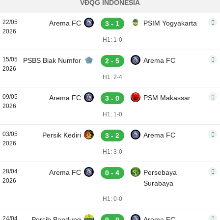
VĐQG INDONESIA
22/05
Arema FC
PSIM Yogyakarta
3 - 1
2026
H1: 1-0
15/05
PSBS Biak Numfor
Arema FC
2 - 5
2026
H1: 2-4
09/05
Arema FC
PSM Makassar
3 - 0
2026
H1: 1-0
03/05
Persik Kediri
Arema FC
3 - 2
2026
H1: 3-0
28/04
Arema FC
Persebaya
0 - 4
2026
Surabaya
H1: 0-0
24/04
Persib Bandung
Arema FC