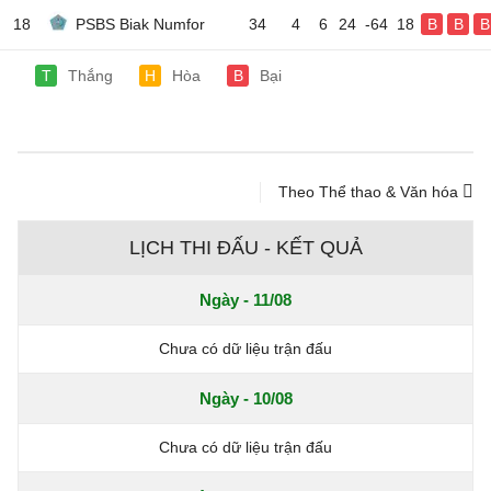
18
PSBS Biak Numfor
34
4
6
24
-64
18
B
B
B
T
Thắng
H
Hòa
B
Bại
Theo Thể thao & Văn hóa
LỊCH THI ĐẤU - KẾT QUẢ
Ngày - 11/08
Chưa có dữ liệu trận đấu
Ngày - 10/08
Chưa có dữ liệu trận đấu