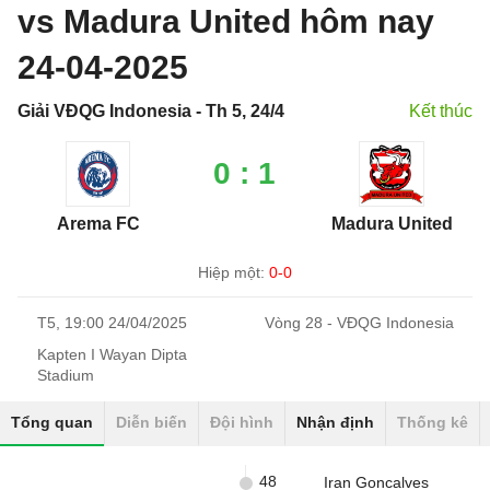
vs Madura United hôm nay
24-04-2025
Giải VĐQG Indonesia - Th 5, 24/4
Kết thúc
0 : 1
Arema FC
Madura United
Hiệp một:
0-0
T5, 19:00 24/04/2025
Vòng 28 - VĐQG Indonesia
Kapten I Wayan Dipta
Stadium
Tổng quan
Diễn biến
Đội hình
Nhận định
Thống kê
48
Iran Goncalves