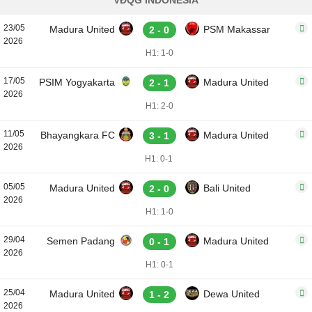
VĐQG INDONESIA
23/05
Madura United
PSM Makassar
2 - 0
2026
H1: 1-0
17/05
PSIM Yogyakarta
Madura United
2 - 1
2026
H1: 2-0
11/05
Bhayangkara FC
Madura United
3 - 1
2026
H1: 0-1
05/05
Madura United
Bali United
2 - 0
2026
H1: 1-0
29/04
Semen Padang
Madura United
0 - 1
2026
H1: 0-1
25/04
Madura United
Dewa United
1 - 2
2026