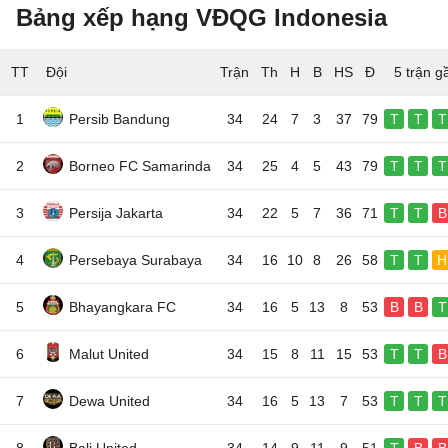
Bảng xếp hạng VĐQG Indonesia
TT
Đội
5 trận g
1
Persib Bandung
34
24
7
3
37
79
T
T
T
2
Borneo FC Samarinda
34
25
4
5
43
79
T
T
T
3
Persija Jakarta
34
22
5
7
36
71
T
T
B
4
Persebaya Surabaya
34
16
10
8
26
58
T
T
H
5
Bhayangkara FC
34
16
5
13
8
53
B
B
T
6
Malut United
34
15
8
11
15
53
T
T
B
7
Dewa United
34
16
5
13
7
53
T
T
T