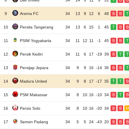
8
Bali United
34
14
9
11
9
51
T
B
B
9
Arema FC
34
13
9
12
6
48
B
B
T
10
Persita Tangerang
34
13
6
15
1
45
T
B
B
11
PSIM Yogyakarta
34
11
12
11
-1
45
B
B
T
12
Persik Kediri
34
11
6
17
-19
39
B
T
T
13
Persijap Jepara
34
9
9
16
-14
36
B
B
T
14
Madura United
34
9
8
17
-17
35
T
T
B
15
PSM Makassar
34
8
10
16
-10
34
B
T
B
16
Persis Solo
34
8
10
16
-20
34
B
B
H
17
Semen Padang
34
5
5
24
-43
20
B
B
B