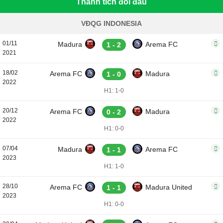
Thành tích đối đầu
VĐQG INDONESIA
01/11
Madura
Arema FC
1 - 2
2021
18/02
Arema FC
Madura
1 - 0
2022
H1: 1-0
20/12
Arema FC
Madura
0 - 2
2022
H1: 0-0
07/04
Madura
Arema FC
1 - 1
2023
H1: 1-0
28/10
Arema FC
Madura United
1 - 1
2023
H1: 0-0