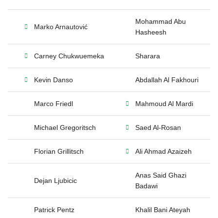
Mohammad Abu
Marko Arnautović
Hasheesh
Carney Chukwuemeka
Sharara
Kevin Danso
Abdallah Al Fakhouri
Marco Friedl
Mahmoud Al Mardi
Michael Gregoritsch
Saed Al-Rosan
Florian Grillitsch
Ali Ahmad Azaizeh
Anas Said Ghazi
Dejan Ljubicic
Badawi
Patrick Pentz
Khalil Bani Ateyah