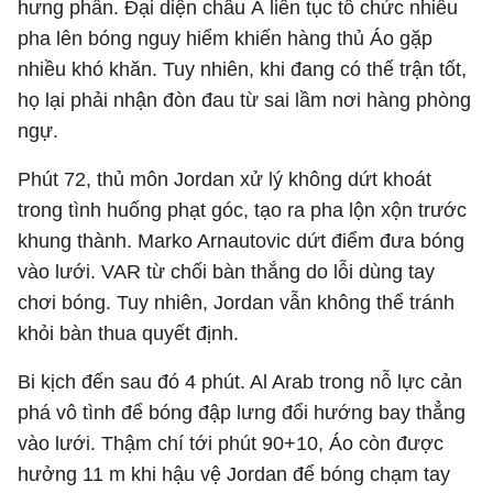
hưng phấn. Đại diện châu Á liên tục tổ chức nhiều
pha lên bóng nguy hiểm khiến hàng thủ Áo gặp
nhiều khó khăn. Tuy nhiên, khi đang có thế trận tốt,
họ lại phải nhận đòn đau từ sai lầm nơi hàng phòng
ngự.
Phút 72, thủ môn Jordan xử lý không dứt khoát
trong tình huống phạt góc, tạo ra pha lộn xộn trước
khung thành. Marko Arnautovic dứt điểm đưa bóng
vào lưới. VAR từ chối bàn thắng do lỗi dùng tay
chơi bóng. Tuy nhiên, Jordan vẫn không thể tránh
khỏi bàn thua quyết định.
Bi kịch đến sau đó 4 phút. Al Arab trong nỗ lực cản
phá vô tình để bóng đập lưng đổi hướng bay thẳng
vào lưới. Thậm chí tới phút 90+10, Áo còn được
hưởng 11 m khi hậu vệ Jordan để bóng chạm tay