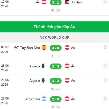
17/06
Áo
Jordan
3 - 1
2026
H1: 1-0
Thành tích gần đây Áo
VCK WORLD CUP
03/07
ĐT Tây Ban Nha
Áo
3 - 0
2026
H1: 1-0
28/06
Algeria
Áo
3 - 3
2026
28/06
Algeria
Áo
3 - 3
2026
H1: 1-1
23/06
Argentina
Áo
2 - 0
2026
H1: 1-0