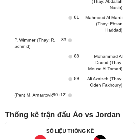
(Thay: Abdallah
Nasib)
81
Mahmoud Al Mardi
(Thay: Ehsan
Haddad)
83
P. Wimmer (Thay: R.
Schmid)
88
Mohammad Al
Daoud (Thay:
Mousa Al Tamari)
89
Ali Azaizeh (Thay:
Odeh Fakhoury)
90+12'
(Pen) M. Arnautović
Thống kê trận đấu Áo vs Jordan
SỐ LIỆU THỐNG KÊ