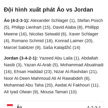
Đội hình xuất phát Áo vs Jordan
Áo (4-2-3-1):
Alexander Schlager (1), Stefan Posch
(5), Philipp Lienhart (15), David Alaba (8), Phillipp
Mwene (16), Nicolas Seiwald (6), Xaver Schlager
(4), Romano Schmid (18), Konrad Laimer (20),
Marcel Sabitzer (9), Saša Kalajdžić (14)
Jordan (3-4-2-1):
Yazeed Abu Laila (1), Abdallah
Nasib (3), Yazan Al-Arab (5), Mohammad Abualnadi
(16), Ehsan Haddad (23), Nizar Al-Rashdan (21),
Noor Al-Deen Mahmoud Ali Al Rawabdeh (8),
Mohannad Abu Taha (20), Awdat Al Fakhouri (11),
Ali Iyad Olwan (9), Mousa Tamari (10)
Áo
4-2-3-1