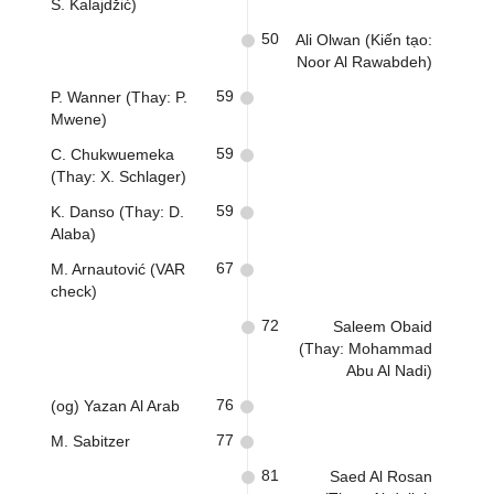
S. Kalajdžić)
50
Ali Olwan (Kiến tạo:
Noor Al Rawabdeh)
59
P. Wanner (Thay: P.
Mwene)
59
C. Chukwuemeka
(Thay: X. Schlager)
59
K. Danso (Thay: D.
Alaba)
67
M. Arnautović (VAR
check)
72
Saleem Obaid
(Thay: Mohammad
Abu Al Nadi)
76
(og) Yazan Al Arab
77
M. Sabitzer
81
Saed Al Rosan