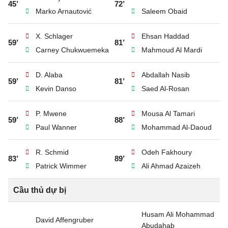
45’
72’
Marko Arnautović
Saleem Obaid
X. Schlager
Ehsan Haddad
59’
81’
Carney Chukwuemeka
Mahmoud Al Mardi
D. Alaba
Abdallah Nasib
59’
81’
Kevin Danso
Saed Al-Rosan
P. Mwene
Mousa Al Tamari
59’
88’
Paul Wanner
Mohammad Al-Daoud
R. Schmid
Odeh Fakhoury
83’
89’
Patrick Wimmer
Ali Ahmad Azaizeh
Cầu thủ dự bị
Husam Ali Mohammad
David Affengruber
Abudahab