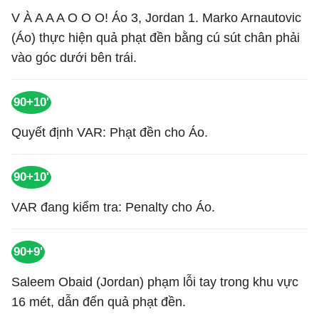
V À A A A O O O! Áo 3, Jordan 1. Marko Arnautovic
(Áo) thực hiện quả phạt đền bằng cú sút chân phải
vào góc dưới bên trái.
90+10'
Quyết định VAR: Phạt đền cho Áo.
90+10'
VAR đang kiểm tra: Penalty cho Áo.
90+9'
Saleem Obaid (Jordan) phạm lỗi tay trong khu vực
16 mét, dẫn đến quả phạt đền.