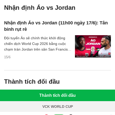
Nhận định Áo vs Jordan
Nhận định Áo vs Jordan (11h00 ngày 17/6): Tân
binh rụt rè
Đội tuyển Áo sẽ chính thức khởi động
chiến dịch World Cup 2026 bằng cuộc
chạm trán Jordan trên sân San Francisco
Bay Area vào thứ Tư tới. Hiện tại, Áo
15/6
đang được đánh giá cao hơn đáng kể so
với đối thủ đến từ Tây Á.
Thành tích đối đầu
Thành tích đối đầu
VCK WORLD CUP