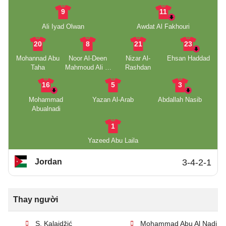
9
11
Ali Iyad Olwan
Awdat Al Fakhouri
20
8
21
23
Mohannad Abu
Noor Al-Deen
Nizar Al-
Ehsan Haddad
Taha
Mahmoud Ali Al
Rashdan
Rawabdeh
16
5
3
Mohammad
Yazan Al-Arab
Abdallah Nasib
Abualnadi
1
Yazeed Abu Laila
Jordan
3-4-2-1
Thay người
S. Kalajdžić
Mohammad Abu Al Nadi