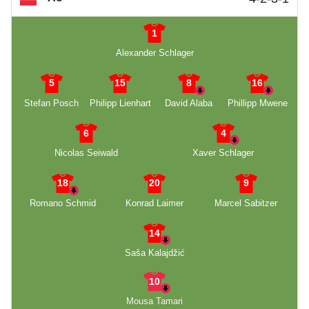
1
Alexander Schlager
5
15
8
16
Stefan Posch
Philipp Lienhart
David Alaba
Phillipp Mwene
6
4
Nicolas Seiwald
Xaver Schlager
18
20
9
Romano Schmid
Konrad Laimer
Marcel Sabitzer
14
Saša Kalajdžić
10
Mousa Tamari