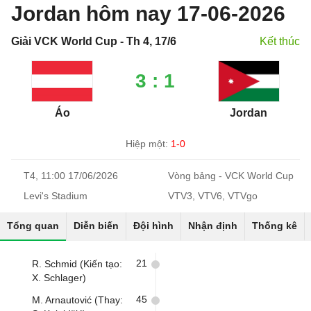
Jordan hôm nay 17-06-2026
Giải VCK World Cup - Th 4, 17/6
Kết thúc
3 : 1
Áo
Jordan
Hiệp một:
1-0
T4, 11:00 17/06/2026
Vòng bảng - VCK World Cup
Levi's Stadium
VTV3, VTV6, VTVgo
Tổng quan
Diễn biến
Đội hình
Nhận định
Thống kê
21
R. Schmid (Kiến tạo:
X. Schlager)
45
M. Arnautović (Thay: