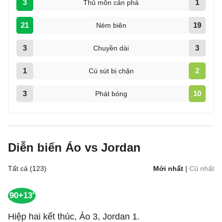
3
1
Thủ môn cản phá
21
19
Ném biên
3
3
Chuyền dài
1
2
Cú sút bị chặn
3
10
Phát bóng
Diễn biến Áo vs Jordan
Tất cả (123)
Mới nhất
|
Cũ nhất
90+13'
Hiệp hai kết thúc, Áo 3, Jordan 1.