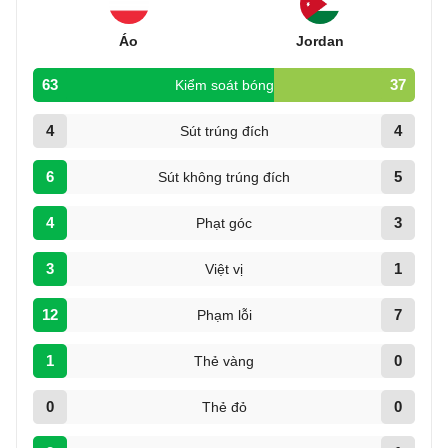
Áo
Jordan
63
37
Kiểm soát bóng
4
4
Sút trúng đích
6
5
Sút không trúng đích
4
3
Phạt góc
3
1
Việt vị
12
7
Phạm lỗi
1
0
Thẻ vàng
0
0
Thẻ đỏ