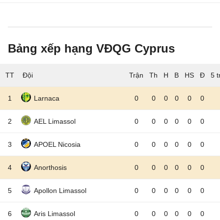
Bảng xếp hạng VĐQG Cyprus
TT
Đội
5 
1
Larnaca
0
0
0
0
0
0
2
AEL Limassol
0
0
0
0
0
0
3
APOEL Nicosia
0
0
0
0
0
0
4
Anorthosis
0
0
0
0
0
0
5
Apollon Limassol
0
0
0
0
0
0
6
Aris Limassol
0
0
0
0
0
0