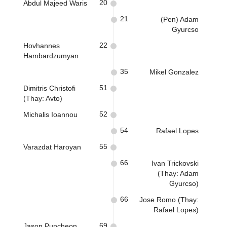
20
Abdul Majeed Waris
21
(Pen) Adam
Gyurcso
22
Hovhannes
Hambardzumyan
35
Mikel Gonzalez
51
Dimitris Christofi
(Thay: Avto)
52
Michalis Ioannou
54
Rafael Lopes
55
Varazdat Haroyan
66
Ivan Trickovski
(Thay: Adam
Gyurcso)
66
Jose Romo (Thay:
Rafael Lopes)
69
Jason Puncheon