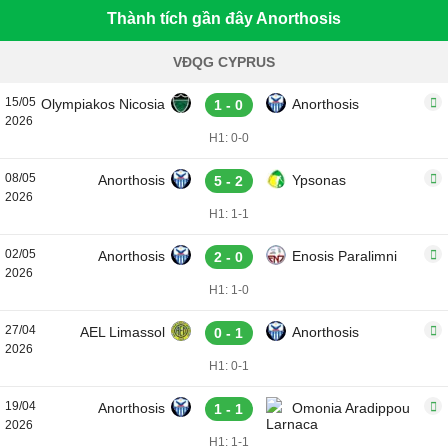
Thành tích gần đây Anorthosis
VĐQG CYPRUS
15/05
Olympiakos Nicosia
Anorthosis
1 - 0
2026
H1: 0-0
08/05
Anorthosis
Ypsonas
5 - 2
2026
H1: 1-1
02/05
Anorthosis
Enosis Paralimni
2 - 0
2026
H1: 1-0
27/04
AEL Limassol
Anorthosis
0 - 1
2026
H1: 0-1
19/04
Anorthosis
Omonia Aradippou
1 - 1
2026
H1: 1-1