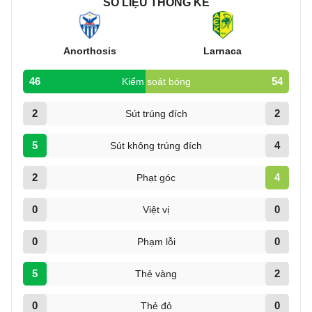
SỐ LIỆU THỐNG KÊ
Anorthosis
Larnaca
46
54
Kiểm soát bóng
2
2
Sút trúng đích
5
4
Sút không trúng đích
2
4
Phạt góc
0
0
Việt vị
0
0
Phạm lỗi
5
2
Thẻ vàng
0
0
Thẻ đỏ