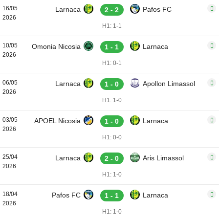
16/05
Larnaca
Pafos FC
2 - 2
2026
H1: 1-1
10/05
Omonia Nicosia
Larnaca
1 - 1
2026
H1: 0-1
06/05
Larnaca
Apollon Limassol
1 - 0
2026
H1: 1-0
03/05
APOEL Nicosia
Larnaca
1 - 0
2026
H1: 0-0
25/04
Larnaca
Aris Limassol
2 - 0
2026
H1: 1-0
18/04
Pafos FC
Larnaca
1 - 1
2026
H1: 1-0