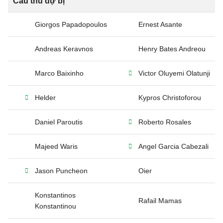
Cầu thủ dự bị
Giorgos Papadopoulos
Ernest Asante
Andreas Keravnos
Henry Bates Andreou
Marco Baixinho
Victor Oluyemi Olatunji
Helder
Kypros Christoforou
Daniel Paroutis
Roberto Rosales
Majeed Waris
Angel Garcia Cabezali
Jason Puncheon
Oier
Konstantinos
Rafail Mamas
Konstantinou