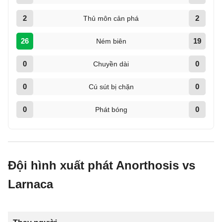
2
2
Thủ môn cản phá
26
19
Ném biên
0
0
Chuyền dài
0
0
Cú sút bị chặn
0
0
Phát bóng
Đội hình xuất phát Anorthosis vs
Larnaca