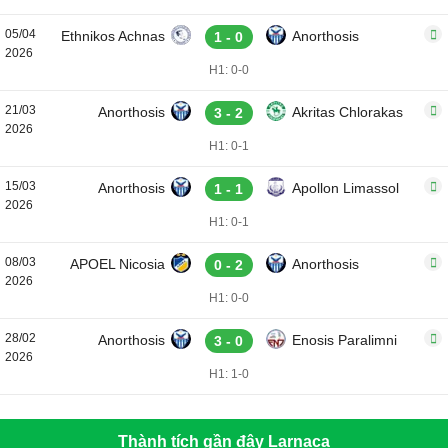
05/04
Ethnikos Achnas
Anorthosis
1 - 0
2026
H1: 0-0
21/03
Anorthosis
Akritas Chlorakas
3 - 2
2026
H1: 0-1
15/03
Anorthosis
Apollon Limassol
1 - 1
2026
H1: 0-1
08/03
APOEL Nicosia
Anorthosis
0 - 2
2026
H1: 0-0
28/02
Anorthosis
Enosis Paralimni
3 - 0
2026
H1: 1-0
Thành tích gần đây Larnaca