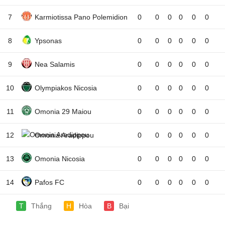
7
Karmiotissa Pano Polemidion
0
0
0
0
0
0
8
Ypsonas
0
0
0
0
0
0
9
Nea Salamis
0
0
0
0
0
0
10
Olympiakos Nicosia
0
0
0
0
0
0
11
Omonia 29 Maiou
0
0
0
0
0
0
12
Omonia Aradippou
0
0
0
0
0
0
13
Omonia Nicosia
0
0
0
0
0
0
14
Pafos FC
0
0
0
0
0
0
T
Thắng
H
Hòa
B
Bại