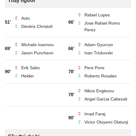
Thay người
Rafael Lopes
Avto
51’
66’
Jose Rafael Romo
Dimitris Christofi
Perez
Michalis Ioannou
Adam Gyurcso
69’
66’
Jason Puncheon
Ivan Trickovski
Erik Sabo
Pere Pons
90’
78’
Helder
Roberto Rosales
Nikos Englezou
78’
Angel Garcia Cabezali
Imad Faraj
90’
Victor Oluyemi Olatunji