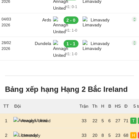
2026
H1: 0-1
04/03
Ards
Limavady
2 - 0
2026
H1: 1-0
28/02
Dundela
Limavady
1 - 1
2026
H1: 1-0
Bảng xếp hạng Hạng 2 Bắc Ireland
TT
Đội
5 
1
Annagh United
33
22
5
6
27
71
T
2
Limavady
33
20
8
5
23
68
H