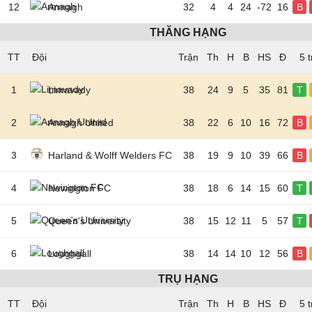
12
Armagh
32
4
4
24
-72
16
B
THĂNG HẠNG
TT
Đội
5 
1
Limavady
38
24
9
5
35
81
T
2
Annagh United
38
22
6
10
16
72
B
3
Harland & Wolff Welders FC
38
19
9
10
39
66
B
4
Newington FC
38
18
6
14
15
60
T
5
Queen's University
38
15
12
11
5
57
T
6
Loughgall
38
14
14
10
12
56
B
TRỤ HẠNG
TT
Đội
5 