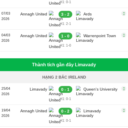
H1: 0-1
07/03
Annagh United
Ards
3 - 2
2026
H1: 2-1
04/03
Annagh United
Warrenpoint Town
1 - 0
2026
H1: 1-0
Thành tích gần đây Limavady
HẠNG 2 BẮC IRELAND
25/04
Limavady
Queen's University
0 - 1
2026
H1: 0-1
19/04
Annagh United
Limavady
0 - 2
2026
H1: 0-1