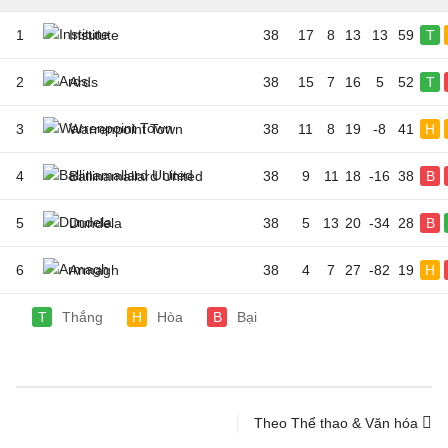
1
Institute
38
17
8
13
13
59
T
2
Ards
38
15
7
16
5
52
T
3
Warrenpoint Town
38
11
8
19
-8
41
H
4
Ballinamallard United
38
9
11
18
-16
38
B
5
Dundela
38
5
13
20
-34
28
B
6
Armagh
38
4
7
27
-82
19
H
T
Thắng
H
Hòa
B
Bại
Theo Thể thao & Văn hóa