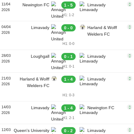
11/04
Newington FC
Limavady
1 - 5
2026
H1: 1-2
04/04
Limavady
Harland & Wolff
0 - 0
2026
Welders FC
H1: 0-0
28/03
Loughgall
Limavady
0 - 1
2026
H1: 0-1
21/03
Harland & Wolff
Limavady
1 - 4
2026
Welders FC
H1: 0-3
14/03
Limavady
Newington FC
1 - 4
2026
H1: 2-1
12/03
Queen's University
Limavady
0 - 2