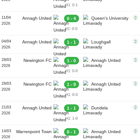
H1: 0-1
11/04
Annagh United
Queen's University
0 - 4
2026
H1: 0-0
04/04
Annagh United
Loughgall
1 - 1
2026
28/03
Newington FC
Annagh United
1 - 0
2026
H1: 0-0
28/03
Newington FC
Annagh United
1 - 0
2026
H1: 0-0
21/03
Annagh United
Dundela
1 - 1
2026
H1: 1-0
14/03
Warrenpoint Town
Annagh United
0 - 1
2026