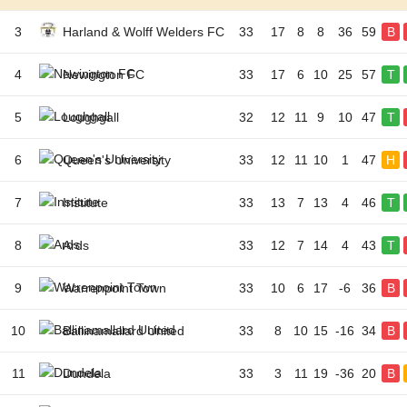
3
Harland & Wolff Welders FC
33
17
8
8
36
59
B
4
Newington FC
33
17
6
10
25
57
T
5
Loughgall
32
12
11
9
10
47
T
6
Queen's University
33
12
11
10
1
47
H
7
Institute
33
13
7
13
4
46
T
8
Ards
33
12
7
14
4
43
T
9
Warrenpoint Town
33
10
6
17
-6
36
B
10
Ballinamallard United
33
8
10
15
-16
34
B
11
Dundela
33
3
11
19
-36
20
B