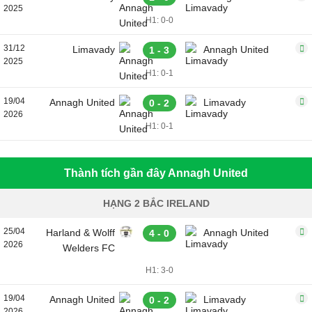
2025
H1: 0-0
31/12
Limavady
Annagh United
1 - 3
2025
H1: 0-1
19/04
Annagh United
Limavady
0 - 2
2026
H1: 0-1
Thành tích gần đây Annagh United
HẠNG 2 BẮC IRELAND
25/04
Harland & Wolff
Annagh United
4 - 0
2026
Welders FC
H1: 3-0
19/04
Annagh United
Limavady
0 - 2
2026