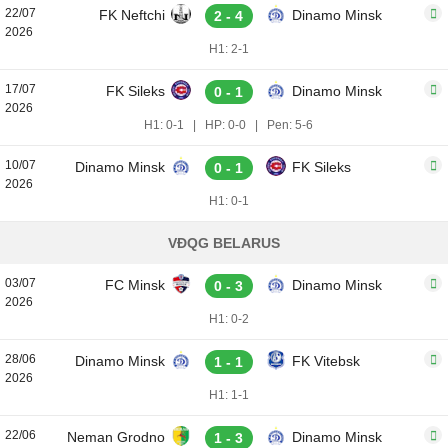
22/07
FK Neftchi
Dinamo Minsk
2 - 4
2026
H1: 2-1
17/07
FK Sileks
Dinamo Minsk
0 - 1
2026
H1: 0-1
|
HP: 0-0
|
Pen: 5-6
10/07
Dinamo Minsk
FK Sileks
0 - 1
2026
H1: 0-1
VĐQG BELARUS
03/07
FC Minsk
Dinamo Minsk
0 - 3
2026
H1: 0-2
28/06
Dinamo Minsk
FK Vitebsk
1 - 1
2026
H1: 1-1
22/06
Neman Grodno
Dinamo Minsk
1 - 3