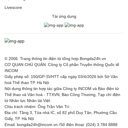
Livescore
Tải ứng dụng
© 2006. Trang thông tin điện tử tổng hợp Bongda24h.vn
CƠ QUAN CHỦ QUẢN: Công ty Cổ phần Truyền thông Quốc tế
INCOM
Giấy phép số: 150/GP-SVHTT cấp ngày 03/4/2026 bởi Sở Văn
hoá Thể thao TP. Hà Nội
Nội dung thông tin hợp tác giữa Công ty INCOM và Báo điện tử
Thể thao và Văn hoá - TTXVN, Báo Công Thương, Tạp chí điện
tử Nhân lực Nhân tài Việt.
Chịu trách nhiệm: Ông Trần Văn Trí
Địa chỉ: Tầng 3, Tòa nhà IC, số 82 phố Duy Tân, Phường Cầu
Giấy, TP. Hà Nội
Email: bongda24h@incom.vn /Số điện thoại: (024) 3.784 8888