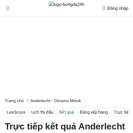
Đăng nhập
Trang chủ
Anderlecht - Dinamo Minsk
LiveScore
Lịch thi đấu
Kết quả
Bảng xếp hạng
Trực tiếp
Trực tiếp kết quả Anderlecht