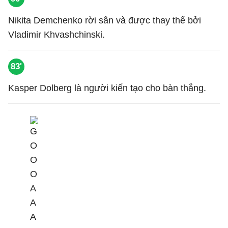
Nikita Demchenko rời sân và được thay thế bởi
Vladimir Khvashchinski.
83'
Kasper Dolberg là người kiến tạo cho bàn thắng.