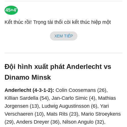
45+4'
Kết thúc rồi! Trọng tài thổi còi kết thúc hiệp một
XEM TIẾP
Đội hình xuất phát Anderlecht vs
Dinamo Minsk
Anderlecht (4-3-1-2):
Colin Coosemans (26),
Killian Sardella (54), Jan-Carlo Simic (4), Mathias
Jorgensen (13), Ludwig Augustinsson (6), Yari
Verschaeren (10), Mats Rits (23), Mario Stroeykens
(29), Anders Dreyer (36), Nilson Angulo (32),