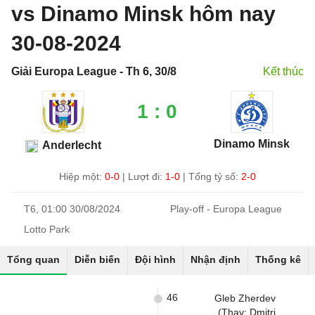
vs Dinamo Minsk hôm nay
30-08-2024
Giải Europa League - Th 6, 30/8
Kết thúc
1 : 0
Dinamo Minsk
Anderlecht
Hiệp một:
0-0
|
Lượt đi:
1-0
| Tổng tỷ số:
2-0
T6, 01:00 30/08/2024
Play-off - Europa League
Lotto Park
Tổng quan
Diễn biến
Đội hình
Nhận định
Thống kê
46
Gleb Zherdev
(Thay: Dmitri