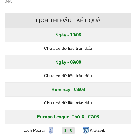
04/8
LỊCH THI ĐẤU - KẾT QUẢ
Ngày - 10/08
Chưa có dữ liệu trận đấu
Ngày - 09/08
Chưa có dữ liệu trận đấu
Hôm nay - 08/08
Chưa có dữ liệu trận đấu
Europa League, Thứ 6 - 07/08
Lech Poznan
1 - 0
Klaksvik