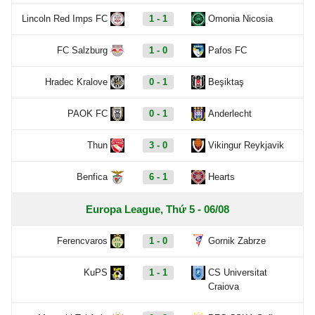
Lincoln Red Imps FC
1 - 1
Omonia Nicosia
FC Salzburg
1 - 0
Pafos FC
Hradec Kralove
0 - 1
Beşiktaş
PAOK FC
0 - 1
Anderlecht
Thun
3 - 0
Vikingur Reykjavik
Benfica
6 - 1
Hearts
Europa League, Thứ 5 - 06/08
Ferencvaros
1 - 0
Gornik Zabrze
KuPS
1 - 1
CS Universitat
Craiova