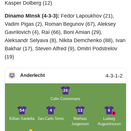
Kasper Dolberg (12)
Dinamo Minsk (4-3-3):
Fedor Lapoukhov (21),
Vadim Pigas (2), Roman Begunov (67), Aleksey
Gavrilovich (4), Raí (66), Boni Amian (29),
Aleksandr Selyava (8), Nikita Demchenko (88), Ivan
Bakhar (17), Steven Alfred (9), Dmitri Podstrelov
(19)
Anderlecht
4-3-1-2
26
Colin Coosemans
54
4
13
6
Killian Sardella
Jan-Carlo Simic
Mathias
Ludwig
Jorgensen
Augustinsson