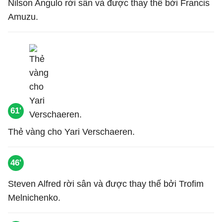
Nilson Angulo rời sân và được thay thế bởi Francis
Amuzu.
61'
Thẻ vàng cho Yari Verschaeren.
46'
Steven Alfred rời sân và được thay thế bởi Trofim
Melnichenko.