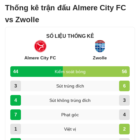
Thống kê trận đấu Almere City FC
vs Zwolle
SỐ LIỆU THỐNG KÊ
Almere City FC
Zwolle
44
56
Kiểm soát bóng
3
6
Sút trúng đích
4
3
Sút không trúng đích
7
4
Phạt góc
1
2
Việt vị