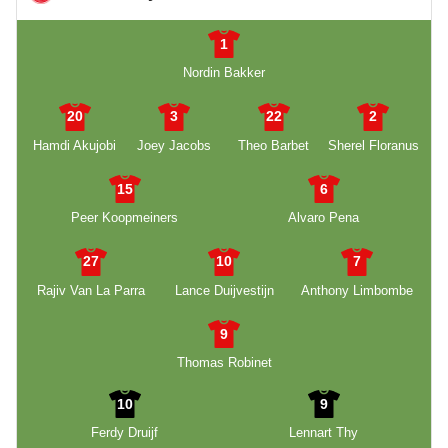
1
Nordin Bakker
20
3
22
2
Hamdi Akujobi
Joey Jacobs
Theo Barbet
Sherel Floranus
15
6
Peer Koopmeiners
Alvaro Pena
27
10
7
Rajiv Van La Parra
Lance Duijvestijn
Anthony Limbombe
9
Thomas Robinet
10
9
Ferdy Druijf
Lennart Thy