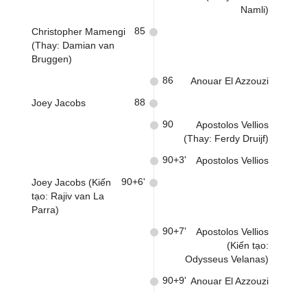
Namli)
85
Christopher Mamengi
(Thay: Damian van
Bruggen)
86
Anouar El Azzouzi
88
Joey Jacobs
90
Apostolos Vellios
(Thay: Ferdy Druijf)
90+3'
Apostolos Vellios
90+6'
Joey Jacobs (Kiến
tạo: Rajiv van La
Parra)
90+7'
Apostolos Vellios
(Kiến tạo:
Odysseus Velanas)
90+9'
Anouar El Azzouzi