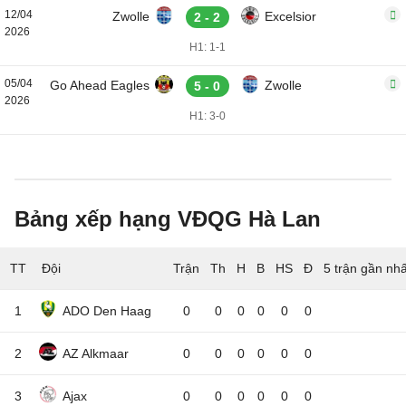
12/04
Zwolle
Excelsior
2 - 2
2026
H1: 1-1
05/04
Go Ahead Eagles
Zwolle
5 - 0
2026
H1: 3-0
Bảng xếp hạng VĐQG Hà Lan
TT
Đội
5 trận gần nhấ
1
ADO Den Haag
0
0
0
0
0
0
2
AZ Alkmaar
0
0
0
0
0
0
3
Ajax
0
0
0
0
0
0