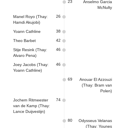
23
Anselmo Garcia
McNulty
26
Manel Royo (Thay:
Hamdi Akujobi)
38
Yoann Cathline
42
Theo Barbet
46
Stije Resink (Thay:
Alvaro Pena)
46
Joey Jacobs (Thay:
Yoann Cathline)
69
Anouar El Azzouzi
(Thay: Bram van
Polen)
74
Jochem Ritmeester
van de Kamp (Thay:
Lance Duijvestijn)
80
Odysseus Velanas
(Thay: Younes