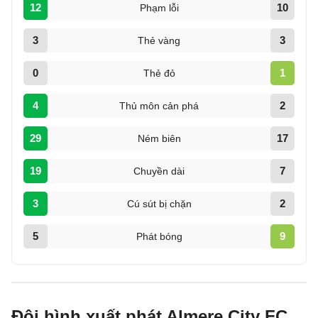
12
10
Phạm lỗi
3
3
Thẻ vàng
0
1
Thẻ đỏ
4
2
Thủ môn cản phá
29
17
Ném biên
19
7
Chuyền dài
3
2
Cú sút bị chặn
5
9
Phát bóng
Đội hình xuất phát Almere City FC