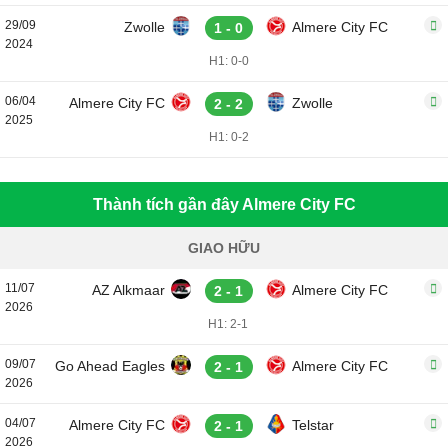
29/09
Zwolle
Almere City FC
1 - 0
2024
H1: 0-0
06/04
Almere City FC
Zwolle
2 - 2
2025
H1: 0-2
Thành tích gần đây Almere City FC
GIAO HỮU
11/07
AZ Alkmaar
Almere City FC
2 - 1
2026
H1: 2-1
09/07
Go Ahead Eagles
Almere City FC
2 - 1
2026
04/07
Almere City FC
Telstar
2 - 1
2026