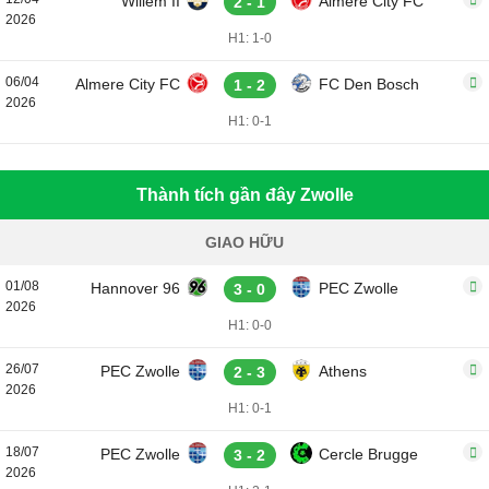
Willem II
Almere City FC
2 - 1
2026
H1: 1-0
06/04
Almere City FC
FC Den Bosch
1 - 2
2026
H1: 0-1
Thành tích gần đây Zwolle
GIAO HỮU
01/08
Hannover 96
PEC Zwolle
3 - 0
2026
H1: 0-0
26/07
PEC Zwolle
Athens
2 - 3
2026
H1: 0-1
18/07
PEC Zwolle
Cercle Brugge
3 - 2
2026