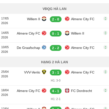
VĐQG HÀ LAN
17/05
Willem II
Almere City FC
2 - 0
2026
14/05
Almere City FC
Willem II
0 - 1
2026
10/05
De Graafschap
Almere City FC
2 - 2
2026
HẠNG 2 HÀ LAN
25/04
VVV-Venlo
Almere City FC
3 - 1
2026
H1: 3-0
18/04
Almere City FC
FC Dordrecht
4 - 1
2026
H1: 2-1
12/04