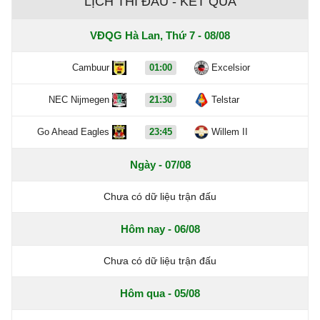
LỊCH THI ĐẤU - KẾT QUẢ
VĐQG Hà Lan, Thứ 7 - 08/08
Cambuur
01:00
Excelsior
NEC Nijmegen
21:30
Telstar
Go Ahead Eagles
23:45
Willem II
Ngày - 07/08
Chưa có dữ liệu trận đấu
Hôm nay - 06/08
Chưa có dữ liệu trận đấu
Hôm qua - 05/08